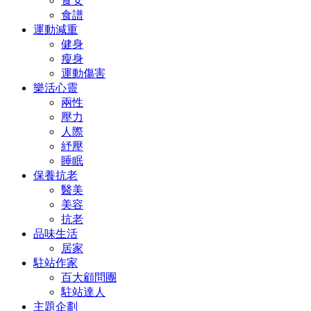
食安
食譜
運動減重
健身
瘦身
運動傷害
樂活心靈
兩性
壓力
人際
紓壓
睡眠
保養抗老
醫美
美容
抗老
品味生活
居家
駐站作家
百大顧問團
駐站達人
主題企劃