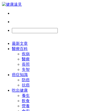
最新文章
醫療百科
疾病
醫療
長照
失智
癌症知識
防癌
抗癌
吃出健康
養生
飲食
營養