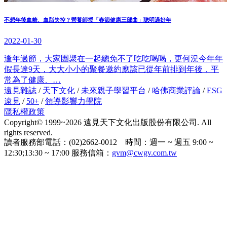
不想年後血糖、血脂失控？營養師授「春節健康三部曲」聰明過好年
2022-01-30
逢年過節，大家團聚在一起總免不了吃吃喝喝，更何況今年年
假長達9天，大大小小的聚餐邀約應該已從年前排到年後，平
常為了健康、…
遠見雜誌
/
天下文化
/
未來親子學習平台
/
哈佛商業評論
/
ESG
遠見
/
50+
/
領導影響力學院
隱私權政策
Copyright© 1999~2026 遠見天下文化出版股份有限公司. All
rights reserved.
讀者服務部電話：(02)2662-0012 時間：週一 ~ 週五 9:00 ~
12:30;13:30 ~ 17:00 服務信箱：
gvm@cwgv.com.tw