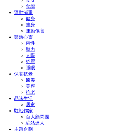
食安
食譜
運動減重
健身
瘦身
運動傷害
樂活心靈
兩性
壓力
人際
紓壓
睡眠
保養抗老
醫美
美容
抗老
品味生活
居家
駐站作家
百大顧問團
駐站達人
主題企劃