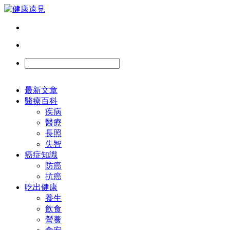
最新文章
醫療百科
疾病
醫療
長照
失智
癌症知識
防癌
抗癌
吃出健康
養生
飲食
營養