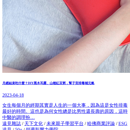
月經結束吃什麼？DIY黑木耳露、山楂紅豆粥，幫子宮排毒補元氣
2023-04-18
女生每個月的經期其實是人生的一個大事，因為這是女性排毒
最好的時間。這也是為何女性總是比男性還長壽的原因，這時
中醫的調理扮…
遠見雜誌
/
天下文化
/
未來親子學習平台
/
哈佛商業評論
/
ESG
遠見
/
50+
/
領導影響力學院