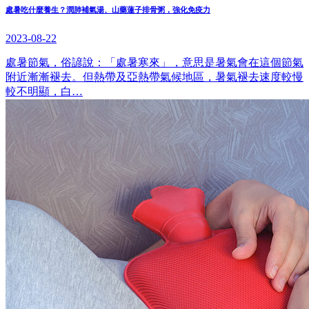
處暑吃什麼養生？潤肺補氣湯、山藥蓮子排骨粥，強化免疫力
2023-08-22
處暑節氣，俗諺說：「處暑寒來」，意思是暑氣會在這個節氣
附近漸漸褪去。但熱帶及亞熱帶氣候地區，暑氣褪去速度較慢
較不明顯，白…