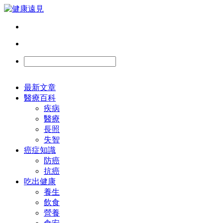
最新文章
醫療百科
疾病
醫療
長照
失智
癌症知識
防癌
抗癌
吃出健康
養生
飲食
營養