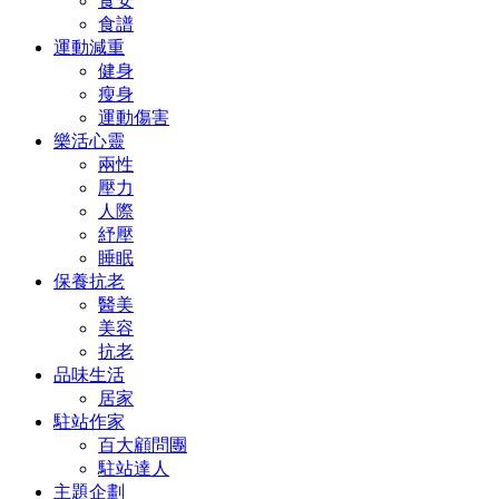
食安
食譜
運動減重
健身
瘦身
運動傷害
樂活心靈
兩性
壓力
人際
紓壓
睡眠
保養抗老
醫美
美容
抗老
品味生活
居家
駐站作家
百大顧問團
駐站達人
主題企劃