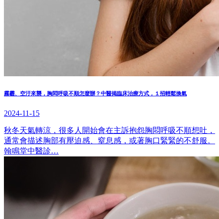
霧霾、空汙來襲，胸悶呼吸不順怎麼辦？中醫揭臨床治療方式，１招輕鬆換氣
2024-11-15
秋冬天氣轉涼，很多人開始會在主訴抱怨胸悶呼吸不順想吐，
通常會描述胸部有壓迫感、窒息感，或著胸口緊緊的不舒服。
翰鳴堂中醫診…