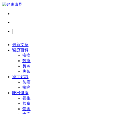
最新文章
醫療百科
疾病
醫療
長照
失智
癌症知識
防癌
抗癌
吃出健康
養生
飲食
營養