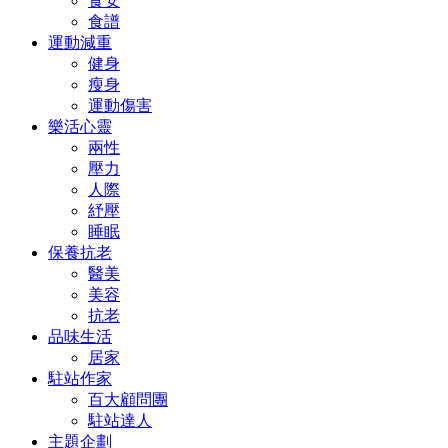
食安
食譜
運動減重
健身
瘦身
運動傷害
樂活心靈
兩性
壓力
人際
紓壓
睡眠
保養抗老
醫美
美容
抗老
品味生活
居家
駐站作家
百大顧問團
駐站達人
主題企劃