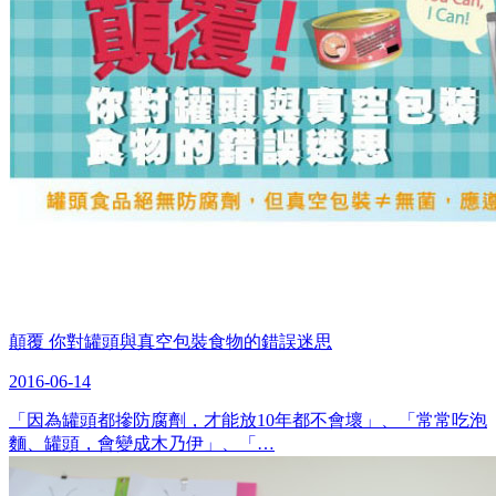
顛覆 你對罐頭與真空包裝食物的錯誤迷思
2016-06-14
「因為罐頭都摻防腐劑，才能放10年都不會壞」、「常常吃泡
麵、罐頭，會變成木乃伊」、「…