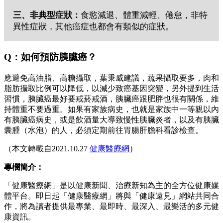
三、非典型症狀：
食慾減退、體重減輕、倦怠，非特
異性症狀，其他癌症也都會有類似的症狀。
Q：如何預防胰臟癌？
應避免高油脂、高糖攝取，葉秉威建議，蔬果攝取要多，肉和
脂肪攝取比例可以降低，以減少致癌基因突變，另外提到生活
習慣，胰臟癌最好要戒菸戒酒，胰臟癌跟肥胖也很有關係，維
持體重不要過重。如果有家族病史，也就是家族中一等親以內
有胰臟癌病史，或是飲酒量大導致慢性胰臟炎者，以及有胰臟
囊腫（水泡）的人，必須定期前往胃腸肝膽科看診檢查。
（本文轉載自2021.10.27
健康醫療網
）
專欄簡介：
「健康醫療網」是以健康新聞、治療新知為主的全方位健康媒
體平台。即日起「健康醫療網」將與「健康遠見」網站共同合
作，將為讀者提供最專業、最即時、最深入、最樂活的多元健
康資訊。