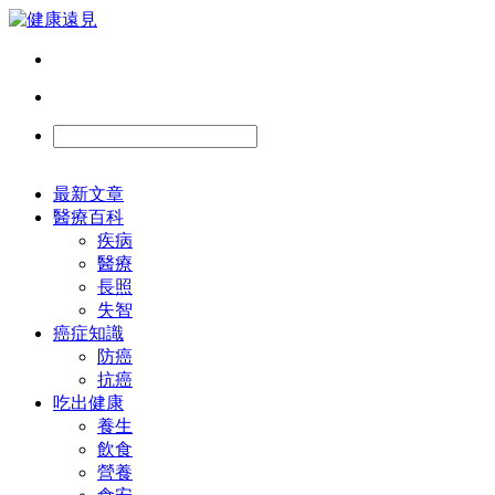
最新文章
醫療百科
疾病
醫療
長照
失智
癌症知識
防癌
抗癌
吃出健康
養生
飲食
營養