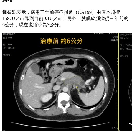
鍾智淵表示，病患三年前癌症指數（CA199）由原本超標
1587U／ml降到目前9.1U／ml，另外，胰臟癌腫瘤從三年前約
6公分，現在也縮小為3公分。