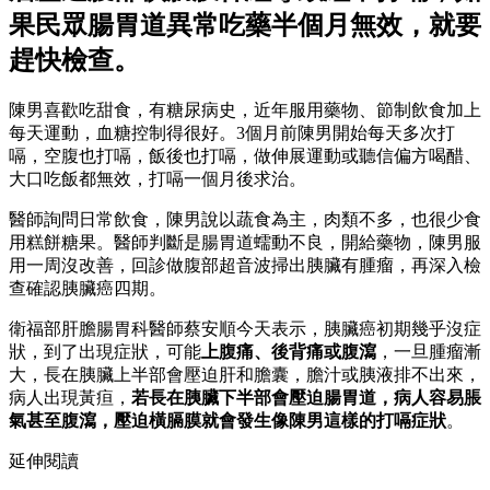
果民眾腸胃道異常吃藥半個月無效，就要
趕快檢查。
陳男喜歡吃甜食，有糖尿病史，近年服用藥物、節制飲食加上
每天運動，血糖控制得很好。3個月前陳男開始每天多次打
嗝，空腹也打嗝，飯後也打嗝，做伸展運動或聽信偏方喝醋、
大口吃飯都無效，打嗝一個月後求治。
醫師詢問日常飲食，陳男說以蔬食為主，肉類不多，也很少食
用糕餅糖果。醫師判斷是腸胃道蠕動不良，開給藥物，陳男服
用一周沒改善，回診做腹部超音波掃出胰臟有腫瘤，再深入檢
查確認胰臟癌四期。
衛福部肝膽腸胃科醫師蔡安順今天表示，胰臟癌初期幾乎沒症
狀，到了出現症狀，可能
上腹痛、後背痛或腹瀉
，一旦腫瘤漸
大，長在胰臟上半部會壓迫肝和膽囊，膽汁或胰液排不出來，
病人出現黃疸，
若長在胰臟下半部會壓迫腸胃道，病人容易脹
氣甚至腹瀉，壓迫橫膈膜就會發生像陳男這樣的打嗝症狀
。
延伸閱讀