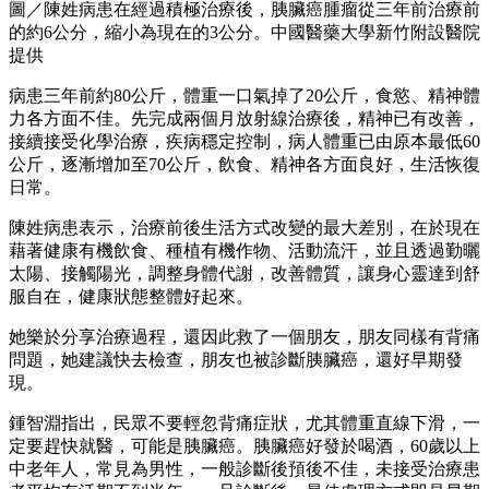
圖／陳姓病患在經過積極治療後，胰臟癌腫瘤從三年前治療前
的約6公分，縮小為現在的3公分。中國醫藥大學新竹附設醫院
提供
病患三年前約80公斤，體重一口氣掉了20公斤，食慾、精神體
力各方面不佳。先完成兩個月放射線治療後，精神已有改善，
接續接受化學治療，疾病穩定控制，病人體重已由原本最低60
公斤，逐漸增加至70公斤，飲食、精神各方面良好，生活恢復
日常。
陳姓病患表示，治療前後生活方式改變的最大差別，在於現在
藉著健康有機飲食、種植有機作物、活動流汗，並且透過勤曬
太陽、接觸陽光，調整身體代謝，改善體質，讓身心靈達到舒
服自在，健康狀態整體好起來。
她樂於分享治療過程，還因此救了一個朋友，朋友同樣有背痛
問題，她建議快去檢查，朋友也被診斷胰臟癌，還好早期發
現。
鍾智淵指出，民眾不要輕忽背痛症狀，尤其體重直線下滑，一
定要趕快就醫，可能是胰臟癌。胰臟癌好發於喝酒，60歲以上
中老年人，常見為男性，一般診斷後預後不佳，未接受治療患