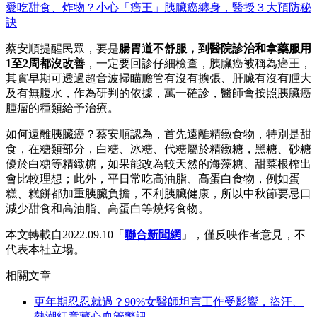
愛吃甜食、炸物？小心「癌王」胰臟癌纏身，醫授３大預防秘
訣
蔡安順提醒民眾，要是
腸胃道不舒服，到醫院診治和拿藥服用
1至2周都沒改善
，一定要回診仔細檢查，胰臟癌被稱為癌王，
其實早期可透過超音波掃瞄膽管有沒有擴張、肝臟有沒有腫大
及有無腹水，作為研判的依據，萬一確診，醫師會按照胰臟癌
腫瘤的種類給予治療。
如何遠離胰臟癌？蔡安順認為，首先遠離精緻食物，特別是甜
食，在糖類部分，白糖、冰糖、代糖屬於精緻糖，黑糖、砂糖
優於白糖等精緻糖，如果能改為較天然的海藻糖、甜菜根榨出
會比較理想；此外，平日常吃高油脂、高蛋白食物，例如蛋
糕、糕餅都加重胰臟負擔，不利胰臟健康，所以中秋節要忌口
減少甜食和高油脂、高蛋白等燒烤食物。
本文轉載自2022.09.10「
聯合新聞網
」，僅反映作者意見，不
代表本社立場。
相關文章
更年期忍忍就過？90%女醫師坦言工作受影響，盜汗、
熱潮紅竟藏心血管警訊