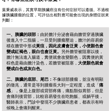
葉秉威表示，其實早期胰臟癌沒有任何症狀可以遵循。不過根
據胰臟腫瘤的位置，可評估出相對應可能會出現的身體症狀來
判斷：
一、胰臟的頭部：
由於膽汁分泌會藉由膽管穿過胰臟
後進入十二指腸，一旦受到腫瘤壓迫，膽汁的容易瘀
積在膽管中形成
黃疸，因此皮膚會泛黃，小便顏色會
變成紅褐色，眼白也會泛黃。
另外膽管被阻塞以後，
膽汁無法進入腸道，糞便就會改變顏色，因糞便的黃
棕色是藉由膽汁染色，若膽管被阻塞，
大便顏色就會
變成白色或灰白色。
二、胰臟的底部、尾巴：
不像頭部腫瘤，並沒有明顯
的徵兆，通常是等到腫瘤長大到一定程度，造成「
痛
感
」，像是上腹部或背部疼痛，痛點類似胃部，但是
會痛到後背部，比較容易發生在吃飽飯、或躺平後，
醫師表示，門診中發現不少胰臟癌患者，都表示有時
候晚上會痛到醒來。