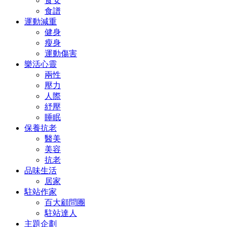
食安
食譜
運動減重
健身
瘦身
運動傷害
樂活心靈
兩性
壓力
人際
紓壓
睡眠
保養抗老
醫美
美容
抗老
品味生活
居家
駐站作家
百大顧問團
駐站達人
主題企劃