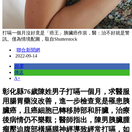
打嗝一個月沒好竟是「癌王」胰臟癌作祟，醫：治不好就是警
訊。僅為情境配圖，取自Shutterstock
聯合新聞網
2022-09-14
分享
傳送
A+
彰化縣76歲陳姓男子打嗝一個月，求醫服
用腸胃藥沒改善，進一步檢查竟是罹患胰
臟癌，且癌細胞已轉移肺部和肝臟，治療
後病情仍不樂觀；醫師指出，陳男胰臟腫
瘤壓迫腹部橫膈膜神經導致經常打嗝，如