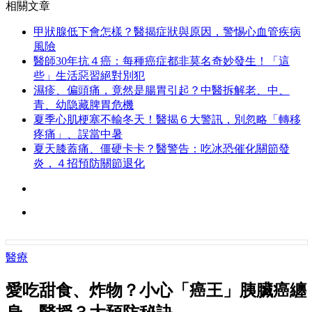
相關文章
甲狀腺低下會怎樣？醫揭症狀與原因，警惕心血管疾病
風險
醫師30年抗４癌：每種癌症都非莫名奇妙發生！「這
些」生活惡習絕對別犯
濕疹、偏頭痛，竟然是腸胃引起？中醫拆解老、中、
青、幼隐藏脾胃危機
夏季心肌梗塞不輸冬天！醫揭６大警訊，別忽略「轉移
疼痛」、誤當中暑
夏天膝蓋痛、僵硬卡卡？醫警告：吃冰恐催化關節發
炎，４招預防關節退化
醫療
愛吃甜食、炸物？小心「癌王」胰臟癌纏