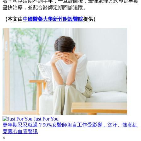
者平均存活期不到半年，一旦診斷後，最佳處理方式即是早期
盡快治療，並配合醫師定期回診追蹤。
（本文由
中國醫藥大學新竹附設醫院
提供）
Just For You
更年期忍忍就過？90%女醫師坦言工作受影響，盜汗、熱潮紅
竟藏心血管警訊
×