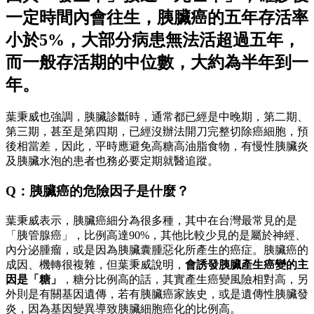
一定時間內會往生，胰臟癌的五年存活率
小於5%，大部分病患無法活超過五年，
而一般存活期的中位數，大約為半年到一
年。
葉秉威也強調，胰臟診斷時，通常都已經是中晚期，第二期、
第三期，甚至是第四期，已經沒辦法開刀完整切除癌細胞，預
後相當差，因此，平時應避免高糖高油脂食物，有慢性胰臟炎
及胰臟水泡的患者也務必要定期就醫追蹤。
Q：胰臟癌的危險因子是什麼？
葉秉威表示，胰臟癌細分為很多種，其中在台灣最常見的是
「胰管腺癌」，比例高達90%，其他比較少見的是屬於神經、
內分泌腫瘤，或是因為胰臟囊腫惡化所產生的癌症。胰臟癌的
成因、機轉很複雜，但葉秉威說明，
會誘發胰臟產生癌變的主
因是「糖」
，糖分比例高的話，其實產生癌變風險相對高，另
外則是有關基因遺傳，若有胰臟癌家族史，或是遺傳性胰臟發
炎，因為基因變異導致胰臟細胞癌化的比例高。