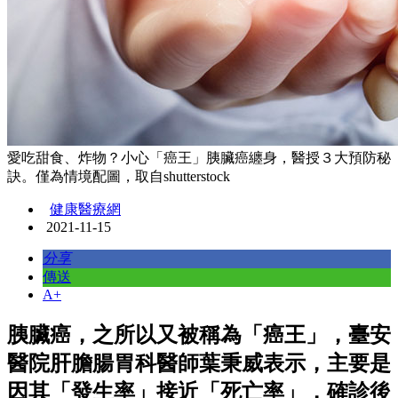
愛吃甜食、炸物？小心「癌王」胰臟癌纏身，醫授３大預防秘
訣。僅為情境配圖，取自shutterstock
健康醫療網
2021-11-15
分享
傳送
A+
胰臟癌，之所以又被稱為「癌王」，臺安
醫院肝膽腸胃科醫師葉秉威表示，主要是
因其「發生率」接近「死亡率」，確診後