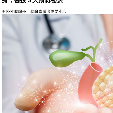
身，醫授３大預防秘訣
有慢性胰臟炎、胰臟囊腫者更要小心