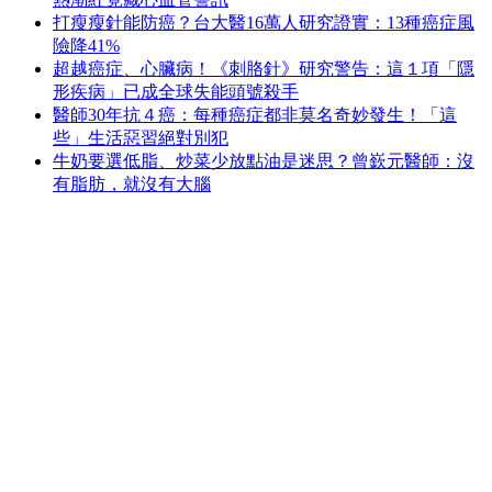
打瘦瘦針能防癌？台大醫16萬人研究證實：13種癌症風
險降41%
超越癌症、心臟病！《刺胳針》研究警告：這１項「隱
形疾病」已成全球失能頭號殺手
醫師30年抗４癌：每種癌症都非莫名奇妙發生！「這
些」生活惡習絕對別犯
牛奶要選低脂、炒菜少放點油是迷思？曾嶔元醫師：沒
有脂肪，就沒有大腦