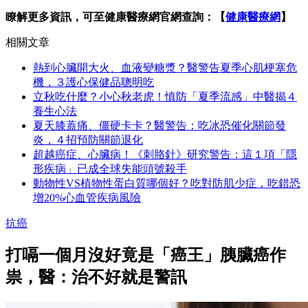
瞭解更多資訊，可至健康醫療網官網查詢：【
健康醫療網
】
相關文章
熱到心臟開大火、血液變糖漿？醫警告夏季心肌梗塞危
機，３護心保健品聰明吃
立秋吃什麼？小心秋老虎！慎防「夏季流感」中醫揭４
養生心法
夏天膝蓋痛、僵硬卡卡？醫警告：吃冰恐催化關節發
炎，４招預防關節退化
超越癌症、心臟病！《刺胳針》研究警告：這１項「隱
形疾病」已成全球失能頭號殺手
動物性VS植物性蛋白質哪個好？吃對防肌少症，吃錯恐
增20%心血管疾病風險
抗癌
打嗝一個月沒好竟是「癌王」胰臟癌作
祟，醫：治不好就是警訊