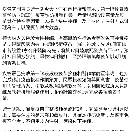
疾管署副署長羅一鈞今天下午在例行疫報表示，第一階段暴露
前預防（PrEP）疫苗預防接種作業，考量現階段疫苗量及疫
苗儲存特性等因素，以採「集中接種」及「皮內」注射方式辦
理為主，以達疫苗最大效益。
擴大納入與確診者性接觸、有高風險性行為者等對象可接種疫
苗，現階段國內有1100劑猴痘疫苗，羅一鈞說，先以6個直轄
市各設置1家合作醫院為先，將於17日陸續配發疫苗至6都，預
計22日開放預約，最快24日施打；至於增購萬劑疫苗以4月初
到貨為目標。
疾管署已完成第一階段猴痘疫苗接種相關作業前置準備，包括
完成修訂疫苗接種作業須知、民眾接種須知與同意書、疫苗使
用與管理方案、衛教及教育訓練教材等，以利醫療院所人員訓
練及執行接種服務使用，並預計醫院須1週完成各項前置作
業。
羅一鈞說，猴痘疫苗完整接種須施打2劑，間隔須至少達4週以
上，需要注意的是未滿18歲族群、具蟹足腫病史者，及嚴重免
疫不全者，不適用皮內注射，應採皮下接種。