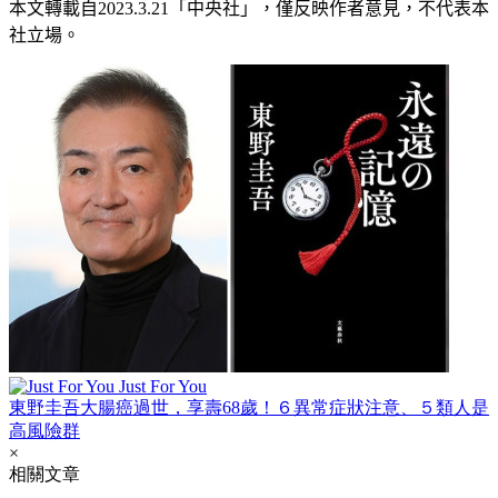
本文轉載自
2023.3.21
「中央社」
，僅反映作者意見，不代表本
社立場。
Just For You
東野圭吾大腸癌過世，享壽68歲！６異常症狀注意、５類人是
高風險群
×
相關文章