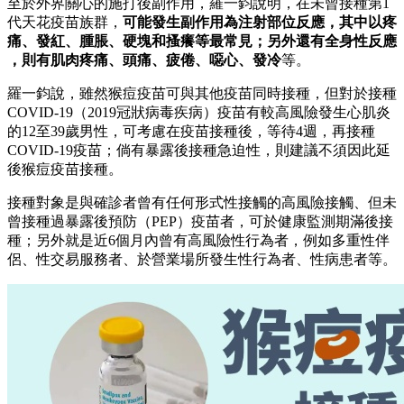
至於外界關心的施打後副作用，羅一鈞說明，在未曾接種第1
代天花疫苗族群，
可能發生副作用為注射部位反應，其中以疼
痛、發紅、腫脹、硬塊和搔癢等最常見；另外還有全身性反應
，則有肌肉疼痛、頭痛、疲倦、噁心、發冷
等。
羅一鈞說，雖然猴痘疫苗可與其他疫苗同時接種，但對於接種
COVID-19（2019冠狀病毒疾病）疫苗有較高風險發生心肌炎
的12至39歲男性，可考慮在疫苗接種後，等待4週，再接種
COVID-19疫苗；倘有暴露後接種急迫性，則建議不須因此延
後猴痘疫苗接種。
接種對象是與確診者曾有任何形式性接觸的高風險接觸、但未
曾接種過暴露後預防（PEP）疫苗者，可於健康監測期滿後接
種；另外就是近6個月內曾有高風險性行為者，例如多重性伴
侶、性交易服務者、於營業場所發生性行為者、性病患者等。