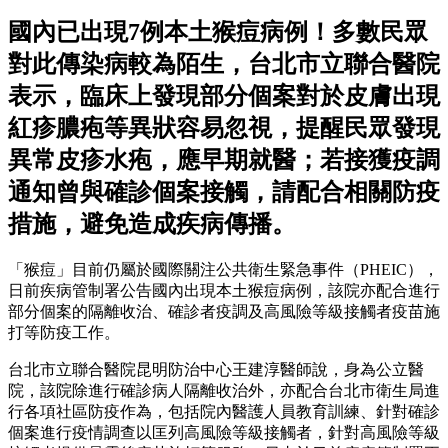
國內已出現7例本土猴痘病例！多數民眾
對此傳染病較為陌生，台北市立聯合醫院
表示，臨床上發現部分個案對於皮膚出現
紅疹膿疱等異狀容易忽視，提醒民眾發現
異常皮疹水疱，應早期就醫；若接獲疫調
通知曾與確診個案接觸，請配合相關防疫
措施，避免造成疾病傳播。
「猴痘」目前仍屬於國際關注公共衛生緊急事件（PHEIC），
日前疾病管制署公告國內出現本土猴痘病例，該院亦配合進行
部分個案的隔離收治、確診者疫調及高風險等級接觸者疫苗施
打等防疫工作。
台北市立聯合醫院昆明防治中心王建淳醫師說，身為公立醫
院，該院除進行確診病人隔離收治外，亦配合台北市衛生局進
行各項社區防疫作為，包括院內醫護人員教育訓練、針對確診
個案進行疫情調查以匡列高風險等級接觸者，針對高風險等級