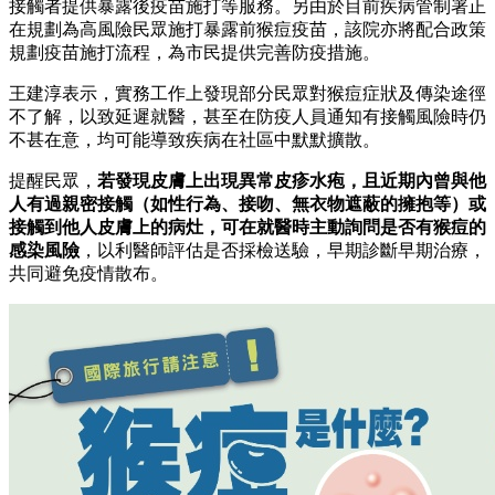
接觸者提供暴露後疫苗施打等服務。另由於目前疾病管制署正
在規劃為高風險民眾施打暴露前猴痘疫苗，該院亦將配合政策
規劃疫苗施打流程，為市民提供完善防疫措施。
王建淳表示，實務工作上發現部分民眾對猴痘症狀及傳染途徑
不了解，以致延遲就醫，甚至在防疫人員通知有接觸風險時仍
不甚在意，均可能導致疾病在社區中默默擴散。
提醒民眾，
若發現皮膚上出現異常皮疹水疱，且近期內曾與他
人有過親密接觸（如性行為、接吻、無衣物遮蔽的擁抱等）或
接觸到他人皮膚上的病灶，可在就醫時主動詢問是否有猴痘的
感染風險
，以利醫師評估是否採檢送驗，早期診斷早期治療，
共同避免疫情散布。