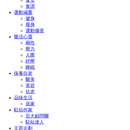
食安
食譜
運動減重
健身
瘦身
運動傷害
樂活心靈
兩性
壓力
人際
紓壓
睡眠
保養抗老
醫美
美容
抗老
品味生活
居家
駐站作家
百大顧問團
駐站達人
主題企劃