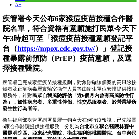
A+
疾管署今天公布6家猴痘疫苗接種合作醫
院名單，符合資格有意願施打民眾今天下
午3時起可至「猴痘疫苗接種意願登記平
台（
https://mpox.cdc.gov.tw/
）」登記接
種暴露前預防（PrEP）疫苗意願，及選
擇接種醫院。
疾管署已完成猴痘疫苗接種規劃，對象除確診個案的高風險接
觸者及正痘病毒屬實驗室操作人員等由衛生單位安排提供接種
服務外，針對
民眾自我風險評估「近6個月內曾有高風險性行
為」，如性病患者、多重性伴侶、性交易服務者、於營業場所
發生性行為者
等。
衛生福利部疾管署副署長羅一鈞今天在例行疫報說，已先設置
6家合作醫院提供接種服務，分別為
台北市立聯合醫院林森中
醫昆明院區、亞東紀念醫院、衛生福利部桃園醫院、台中榮民