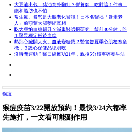
大豆油出包，豬油意外翻紅？營養師：吃對這１件事，
飽和脂肪也不怕
常生氣、暴怒是大腦老化警訊！日本名醫揭「暴走老
人」前額葉大腦萎縮真相
吃大餐怕血糖飆升？減重醫師揭研究：飯前30分鐘，吃
１堅果穩定飯後血糖
熱到心臟開大火、血液變糖漿？醫警告夏季心肌梗塞危
機，３護心保健品聰明吃
沒時間運動？醫日練氣功21年，親授5分鐘零碎養生法
猴痘
猴痘疫苗3/22開放預約！最快3/24六都率
先施打，一文看可能副作用