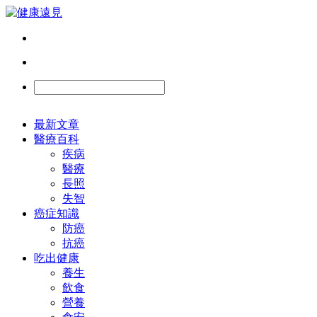
最新文章
醫療百科
疾病
醫療
長照
失智
癌症知識
防癌
抗癌
吃出健康
養生
飲食
營養