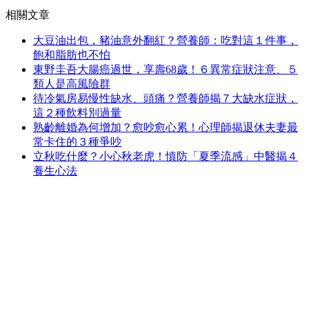
相關文章
大豆油出包，豬油意外翻紅？營養師：吃對這１件事，
飽和脂肪也不怕
東野圭吾大腸癌過世，享壽68歲！６異常症狀注意、５
類人是高風險群
待冷氣房易慢性缺水、頭痛？營養師揭７大缺水症狀，
這２種飲料別過量
熟齡離婚為何增加？愈吵愈心累！心理師揭退休夫妻最
常卡住的３種爭吵
立秋吃什麼？小心秋老虎！慎防「夏季流感」中醫揭４
養生心法