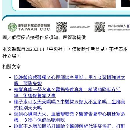
圖／猴痘疫苗接種作業須知。疾管署提供
本
文轉載自
2023.3.14
「中央社」
，僅反映作者意見，不代表本
社立場。
相關文章
吃晚飯倍感孤獨？心理師談空巢期，用１０習慣強健大
腦、預防失智
植髮真能一勞永逸？醫揭密度真相：植過頭降低存活
率，術後保養靠２事
椰子水可以天天喝嗎？中醫揭５類人不宜多喝，生椰美
式也別天天喝
熱到心臟開大火、血液變糖漿？醫警告夏季心肌梗塞危
機，３護心保健品聰明吃
睡眠不足增加脂肪肝風險？醫師解析代謝症候群、打鼾