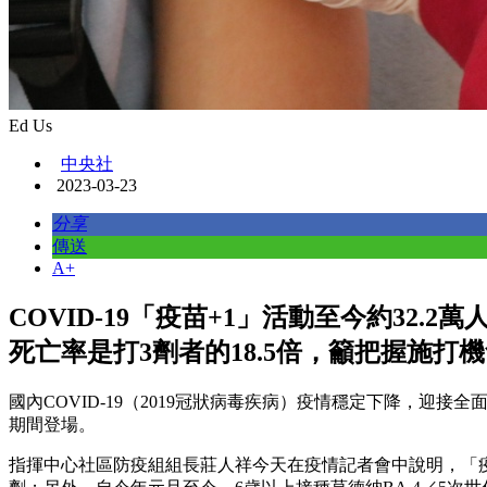
Ed Us
中央社
2023-03-23
分享
傳送
A+
COVID-19「疫苗+1」活動至今約32
死亡率是打3劑者的18.5倍，籲把握施打
國內COVID-19（2019冠狀病毒疾病）疫情穩定下降，迎接
期間登場。
指揮中心社區防疫組組長莊人祥今天在疫情記者會中說明，「疫苗+