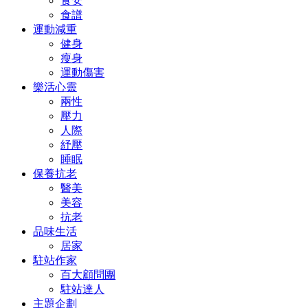
食安
食譜
運動減重
健身
瘦身
運動傷害
樂活心靈
兩性
壓力
人際
紓壓
睡眠
保養抗老
醫美
美容
抗老
品味生活
居家
駐站作家
百大顧問團
駐站達人
主題企劃