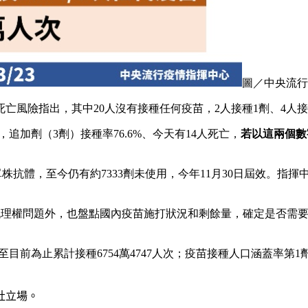
圖／中央流行
亡風險指出，其中20人沒有接種任何疫苗，2人接種1劑、4人接種
追加劑（3劑）接種率76.6%、今天有14人死亡，
若以這兩個數
d單株抗體，至今仍有約7333劑未使用，今年11月30日屆效。指
代理權問題外，也盤點國內疫苗施打狀況和剩餘量，確定是否需要
，截至目前為止累計接種6754萬4747人次；疫苗接種人口涵蓋率第1
社立場。