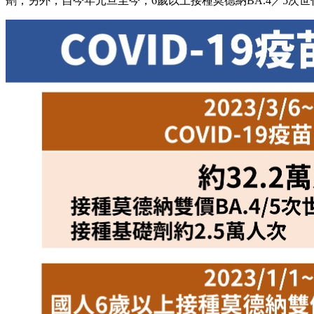
劑；另外，自今年元旦至今，6歲以上接種莫德納BA.4／5次世代