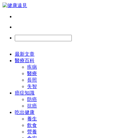
最新文章
醫療百科
疾病
醫療
長照
失智
癌症知識
防癌
抗癌
吃出健康
養生
飲食
營養