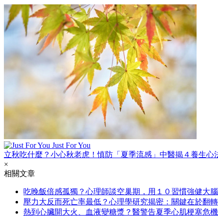
Just For You
立秋吃什麼？小心秋老虎！慎防「夏季流感」中醫揭４養生心
×
相關文章
吃晚飯倍感孤獨？心理師談空巢期，用１０習慣強健大腦
壓力大反而死亡率最低？心理學研究揭密：關鍵在於翻轉
熱到心臟開大火、血液變糖漿？醫警告夏季心肌梗塞危機