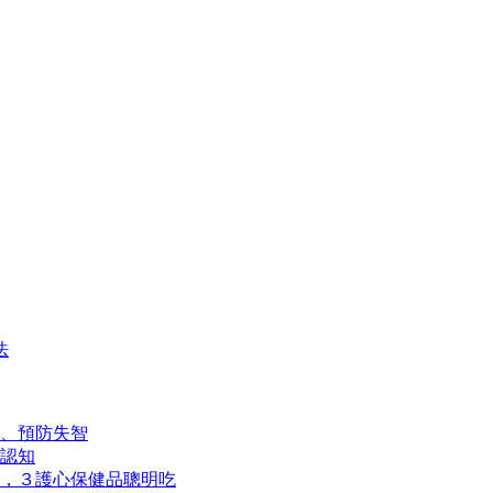
法
、預防失智
認知
，３護心保健品聰明吃