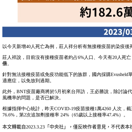
以今天新增40人死亡為例，莊人祥分析有無接種疫苗的染疫後死
莊人祥說，目前沒有接種疫苗者約占6%人口、今天有20人死亡，
倍
。
針對無法接種疫苗或免疫功能低下的族群，國內採購Evushel
適應症，以免放到過期。
此外，BNT疫苗廠商將於5月初來台拜訪，王必勝說，除討論
風機率的問題，是否已解決。
根據指揮中心統計，昨天COVID-19疫苗接種1萬4260 人次
76.6%，第2次追加劑接種率 24%（65歲以上接種率47.4%）。
本文轉載自
2023.3.23
「中央社」
，僅反映作者意見，不代表本