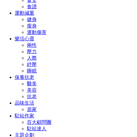
食安
食譜
運動減重
健身
瘦身
運動傷害
樂活心靈
兩性
壓力
人際
紓壓
睡眠
保養抗老
醫美
美容
抗老
品味生活
居家
駐站作家
百大顧問團
駐站達人
主題企劃