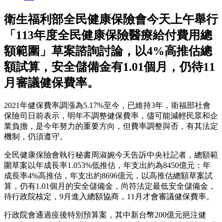
衛生福利部全民健康保險會今天上午舉行
「113年度全民健康保險醫療給付費用總
額範圍」草案諮詢討論，以4%高推估總
額試算，安全儲備金有1.01個月，仍待11
月審議健保費率。
2021年健保費率調漲為5.17%至今，已維持3年，衛福部社會
保險司日前表示，明年不調整健保費率，儘可能減輕民眾和企
業負擔，是今年努力的重要方向，但費率調整與否，有其法定
機制，仍須遵守。
全民健康保險會執行秘書周淑婉今天告訴中央社記者，總額範
圍草案以年成長率1.053%低推估，年支出約為8450億元；年
成長率4%高推估，年支出約8696億元，以高推估總額草案試
算，仍有1.01個月的安全儲備金，尚符法定最低安全儲備金，
待行政院核定，9月進入總額協商，11月才會審議健保費率。
行政院會通過疫後特別預算案，其中新台幣200億元挹注健