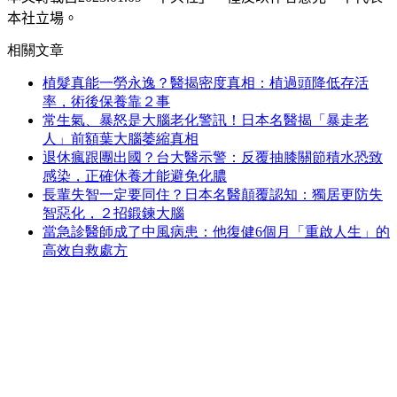
本社立場。
相關文章
植髮真能一勞永逸？醫揭密度真相：植過頭降低存活
率，術後保養靠２事
常生氣、暴怒是大腦老化警訊！日本名醫揭「暴走老
人」前額葉大腦萎縮真相
退休瘋跟團出國？台大醫示警：反覆抽膝關節積水恐致
感染，正確休養才能避免化膿
長輩失智一定要同住？日本名醫顛覆認知：獨居更防失
智惡化，２招鍛鍊大腦
當急診醫師成了中風病患：他復健6個月「重啟人生」的
高效自救處方