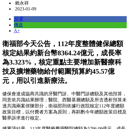
賴永祥
2023-01-09
分享
傳送
A+
衛福部今天公告，112年度整體健保總額
核定結果約新台幣8364.24億元，成長率
為3.323%，核定重點主要增加新醫療科
技及擴增藥物給付範圍預算約45.57億
元，用以引進新療法。
健保會達成協商共識的牙醫門診、中醫門診總額及其他預算，
同意依共識結果辦理；醫院、西醫基層總額及所含透析預算未
達共識兩案併陳部分，衛福部則依據行政院核定112年度總額
政策目標，以付費者方案為原則，再斟酌今年總額政策目標及
醫界訴求進行核定。
據審議結果，112年度醫療費用醫院總額為5796.09億元，成長