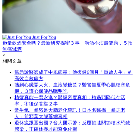
Just For You
適量飲酒安全嗎？最新研究揭密３事：滴酒不沾最健康，５招
無痛減酒
×
相關文章
當急診醫師成了中風病患：他復健6個月「重啟人生」的
高效自救處方
熱到心臟開大火、血液變糖漿？醫警告夏季心肌梗塞危
機，３護心保健品聰明吃
植髮真能一勞永逸？醫揭密度真相：植過頭降低存活
率，術後保養靠２事
常生氣、暴怒是大腦老化警訊！日本名醫揭「暴走老
人」前額葉大腦萎縮真相
退休瘋跟團出國？台大醫示警：反覆抽膝關節積水恐致
感染，正確休養才能避免化膿