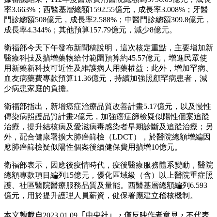
率3.663%；西醫基層總額1592.55億元，成長率3.008%；牙醫
門診總額508億元，成長率2.588%；中醫門診總額309.8億元，
成長率4.344%；其他預算157.79億元，減少8億元。
衛福部今天下午發布新聞稿說明，這次核定重點，主要增加新
醫療科技及擴增藥物給付範圍預算約45.57億元，增進民眾使
用新藥新科技可近性及維護病人用藥權益；此外，增加罕病、
血友病藥費專款預算11.36億元，持續加強照顧罕病患者，減
少病患家庭的負擔。
衛福部指出，新增癌症治療品質改善計畫5.17億元，以及慢性
傳染病照護品質計畫2億元，加強癌症篩檢疑似陽性個案追蹤
治療，提升結核病及愛滋病毒感染者早期診斷及追蹤治療；另
外，配合健康署擴大肺癌篩檢（LDCT），於醫院總額增編因
應肺癌篩檢疑似陽性個案後續健保費用擴增10億元。
衛福部表示，因應後疫情時代，疫後醫療服務體系變動，醫院
總額專款項目編列15億元，優化區域級（含）以上醫院重症照
護、社區醫院醫療服務品質及量能。西醫基層總額編列6.593
億元，用於提升護理人員薪資，健保署應建立稽核機制。
本文轉載自
2023.01.09
「中央社」
，僅反映作者意見，不代表