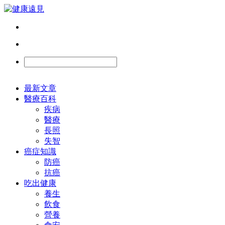
最新文章
醫療百科
疾病
醫療
長照
失智
癌症知識
防癌
抗癌
吃出健康
養生
飲食
營養