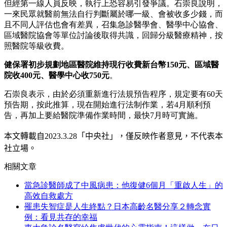
但經第一線人員反映，執行上恐容易引發爭議。石崇良說明，
一來民眾就醫前無法自行判斷屬於哪一級、會被收多少錢，而
且不同人評估也會有差異，召集急診醫學會、醫學中心協會、
區域醫院協會等單位討論後取得共識，回歸分級醫療精神，按
照醫院等級收費。
健保署初步規劃地區醫院維持現行收費新台幣150元、區域醫
院收400元、醫學中心收750元
。
石崇良表示，由於必須重新進行法規預告程序，規定要有60天
預告期，按此推算，現在開始進行法制作業，若4月順利預
告，再加上要給醫院準備作業時間，最快7月時可實施。
本文轉載自
2023.3.28
「中央社」
，僅反映作者意見，不代表本
社立場。
相關文章
當急診醫師成了中風病患：他復健6個月「重啟人生」的
高效自救處方
罹患失智症是人生終點？日本高齡名醫分享２轉念實
例：看見共存的幸福