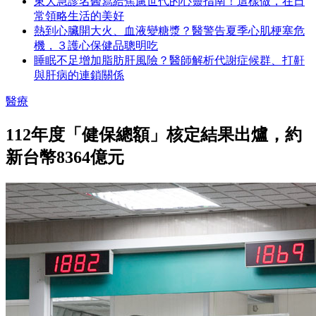
東大急診名醫寫給焦慮世代的心靈指南！這樣做，在日
常領略生活的美好
熱到心臟開大火、血液變糖漿？醫警告夏季心肌梗塞危
機，３護心保健品聰明吃
睡眠不足增加脂肪肝風險？醫師解析代謝症候群、打鼾
與肝病的連鎖關係
醫療
112年度「健保總額」核定結果出爐，約
新台幣8364億元