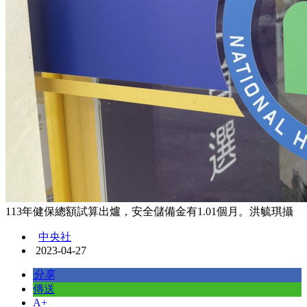
113年健保總額試算出爐，安全儲備金有1.01個月。洪毓琪攝
中央社
2023-04-27
分享
傳送
A+