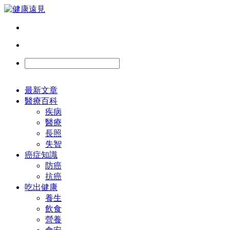
最新文章
醫療百科
疾病
醫療
長照
失智
癌症知識
防癌
抗癌
吃出健康
養生
飲食
營養