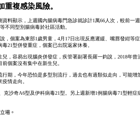
加重複感染風險。
顯示，上週國內腸病毒門急診就診計1萬66人次，較前一週上升2
型等不同型別腸病毒於社區活動。
說，個案為東部1歲男童，4月17日出現反應遲緩、嘴唇發紺等
病毒21型併發重症，個案已出院返家休養。
兒，容易出現腦炎併發症，疾管署副署長羅一鈞說，2018年曾
目前個案沒有集中在新生兒。
流行期，今年恐怕是多型別流行，過去也有過類似走向，可能增
來疫情走向。
、克沙奇A6型及伊科病毒21型。另上週新增1例腸病毒71型輕
立場。