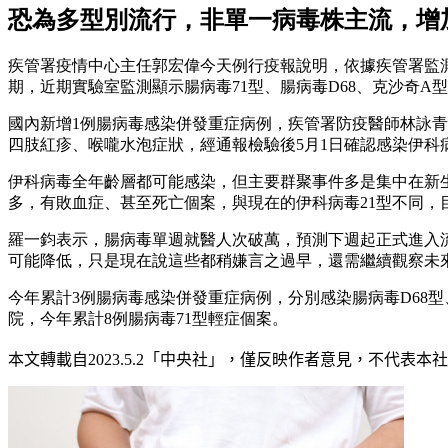
恐為多型別流行，非單一病毒株主流，增
疾管署疫情中心主任郭宏偉今天例行疫報說明，依據疾管署監測資料
期，近期實驗室監測顯示腸病毒71型、腸病毒D68、克沙奇A
國內新增1例腸病毒感染併發重症病例，疾管署防疫醫師林詠青
四肢紅疹、喉嚨水泡症狀，經通報檢驗後5月1日確認感染伊科
伊科病毒全年齡層都可能感染，但主要群聚事件多是集中在新生
多，有敗血症、甚至死亡個案，與現在的伊科病毒21型不同，
羅一鈞表示，腸病毒單週就醫人次破萬，預測下週起正式進入
可能降低，只是現在說這些都稍嫌言之過早，還需繼續觀察未
今年累計3例腸病毒感染併發重症病例，分別感染腸病毒D68型
院，今年累計8例腸病毒71型輕症個案。
本文轉載自
2023.5.2
「中央社」
，僅反映作者意見，不代表本社