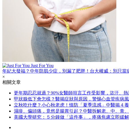
Just For You
年紀大發福？中年防肌少症，別漏了肥胖！台大權威：別只當
×
相關文章
更年期忍忍就過？90%女醫師坦言工作受影響，盜汗、
甲狀腺低下會怎樣？醫揭症狀與原因，警惕心血管疾病風
立秋吃什麼？小心秋老虎！慎防「夏季流感」中醫揭４養
濕疹、偏頭痛，竟然是腸胃引起？中醫拆解老、中、青、
美國大學研究：５分鐘做「這件事」，疼痛焦慮立即緩解