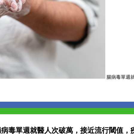
腸病毒單週就醫人
腸病毒單週就醫人次破萬，接近流行閾值，