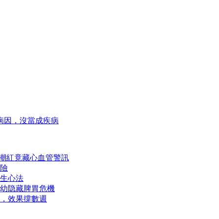
病因，沒當成疾病
熱潮紅竟藏心血管警訊
險
生心法
幼隐藏脾胃危機
，效果撐數週