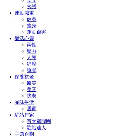
食安
食譜
運動減重
健身
瘦身
運動傷害
樂活心靈
兩性
壓力
人際
紓壓
睡眠
保養抗老
醫美
美容
抗老
品味生活
居家
駐站作家
百大顧問團
駐站達人
主題企劃