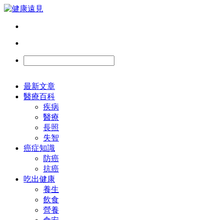
最新文章
醫療百科
疾病
醫療
長照
失智
癌症知識
防癌
抗癌
吃出健康
養生
飲食
營養