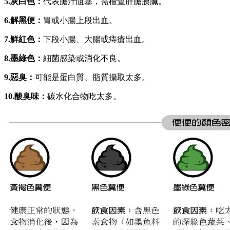
5.灰白色：
代表膽汁阻塞，需檢查肝膽胰臟。
6.解黑便：
胃或小腸上段出血。
7.鮮紅色：
下段小腸、大腸或痔瘡出血。
8.墨綠色：
細菌感染或消化不良。
9.惡臭：
可能是蛋白質、脂質攝取太多。
10.酸臭味：
碳水化合物吃太多。