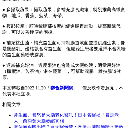
● 多攝取蔬果：攝取蔬果，多補充膳食纖維，特別推薦高纖食
物：地瓜、香蕉、菠菜、海帶。
● 腹部按摩：順時鐘腹部按摩能促進腸胃蠕動、提高新陳代
謝，可以改善硬便的困擾。
● 補充益生菌：補充益生菌可抑制腸道壞菌並提供維生素，像
是優酪乳、優格就含有益生菌，但腸躁症患者要選擇不含乳糖
的益生菌藥粉或膠囊。
● 適當補充好油：過度限油也會造成大便乾硬，適當用好油
（橄欖油、苦茶油）淋在蔬菜上，可幫助潤腸，維持腸道健
康。
本文轉載自2022.11.20「
聯合新聞網
」，僅反映作者意見，不
代表本社立場。
相關文章
常生氣、暴怒是大腦老化警訊！日本名醫揭「暴走老
人」前額葉大腦萎縮真相
退休瘋跟團出國？台大醫示警：反覆抽膝關節積水恐致