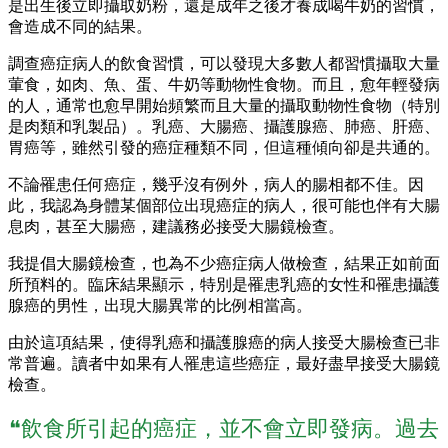
是出生後立即攝取奶粉，還是成年之後才養成喝牛奶的習慣，
會造成不同的結果。
調查癌症病人的飲食習慣，可以發現大多數人都習慣攝取大量
葷食，如肉、魚、蛋、牛奶等動物性食物。而且，愈年輕發病
的人，通常也愈早開始頻繁而且大量的攝取動物性食物（特別
是肉類和乳製品）。乳癌、大腸癌、攝護腺癌、肺癌、肝癌、
胃癌等，雖然引發的癌症種類不同，但這種傾向卻是共通的。
不論罹患任何癌症，幾乎沒有例外，病人的腸相都不佳。因
此，我認為身體某個部位出現癌症的病人，很可能也伴有大腸
息肉，甚至大腸癌，建議務必接受大腸鏡檢查。
我提倡大腸鏡檢查，也為不少癌症病人做檢查，結果正如前面
所預料的。臨床結果顯示，特別是罹患乳癌的女性和罹患攝護
腺癌的男性，出現大腸異常的比例相當高。
由於這項結果，使得乳癌和攝護腺癌的病人接受大腸檢查已非
常普遍。讀者中如果有人罹患這些癌症，最好盡早接受大腸鏡
檢查。
❝飲食所引起的癌症，並不會立即發病。過去