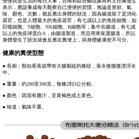
便便與是生活的每日大事，台南郭綜合醫院腸胃科主任陳進生
表示，應該養成每天觀察自己便便的習慣，無論是形狀、氣
味、顏色、次數，都反應出身體的狀況，因為腸道除了是消化
器官，也是人體最大的免疫器官，有七成以上的免疫細胞，如
巨噬細胞、T細胞、NK細胞、B細胞等，集中在腸道，有七成
以上的免疫球蛋白A，由腸道製造，而且用來保護腸道，所以
身體發生了狀況就會反應在糞便上，與身體健康密不可分。
健康的糞便型態
● 長相：類似香蕉或帶有大腸裂紋的條狀，落水後微微漂浮水
中。
● 重量：約200至300克，每條2到3公分粗。
● 顏色：因混有膽汁，呈黃褐色或土黃色。
● 味道：氣味不重。