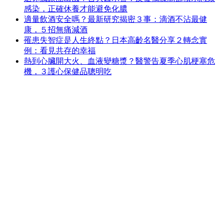
感染，正確休養才能避免化膿
適量飲酒安全嗎？最新研究揭密３事：滴酒不沾最健
康，５招無痛減酒
罹患失智症是人生終點？日本高齡名醫分享２轉念實
例：看見共存的幸福
熱到心臟開大火、血液變糖漿？醫警告夏季心肌梗塞危
機，３護心保健品聰明吃