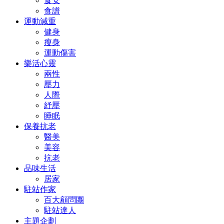
食安
食譜
運動減重
健身
瘦身
運動傷害
樂活心靈
兩性
壓力
人際
紓壓
睡眠
保養抗老
醫美
美容
抗老
品味生活
居家
駐站作家
百大顧問團
駐站達人
主題企劃