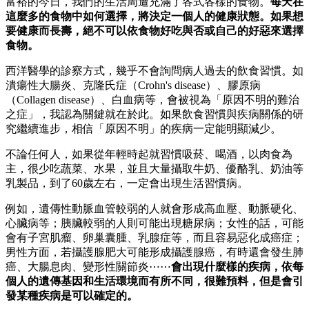
富裕的今日，我們的生活周遭充滿了各式各樣的食物。
每天在
這麼多的食物中如何選擇，將決定一個人的健康狀態。如果想
要健康而長壽，絕不可以依食物好吃與否或自己的好惡來選擇
食物。
西洋醫學的診察方式，幾乎不會詢問病人過去的飲食習慣。如
潰瘍性大腸炎、克隆氏症（Crohn's disease）、膠原病
（Collagen disease）、白血病等，會被視為「原因不明的難治
之症」，我認為關鍵就在於此。如果飲食習慣與疾病關係的研
究繼續進步，相信「原因不明」的疾病一定能明顯減少。
不論任何人，如果從年輕時起就習慣吸菸、喝酒，以肉食為
主，很少吃蔬菜、水果，並且大量攝取牛奶、優酪乳、奶油等
乳製品，到了60歲左右，一定會出現生活習慣病。
例如，遺傳性動脈血管較弱的人就會形成高血壓、動脈硬化、
心臟病等；胰臟較弱的人則可能出現糖尿病；女性的話，可能
會有子宮肌瘤、卵巢囊腫、乳腺症等，而且容易惡化成癌症；
男性方面，若攝護腺肥大可能形成攝護腺癌，有時還會發生肺
癌、大腸息肉、變形性關節炎⋯⋯
會出現什麼樣的疾病，依每
個人的遺傳基因和生活環境而有所不同，很難預料，但是會引
發某種疾病是可以確定的。