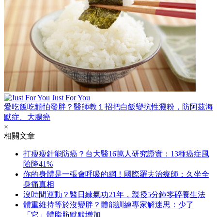
Just For You
愛吃飯吃麵怕發胖？醫師教１招把白飯變抗性澱粉，防阿茲海
默症、大腸癌
×
相關文章
打瘦瘦針能防癌？台大醫16萬人研究證實：13種癌症風
險降41%
你的身體是一張會呼吸的網！國際羅夫治療師：久坐全
身痛真相
沒時間運動？醫日練氣功21年，親授5分鐘零碎養生法
體重維持等於沒變胖？體能訓練專家解迷思：少了
「它」體脂肪默默增加