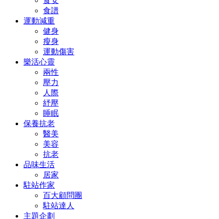
食安
食譜
運動減重
健身
瘦身
運動傷害
樂活心靈
兩性
壓力
人際
紓壓
睡眠
保養抗老
醫美
美容
抗老
品味生活
居家
駐站作家
百大顧問團
駐站達人
主題企劃