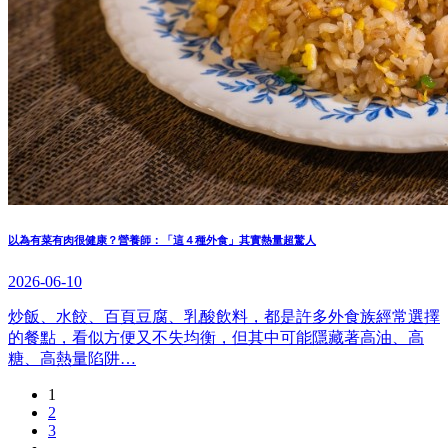
以為有菜有肉很健康？營養師：「這４種外食」其實熱量超驚人
2026-06-10
炒飯、水餃、百頁豆腐、乳酸飲料，都是許多外食族經常選擇
的餐點，看似方便又不失均衡，但其中可能隱藏著高油、高
糖、高熱量陷阱…
1
2
3