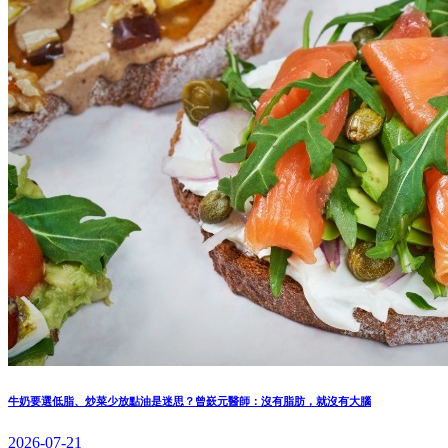
牛奶要選低脂、炒菜少放點油是迷思？曾嶔元醫師：沒有脂肪，就沒有大腦
2026-07-21