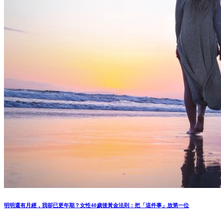
明明還有月經，我卻已更年期？女性40歲後黃金法則：把「這件事」放第一位