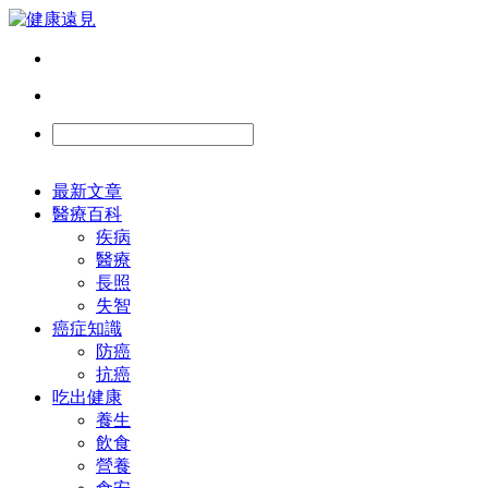
最新文章
醫療百科
疾病
醫療
長照
失智
癌症知識
防癌
抗癌
吃出健康
養生
飲食
營養