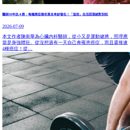
醫師30年抗４癌：每種癌症都非莫名奇妙發生！「這些」生活惡習絕對別犯
2026-07-09
本文作者陳衛華為心臟內科醫師，從小又是運動健將，照理應
當是身強體壯。從沒想過有一天自己會罹患癌症，而且還接連
4種癌症！從…