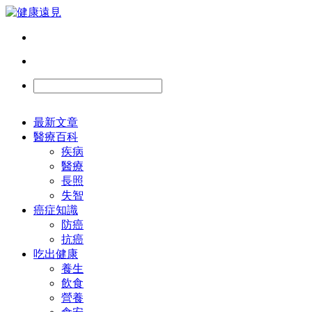
最新文章
醫療百科
疾病
醫療
長照
失智
癌症知識
防癌
抗癌
吃出健康
養生
飲食
營養