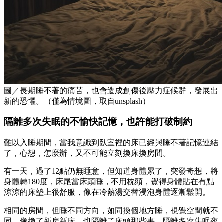
圖／長期睡不著的痛苦，也會造成創傷後壓力症候群，發展出
新的恐懼。（僅為情境圖，取自unsplash）
隔離多次失眠的不愉快記憶，也許能打破制約
難以入睡期間，當我意識到臥室裡的床已經與睡不著記憶連結
了，心想，怎麼辦，又不可能立刻換床換房間。
有一天，過了12點仍無睡意，但知道身體累了，突發奇想，將
身體轉180度，床尾當床頭睡，不用枕頭，覺得身體貼在有點
涼涼的床墊上很舒服，像在冷熱湯交替浸泡身體逐漸鬆開。
相同的房間，但睡不同方向，如同換個地方睡，視覺空間就不
同，像換了新房新床，也隔離了床頭那些書，隔離多次失眠夜