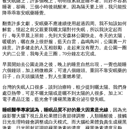
被失眠纏上，許多個晚上，明明很累就是睡不著。而好不容易
睡著，卻兩、三個小時後就醒來。因為隔天要上班，我只能投
降乖乖靠安眠藥睡覺。
翻查許多文獻，安眠藥不應連續使用超過四周。我不知該如何
解套，憶起之前父親要我曬太陽對付失眠，所以我決定起而
行，每天早晨上班前，先到大安森林公園快走。冬天的太陽，
暖暖的，曬在身上很舒服，藍天白雲，蟲鳴鳥叫，公園裏一片
綠意。許多健走的人互相鼓勵，走起來沒有壓力。走公園一圈
大約二公里，我每天走三圈，70分鐘左右完成。
早晨開始去公園走路之後，晚上的睡意自然出現，一覺也能睡
六個鐘頭，加上稍微賴床，可達八個鐘頭。重回不靠安眠藥的
日子，白天頭腦清楚，對人生重燃希望。
台灣的失眠人口很多，談到治療時，較少提到曬太陽。我們身
處亞熱帶，可是不曬太陽或是曬不到太陽的人很多。加上3C
電子產品泛濫，藍光會干擾褪黑激素分泌引發失眠。
睡眠醫學專家認為，睡眠品質不好的最大因素是光線
，因為光
線影響大腦下視丘及松果體日夜節律調整，人類睡醒後，接觸
日光生理時鐘會調整成白天模式。而大腦松果體負責生成褪黑
激素，日光照射可調節褪黑激素的濃度，褪黑激素濃度足夠，