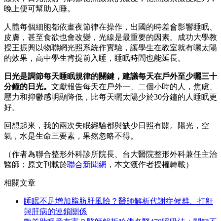
晚上便可幫助入睡。
人體每個細胞都依畫夜節律在操作，出國的時差會影響睡眠、
皮膚，甚至食欲也會改變，光線是最重要的因素。成功大學教
授王振興以物聯網光照系統作實驗，讓學生在教室就有曬太陽
的效果，高中學生肯提前入睡，睡眠時間也能延長。
日光是調節每天睡眠規律的關鍵，建議每天在戶外至少曬三十
分鐘的日光。
文獻報告每天在戶外一、二個小時的人，焦慮、
壓力和抑鬱感明顯降低，比每天曬太陽少於30分鐘的人睡眠更
好。
回想起來，我的兩次失眠經驗都與缺少日照有關。陽光，空
氣，水是生命三要素，果然忽略不得。
（作者為聯合整形外科診所院長、台大醫院整形外科兼任主治
醫師；原文刊載於
聯合新聞網
，本文獲作者授權轉載）
相關文章
睡眠不足增加脂肪肝風險？醫師解析代謝症候群、打鼾
與肝病的連鎖關係