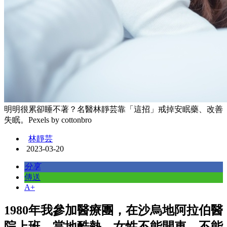
明明很累卻睡不著？名醫林靜芸靠「這招」戒掉安眠藥、改善
失眠。Pexels by cottonbro
林靜芸
2023-03-20
分享
傳送
A+
1980年我參加醫療團，在沙烏地阿拉伯醫
院上班，當地酷熱，女性不能開車，不能