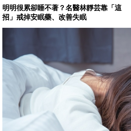
明明很累卻睡不著？名醫林靜芸靠「這
招」戒掉安眠藥、改善失眠