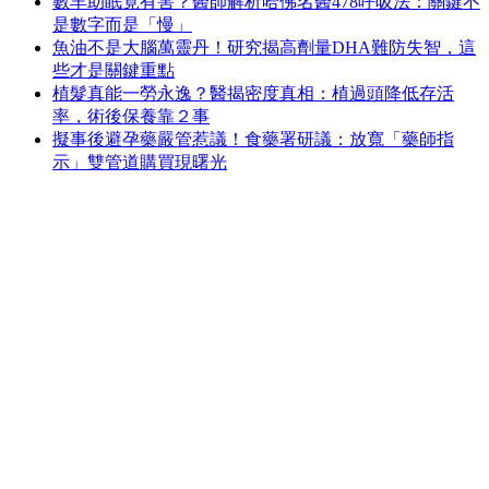
數羊助眠竟有害？醫師解析哈佛名醫478呼吸法：關鍵不
是數字而是「慢」
魚油不是大腦萬靈丹！研究揭高劑量DHA難防失智，這
些才是關鍵重點
植髮真能一勞永逸？醫揭密度真相：植過頭降低存活
率，術後保養靠２事
擬事後避孕藥嚴管惹議！食藥署研議：放寬「藥師指
示」雙管道購買現曙光