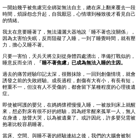
一開始幾乎被焦慮完全綁架無法自主，總在床上翻來覆去一段
時間，煩躁怨念升起，自我厭惡，心情壞到極致後才看見自己
的情緒。
我太在意要睡著了，無法瀟灑大器地說「睡不著也沒關係」，
因為太害怕失眠，反而阻礙了入睡，一到了睡覺時間，就有壓
力，擔心又睡不著。
只要一害怕，天兵天將立刻從身體四處湧出，準備打戰似的，
睡意反而全消，
「睡不著焦慮」已成為無法入睡的主因。
過去的痛苦經驗印記太深，很難抹除，一回到創傷情境，就會
誘發之前的失敗經驗。成長過程，創傷有大有小，有長有短，
輕重不一，但沒有人不受傷的，都會留下某種程度的心理後遺
症。
即使被呵護的嬰兒，在媽媽懷裡慢慢入睡，一被放到床上就醒
來，想必對床有很不好的經驗，因為經常醒來孤單一人，無人
在身邊，放聲大哭，以為被遺棄了。或許因此，許多嬰兒需被
抱著比較容易睡著。
當床、空間、與睡不著的經驗連結之後，我們的大腦會被制