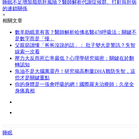
睡眠不足增加脂肪肝風險？醫師解析代謝症候群、打鼾與肝病
的連鎖關係
×
相關文章
數羊助眠竟有害？醫師解析哈佛名醫478呼吸法：關鍵不
是數字而是「慢」
父親節讀懂「爸爸沒說的話」： 肚子變大是警訊？失智
線索一次看
壓力大反而死亡率最低？心理學研究揭密：關鍵在於翻
轉認知
魚油不是大腦萬靈丹！研究揭高劑量DHA難防失智，這
些才是關鍵重點
你的身體是一張會呼吸的網！國際羅夫治療師：久坐全
身痛真相
睡眠