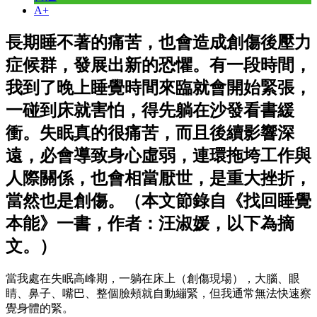
A+
長期睡不著的痛苦，也會造成創傷後壓力
症候群，發展出新的恐懼。有一段時間，
我到了晚上睡覺時間來臨就會開始緊張，
一碰到床就害怕，得先躺在沙發看書緩
衝。失眠真的很痛苦，而且後續影響深
遠，必會導致身心虛弱，連環拖垮工作與
人際關係，也會相當厭世，是重大挫折，
當然也是創傷。（本文節錄自《找回睡覺
本能》一書，作者：汪淑媛，以下為摘
文。）
當我處在失眠高峰期，一躺在床上（創傷現場），大腦、眼
睛、鼻子、嘴巴、整個臉頰就自動繃緊，但我通常無法快速察
覺身體的緊。