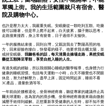
單獨上街。我的生活範圍就只有宿舍、醫
院及購物中心。
也許是壓力太大，我嚴重失眠。安眠藥從一顆吃到五顆。吃藥
後可以睡著，但是早上爬不起來，白天疲累，腦子難以思考，
走路撞東撞西，身上常有瘀青，日子過得不太愉快。
一年的服務結束後，回到台灣，父親說我去了艷陽高照的地
方，回來卻臉色慘白，快發霉的樣子。他要求我去曬太陽，並
戒掉安眠藥。
我聽爸爸的話，每天清晨去操場走路，果然安眠
藥從五顆降至零顆，享受自然入睡的人生。
有過失眠的經驗，所以我很關心睡眠的醫學報導，也身體力行
健康的睡眠習慣。包括每天運動一小時，白天不睡覺也不閉眼
休息，努力紓解壓力，盡早上床，固定時間起床，睡前不看
3C產品，適量飲酒等等。
一年前由於腰椎退化，坐骨神經疼痛，聽從專家的建議停止高
爾夫球運動，改為室內的滑步機。坐骨神經疼痛後來藉由微創
減壓手術得到緩解。正想重新享受健康的人生時，卻不知不覺