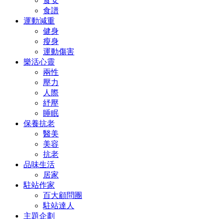
食安
食譜
運動減重
健身
瘦身
運動傷害
樂活心靈
兩性
壓力
人際
紓壓
睡眠
保養抗老
醫美
美容
抗老
品味生活
居家
駐站作家
百大顧問團
駐站達人
主題企劃