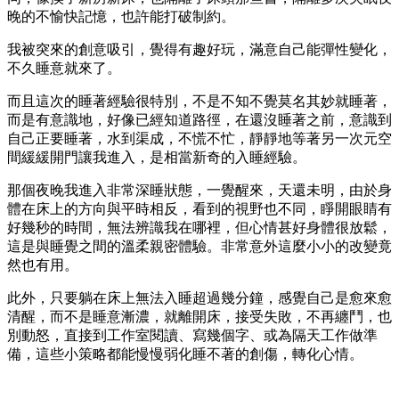
晚的不愉快記憶，也許能打破制約。
我被突來的創意吸引，覺得有趣好玩，滿意自己能彈性變化，
不久睡意就來了。
而且這次的睡著經驗很特別，不是不知不覺莫名其妙就睡著，
而是有意識地，好像已經知道路徑，在還沒睡著之前，意識到
自己正要睡著，水到渠成，不慌不忙，靜靜地等著另一次元空
間緩緩開門讓我進入，是相當新奇的入睡經驗。
那個夜晚我進入非常深睡狀態，一覺醒來，天還未明，由於身
體在床上的方向與平時相反，看到的視野也不同，睜開眼睛有
好幾秒的時間，無法辨識我在哪裡，但心情甚好身體很放鬆，
這是與睡覺之間的溫柔親密體驗。非常意外這麼小小的改變竟
然也有用。
此外，只要躺在床上無法入睡超過幾分鐘，感覺自己是愈來愈
清醒，而不是睡意漸濃，就離開床，接受失敗，不再纏鬥，也
別動怒，直接到工作室閱讀、寫幾個字、或為隔天工作做準
備，這些小策略都能慢慢弱化睡不著的創傷，轉化心情。