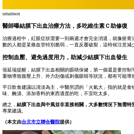
umaimon
醫師曝結膜下出血治療方法，多吃維生素Ｃ助修復
治療過程中，紅眼症狀需要一到兩週才會完全消退，就像瘀青
數的人都是某條血管特別脆弱，一直反覆破裂，這時候注意減
控制血壓、避免過度用力，助減少結膜下出血發生
張延瑞提醒，結膜下出血相關的眼睛保健，第一個還是要控制
重物導致腹壓上升、外力刮傷或刺傷眼睛等狀況，都有可能導
平日飲食建議以清淡為主，中醫所謂的「火氣大」指的就是食
味、醃漬、添加香料的東西適度的吃，不宜吃太多。
總之，
結膜下出血與中風並非直接相關，大多數情況下無需特
專業建議。
（本文由
台北市立聯合醫院
提供）