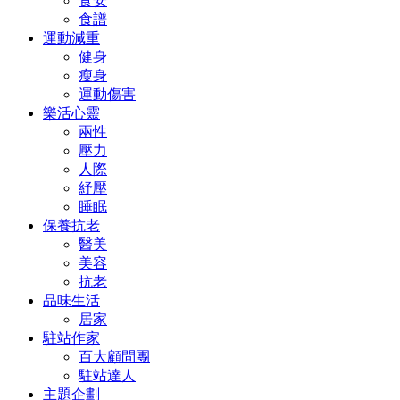
食安
食譜
運動減重
健身
瘦身
運動傷害
樂活心靈
兩性
壓力
人際
紓壓
睡眠
保養抗老
醫美
美容
抗老
品味生活
居家
駐站作家
百大顧問團
駐站達人
主題企劃