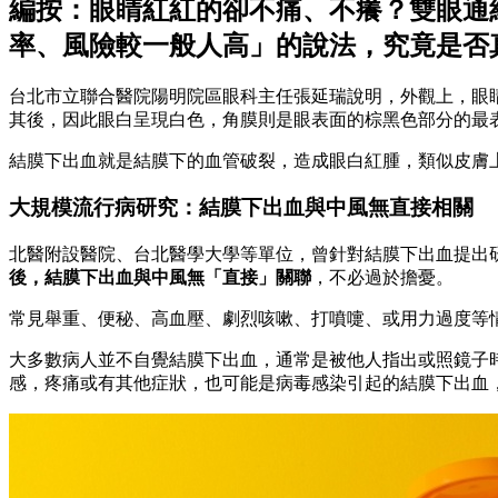
編按：眼睛紅紅的卻不痛、不癢？雙眼通
率、風險較一般人高」的說法，究竟是否
台北市立聯合醫院陽明院區眼科主任張延瑞說明，外觀上，眼
其後，因此眼白呈現白色，角膜則是眼表面的棕黑色部分的最
結膜下出血就是結膜下的血管破裂，造成眼白紅腫，類似皮膚
大規模流行病研究：結膜下出血與中風無直接相關
北醫附設醫院、台北醫學大學等單位，曾針對結膜下出血提出
後，結膜下出血與中風無「直接」關聯
，不必過於擔憂。
常見舉重、便秘、高血壓、劇烈咳嗽、打噴嚏、或用力過度等
大多數病人並不自覺結膜下出血，通常是被他人指出或照鏡子
感，疼痛或有其他症狀，也可能是病毒感染引起的結膜下出血