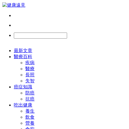
最新文章
醫療百科
疾病
醫療
長照
失智
癌症知識
防癌
抗癌
吃出健康
養生
飲食
營養