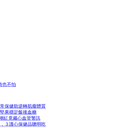
肪也不怕
常保健助逆轉肌瘤體質
１堅果穩定飯後血糖
熱潮紅竟藏心血管警訊
，３護心保健品聰明吃