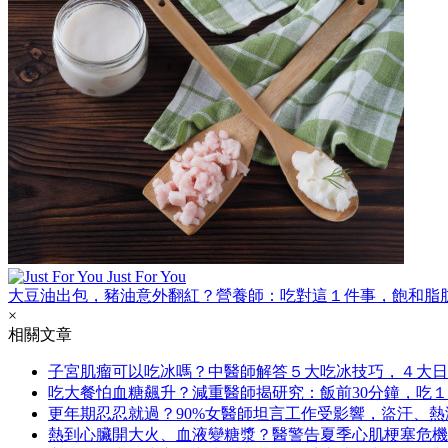
Just For You
大豆油出包，豬油意外翻紅？營養師：吃對這１件事，飽和脂
×
相關文章
子宮肌瘤可以吃冰嗎？中醫師解答５大吃冰技巧，４大日
吃大餐怕血糖飆升？減重醫師揭研究：飯前30分鐘，吃
更年期忍忍就過？90%女醫師坦言工作受影響，盜汗、
熱到心臟開大火、血液變糖漿？醫警告夏季心肌梗塞危機