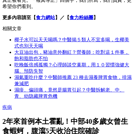
真正被看見。「報真導正」四個字，我們所寫，我們負責，更
希望你們看到。
更多內容請至【
食力網站
】／【
食力粉絲團
】
相關文章
椰子水可以天天喝嗎？中醫揭５類人不宜多喝，生椰美
式也別天天喝
大豆油出包，豬油意外翻紅？營養師：吃對這１件事，
飽和脂肪也不怕
吃晚飯倍感孤獨？心理師談空巢期，用１０習慣強健大
腦、預防失智
濕氣重吃什麼？中醫師推薦 23 種去濕養脾胃食物，排濕
兼減肥
濕疹、偏頭痛，竟然是腸胃引起？中醫拆解老、中、
青、幼隐藏脾胃危機
疾病
2年來首例本土霍亂！中部40多歲女曾生
食蝦蚵，腹瀉5天收治住院確診