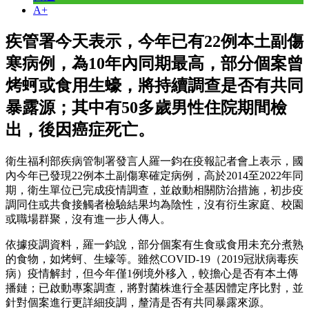
A+
疾管署今天表示，今年已有22例本土副傷
寒病例，為10年內同期最高，部分個案曾
烤蚵或食用生蠔，將持續調查是否有共同
暴露源；其中有50多歲男性住院期間檢
出，後因癌症死亡。
衛生福利部疾病管制署發言人羅一鈞在疫報記者會上表示，國
內今年已發現22例本土副傷寒確定病例，高於2014至2022年同
期，衛生單位已完成疫情調查，並啟動相關防治措施，初步疫
調同住或共食接觸者檢驗結果均為陰性，沒有衍生家庭、校園
或職場群聚，沒有進一步人傳人。
依據疫調資料，羅一鈞說，部分個案有生食或食用未充分煮熟
的食物，如烤蚵、生蠔等。雖然COVID-19（2019冠狀病毒疾
病）疫情解封，但今年僅1例境外移入，較擔心是否有本土傳
播鏈；已啟動專案調查，將對菌株進行全基因體定序比對，並
針對個案進行更詳細疫調，釐清是否有共同暴露來源。