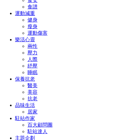
食安
食譜
運動減重
健身
瘦身
運動傷害
樂活心靈
兩性
壓力
人際
紓壓
睡眠
保養抗老
醫美
美容
抗老
品味生活
居家
駐站作家
百大顧問團
駐站達人
主題企劃