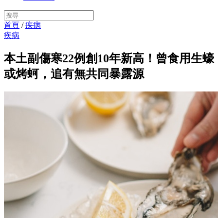
首頁
/
疾病
疾病
本土副傷寒22例創10年新高！曾食用生蠔
或烤蚵，追有無共同暴露源