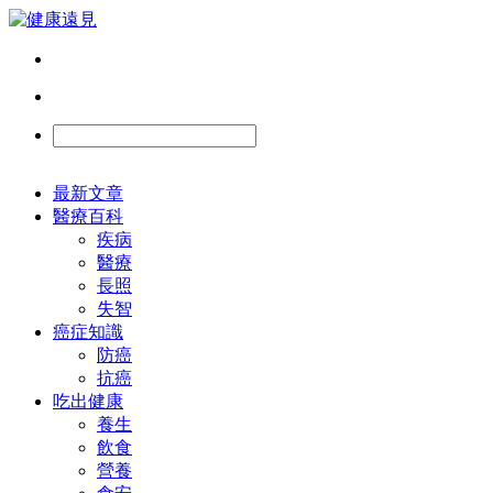
最新文章
醫療百科
疾病
醫療
長照
失智
癌症知識
防癌
抗癌
吃出健康
養生
飲食
營養