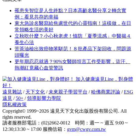
罹患失智症是人生終點？日本高齡名醫分享２轉念實
例：看見共存的幸福
東大急診名醫寫給焦慮世代的心靈指南！這樣做，在日
常領略生活的美好
立秋吃什麼？小心秋老虎！慎防「夏季流感」中醫揭４
養生心法
苦茶油檢出致癌物苯駢芘！８批產品下架回收，問題源
頭曝光
更年期忍忍就過？90%女醫師坦言工作受影響，盜汗、
熱潮紅竟藏心血管警訊
加入健康遠見Line，對身體
好！
遠見雜誌
/
天下文化
/
未來親子學習平台
/
哈佛商業評論
/
ESG
遠見
/
50+
/
領導影響力學院
隱私權政策
Copyright© 1999~2026 遠見天下文化出版股份有限公司. All
rights reserved.
讀者服務部電話：(02)2662-0012 時間：週一 ~ 週五 9:00 ~
12:30;13:30 ~ 17:00 服務信箱：
gvm@cwgv.com.tw