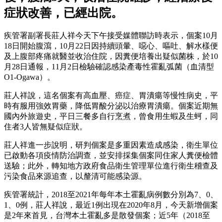
症狀改善，已經出院。
疾管署副署長莊人祥今天下午接受媒體聯訪時表示，個案10月
18日開始腹瀉，10月22日因持續頭暈、噁心、嘔吐、解水樣便
及上腹部疼痛就醫並收治住院，因糞便培養出疑似菌株，於10
月28日通報，11月2日檢驗確認感染產毒性霍亂弧菌（血清型
O1-Ogawa）。
莊人祥說，這名個案有高血壓、癌症、胃潰瘍等慢性病史，平
時有服用強效胃藥，降低胃酸分泌以治療胃潰瘍。個案近期無
國內外旅遊史，平日三餐多自行烹煮，曾食用生蝦及生蚵，同
住者3人皆無疑似症狀。
莊人祥進一步說明，研判個案是多重因素造成感染，衛生單位
已啟動各項疫情防治調查，並安排採集個案同住家人糞便檢體
送驗；此外，轉知地方政府食品衛生管理單位進行衛生稽查及
污染食品來源追查，以釐清可能感染源。
疾管署統計，2018至2021年每年本土霍亂病例數分別為7、0、
1、0例，莊人祥說，最近1例出現在2020年8月，今天新增個案
是2年來首見，台灣本土霍亂多是散發個案；近5年（2018至