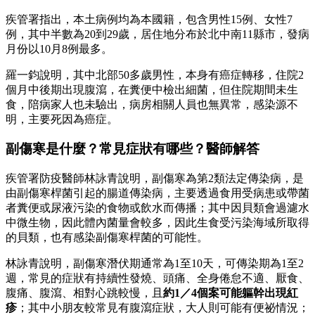
疾管署指出，本土病例均為本國籍，包含男性15例、女性7
例，其中半數為20到29歲，居住地分布於北中南11縣市，發病
月份以10月8例最多。
羅一鈞說明，其中北部50多歲男性，本身有癌症轉移，住院2
個月中後期出現腹瀉，在糞便中檢出細菌，但住院期間未生
食，陪病家人也未驗出，病房相關人員也無異常，感染源不
明，主要死因為癌症。
副傷寒是什麼？常見症狀有哪些？醫師解答
疾管署防疫醫師林詠青說明，副傷寒為第2類法定傳染病，是
由副傷寒桿菌引起的腸道傳染病，主要透過食用受病患或帶菌
者糞便或尿液污染的食物或飲水而傳播；其中因貝類會過濾水
中微生物，因此體內菌量會較多，因此生食受污染海域所取得
的貝類，也有感染副傷寒桿菌的可能性。
林詠青說明，副傷寒潛伏期通常為1至10天，可傳染期為1至2
週，常見的症狀有持續性發燒、頭痛、全身倦怠不適、厭食、
腹痛、腹瀉、相對心跳較慢，且
約1／4個案可能軀幹出現紅
疹
；其中小朋友較常見有腹瀉症狀，大人則可能有便祕情況；