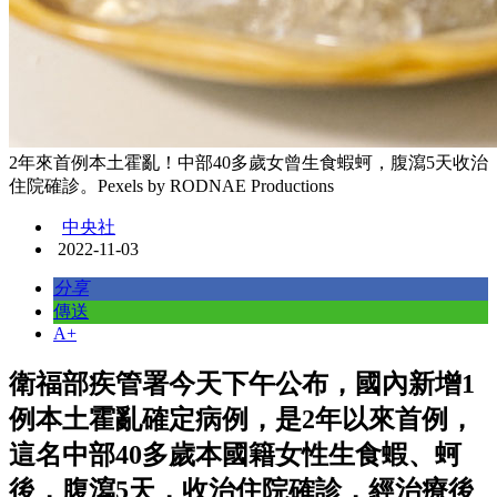
2年來首例本土霍亂！中部40多歲女曾生食蝦蚵，腹瀉5天收治
住院確診。Pexels by RODNAE Productions
中央社
2022-11-03
分享
傳送
A+
衛福部疾管署今天下午公布，國內新增1
例本土霍亂確定病例，是2年以來首例，
這名中部40多歲本國籍女性生食蝦、蚵
後，腹瀉5天，收治住院確診，經治療後