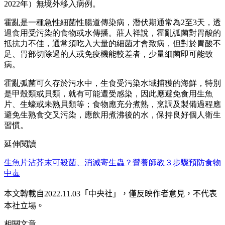
2022年）無境外移入病例。
霍亂是一種急性細菌性腸道傳染病，潛伏期通常為2至3天，透
過食用受污染的食物或水傳播。莊人祥說，霍亂弧菌對胃酸的
抵抗力不佳，通常須吃入大量的細菌才會致病，但對於胃酸不
足、胃部切除過的人或免疫機能較差者，少量細菌即可能致
病。
霍亂弧菌可久存於污水中，生食受污染水域捕獲的海鮮，特別
是甲殼類或貝類，就有可能遭受感染，因此應避免食用生魚
片、生蠔或未熟貝類等；食物應充分煮熟，烹調及製備過程應
避免生熟食交叉污染，應飲用煮沸後的水，保持良好個人衛生
習慣。
延伸閱讀
生魚片沾芥末可殺菌、消滅寄生蟲？營養師教３步驟預防食物
中毒
本文轉載自
2022.11.03
「中央社」
，僅反映作者意見，不代表
本社立場。
相關文章