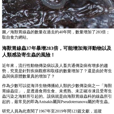
圖／海獸胃線蟲的數量在過去約40年間，數量增加了283倍；
取自食力網站。
海獸胃線蟲37年暴增283倍，可能增加海洋動物以及
人類感染寄生蟲的風險！
近年來，流行性動物傳染病以及人畜共通傳染病有增多的趨
勢，究竟是針對疾病觀察和取樣的數量增加了？還是由於寄生
蟲與病原體數量真的增加了？
作為少數可以從海洋生物傳播給人類的少數傳染病之一「海獸
胃線蟲症」，是透過食用生食、未煮熟、未正確冷凍且受寄生
蟲污染之海鮮所引起的。該病就是由海獸胃線蟲科的線蟲所引
起的，最常見的即為Anisakis屬與Pseudoterranova屬的寄生蟲。
研究人員為此查閱了1967年至2019年間123篇文獻，追蹤