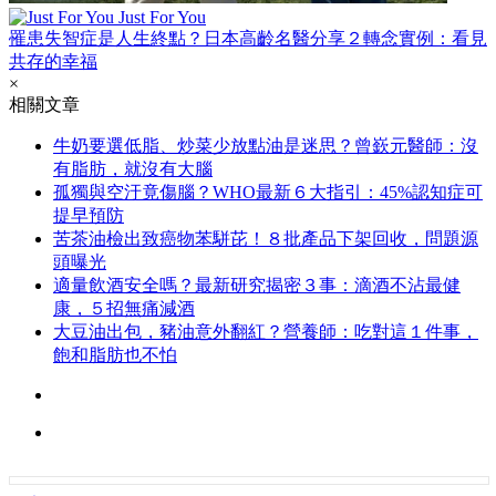
Just For You
罹患失智症是人生終點？日本高齡名醫分享２轉念實例：看見
共存的幸福
×
相關文章
牛奶要選低脂、炒菜少放點油是迷思？曾嶔元醫師：沒
有脂肪，就沒有大腦
孤獨與空汙竟傷腦？WHO最新６大指引：45%認知症可
提早預防
苦茶油檢出致癌物苯駢芘！８批產品下架回收，問題源
頭曝光
適量飲酒安全嗎？最新研究揭密３事：滴酒不沾最健
康，５招無痛減酒
大豆油出包，豬油意外翻紅？營養師：吃對這１件事，
飽和脂肪也不怕