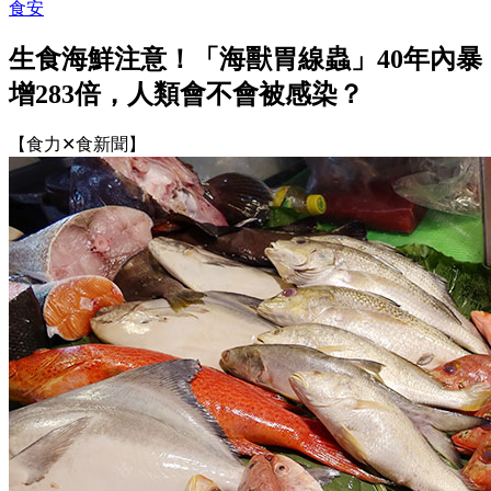
食安
生食海鮮注意！「海獸胃線蟲」40年內暴
增283倍，人類會不會被感染？
【食力✕食新聞】