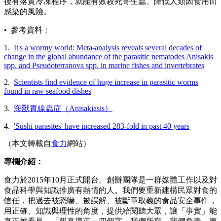
後有落實冷凍程序，就能有效殺死寄生蟲、降低人類因食用而
感染的風險。
• 參考資料：
1.
It's a wormy world: Meta-analysis reveals several decades of
change in the global abundance of the parasitic nematodes Anisakis
spp. and Pseudoterranova spp. in marine fishes and invertebrates
2.
Scientists find evidence of huge increase in parasitic worms
found in raw seafood dishes
3.
海獸胃線蟲症（Anisakiasis）
4.
'Sushi parasites' have increased 283-fold in past 40 years
（本文轉載自
食力
網站）
專欄介紹：
食力於2015年10月正式開台。創辦團隊是一群媒體工作以及對
食品科學與知識推廣有熱情的人。我們要重新建構民眾對食的
信任，把過去被恐嚇、被誤解、被斷章取義的食品安全事件，
用正確、知識與理性的角度，提供給閱聽大眾，讓「事實」能