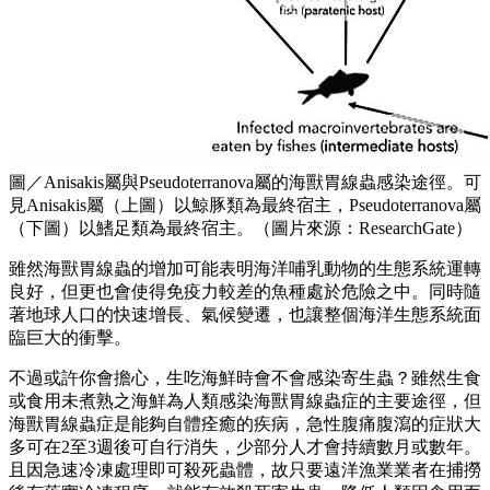
圖／Anisakis屬與Pseudoterranova屬的海獸胃線蟲感染途徑。可
見Anisakis屬（上圖）以鯨豚類為最終宿主，Pseudoterranova屬
（下圖）以鰭足類為最終宿主。（圖片來源：ResearchGate）
雖然海獸胃線蟲的增加可能表明海洋哺乳動物的生態系統運轉
良好，但更也會使得免疫力較差的魚種處於危險之中。同時隨
著地球人口的快速增長、氣候變遷，也讓整個海洋生態系統面
臨巨大的衝擊。
不過或許你會擔心，生吃海鮮時會不會感染寄生蟲？雖然生食
或食用未煮熟之海鮮為人類感染海獸胃線蟲症的主要途徑，但
海獸胃線蟲症是能夠自體痊癒的疾病，急性腹痛腹瀉的症狀大
多可在2至3週後可自行消失，少部分人才會持續數月或數年。
且因急速冷凍處理即可殺死蟲體，故只要遠洋漁業業者在捕撈