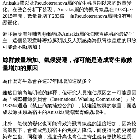
Anisakis屬以及Pseudoterranova屬的寄生蟲長期以來的數量變
化。在整合分析下發現，Anisakis屬的海獸胃線蟲在1978年～
2015年間，數量暴增了283倍！而Pseudoterranova屬則沒有明
顯變化。
鯨豚類等海洋哺乳類動物為Anisakis屬的海獸胃線蟲的最終宿
主，這個發現意味著鯨豚類以及人類感染海獸胃線蟲症的風險
可能會不斷增加！
鯨群數量增加、氣候變遷，都可能是造成寄生蟲數
量增加的原因
為什麼寄生蟲會在這37年間增加這麼多？
雖然目前尚無明確的解釋，但研究人員推估原因之一可能是因
為「國際捕鯨委員會（International Whaling Commission）」於
1982年通過《禁止商業捕鯨公約》，以維護鯨群的數量，而造
成以鯨豚類為宿主的Anisakis屬海獸胃線蟲增生。
此外，氣候的變化也可能導致海獸胃線蟲的溫度增加，因為較
高溫度下，會造成魚類宿主的免疫力降低，而使得牠們更易感
染寄生蟲。同樣地，溫度升高也會促進寄生蟲有更快地生長。