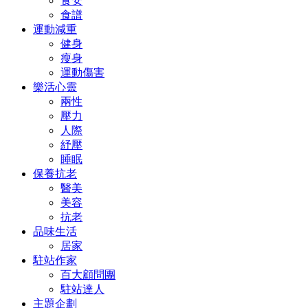
食安
食譜
運動減重
健身
瘦身
運動傷害
樂活心靈
兩性
壓力
人際
紓壓
睡眠
保養抗老
醫美
美容
抗老
品味生活
居家
駐站作家
百大顧問團
駐站達人
主題企劃