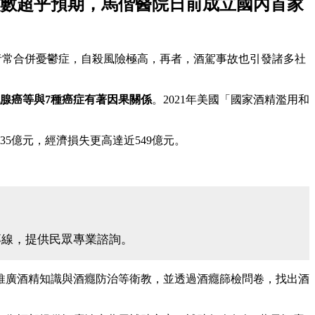
人數超乎預期，馬偕醫院日前成立國內首家
酒癮患者常合併憂鬱症，自殺風險極高，再者，酒駕事故也引發諸多社
腺癌等與7種癌症有著因果關係
。2021年美國「國家酒精濫用和
5億元，經濟損失更高達近549億元。
專線，提供民眾專業諮詢。
推廣酒精知識與酒癮防治等衛教，並透過酒癮篩檢問卷，找出酒