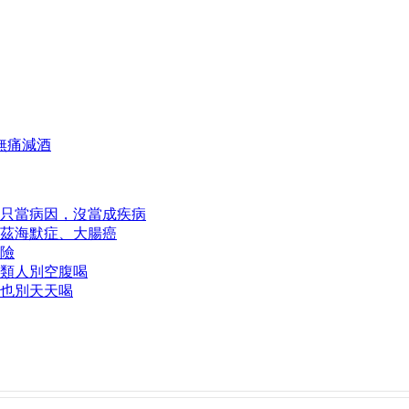
無痛減酒
只當病因，沒當成疾病
茲海默症、大腸癌
險
類人別空腹喝
也別天天喝