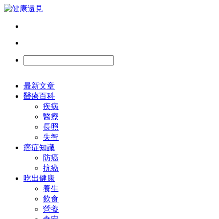
最新文章
醫療百科
疾病
醫療
長照
失智
癌症知識
防癌
抗癌
吃出健康
養生
飲食
營養