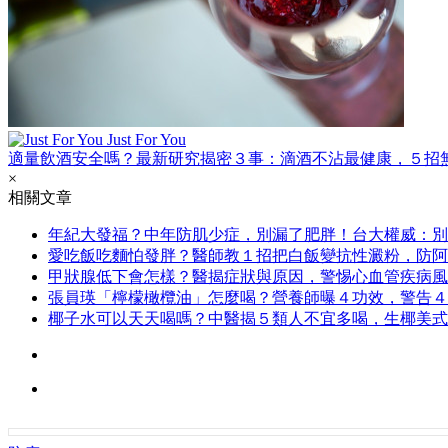
Just For You
適量飲酒安全嗎？最新研究揭密３事：滴酒不沾最健康，５招
×
相關文章
年紀大發福？中年防肌少症，別漏了肥胖！台大權威：別
愛吃飯吃麵怕發胖？醫師教１招把白飯變抗性澱粉，防阿
甲狀腺低下會怎樣？醫揭症狀與原因，警惕心血管疾病風
張員瑛「檸檬橄欖油」怎麼喝？營養師曝４功效，警告４
椰子水可以天天喝嗎？中醫揭５類人不宜多喝，生椰美式