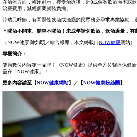
在治療方面，臨床顯示，接受治療後，近9成個案飲酒頻率或飲
治療費用，減輕個案就醫負擔。
薛瑞元呼籲，有問題性飲酒或酒癮的民眾務必尋求專業協助，
＊喝酒不開車、開車不喝酒！未成年請勿飲酒，飲酒過量，有
（NOW健康 陳如頤／綜合報導；本文轉載自
NOW健康
網站）
專欄簡介：
健康數位內容第一品牌！《NOW健康》提供全方位醫療保健新
盡在「NOW健康」！
更多內容請至【
NOW健康網站
】／【
NOW健康粉絲團
】