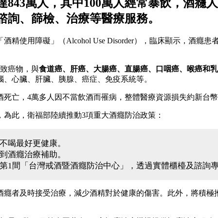
843萬人，其中100萬人經常暴飲，酒癮
諮詢、篩檢、治療等醫療服務。
用障礙」（Alcohol Use Disorder），臨床顯示，
類致癌物，與
食道癌、肝癌、大腸癌、直腸癌、口咽癌、喉癌和乳
腦、心臟、肝臟、胰腺、癌症、免疫系統等。
酒死亡，4萬多人因不當飲酒而罹病，整體醫療資源損失約新台幣3
，為此，衛福部陸續推動3項重大酒癮防治政策：
，不喝最好更健康。
得到酒癮治療補助。
台第1間「台灣戒酒暨酒癮防治中心」，透過實體櫃檯及諮詢
及酒癮者及時接受治療，減少酒精對於健康的傷害。此外，將積極