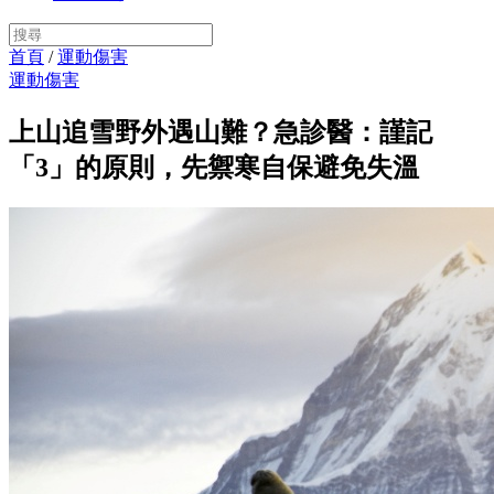
首頁
/
運動傷害
運動傷害
上山追雪野外遇山難？急診醫：謹記
「3」的原則，先禦寒自保避免失溫