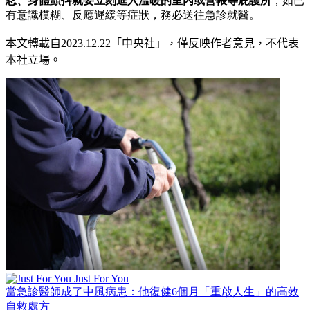
忍、身體顫抖就要立刻進入溫暖的室內或營帳等庇護所
，如已
有意識模糊、反應遲緩等症狀，務必送往急診就醫。
本文轉載自
2023
.12.22
「中央社」
，僅反映作者意見，不代表
本社立場。
Just For You
當急診醫師成了中風病患：他復健6個月「重啟人生」的高效
自救處方