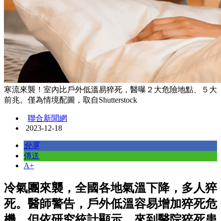
寒流來襲！室內比戶外低溫易猝死，醫曝２大危險地點、５大
前兆。僅為情境配圖，取自Shutterstock
聯合新聞網
2023-12-18
分享
傳送
A+
冷氣團來襲，全國各地氣溫下降，多人猝
死。醫師警告，戶外低溫容易增加猝死危
機，但依研究統計顯示，來到醫院猝死患