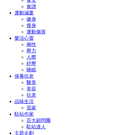
食安
食譜
運動減重
健身
瘦身
運動傷害
樂活心靈
兩性
壓力
人際
紓壓
睡眠
保養抗老
醫美
美容
抗老
品味生活
居家
駐站作家
百大顧問團
駐站達人
主題企劃