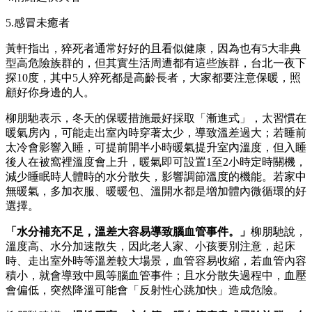
5.感冒未癒者
黃軒指出，猝死者通常好好的且看似健康，因為也有5大非典
型高危險族群的，但其實生活周遭都有這些族群，台北一夜下
探10度，其中5人猝死都是高齡長者，大家都要注意保暖，照
顧好你身邊的人。
柳朋馳表示，冬天的保暖措施最好採取「漸進式」，太習慣在
暖氣房內，可能走出室內時穿著太少，導致溫差過大；若睡前
太冷會影響入睡，可提前開半小時暖氣提升室內溫度，但入睡
後人在被窩裡溫度會上升，暖氣即可設置1至2小時定時關機，
減少睡眠時人體時的水分散失，影響調節溫度的機能。若家中
無暖氣，多加衣服、暖暖包、溫開水都是增加體內微循環的好
選擇。
「水分補充不足，溫差大容易導致腦血管事件。」
柳朋馳說，
溫度高、水分加速散失，因此老人家、小孩要別注意，起床
時、走出室外時等溫差較大場景，血管容易收縮，若血管內容
積小，就會導致中風等腦血管事件；且水分散失過程中，血壓
會偏低，突然降溫可能會「反射性心跳加快」造成危險。