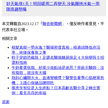
好天氣僅1天！明回暖周二再變天 冷氣團挾水氣一周
降雨趨勢曝
本文轉載自
2023.12.17
「
聯合新聞網
」
，僅反映作者意見，不
代表本社立場。
相關文章
植髮真能一勞永逸？醫揭密度真相：植過頭降低存活
率，術後保養靠２事
鞋子穿錯恐截肢！足踝名醫揭糖尿病足４大病變與５招
選鞋指南
牛奶要選低脂、炒菜少放點油是迷思？曾嶔元醫師：沒
有脂肪，就沒有大腦
熱到心臟開大火、血液變糖漿？醫警告夏季心肌梗塞危
機，３護心保健品聰明吃
罹患失智症是人生終點？日本高齡名醫分享２轉念實
例：看見共存的幸福
居家