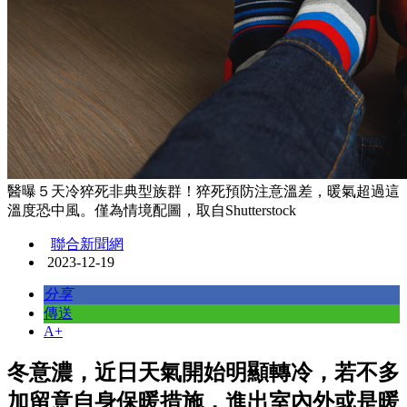
醫曝５天冷猝死非典型族群！猝死預防注意溫差，暖氣超過這
溫度恐中風。僅為情境配圖，取自Shutterstock
聯合新聞網
2023-12-19
分享
傳送
A+
冬意濃，近日天氣開始明顯轉冷，若不多
加留意自身保暖措施，進出室內外或是暖