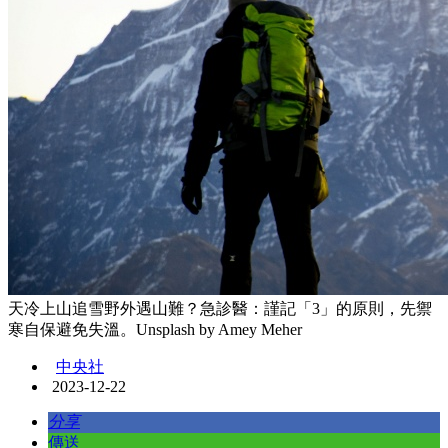
天冷上山追雪野外遇山難？急診醫：謹記「3」的原則，先禦
寒自保避免失溫。Unsplash by Amey Meher
中央社
2023-12-22
分享
傳送