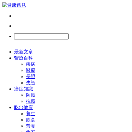
最新文章
醫療百科
疾病
醫療
長照
失智
癌症知識
防癌
抗癌
吃出健康
養生
飲食
營養