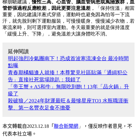
柳朋馳建議，
慢性三高、心血管、腦血管病患或風險族群，血
管舒張過程反應較差，因此更要注意溫差
，「保持恆溫」相當
重要，因此建議洋蔥式穿搭，運動時也避免因為怕等一下流
汗，就先脫到剩下運動服裝，可慢慢暖身、慢慢減少衣物，若
寒流來時，則可選擇室內運動。冬天最重要的就是保持溫度
「緩慢上升、下降」，避免溫差大讓身體吃不消。
延伸閱讀
明起強烈冷氣團南下！恐成首波寒流凍全台 最冷時間
點曝
青春期橘貓逢人就揍！本尊驚見社區貼滿「通緝犯公
告」直接社死當場跪趴：我錯了
「帝王蟹＋A5和牛」無限吃到飽！13年「品火鍋」升
級了
殺破狼／2024年財運最旺＆最慘星座TO3 水瓶職涯衝
擊、第一名豐衣足食不擔憂
本文轉載自
2023.12.18
「
聯合新聞網
」
，僅反映作者意見，不
代表本社立場。