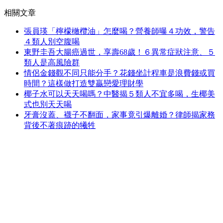
相關文章
張員瑛「檸檬橄欖油」怎麼喝？營養師曝４功效，警告
４類人別空腹喝
東野圭吾大腸癌過世，享壽68歲！６異常症狀注意、５
類人是高風險群
情侶金錢觀不同只能分手？花錢坐計程車是浪費錢或買
時間？這樣做打造雙贏戀愛理財學
椰子水可以天天喝嗎？中醫揭５類人不宜多喝，生椰美
式也別天天喝
牙膏沒蓋、襪子不翻面，家事竟引爆離婚？律師揭家務
背後不著痕跡的犧牲