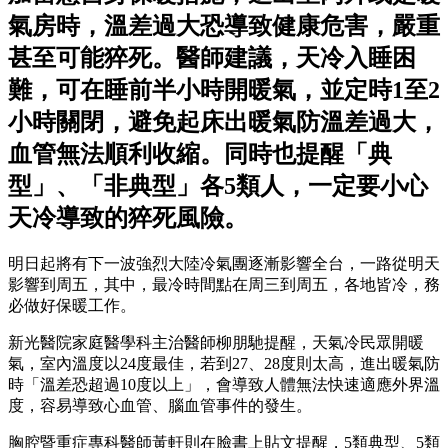
氣房時，溫差過大恐導致健康危害，嚴重
甚至可能猝死。醫師建議，天冷入睡困
難，可在睡前半小時開暖氣，並定時1至2
小時關閉，避免起床出暖氣防溫差過大，
血管無法順利收縮。同時也提醒「典
型」、「非典型」各5類人，一定要小心
天冷導致的猝死風險。
明日起將有下一波強烈大陸冷氣團逐漸影響全台，一路從明天
影響到周五，其中，最冷時間點在周三到周五，各地皆冷，務
必做好保暖工作。
新光醫院家庭醫學科主治醫師柳朋馳提醒，天氣冷民眾開暖
氣，室內溫度以24度最佳，若到27、28度則太高，進出暖氣防
時「溫差恐超過10度以上」，會導致人體無法快速適應外界溫
度，容易導致心血管、腦血管事件的發生。
胸腔暨重症專科醫師黃軒則在臉書上貼文提醒，5類典型、5類