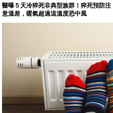
醫曝５天冷猝死非典型族群！猝死預防注
意溫差，暖氣超過這溫度恐中風