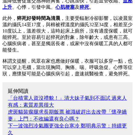
溫降低會促進交感神經興奮，心跳加快，引起血管收縮、
血壓
上升
、心悸，引發中風、
心肌梗塞
及
猝死
。
此外，
猝死好發時間為清晨
，主要受輻射冷卻影響，以凌晨室
溫約攝氏14至17度，與棉被裡溫度約攝氏32至34度，相差至少
10度以上，溫差很大，這時起床上廁所，沒有適度保暖，就可
能猝死。至於容易引起猝死的對象，除年齡大，或患有三高、
心腦疾病者，甚至是獨居長者，或家中沒有保暖工具的人都可
能發生。
林謂文提醒，民眾在家也應做好保暖，衣服可以多穿一點，也
可以穿上毛襪，當出現胸悶、胸痛、喘、呼吸急促、心悸等症
狀，應懷疑可能是心腦疾病引起，盡速就醫檢查，避免猝死。
延伸閱讀
「台積電人資沒禮貌！」清大妹子氣到不面試 過來人
有感：素質差異很大
虎斑貓裝瘸腿求長期飯票 被識破趕出去改帶「懷孕嬌
妻」上門：不收編還有良心嗎？
下一波強烈冷氣團更強全台寒冷 鄭明典示警：持續更
久