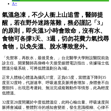
A+
氣溫急凍，不少人衝上山追雪，醫師提
醒，若在野外迷路落難，務必謹記「3」
的原則，即失溫3小時會致命，沒有水、
食物可各撐3天、3週，切勿花費力氣找尋
食物，以免失溫、脫水導致意外。
「先禦寒，再飲水，最後覓食。」台北醫學大學附設醫院前急
診主任、開業醫師高偉峰今天接受媒體電訪指出，依據瑞士低
體溫分級系統，可將低體溫劃分為3級。
正常人體核心體溫為攝氏37度、正負0.5度，當體溫下降到35
度至32度時，代謝速率、呼吸速度及脈搏會增加，身體會不自
覺顫抖，出現思考遲鈍、無法完成複雜動作等情形，此為輕度
低體溫。
32度至28度間屬於中度低體溫症，此時心輸出量、呼吸速度與
脈搏會減緩，整體對冷的感知會變差，發生意識模糊、心律不