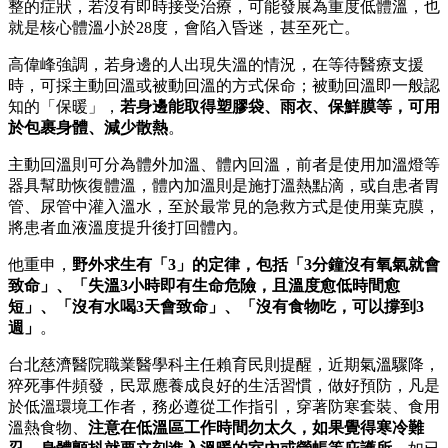
整的症狀，若沒有即時接受治療，可能發展為重度低體溫，也
就是核心體溫小於28度，會陷入昏迷，甚至死亡。
高偉峰強調，若身邊的人出現失溫的情況，在等待醫療支援
時，可採主動回溫或被動回溫的方式保命；被動回溫即一般認
知的「保暖」，
若身邊能取得塑膠袋、雨衣、保鮮膜等，可用
於包裹身體、減少散熱
。
主動回溫則可分為體外加溫、體內回溫，前者是使用加溫燈等
器具幫助恢復體溫，體內加溫則是施打溫熱點滴，或自患者胃
管、尿管中灌入溫水，至於最常見的急救方式是使用葉克膜，
將患者血液溫度提升後打回體內。
他重申，
野外求生有「3」的定律，包括「3分鐘沒有氧氣就會
致命」、「失溫3小時即有生命危險，且溫度愈低時間愈
短」、「沒有水喝3天會致命」、「沒有食物吃，可以撐到3
週」
。
台北慈濟醫院職業醫學科主任賴育民則提醒，近期氣溫驟降，
猝死事件頻發，民眾應養成良好的生活習慣，做好預防，凡是
於低溫環境工作者，務必遵從工作指引，穿著防寒套裝、食用
溫熱食物、
注意在低溫區工作時間勿太久，如果覺得寒冷難