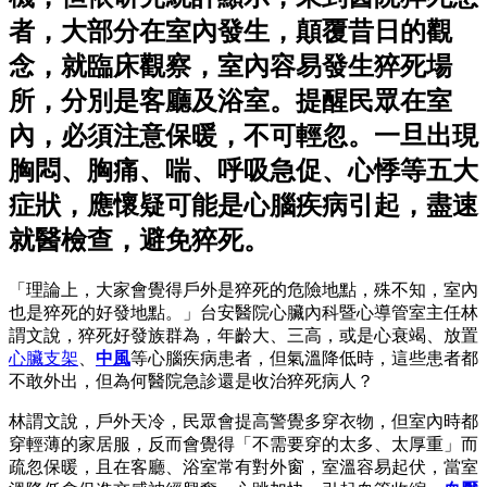
者，大部分在室內發生，顛覆昔日的觀
念，就臨床觀察，室內容易發生猝死場
所，分別是客廳及浴室。提醒民眾在室
內，必須注意保暖，不可輕忽。一旦出現
胸悶、胸痛、喘、呼吸急促、心悸等五大
症狀，應懷疑可能是心腦疾病引起，盡速
就醫檢查，避免猝死。
「理論上，大家會覺得戶外是猝死的危險地點，殊不知，室內
也是猝死的好發地點。」台安醫院心臟內科暨心導管室主任林
謂文說，猝死好發族群為，年齡大、三高，或是心衰竭、放置
心臟支架
、
中風
等心腦疾病患者，但氣溫降低時，這些患者都
不敢外出，但為何醫院急診還是收治猝死病人？
林謂文說，戶外天冷，民眾會提高警覺多穿衣物，但室內時都
穿輕薄的家居服，反而會覺得「不需要穿的太多、太厚重」而
疏忽保暖，且在客廳、浴室常有對外窗，室溫容易起伏，當室