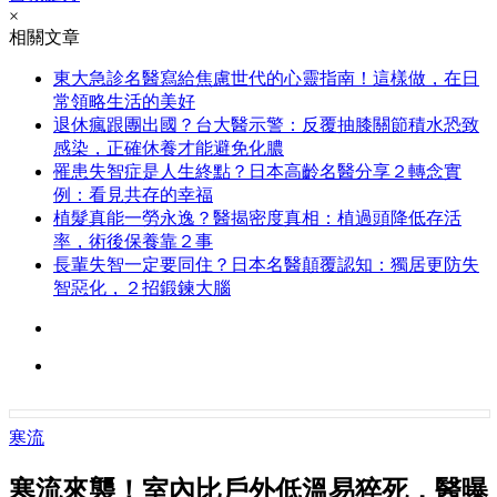
×
相關文章
東大急診名醫寫給焦慮世代的心靈指南！這樣做，在日
常領略生活的美好
退休瘋跟團出國？台大醫示警：反覆抽膝關節積水恐致
感染，正確休養才能避免化膿
罹患失智症是人生終點？日本高齡名醫分享２轉念實
例：看見共存的幸福
植髮真能一勞永逸？醫揭密度真相：植過頭降低存活
率，術後保養靠２事
長輩失智一定要同住？日本名醫顛覆認知：獨居更防失
智惡化，２招鍛鍊大腦
寒流
寒流來襲！室內比戶外低溫易猝死，醫曝