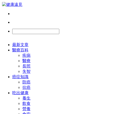
最新文章
醫療百科
疾病
醫療
長照
失智
癌症知識
防癌
抗癌
吃出健康
養生
飲食
營養