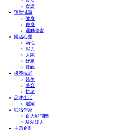
食安
食譜
運動減重
健身
瘦身
運動傷害
樂活心靈
兩性
壓力
人際
紓壓
睡眠
保養抗老
醫美
美容
抗老
品味生活
居家
駐站作家
百大顧問團
駐站達人
主題企劃