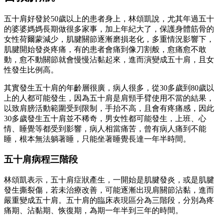
五十肩好發於50歲以上的患者身上，林頌凱說，尤其年過五十
的婆婆媽媽長期做很多家事，加上年紀大了，保護身體筋骨的
女性荷爾蒙減少，肌腱關節逐漸磨損老化，多重情況影響下，
肌腱開始發炎疼痛，有的患者會痛到像刀割般，愈痛愈不敢
動，愈不動關節就會慢慢沾黏起來，進而演變成五十肩，且女
性發生比例高。
其實發生五十肩的年齡層很廣，病人很多，從30多歲到80歲以
上的人都可能發生，因為五十肩是肩頸手臂使用不當的結果，
以致肩膀活動範圍受到限制，手抬不高，且會有疼痛感，因此
30多歲發生五十肩並不稀奇，男女性都可能發生，上班、心
情、睡覺等都受到影響，病人相當痛苦，曾有病人痛到不能
睡，根本無法躺著睡，只能坐著睡覺長達一年半時間。
五十肩病程三階段
林頌凱表示，五十肩症狀產生，一開始是肌腱發炎，或是肌腱
發生撕裂傷，若未治療改善，可能逐漸出現肩關節沾黏，進而
嚴重變成五十肩。五十肩的臨床表現區分為三階段，分別為疼
痛期、沾黏期、恢復期，為期一年半到三年的時間。