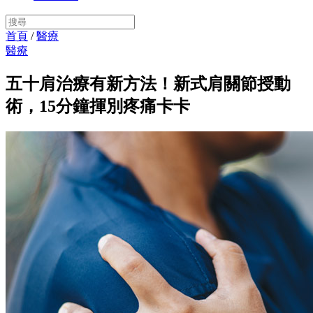
首頁
/
醫療
醫療
五十肩治療有新方法！新式肩關節授動
術，15分鐘揮別疼痛卡卡