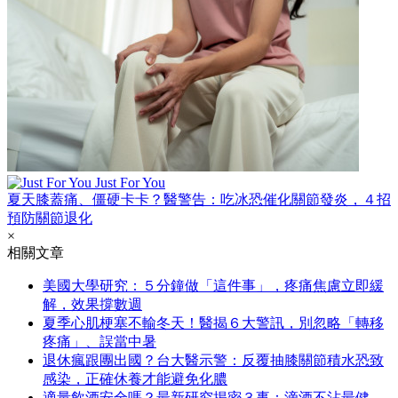
Just For You
夏天膝蓋痛、僵硬卡卡？醫警告：吃冰恐催化關節發炎，４招
預防關節退化
×
相關文章
美國大學研究：５分鐘做「這件事」，疼痛焦慮立即緩
解，效果撐數週
夏季心肌梗塞不輸冬天！醫揭６大警訊，別忽略「轉移
疼痛」、誤當中暑
退休瘋跟團出國？台大醫示警：反覆抽膝關節積水恐致
感染，正確休養才能避免化膿
適量飲酒安全嗎？最新研究揭密３事：滴酒不沾最健