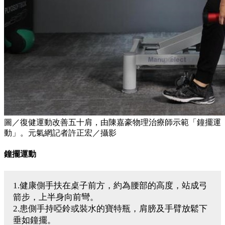
圖／復健運動改善五十肩，由陳嘉豪物理治療師示範「鐘擺運
動」。元氣網記者許正宏／攝影
鐘擺運動
1.健康側手扶在桌子前方，約為腰部的高度，站成弓
箭步，上半身向前彎。
2.患側手持啞鈴或裝水的寶特瓶，肩膀及手臂放鬆下
垂如鐘擺。