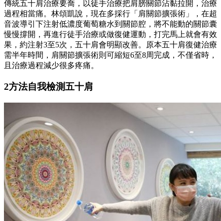
傳統五十肩治療要喬，以徒手治療把肩膀關節沾黏拉開，治療
過程相當痛。林頌凱說，現在多採行「肩關節擴張術」，在超
音波導引下注射低濃度葡萄糖水到關節腔，將不能動的關節囊
慢慢撐開，再進行徒手治療或做復健運動，打完馬上就會有效
果，約注射3至5次，五十肩會明顯改善。原本五十肩復健治療
需半年時間，肩關節擴張術則可縮短6至8周完成，不僅省時，
且治療過程減少很多疼痛。
2方法自我檢測五十肩