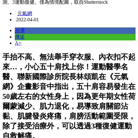
測、3運動復健。僅為情境配圖，取自Shutterstock
元氣網
2022-04-01
分享
傳送
A+
手抬不高、無法舉手穿衣服、內衣扣不起
來…，小心五十肩找上你！運動醫學名
醫、聯新國際診所院長林頌凱在《元氣
網》企畫影音中指出，五十肩容易發生在
50歲左右的女性身上，因為更年期女性荷
爾蒙減少、肌力退化，易導致肩關節沾
黏、肌腱發炎疼痛，肩膀活動範圍受限，
除了接受治療外，可以透過3種復健運動
自救解痛。