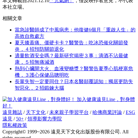
本文轉載自2021.12.10
「元氣網」
，僅反映作者意見，不代表
本社立場。
相關文章
當急診醫師成了中風病患：他復健6個月「重啟人生」的
高效自救處方
夏天膝蓋痛、僵硬卡卡？醫警告：吃冰恐催化關節發
炎，４招預防關節退化
適量飲酒安全嗎？最新研究揭密３事：滴酒不沾最健
康，５招無痛減酒
熱到心臟開大火、血液變糖漿？醫警告夏季心肌梗塞危
機，３護心保健品聰明吃
長輩失智一定要同住？日本名醫顛覆認知：獨居更防失
智惡化，２招鍛鍊大腦
加入健康遠見Line，對身體
好！
遠見雜誌
/
天下文化
/
未來親子學習平台
/
哈佛商業評論
/
ESG
遠見
/
50+
/
領導影響力學院
隱私權政策
Copyright© 1999~2026 遠見天下文化出版股份有限公司. All
rights reserved.