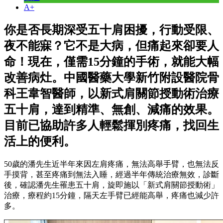
A+
你是否長期深受五十肩困擾，行動受限、
夜不能寐？它不是大病，但痛起來卻要人
命！現在，僅需15分鐘的手術，就能大幅
改善病灶。中國醫藥大學新竹附設醫院骨
科王韋智醫師，以新式肩關節授動術治療
五十肩，達到精準、無創、減痛的效果。
目前已協助許多人輕鬆揮別疼痛，找回生
活上的便利。
50歲的潘先生近半年來因左肩疼痛，無法高舉手臂，也無法反
手摸背，甚至疼痛到無法入睡，經過半年傳統治療無效，診斷
後，確認潘先生罹患五十肩，旋即施以「新式肩關節授動術」
治療，療程約15分鐘，隔天左手臂已經能高舉，疼痛也減少許
多。