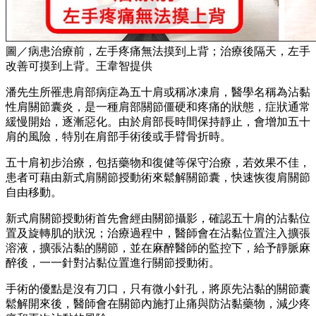
圖／病患治療前，左手疼痛無法摸到上背；治療後隔天，左手
改善可摸到上背。王韋智提供
潘先生所罹患肩部病症為五十肩或稱冰凍肩，醫學名稱為沾黏
性肩關節囊炎，是一種肩部關節僵硬和疼痛的狀態，症狀通常
緩慢開始，逐漸惡化。由於肩部長時間保持靜止，會增加五十
肩的風險，特別在肩部手術後或手臂骨折時。
五十肩初步治療，包括藥物和復健等保守治療，若效果不佳，
患者可藉由新式肩關節授動術來鬆解關節囊，快速恢復肩關節
自由移動。
新式肩關節授動術首先會經由關節攝影，確認五十肩的沾黏位
置及旋轉肌的狀況；治療過程中，醫師會在沾黏位置注入擴張
溶液，擴張沾黏的關節，並在麻醉醫師的監控下，給予靜脈麻
醉後，一一針對沾黏位置進行關節授動術。
手術的優點是沒有刀口，只有微小針孔，將原先沾黏的關節囊
鬆解開來後，醫師會在關節內施打止痛與防沾黏藥物，減少疼