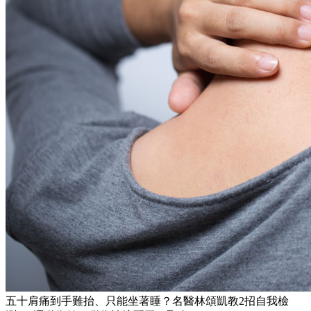
五十肩痛到手難抬、只能坐著睡？名醫林頌凱教2招自我檢