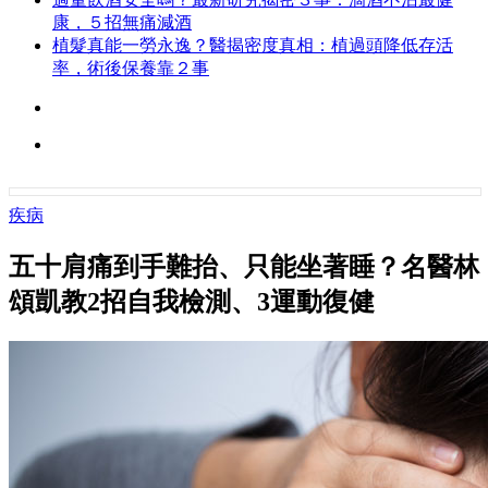
康，５招無痛減酒
植髮真能一勞永逸？醫揭密度真相：植過頭降低存活
率，術後保養靠２事
疾病
五十肩痛到手難抬、只能坐著睡？名醫林
頌凱教2招自我檢測、3運動復健