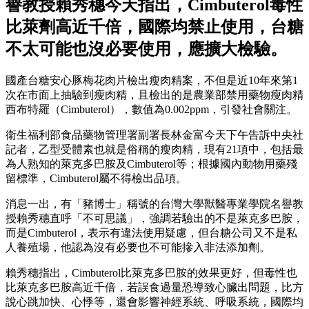
譽教授賴秀穗今天指出，Cimbuterol毒性
比萊劑高近千倍，國際均禁止使用，台糖
不太可能也沒必要使用，應擴大檢驗。
國產台糖安心豚梅花肉片檢出瘦肉精案，不但是近10年來第1
次在市面上抽驗到瘦肉精，且檢出的是農業部禁用藥物瘦肉精
西布特羅（Cimbuterol），數值為0.002ppm，引發社會關注。
衛生福利部食品藥物管理署副署長林金富今天下午告訴中央社
記者，乙型受體素也就是俗稱的瘦肉精，現有21項中，包括最
為人熟知的萊克多巴胺及Cimbuterol等；根據國內動物用藥殘
留標準，Cimbuterol屬不得檢出品項。
消息一出，有「豬博士」稱號的台灣大學獸醫專業學院名譽教
授賴秀穗直呼「不可思議」，強調若驗出的不是萊克多巴胺，
而是Cimbuterol，表示有違法使用疑慮，但台糖公司又不是私
人養殖場，他認為沒有必要也不可能摻入非法添加劑。
賴秀穗指出，Cimbuterol比萊克多巴胺的效果更好，但毒性也
比萊克多巴胺高近千倍，若誤食過量恐導致心臟出問題，比方
說心跳加快、心悸等，還會影響神經系統、呼吸系統，國際均