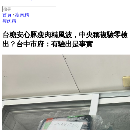
首頁
/
瘦肉精
瘦肉精
台糖安心豚瘦肉精風波，中央稱複驗零檢
出？台中市府：有驗出是事實