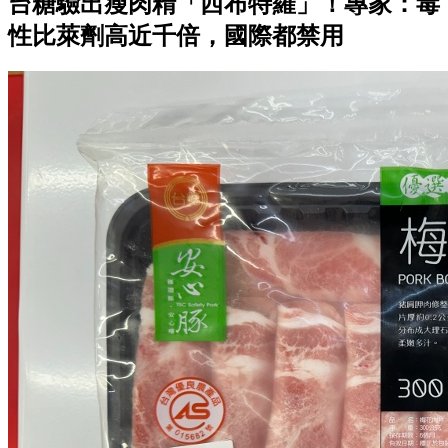
台糖驗出瘦肉精「西布特羅」！專家：毒
性比萊劑高近千倍，國際都禁用