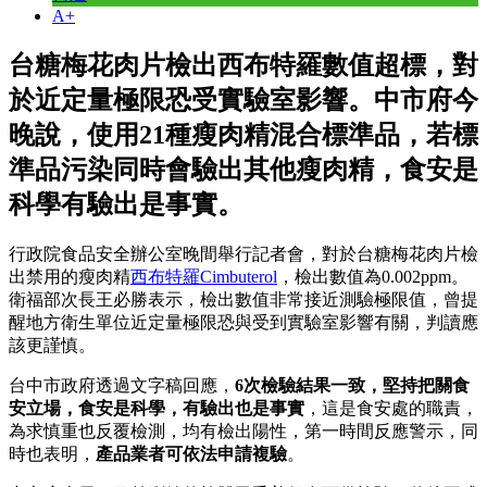
A+
台糖梅花肉片檢出西布特羅數值超標，對
於近定量極限恐受實驗室影響。中市府今
晚說，使用21種瘦肉精混合標準品，若標
準品污染同時會驗出其他瘦肉精，食安是
科學有驗出是事實。
行政院食品安全辦公室晚間舉行記者會，對於台糖梅花肉片檢
出禁用的瘦肉精
西布特羅Cimbuterol
，檢出數值為0.002ppm。
衛福部次長王必勝表示，檢出數值非常接近測驗極限值，曾提
醒地方衛生單位近定量極限恐與受到實驗室影響有關，判讀應
該更謹慎。
台中市政府透過文字稿回應，
6次檢驗結果一致，堅持把關食
安立場，食安是科學，有驗出也是事實
，這是食安處的職責，
為求慎重也反覆檢測，均有檢出陽性，第一時間反應警示，同
時也表明，
產品業者可依法申請複驗
。