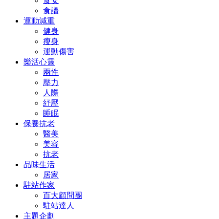
食安
食譜
運動減重
健身
瘦身
運動傷害
樂活心靈
兩性
壓力
人際
紓壓
睡眠
保養抗老
醫美
美容
抗老
品味生活
居家
駐站作家
百大顧問團
駐站達人
主題企劃