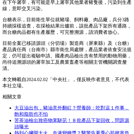
在下午屠宰，有可能是早上屠宰其他業者豬隻後，污染到生產
線，意即交叉污染。
台糖表示，目前衛生單位就豬場、飼料廠、肉品廠，兵分3路
持續採樣追查，在採檢結果出爐前，該批產品下架所有通路，
而台糖肉品都有生產履歷，可完整溯源，請消費者放心。
目前全案已移請源頭（分切場）製造商（屏東縣）及（台糖）
產品責任商（台南市）縣市衛生局處辦，產品業者依食安法規
定，仍可提出複驗申請。國產肉品檢出含有禁用的動物用藥，
尚待追溯源頭的屠宰加工及農業畜產等相關主管機關調查釐
清。
本文轉載自2024.02.02「中央社」，僅反映作者意見，不代表
本社立場。
相關文章
大豆油出包，豬油意外翻紅？營養師：吃對這１件事，
飽和脂肪也不怕
苦茶油檢出致癌物苯駢芘！８批產品下架回收，問題源
頭曝光
熱到心臟開大火、血液變糖漿？醫警告夏季心肌梗塞危