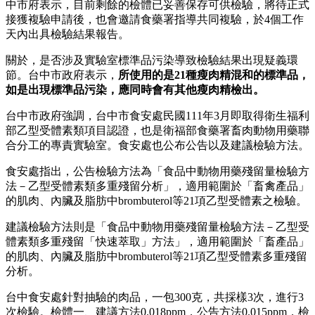
中市府表示，目前剩餘的檢體已妥善保存可供檢驗，將待正式
接獲複驗申請後，也會邀請食藥署指導共同複驗，於4個工作
天內出具檢驗結果報告。
關於，是否涉及實驗室標準品污染導致檢驗結果出現疑義環
節。台中市政府表示，
所使用的是21種瘦肉精混和的標準品，
如是出現標準品污染，應同時會有其他瘦肉精檢出。
台中市政府強調，台中市食安處民國111年3月即取得衛生福利
部乙型受體素類項目認證，也是衛福部食藥署畜肉動物用藥聯
合分工的專責實驗室。食安處也公布公告以及建議檢驗方法。
食安處指出，公告檢驗方法為「食品中動物用藥殘留量檢驗方
法－乙型受體素類多重殘留分析」，適用範圍於「畜禽產品」
的肌肉、內臟及脂肪中brombuterol等21項乙型受體素之檢驗。
建議檢驗方法則是「食品中動物用藥殘留量檢驗方法－乙型受
體素類多重殘留「快速萃取」方法」，適用範圍於「畜產品」
的肌肉、內臟及脂肪中brombuterol等21項乙型受體素多重殘留
分析。
台中食安處針對抽驗的肉品，一包300克，共採樣3次，進行3
次檢驗。檢體一、建議方法0.018ppm，公告方法0.015ppm，檢