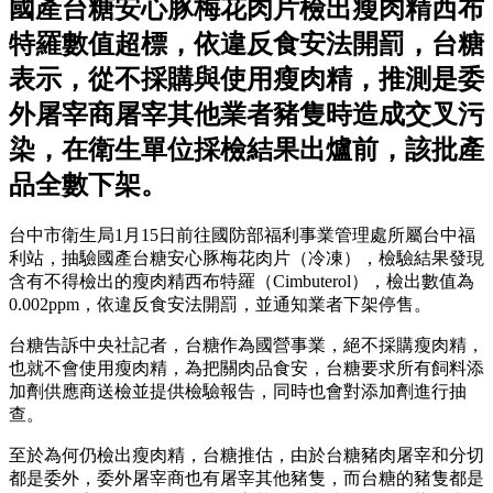
國產台糖安心豚梅花肉片檢出瘦肉精西布
特羅數值超標，依違反食安法開罰，台糖
表示，從不採購與使用瘦肉精，推測是委
外屠宰商屠宰其他業者豬隻時造成交叉污
染，在衛生單位採檢結果出爐前，該批產
品全數下架。
台中市衛生局1月15日前往國防部福利事業管理處所屬台中福
利站，抽驗國產台糖安心豚梅花肉片（冷凍），檢驗結果發現
含有不得檢出的瘦肉精西布特羅（Cimbuterol），檢出數值為
0.002ppm，依違反食安法開罰，並通知業者下架停售。
台糖告訴中央社記者，台糖作為國營事業，絕不採購瘦肉精，
也就不會使用瘦肉精，為把關肉品食安，台糖要求所有飼料添
加劑供應商送檢並提供檢驗報告，同時也會對添加劑進行抽
查。
至於為何仍檢出瘦肉精，台糖推估，由於台糖豬肉屠宰和分切
都是委外，委外屠宰商也有屠宰其他豬隻，而台糖的豬隻都是