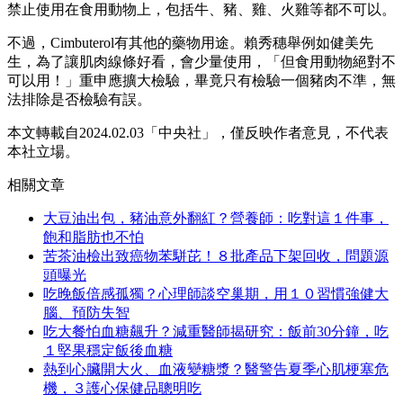
禁止使用在食用動物上，包括牛、豬、雞、火雞等都不可以。
不過，Cimbuterol有其他的藥物用途。賴秀穗舉例如健美先
生，為了讓肌肉線條好看，會少量使用，「但食用動物絕對不
可以用！」重申應擴大檢驗，畢竟只有檢驗一個豬肉不準，無
法排除是否檢驗有誤。
本文轉載自2024.02.03「中央社」，僅反映作者意見，不代表
本社立場。
相關文章
大豆油出包，豬油意外翻紅？營養師：吃對這１件事，
飽和脂肪也不怕
苦茶油檢出致癌物苯駢芘！８批產品下架回收，問題源
頭曝光
吃晚飯倍感孤獨？心理師談空巢期，用１０習慣強健大
腦、預防失智
吃大餐怕血糖飆升？減重醫師揭研究：飯前30分鐘，吃
１堅果穩定飯後血糖
熱到心臟開大火、血液變糖漿？醫警告夏季心肌梗塞危
機，３護心保健品聰明吃