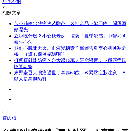
肪也不怕
×
相關文章
苦茶油檢出致癌物苯駢芘！８批產品下架回收，問題源
頭曝光
立秋吃什麼？小心秋老虎！慎防「夏季流感」中醫揭４
養生心法
熱到心臟開大火、血液變糖漿？醫警告夏季心肌梗塞危
機，３護心保健品聰明吃
打瘦瘦針能防癌？台大醫16萬人研究證實：13種癌症風
險降41%
東野圭吾大腸癌過世，享壽68歲！６異常症狀注意、５
類人是高風險群
瘦肉精