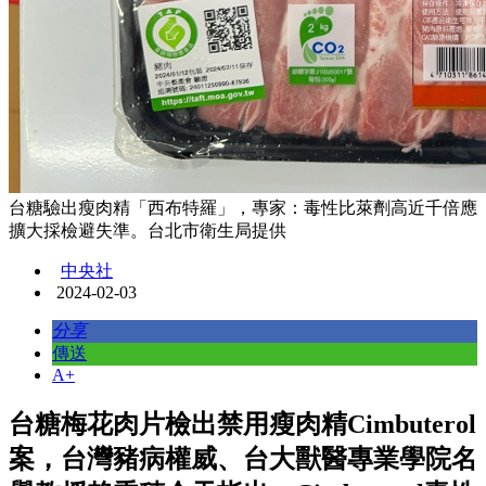
台糖驗出瘦肉精「西布特羅」，專家：毒性比萊劑高近千倍應
擴大採檢避失準。台北市衛生局提供
中央社
2024-02-03
分享
傳送
A+
台糖梅花肉片檢出禁用瘦肉精Cimbuterol
案，台灣豬病權威、台大獸醫專業學院名