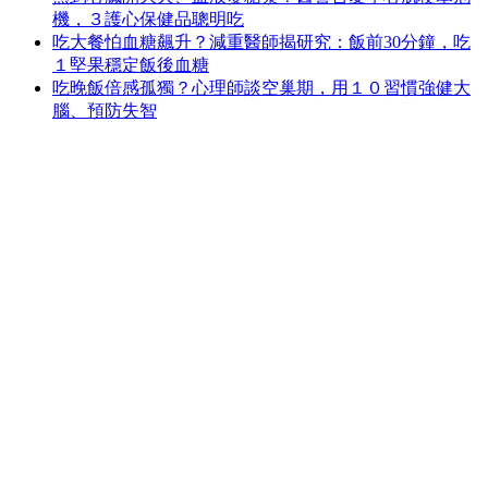
機，３護心保健品聰明吃
吃大餐怕血糖飆升？減重醫師揭研究：飯前30分鐘，吃
１堅果穩定飯後血糖
吃晚飯倍感孤獨？心理師談空巢期，用１０習慣強健大
腦、預防失智