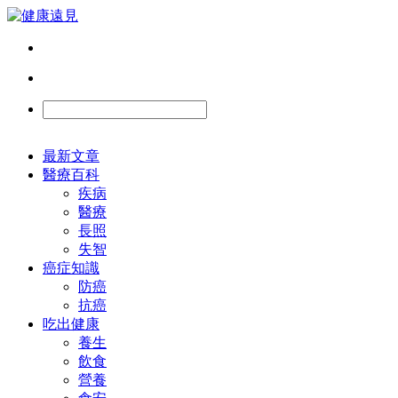
最新文章
醫療百科
疾病
醫療
長照
失智
癌症知識
防癌
抗癌
吃出健康
養生
飲食
營養