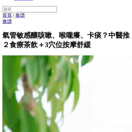
首頁
/
食譜
食譜
氣管敏感釀咳嗽、喉嚨癢、卡痰？中醫推
２食療茶飲＋3穴位按摩舒緩