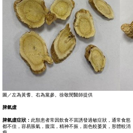
圖／左為黃耆、右為黨參。徐敬閔醫師提供
脾氣虛
脾氣虛症狀：
此類患者常因飲食不當誘發過敏症狀，通常食慾
都不佳，容易脹氣，腹瀉，精神不振，面色較萎黃，形體較消
瘦。