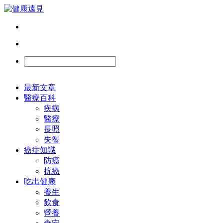
最新文章
醫療百科
疾病
醫療
長照
失智
癌症知識
防癌
抗癌
吃出健康
養生
飲食
營養