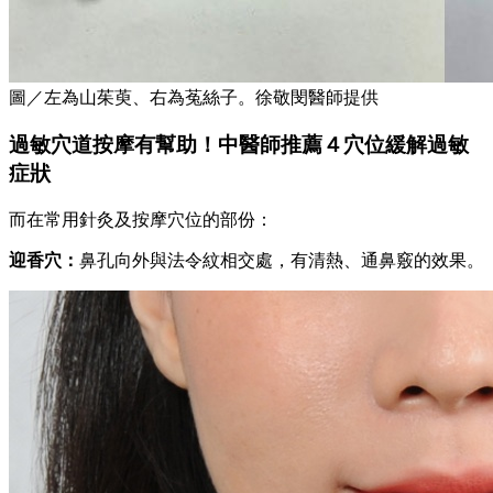
圖／左為山茱萸、右為菟絲子。徐敬閔醫師提供
過敏穴道按摩有幫助！中醫師推薦４穴位緩解過敏
症狀
而在常用針灸及按摩穴位的部份：
迎香穴：
鼻孔向外與法令紋相交處，有清熱、通鼻竅的效果。