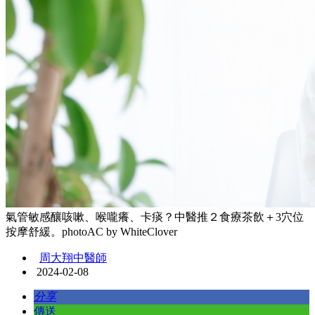
氣管敏感釀咳嗽、喉嚨癢、卡痰？中醫推２食療茶飲＋3穴位
按摩舒緩。photoAC by WhiteClover
周大翔中醫師
2024-02-08
分享
傳送