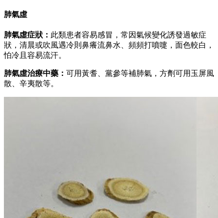
肺氣虛
肺氣虛症狀：
此類患者容易感冒，常因氣候變化誘發過敏症
狀，清晨或吹風遇冷則鼻癢流鼻水、頻頻打噴嚏，面色較白，
怕冷且容易流汗。
肺氣虛治療中藥：
可用黃耆、黨參等補肺氣，方劑可用玉屏風
散、辛夷散等。