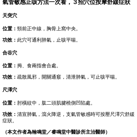
氣管敏感止咳方法一次看，３招穴位按摩舒緩症狀
天突穴
位置：
頸前正中線，胸骨上窩中央。
功效：
此穴可通利肺氣，止咳平喘。
合谷穴
位置：
拇、食兩指會合處。
功效：
疏散風邪，開關通竅，清泄肺氣，可止咳平喘。
尺澤穴
位置：
肘橫紋中，肱二頭肌腱橈側凹陷處。
功效：
清宣肺氣，瀉火降逆，支氣管敏感時可按壓尺澤穴舒緩
症狀。
（本文作者為翰鳴堂／睿鳴堂中醫診所主治醫師）