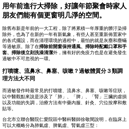
用年前進行大掃除，好讓年節聚會時家人
朋友們能有個更窗明几淨的空間。
除舊布新是年前的一大工程，除了將累積一年厚重的髒汙染掃
除外，也為了在新的一年有新氣象，有些人甚至重新佈置家中
的各式擺設，而在清理環境的過程中，最怕的就是灰塵和塵蟎
等過敏原。除了在
掃除前開窗保持通風、掃除時配戴口罩和手
套、掃除後立刻洗澡清潔
外，擁有好的免疫力也是在避免發生
過敏中不可忽視的一環。
打噴嚏、流鼻水、鼻塞、咳嗽？過敏體質分３類調
理方法大不同
而過敏發作時最常見的打噴嚏、流鼻水、鼻塞、咳嗽等症狀，
以中醫觀點來說是涉及了「肺」、「脾」、「腎」三臟的虛損
以及功能的失調，治療方法有中藥內服、針灸、穴位按摩和敷
貼等。
台北市立聯合醫院仁愛院區中醫科醫師徐敬閔說明，在臨床上
可以大概略分為肺氣虛、脾氣虛、腎氣虛三型：