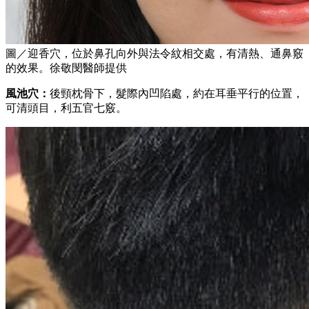
圖／迎香穴，位於鼻孔向外與法令紋相交處，有清熱、通鼻竅
的效果。徐敬閔醫師提供
風池穴：
後頸枕骨下，髮際內凹陷處，約在耳垂平行的位置，
可清頭目，利五官七竅。