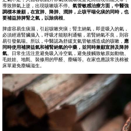
導致肺氣上逆，出現咳嗽咳不停。
氣管敏感
治療方面，中醫強
調標本兼顧，在宣肺、降肺、潤肺，止咳平喘化痰的同時，也
要補益肺脾腎之氣，以除病根
。
脾虛容易生痰濕，引起咳嗽夾痰；腎主納氣，即是吸入的氣，
必須經過腎臟攝入，呼吸才能順利通暢，若腎納氣不良，則容
易引發氣喘。所以，中醫認為舒緩支氣管敏感造成的咳嗽，
應
同時使用補脾益氣和補腎納氣的中藥，並同時兼顧宣肺及降肺
氣
。日常生活注意避免吸入冷空氣，避免接觸致敏原如動物、
毛娃娃、地氈、裝修用的甲醛、塵蟎等。在家也應該常洗棉被
床單避免塵蟎滋生。