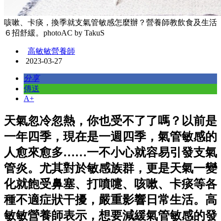
咳嗽、卡痰，換季就支氣管敏感怎麼辦？營養師教飲食及生活
６招舒緩。photoAC by TakuS
高敏敏營養師
2023-03-27
分享
傳送
A+
天氣忽冷忽熱，你也受不了了嗎？以前是
一年四季，現在是一週四季，氣管敏感的
人愈來愈多……一不小心就容易引發支氣
管炎。尤其對於敏感族群，更是天氣一變
化就飽受鼻塞、打噴嚏、咳嗽、卡痰等各
種不適症狀干擾，嚴重影響日常生活。高
敏敏營養師表示，想要減緩氣管敏感的發