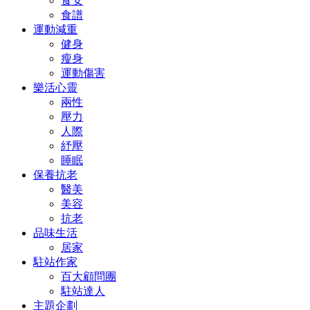
食安
食譜
運動減重
健身
瘦身
運動傷害
樂活心靈
兩性
壓力
人際
紓壓
睡眠
保養抗老
醫美
美容
抗老
品味生活
居家
駐站作家
百大顧問團
駐站達人
主題企劃