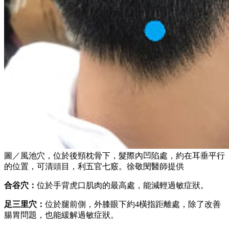
圖／風池穴，位於後頸枕骨下，髮際內凹陷處，約在耳垂平行
的位置，可清頭目，利五官七竅。徐敬閔醫師提供
合谷穴：
位於手背虎口肌肉的最高處，能減輕過敏症狀。
足三里穴：
位於腿前側，外膝眼下約4橫指距離處，除了改善
腸胃問題，也能緩解過敏症狀。