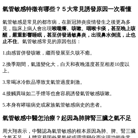
氣管敏感特徵有哪些？５大常見誘發原因一次看懂
氣管敏感是常見的都市病，在新冠肺炎疫情發生之後更為多
見，臨床上病人會出現
喉嚨癢、咳嗽、咽喉卡痰，甚至晚上咳
醒，嚴重影響睡眠，甚至併發過敏鼻炎，出現鼻水倒流，止也
止不住
。氣管敏感常見的原因包括：
1.由感冒併發咳嗽，繼而發展至久咳不癒。
2.換季期間，氣溫變化大，白天和夜晚溫度甚至相差10度以
上。
3.常喝冰冷飲品導致支氣管過度刺激。
4.接觸異味如二手煙等也會容易誘發氣管敏感咳嗽。
5.本身有哮喘病史或家族氣管敏感病史的患者。
氣管敏感中醫怎治療？起因為肺脾腎三臟之氣不足
周大翔表示，中醫認為氣管敏感的根本原因為肺、脾、腎三臟
之氣不足，人體容易因外界氣候或環境變化而出現功能失常，