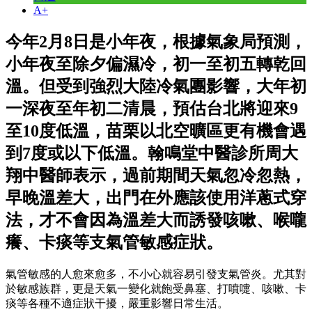
A+
今年2月8日是小年夜，根據氣象局預測，
小年夜至除夕偏濕冷，初一至初五轉乾回
溫。但受到強烈大陸冷氣團影響，大年初
一深夜至年初二清晨，預估台北將迎來9
至10度低溫，苗栗以北空曠區更有機會遇
到7度或以下低溫。翰鳴堂中醫診所周大
翔中醫師表示，過前期間天氣忽冷忽熱，
早晚溫差大，出門在外應該使用洋蔥式穿
法，才不會因為溫差大而誘發咳嗽、喉嚨
癢、卡痰等支氣管敏感症狀。
氣管敏感的人愈來愈多，不小心就容易引發支氣管炎。尤其對
於敏感族群，更是天氣一變化就飽受鼻塞、打噴嚏、咳嗽、卡
痰等各種不適症狀干擾，嚴重影響日常生活。