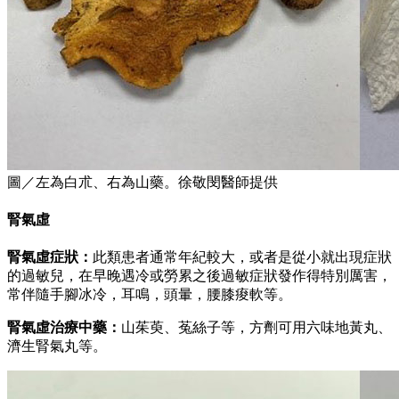
圖／左為白朮、右為山藥。徐敬閔醫師提供
腎氣虛
腎氣虛症狀：
此類患者通常年紀較大，或者是從小就出現症狀
的過敏兒，在早晚遇冷或勞累之後過敏症狀發作得特別厲害，
常伴隨手腳冰冷，耳鳴，頭暈，腰膝痠軟等。
腎氣虛治療中藥：
山茱萸、菟絲子等，方劑可用六味地黃丸、
濟生腎氣丸等。