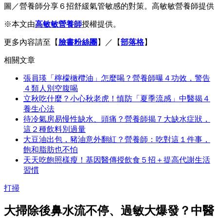
圖／營養師分享６招舒緩氣管敏感的對策。高敏敏營養師提供
※本文由
高敏敏營養師
授權提供。
更多內容請至【
臉書粉絲團
】／【
部落格
】
相關文章
張員瑛「檸檬橄欖油」怎麼喝？營養師曝４功效，警告
４類人別空腹喝
立秋吃什麼？小心秋老虎！慎防「夏季流感」中醫揭４
養生心法
待冷氣房易慢性缺水、頭痛？營養師揭７大缺水症狀，
這２種飲料別過量
大豆油出包，豬油意外翻紅？營養師：吃對這１件事，
飽和脂肪也不怕
天天吃飽照樣瘦！基因醫傳授飲食５招＋提高代謝生活
習慣
打掃
大掃除後鼻水流不停、過敏大爆發？中醫