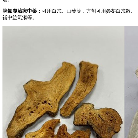
脾氣虛治療中藥：
可用白朮、山藥等，方劑可用參苓白朮散、
補中益氣湯等。