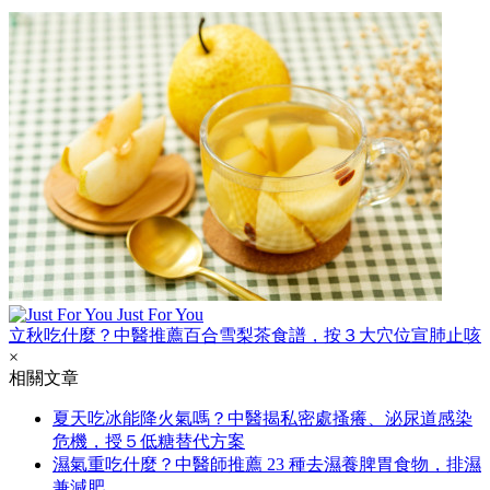
Just For You
立秋吃什麼？中醫推薦百合雪梨茶食譜，按３大穴位宣肺止咳
×
相關文章
夏天吃冰能降火氣嗎？中醫揭私密處搔癢、泌尿道感染
危機，授５低糖替代方案
濕氣重吃什麼？中醫師推薦 23 種去濕養脾胃食物，排濕
兼減肥