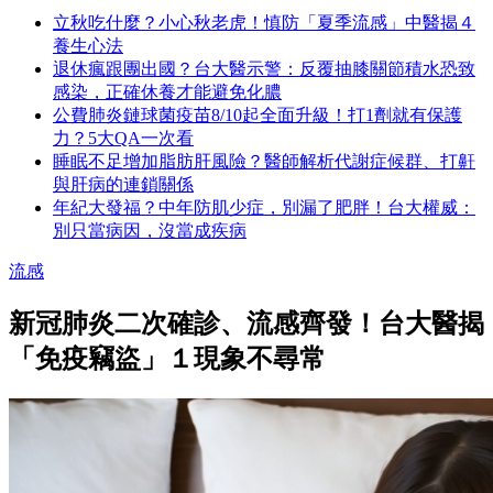
立秋吃什麼？小心秋老虎！慎防「夏季流感」中醫揭４
養生心法
退休瘋跟團出國？台大醫示警：反覆抽膝關節積水恐致
感染，正確休養才能避免化膿
公費肺炎鏈球菌疫苗8/10起全面升級！打1劑就有保護
力？5大QA一次看
睡眠不足增加脂肪肝風險？醫師解析代謝症候群、打鼾
與肝病的連鎖關係
年紀大發福？中年防肌少症，別漏了肥胖！台大權威：
別只當病因，沒當成疾病
流感
新冠肺炎二次確診、流感齊發！台大醫揭
「免疫竊盜」１現象不尋常