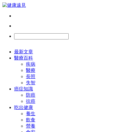
最新文章
醫療百科
疾病
醫療
長照
失智
癌症知識
防癌
抗癌
吃出健康
養生
飲食
營養