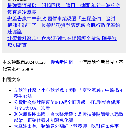
最強寒流稍歇！明起回暖「這日」轉雨 年前一波冷空
氣直逼冷氣團
郵差告贏中華郵政 國營事業恐遇「王耀慶們」追討
機師不罷工了！長榮航勞資爭議落幕 今晚行政院簽約
達協議
北榮骨科醫忘年會表演倒地 在場醫護全搶救 院長陳
威明證實
本文轉載自
2024.01.28
「
聯合新聞網
」
，僅反映作者意見，不
代表本社立場。
相關文章
立秋吃什麼？小心秋老虎！慎防「夏季流感」中醫揭４
養生心法
公費肺炎鏈球菌疫苗8/10起全面升級！打1劑就有保護
力？5大QA一次看
退休瘋跟團出國？台大醫示警：反覆抽膝關節積水恐致
感染，正確休養才能避免化膿
大豆油出包，豬油意外翻紅？營養師：吃對這１件事，