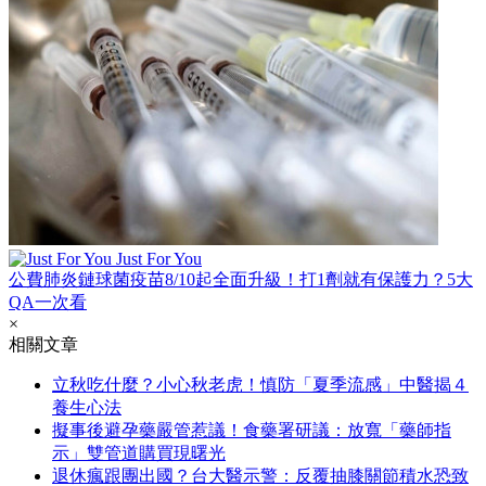
Just For You
公費肺炎鏈球菌疫苗8/10起全面升級！打1劑就有保護力？5大
QA一次看
×
相關文章
立秋吃什麼？小心秋老虎！慎防「夏季流感」中醫揭４
養生心法
擬事後避孕藥嚴管惹議！食藥署研議：放寬「藥師指
示」雙管道購買現曙光
退休瘋跟團出國？台大醫示警：反覆抽膝關節積水恐致