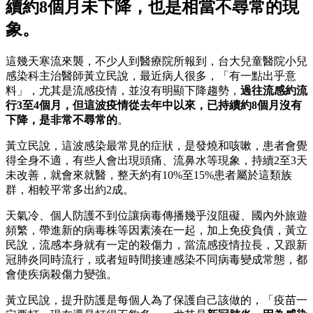
續約8個月未下降，也是相當不尋常的現
象。
這幾天寒流來襲，不少人到醫療院所報到，台大兒童醫院小兒
感染科主治醫師黃立民說，最近病人很多，「有一點出乎意
料」，尤其是流感疫情，並沒有明顯下降趨勢，
過往流感約流
行3至4個月，但這波疫情從去年中以來，已持續約8個月沒有
下降，是非常不尋常的
。
黃立民說，這波感染最常見的症狀，是發燒和咳嗽，患者會覺
得全身不適，有些人會出現頭痛、流鼻水等現象，持續2至3天
未改善，就會來就醫，整天約有10%至15%患者屬於這類族
群，相較平常多出約2成。
天氣冷、個人防護不到位讓病毒傳播幾乎沒阻礙、國內外旅遊
頻繁，帶進新的病毒株等因素湊在一起，加上免疫負債，黃立
民說，流感本身就有一定的殺傷力，當流感疫情拉長，又跟新
冠肺炎同時流行，或者短時間接連感染不同病毒變成常態，都
會使疾病殺傷力變強。
黃立民說，提升防護是每個人為了保護自己該做的，「疫苗一