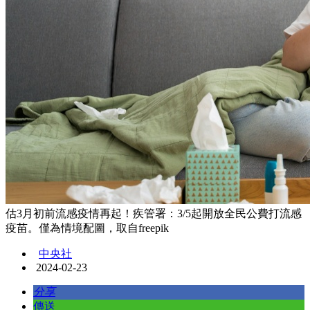
估3月初前流感疫情再起！疾管署：3/5起開放全民公費打流感
疫苗。僅為情境配圖，取自freepik
中央社
2024-02-23
分享
傳送