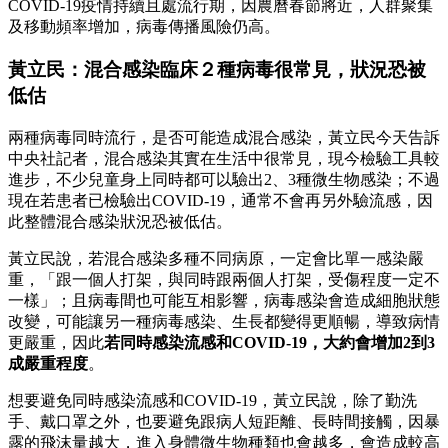
COVID-19疫情持續且處流行期，因農曆春節將近，人群聚集
及移動頻率增加，病毒傳播風險仍高。
黃立民：混合感染臨床２種病毒很常見，狀況恐被
低估
兩種病毒同時流行，是否可能造成混合感染，黃立民今天告訴
中央社記者，混合感染其實在生活中很常見，現今檢驗工具較
進步，不少兒童身上同時都可以驗出2、3種微生物感染；不過
現在若患者已檢驗出COVID-19，通常不會再另外驗流感，因
此整體混合感染狀況恐被低估。
黃立民說，若混合感染多種不同病原，一定會比單一感染嚴
重，「跟一個人打架，與同時跟兩個人打架，受傷程度一定不
一樣」；且病毒間也可能互相影響，病毒感染會造成細胞狀態
改變，可能讓另一種病毒感染、生長都變得更順暢，導致病情
更嚴重，因此
若同時感染流感和COVID-19，大約會增加2到3
成嚴重程度
。
想要避免同時感染流感和COVID-19，黃立民說，除了勤洗
手、戴口罩之外，也要避免跟病人短距離、長時間接觸，因暴
露的飛沫量越大，進入身體微生物種類也會越多，會造成較高