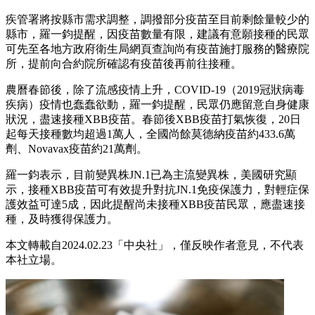
疾管署將按縣市需求調整，調撥部分疫苗至目前剩餘量較少的
縣市，羅一鈞提醒，因疫苗數量有限，建議有意願接種的民眾
可先至各地方政府衛生局網頁查詢尚有疫苗施打服務的醫療院
所，提前向合約院所確認有疫苗後再前往接種。
農曆春節後，除了流感疫情上升，COVID-19（2019冠狀病毒
疾病）疫情也蠢蠢欲動，羅一鈞提醒，民眾仍應留意自身健康
狀況，盡速接種XBB疫苗。春節後XBB疫苗打氣恢復，20日
起每天接種數均超過1萬人，全國尚餘莫德納疫苗約433.6萬
劑、Novavax疫苗約21萬劑。
羅一鈞表示，目前變異株JN.1已為主流變異株，美國研究顯
示，接種XBB疫苗可有效提升對抗JN.1免疫保護力，對輕症保
護效益可達5成，因此提醒尚未接種XBB疫苗民眾，應盡速接
種，及時獲得保護力。
本文轉載自2024.02.23「中央社」，僅反映作者意見，不代表
本社立場。