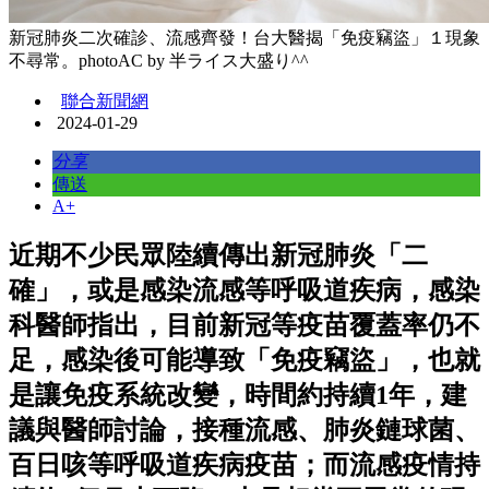
新冠肺炎二次確診、流感齊發！台大醫揭「免疫竊盜」１現象
不尋常。photoAC by 半ライス大盛り^^
聯合新聞網
2024-01-29
分享
傳送
A+
近期不少民眾陸續傳出新冠肺炎「二
確」，或是感染流感等呼吸道疾病，感染
科醫師指出，目前新冠等疫苗覆蓋率仍不
足，感染後可能導致「免疫竊盜」，也就
是讓免疫系統改變，時間約持續1年，建
議與醫師討論，接種流感、肺炎鏈球菌、
百日咳等呼吸道疾病疫苗；而流感疫情持