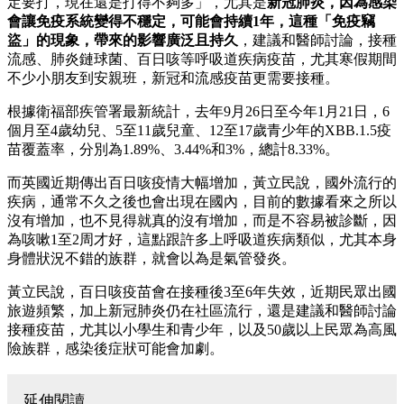
定要打，現在還是打得不夠多」，尤其是
新冠肺炎，因為感染
會讓免疫系統變得不穩定，可能會持續1年，這種「免疫竊
盜」的現象，帶來的影響廣泛且持久
，建議和醫師討論，接種
流感、肺炎鏈球菌、百日咳等呼吸道疾病疫苗，尤其寒假期間
不少小朋友到安親班，新冠和流感疫苗更需要接種。
根據衛福部疾管署最新統計，去年9月26日至今年1月21日，6
個月至4歲幼兒、5至11歲兒童、12至17歲青少年的XBB.1.5疫
苗覆蓋率，分別為1.89%、3.44%和3%，總計8.33%。
而英國近期傳出百日咳疫情大幅增加，黃立民說，國外流行的
疾病，通常不久之後也會出現在國內，目前的數據看來之所以
沒有增加，也不見得就真的沒有增加，而是不容易被診斷，因
為咳嗽1至2周才好，這點跟許多上呼吸道疾病類似，尤其本身
身體狀況不錯的族群，就會以為是氣管發炎。
黃立民說，百日咳疫苗會在接種後3至6年失效，近期民眾出國
旅遊頻繁，加上新冠肺炎仍在社區流行，還是建議和醫師討論
接種疫苗，尤其以小學生和青少年，以及50歲以上民眾為高風
險族群，感染後症狀可能會加劇。
延伸閱讀