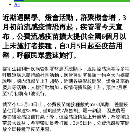
A+
近期遇開學、燈會活動，群聚機會增，3
月初前流感疫情恐再起，疾管署今天宣
布，公費流感疫苗擴大提供全國6個月以
上未施打者接種，自3月5日起至疫苗用
罄，呼籲民眾盡速施打。
據衛生福利部疾病管制署監測系統顯示，近期流感病毒等多種
呼吸道病原體持續社區活動，疾管署副署長羅一鈞今天向媒體
說明，國內流感呈上升趨勢，近期各級學校開學、燈會及宗教
慶典等活動，人群活動增加，疫情傳播風險上升，預估2月底
至3月初將有1波流行。
截至今年2月20日止，公費疫苗總接種數約650.3萬劑，整體疫
苗使用率逾98.8%，僅剩餘約7萬餘劑。羅一鈞說，因應農曆
春節後流感疫苗打氣下降，但流感疫情呈上升趨勢，為發揮疫
苗最大效益，希望帶動長者打氣，3月5日起，公費流感疫苗開
放全民接種至疫苗用罄。