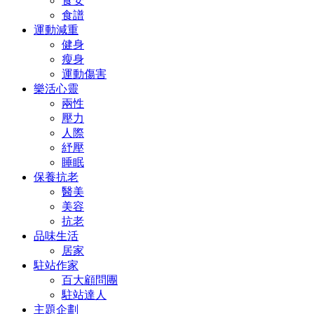
食安
食譜
運動減重
健身
瘦身
運動傷害
樂活心靈
兩性
壓力
人際
紓壓
睡眠
保養抗老
醫美
美容
抗老
品味生活
居家
駐站作家
百大顧問團
駐站達人
主題企劃