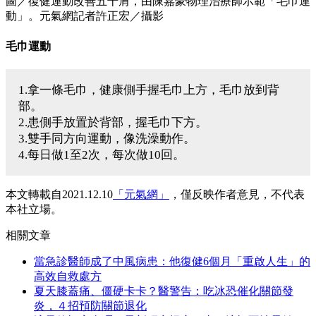
圖／復健運動改善五十肩，由陳嘉豪物理治療師示範「毛巾運
動」。元氣網記者許正宏／攝影
毛巾運動
1.拿一條毛巾，健康側手握毛巾上方，毛巾放到背
部。
2.患側手放置於背部，握毛巾下方。
3.雙手同方向運動，像洗澡動作。
4.每日做1至2次，每次做10回。
本文轉載自2021.12.10
「元氣網」
，僅反映作者意見，不代表
本社立場。
相關文章
當急診醫師成了中風病患：他復健6個月「重啟人生」的
高效自救處方
夏天膝蓋痛、僵硬卡卡？醫警告：吃冰恐催化關節發
炎，４招預防關節退化