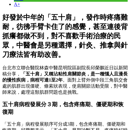
A+
好發於中年的「五十肩」，發作時疼痛難
耐，彷彿手臂卡住了的感覺，甚至連後背
抓癢都做不到，對不喜歡手術治療的民
眾，中醫會是另種選擇，針灸、推拿與針
刀療法皆有助改善。
台北市立聯合醫院林森中醫昆明院區副院長邱榮鵬近日以新聞
稿分享，
「五十肩」又稱沾粘性肩關節炎，是一種惱人且漫長
的慢性疾病，病程可達1至2年
。面對上臂外側中段三角肌交會
處的肌群出現僵硬、條索狀表現，使肩關節活動受限，對中醫
師來說，處理這類肌群問題也是挑戰。
五十肩病程發展分３期，包含疼痛期、僵硬期和恢
復期
「五十肩」病程發展順序可分成3期，包含疼痛期、僵硬期和