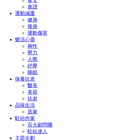
食安
食譜
運動減重
健身
瘦身
運動傷害
樂活心靈
兩性
壓力
人際
紓壓
睡眠
保養抗老
醫美
美容
抗老
品味生活
居家
駐站作家
百大顧問團
駐站達人
主題企劃