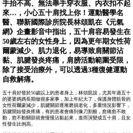
手抬不高、無法舉手穿衣服、內衣扣不起
來…，小心五十肩找上你！運動醫學名
醫、聯新國際診所院長林頌凱在《元氣
網》企畫影音中指出，五十肩容易發生在
50歲左右的女性身上，因為更年期女性荷
爾蒙減少、肌力退化，易導致肩關節沾
黏、肌腱發炎疼痛，肩膀活動範圍受限，
除了接受治療外，可以透過3種復健運動
自救解痛。
五十肩好發於50歲以上的患者身上，林頌凱說，尤其年過五十
的婆婆媽媽長期做很多家事，加上年紀大了，保護身體筋骨的
女性荷爾蒙減少，肌腱關節逐漸磨損老化，多重情況影響下，
肌腱開始發炎疼痛，有的患者會痛到像刀割般，愈痛愈不敢
動，愈不動關節就會慢慢沾黏起來，進而演變成五十肩，且女
性發生比例高。