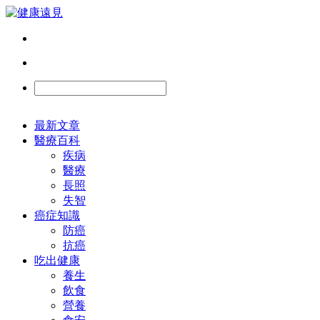
最新文章
醫療百科
疾病
醫療
長照
失智
癌症知識
防癌
抗癌
吃出健康
養生
飲食
營養