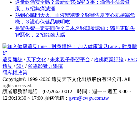
適量飲酒安全嗎？最新研究揭密３事：滴酒不沾最健
康，５招無痛減酒
熱到心臟開大火、血液變糖漿？醫警告夏季心肌梗塞危
機，３護心保健品聰明吃
長輩失智一定要同住？日本名醫顛覆認知：獨居更防失
智惡化，２招鍛鍊大腦
加入健康遠見Line，對身體
好！
遠見雜誌
/
天下文化
/
未來親子學習平台
/
哈佛商業評論
/
ESG
遠見
/
50+
/
領導影響力學院
隱私權政策
Copyright© 1999~2026 遠見天下文化出版股份有限公司. All
rights reserved.
讀者服務部電話：(02)2662-0012 時間：週一 ~ 週五 9:00 ~
12:30;13:30 ~ 17:00 服務信箱：
gvm@cwgv.com.tw