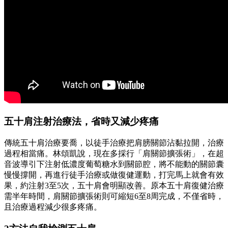
五十肩注射治療法，省時又減少疼痛
傳統五十肩治療要喬，以徒手治療把肩膀關節沾黏拉開，治療
過程相當痛。林頌凱說，現在多採行「肩關節擴張術」，在超
音波導引下注射低濃度葡萄糖水到關節腔，將不能動的關節囊
慢慢撐開，再進行徒手治療或做復健運動，打完馬上就會有效
果，約注射3至5次，五十肩會明顯改善。原本五十肩復健治療
需半年時間，肩關節擴張術則可縮短6至8周完成，不僅省時，
且治療過程減少很多疼痛。