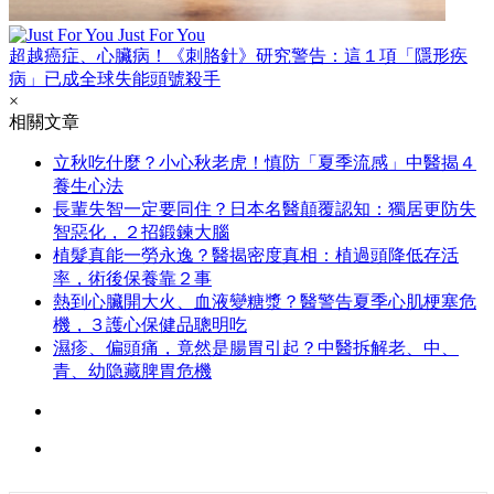
Just For You
超越癌症、心臟病！《刺胳針》研究警告：這１項「隱形疾
病」已成全球失能頭號殺手
×
相關文章
立秋吃什麼？小心秋老虎！慎防「夏季流感」中醫揭４
養生心法
長輩失智一定要同住？日本名醫顛覆認知：獨居更防失
智惡化，２招鍛鍊大腦
植髮真能一勞永逸？醫揭密度真相：植過頭降低存活
率，術後保養靠２事
熱到心臟開大火、血液變糖漿？醫警告夏季心肌梗塞危
機，３護心保健品聰明吃
濕疹、偏頭痛，竟然是腸胃引起？中醫拆解老、中、
青、幼隐藏脾胃危機