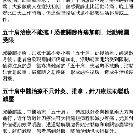
恢復期。邱榮鵬表示，「五十肩」早期診斷不易，疼痛時好時
壞，大多數病人在症狀初期，會感覺靜止比活動時痛，晚上睡
覺比白天工作時痛，但這個階段症狀還不影響生活起居或工
作。
五十肩治療不能拖！恐使關節疼痛加劇、活動範圍
受限
邱榮鵬提醒，民眾千萬不要小看「五十肩」延後治療，經過數
月後，患者會發現肩關節疼痛加劇、活動範圍開始受到限制。
值得注意的是，當疼痛難耐的「五十肩」患者愈不敢動，沾黏
只會愈嚴重，肩部隨之愈疼痛，形成惡性循環，造成生活極度
困擾。
五十肩中醫治療不只針灸、推拿，針刀療法助鬆筋
減壓
邱榮鵬說，中醫治療「五十肩」，傳統以針灸與推拿兩大方向
進行，近年透過針刀療法可大幅縮短病程和減少疼痛，尤其對
於僵硬期效果明顯。透過鬆解肌腱骨頭沾黏處和肩關節囊攣縮
處，鬆筋減壓，患者感到舒服，關節活動也大幅提升。