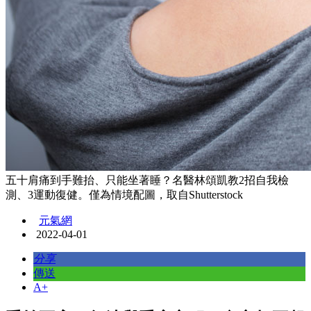
五十肩痛到手難抬、只能坐著睡？名醫林頌凱教2招自我檢
測、3運動復健。僅為情境配圖，取自Shutterstock
元氣網
2022-04-01
分享
傳送
A+