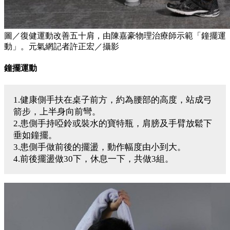
圖／復健運動改善五十肩，由陳嘉豪物理治療師示範「鐘擺運
動」。元氣網記者許正宏／攝影
鐘擺運動
1.健康側手扶在桌子前方，約為腰部的高度，站成弓
箭步，上半身向前彎。
2.患側手持啞鈴或裝水的寶特瓶，肩膀及手臂放鬆下
垂如鐘擺。
3.患側手做前後的擺盪，動作幅度由小到大。
4.前後擺盪做30下，休息一下，共做3組。