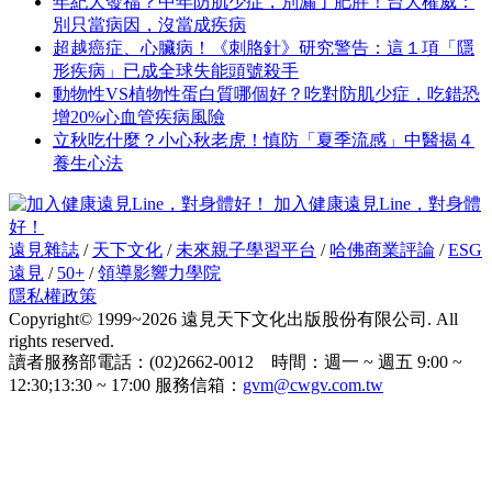
年紀大發福？中年防肌少症，別漏了肥胖！台大權威：
別只當病因，沒當成疾病
超越癌症、心臟病！《刺胳針》研究警告：這１項「隱
形疾病」已成全球失能頭號殺手
動物性VS植物性蛋白質哪個好？吃對防肌少症，吃錯恐
增20%心血管疾病風險
立秋吃什麼？小心秋老虎！慎防「夏季流感」中醫揭４
養生心法
加入健康遠見Line，對身體
好！
遠見雜誌
/
天下文化
/
未來親子學習平台
/
哈佛商業評論
/
ESG
遠見
/
50+
/
領導影響力學院
隱私權政策
Copyright© 1999~2026 遠見天下文化出版股份有限公司. All
rights reserved.
讀者服務部電話：(02)2662-0012 時間：週一 ~ 週五 9:00 ~
12:30;13:30 ~ 17:00 服務信箱：
gvm@cwgv.com.tw