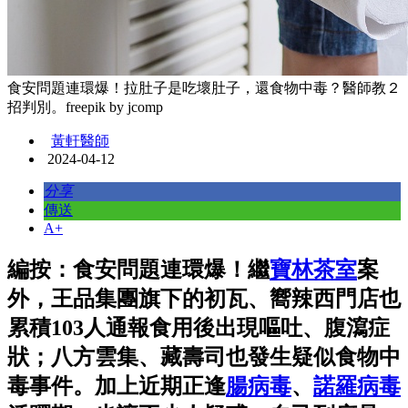
食安問題連環爆！拉肚子是吃壞肚子，還食物中毒？醫師教２
招判別。freepik by jcomp
黃軒醫師
2024-04-12
分享
傳送
A+
編按：食安問題連環爆！繼
寶林茶室
案
外，王品集團旗下的初瓦、嚮辣西門店也
累積103人通報食用後出現嘔吐、腹瀉症
狀；八方雲集、藏壽司也發生疑似食物中
毒事件。加上近期正逢
腸病毒
、
諾羅病毒