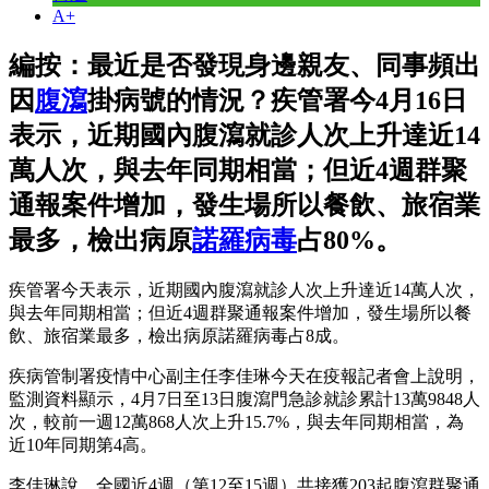
A+
編按：最近是否發現身邊親友、同事頻出
因
腹瀉
掛病號的情況？疾管署今4月16日
表示，近期國內腹瀉就診人次上升達近14
萬人次，與去年同期相當；但近4週群聚
通報案件增加，發生場所以餐飲、旅宿業
最多，檢出病原
諾羅病毒
占80%。
疾管署今天表示，近期國內腹瀉就診人次上升達近14萬人次，
與去年同期相當；但近4週群聚通報案件增加，發生場所以餐
飲、旅宿業最多，檢出病原諾羅病毒占8成。
疾病管制署疫情中心副主任李佳琳今天在疫報記者會上說明，
監測資料顯示，4月7日至13日腹瀉門急診就診累計13萬9848人
次，較前一週12萬868人次上升15.7%，與去年同期相當，為
近10年同期第4高。
李佳琳說，全國近4週（第12至15週）共接獲203起腹瀉群聚通