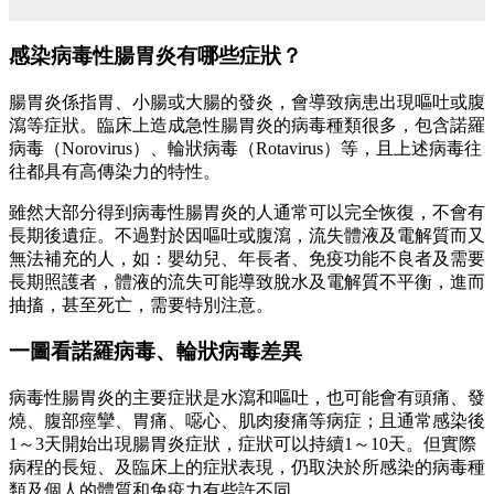
感染病毒性腸胃炎有哪些症狀？
腸胃炎係指胃、小腸或大腸的發炎，會導致病患出現嘔吐或腹
瀉等症狀。臨床上造成急性腸胃炎的病毒種類很多，包含諾羅
病毒（Norovirus）、輪狀病毒（Rotavirus）等，且上述病毒往
往都具有高傳染力的特性。
雖然大部分得到病毒性腸胃炎的人通常可以完全恢復，不會有
長期後遺症。不過對於因嘔吐或腹瀉，流失體液及電解質而又
無法補充的人，如：嬰幼兒、年長者、免疫功能不良者及需要
長期照護者，體液的流失可能導致脫水及電解質不平衡，進而
抽搐，甚至死亡，需要特別注意。
一圖看諾羅病毒、輪狀病毒差異
病毒性腸胃炎的主要症狀是水瀉和嘔吐，也可能會有頭痛、發
燒、腹部痙攣、胃痛、噁心、肌肉痠痛等病症；且通常感染後
1～3天開始出現腸胃炎症狀，症狀可以持續1～10天。但實際
病程的長短、及臨床上的症狀表現，仍取決於所感染的病毒種
類及個人的體質和免疫力有些許不同。