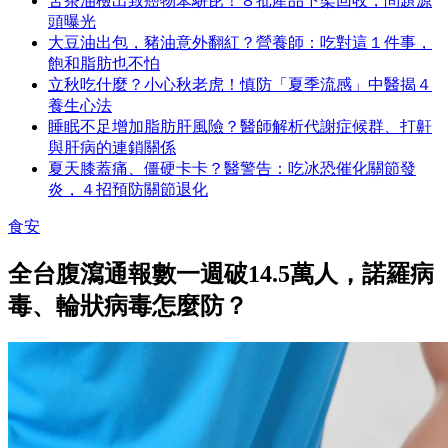
苦茶油檢出致癌物苯駢芘！８批產品下架回收，問題源
頭曝光
大豆油出包，豬油意外翻紅？營養師：吃對這１件事，
飽和脂肪也不怕
立秋吃什麼？小心秋老虎！慎防「夏季流感」中醫揭４
養生心法
睡眠不足增加脂肪肝風險？醫師解析代謝症候群、打鼾
與肝病的連鎖關係
夏天膝蓋痛、僵硬卡卡？醫警告：吃冰恐催化關節發
炎，４招預防關節退化
食安
全台腹瀉通報數一週破14.5萬人，諾羅病
毒、輪狀病毒怎麼防？