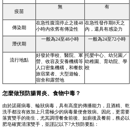
無
有
疫苗
在急性腹瀉停止之後48
在急性發作期8天之
傳染期
小時內依舊有傳染性
內，還具有感染力
一般為24至48小時
一般為24至72小時
潛伏期
好發於學校、醫院、軍
托嬰中心、幼兒園／
流行地點
營、收容及安養機構等
幼稚園、育幼院、學
人口密集機構，和餐飲
校
旅宿業者、大型遊輪、
宿舍和露營地
怎麼做預防腸胃炎、食物中毒？
由於諾羅病毒、輪狀病毒，具有高度的傳播能力，且酒精、乾
洗手都沒有效加上只需極少的病毒量便會致病。因此，更需要
落實雙手的衛生，尤其調理餐食前後、如廁後及餐前，務必以
肥皂確實清潔雙手，並謹記以下7大預防要點：