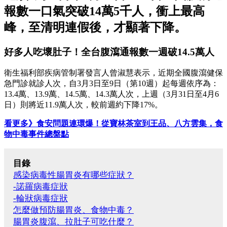
報數一口氣突破14萬5千人，衝上最高
峰，至清明連假後，才顯著下降。
好多人吃壞肚子！全台腹瀉通報數一週破14.5萬人
衛生福利部疾病管制署發言人曾淑慧表示，近期全國腹瀉健保
急門診就診人次，自3月3日至9日（第10週）起每週依序為：
13.4萬、13.9萬、14.5萬、14.3萬人次，上週（3月31日至4月6
日）則將近11.9萬人次，較前週約下降17%。
看更多》食安問題連環爆！從寶林茶室到王品、八方雲集，食
物中毒事件總盤點
目錄
感染病毒性腸胃炎有哪些症狀？
-諾羅病毒症狀
-輪狀病毒症狀
怎麼做預防腸胃炎、食物中毒？
腸胃炎腹瀉、拉肚子可吃什麼？