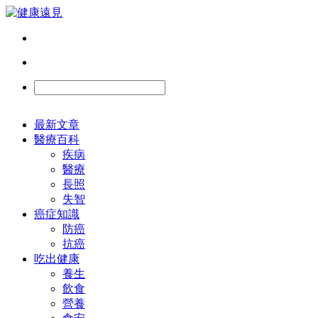
最新文章
醫療百科
疾病
醫療
長照
失智
癌症知識
防癌
抗癌
吃出健康
養生
飲食
營養