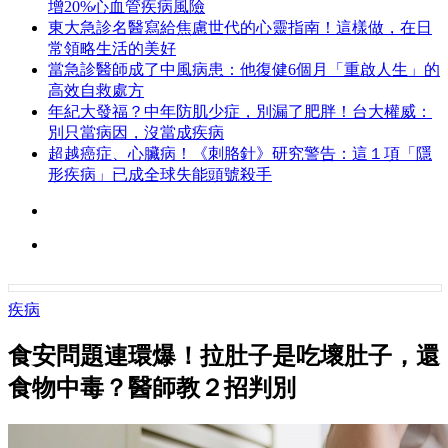
增20%心血管疾病風險
東大急診名醫寫給焦慮世代的心靈指南！這樣做，在日
常領略生活的美好
當急診醫師成了中風病患：他復健6個月「重啟人生」的
高效自救處方
年紀大發福？中年防肌少症，別漏了肥胖！台大權威：
別只當病因，沒當成疾病
超越癌症、心臟病！《刺胳針》研究警告：這１項「隱
形疾病」已成全球失能頭號殺手
疾病
食安問題連環爆！拉肚子是吃壞肚子，還
食物中毒？醫師教２招判別