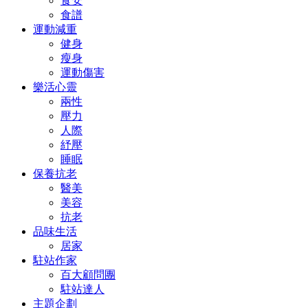
食安
食譜
運動減重
健身
瘦身
運動傷害
樂活心靈
兩性
壓力
人際
紓壓
睡眠
保養抗老
醫美
美容
抗老
品味生活
居家
駐站作家
百大顧問團
駐站達人
主題企劃