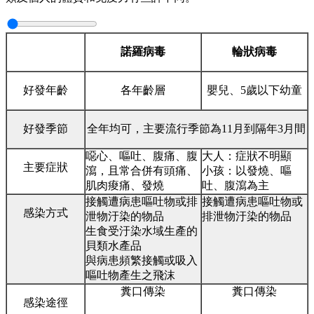
諾羅病毒
輪狀病毒
好發年齡
各年齡層
嬰兒、5歲以下幼童
好發季節
全年均可，主要流行季節為11月到隔年3月間
噁心、嘔吐、腹痛、腹
大人：症狀不明顯
主要症狀
瀉，且常合併有頭痛、
小孩：以發燒、嘔
肌肉痠痛、發燒
吐、腹瀉為主
接觸遭病患嘔吐物或排
接觸遭病患嘔吐物或
感染方式
泄物汙染的物品
排泄物汙染的物品
生食受汙染水域生產的
貝類水產品
與病患頻繁接觸或吸入
嘔吐物產生之飛沫
糞口傳染
糞口傳染
感染途徑