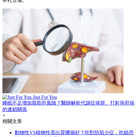
本社立場。
Just For You
睡眠不足增加脂肪肝風險？醫師解析代謝症候群、打鼾與肝病
的連鎖關係
×
相關文章
動物性VS植物性蛋白質哪個好？吃對防肌少症，吃錯恐