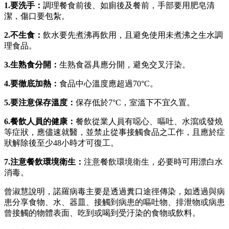
1.
要洗手：
調理餐食前後、如廁後及餐前，手部要用肥皂清
潔，傷口要包紮。
2.
不生食：
飲水要先煮沸再飲用，且避免使用未煮沸之生水調
理食品。
3.
生熟食分開：
生熟食器具應分開，避免交叉汙染。
4.
要徹底加熱：
食品中心溫度應超過70°C。
5.
要注意保存溫度：
保存低於7°C，室溫下不宜久置。
6.
餐飲人員的健康：
餐飲從業人員有噁心、嘔吐、水瀉或發燒
等症狀，應儘速就醫，並禁止從事接觸食品之工作，且應於症
狀解除後至少48小時才可復工。
7.
注意餐飲環境衛生：
注意餐飲環境衛生，必要時可用漂白水
消毒。
曾淑慧說明，諾羅病毒主要是透過糞口途徑傳染，如透過與病
患分享食物、水、器皿、接觸到病患的嘔吐物、排泄物或病患
曾接觸的物體表面、吃到或喝到受汙染的食物或飲料。