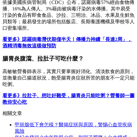
依據美國疾病管制局（CDC）公布，諾羅病毒57%經由食物傳
播、16%為人傳人、3%藉由被病毒汙染的水傳播。其中易受
汙染的食品有即食食品、沙拉、三明治、冰品、水果及生鮮魚
貝類等；最易發生的場所包括飯店、長期養護機構及學校等人
口密集場所。
看更多》諾羅病毒潛伏期僅半天！傳播力持續「長達2周」，
酒精消毒無效這樣做預防
腸胃炎腹瀉、拉肚子可吃什麼？
高敏敏營養師表示，其實只要掌握好消化、清淡飲食的原則，
並衡量自己腸道狀況，飽受腸胃炎症狀所苦的朋友不一定只能
吃粥。
看更多》拉肚子、想吐好難受，腸胃炎只能吃粥？營養師一圖
教你安心吃
相關文章
甲狀腺低下會怎樣？醫揭症狀與原因，警惕心血管疾病
風險