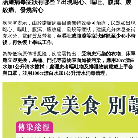
諾羅病毒症狀有哪些？出現噁心、嘔吐、腹瀉、腹
絞痛、發燒當心
疾管署表示，由於諾羅病毒目前無特效藥可治療，民眾如出現
噁心、嘔吐、腹瀉、腹絞痛、發燒等症狀，建議充分休息並補
充水分、電解質及營養，至
嘔吐或腹瀉等症狀解除至少48小時
後，再恢復上學或工作
。
為降低病原傳播風險，疾管署指出，
受病患污染的衣物、床單
應立即更換，馬桶、門把等器物表面如被污染，應用20cc漂白
水加1公升清水擦拭；處理患者嘔吐物及排泄物前應戴上手套
與口罩，並用100cc漂白水加1公升清水消毒清理
。