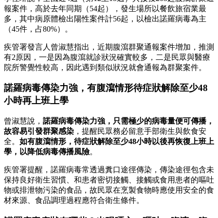
報案件，高於去年同期（54起），發生場所以餐飲旅宿業最
多，其中病原體檢出陽性案件計56起，以檢出諾羅病毒為主
（45件，占80%）。
疾管署發言人曾淑慧指出，近期腹瀉群聚通報案件增加，推測
有2原因，一是因為腹瀉就診狀況確實較多，二是民眾與醫療
院所警覺性較高，因此遇到類似狀況就會通報為群聚案件。
諾羅病毒傳染力強，有腹瀉情形待症狀解除至少48
小時再上班上學
曾淑慧說，
諾羅病毒傳染力強，只需極少的病毒量便可傳播，
故容易引發群聚感染
，提醒民眾務必留意手部衛生與飲食安
全。
如有腹瀉情形，待症狀解除至少48小時以後再恢復上班上
學，以降低病毒傳播風險
。
疾管署提醒，諾羅病毒常透過糞口途徑傳染，傳染途徑包含未
保持良好衛生習慣、和患者密切接觸、接觸或食用患者的嘔吐
物或排泄物污染的食品，故民眾在烹製食物時應使用安全的食
材來源、食品調理過程應符合衛生條件。