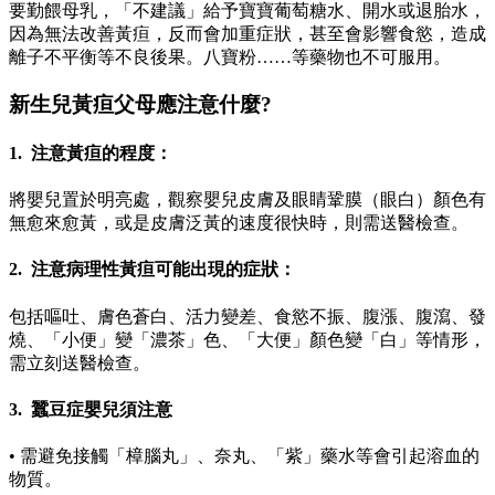
要勤餵母乳，「不建議」給予寶寶葡萄糖水、開水或退胎水，
因為無法改善黃疸，反而會加重症狀，甚至會影響食慾，造成
離子不平衡等不良後果。八寶粉……等藥物也不可服用。
新生兒黃疸父母應注意什麼?
1. 注意黃疸的程度：
將嬰兒置於明亮處，觀察嬰兒皮膚及眼睛鞏膜（眼白）顏色有
無愈來愈黃，或是皮膚泛黃的速度很快時，則需送醫檢查。
2. 注意病理性黃疸可能出現的症狀：
包括嘔吐、膚色蒼白、活力變差、食慾不振、腹漲、腹瀉、發
燒、「小便」變「濃茶」色、「大便」顏色變「白」等情形，
需立刻送醫檢查。
3. 蠶豆症嬰兒須注意
• 需避免接觸「樟腦丸」、奈丸、「紫」藥水等會引起溶血的
物質。