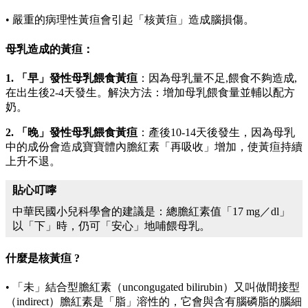
• 嚴重的病理性黃疸會引起「核黃疸」造成腦損傷。
母乳造成的黃疸：
1.
「早」發性母乳餵食黃疸
：因為母乳量不足,餵食不夠造成,
在出生後2-4天發生。解決方法：增加母乳餵食量並輔以配方
奶。
2.
「晚」發性母乳餵食黃疸
：產後10-14天後發生，因為母乳
中的成份會造成寶寶體內膽紅素「再吸收」增加，使黃疸持續
上升不退。
貼心叮嚀
中華民國小兒科學會的建議是：總膽紅素值「17 mg／dl」
以「下」時，仍可「安心」地哺餵母乳。
什麼是核黃疸 ?
• 「未」結合型膽紅素（uncongugated bilirubin）又叫做間接型
（indirect）膽紅素是「脂」溶性的，它會與含有腦磷脂的腦細