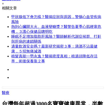
×
相關文章
甲狀腺低下會怎樣？醫揭症狀與原因，警惕心血管疾病
風險
熱到心臟開大火、血液變糖漿？醫警告夏季心肌梗塞危
機，３護心保健品聰明吃
睡眠不足增加脂肪肝風險？醫師解析代謝症候群、打鼾
與肝病的連鎖關係
適量飲酒安全嗎？最新研究揭密３事：滴酒不沾最健
康，５招無痛減酒
植髮真能一勞永逸？醫揭密度真相：植過頭降低存活
率，術後保養靠２事
醫療
台灣每年超過3000名寶寶健康異常，半數