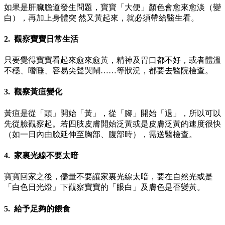
如果是肝臟膽道發生問題，寶寶「大便」顏色會愈來愈淡（變
白），再加上身體突 然又黃起來，就必須帶給醫生看。
2. 觀察寶寶日常生活
只要覺得寶寶看起來愈來愈黃，精神及胃口都不好，或者體溫
不穩、嗜睡、容易尖聲哭鬧……等狀況，都要去醫院檢查。
3. 觀察黃疸變化
黃疸是從「頭」開始「黃」，從「腳」開始「退」，所以可以
先從臉觀察起。若四肢皮膚開始泛黃或是皮膚泛黃的速度很快
（如一日內由臉延伸至胸部、腹部時），需送醫檢查。
4. 家裏光線不要太暗
寶寶回家之後，儘量不要讓家裏光線太暗，要在自然光或是
「白色日光燈」下觀察寶寶的「眼白」及膚色是否變黃。
5. 給予足夠的餵食