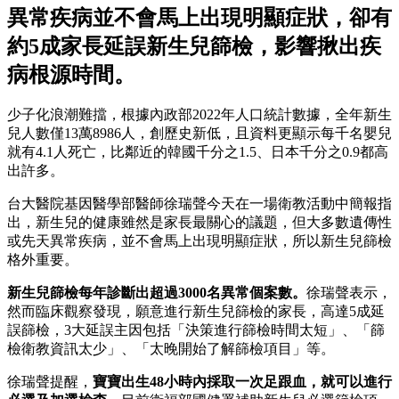
異常疾病並不會馬上出現明顯症狀，卻有
約5成家長延誤新生兒篩檢，影響揪出疾
病根源時間。
少子化浪潮難擋，根據內政部2022年人口統計數據，全年新生
兒人數僅13萬8986人，創歷史新低，且資料更顯示每千名嬰兒
就有4.1人死亡，比鄰近的韓國千分之1.5、日本千分之0.9都高
出許多。
台大醫院基因醫學部醫師徐瑞聲今天在一場衛教活動中簡報指
出，新生兒的健康雖然是家長最關心的議題，但大多數遺傳性
或先天異常疾病，並不會馬上出現明顯症狀，所以新生兒篩檢
格外重要。
新生兒篩檢每年診斷出超過3000名異常個案數。
徐瑞聲表示，
然而臨床觀察發現，願意進行新生兒篩檢的家長，高達5成延
誤篩檢，3大延誤主因包括「決策進行篩檢時間太短」、「篩
檢衛教資訊太少」、「太晚開始了解篩檢項目」等。
徐瑞聲提醒，
寶寶出生48小時內採取一次足跟血，就可以進行