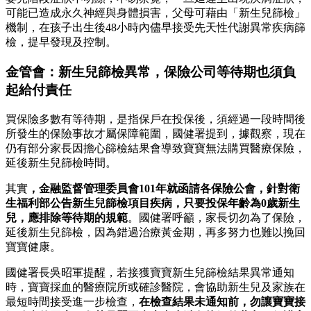
可能已造成永久神經與身體損害，父母可藉由「新生兒篩檢」
機制，在孩子出生後48小時內儘早接受先天性代謝異常疾病篩
檢，提早發現及控制。
金管會：新生兒篩檢異常，保險公司等待期也須負
起給付責任
買保險多數有等待期，是指保戶在投保後，須經過一段時間後
所發生的保險事故才屬保障範圍，國健署提到，據觀察，現在
仍有部分家長因擔心篩檢結果會導致寶寶無法購買醫療保險，
延後新生兒篩檢時間。
其實
，金融監督管理委員會101年就函請各保險公會，針對衛
生福利部公告新生兒篩檢項目疾病，只要投保年齡為0歲新生
兒，應排除等待期的規範
。國健署呼籲，家長切勿為了保險，
延後新生兒篩檢，因為錯過治療黃金期，再多努力也難以挽回
寶寶健康。
國健署長吳昭軍提醒，若接獲寶寶新生兒篩檢結果異常通知
時，寶寶採血的醫療院所或確診醫院，會協助新生兒及家族在
最短時間接受進一步檢查，
在檢查結果未通知前，勿讓寶寶接