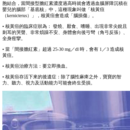
胞結合，當間接型膽紅素濃度過高時就會透過血腦屏障沉積在
嬰兒的腦部「基底核」中，這種現象叫做「核黃疸
（kernicterus）」，核黃疸會造成「腦損傷」。
• 核黃疸的臨床症狀為： 發燒、厭食、嗜睡、出現非常尖銳且
刺耳的哭聲、非常煩躁不安、身體會向後弓彎（角弓反張）、
全身痙攣。
• 當「間接膽紅素」超過 25-30 mg／dl 時，會有 1／3 造成核
黃疸。
• 核黃疸治療方法：要立即換血。
• 核黃疸存活下來的後遺症：除了腦性麻痺之外，寶寶的智
力、聽力、視力及活動能力可能會終生受損。