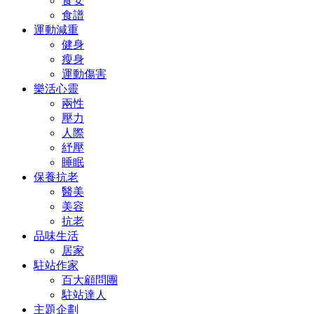
食安
食譜
運動減重
健身
瘦身
運動傷害
樂活心靈
兩性
壓力
人際
紓壓
睡眠
保養抗老
醫美
美容
抗老
品味生活
居家
駐站作家
百大顧問團
駐站達人
主題企劃