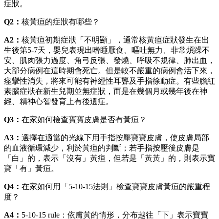
症狀。
Q2：
核黃疸的症狀有哪些？
A2：
核黃疸初期症狀「不明顯」，通常核黃疸症狀發生在出
生後第5-7天，嬰兒表現出嗜睡厭食、嘔吐無力、非常煩躁不
安、肌肉張力過度、角弓反張、發燒、呼吸不規律、肺出血，
大部分病例在這時期會死亡。但是較不嚴重的病例會活下來，
痙攣性消失，將來可能有神經性耳聾及手指徐動症。有些膽紅
素腦症狀在新生兒期並無症狀，而是在幾個月或幾年後在神
經、精神心智發育上有後遺症。
Q3：
在家如何檢查寶寶皮膚是否有黃疸？
A3：
選擇在適當的光線下用手指按壓寶寶皮膚，使皮膚局部
的血液循環減少，利於黃疸的判斷；若手指按壓後皮膚是
「白」的，表示「沒有」黃疸，但若是「黃黃」的，則表示寶
寶「有」黃疸。
Q4：
在家如何用「5-10-15法則」檢查寶寶皮膚黃疸的嚴重程
度？
A4：
5-10-15 rule：依膚黃的情形，分布越往「下」表示寶寶