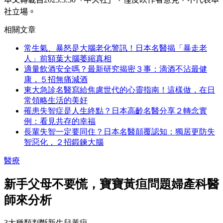
社立場。
相關文章
常生氣、暴怒是大腦老化警訊！日本名醫揭「暴走老
人」前額葉大腦萎縮真相
適量飲酒安全嗎？最新研究揭密３事：滴酒不沾最健
康，５招無痛減酒
東大急診名醫寫給焦慮世代的心靈指南！這樣做，在日
常領略生活的美好
罹患失智症是人生終點？日本高齡名醫分享２轉念實
例：看見共存的幸福
長輩失智一定要同住？日本名醫顛覆認知：獨居更防失
智惡化，２招鍛鍊大腦
醫療
新手父母不要慌，寶寶黃疸問題婦產科醫
師來分析
3大種類判斷新生兒黃疸