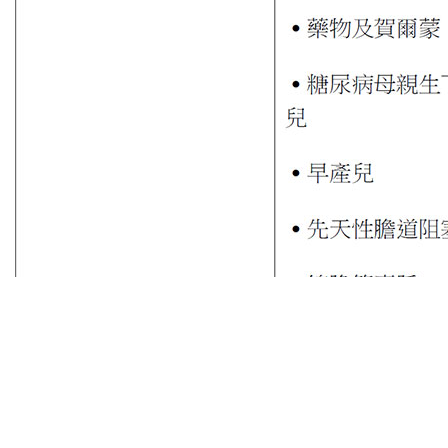
Q11：
有「蠶豆症」的嬰兒應避免接觸何種物質？
A11：
樟腦丸（油）、「紫」藥水會造成嬰兒溶血，會更加重
嬰兒黃疸症狀。