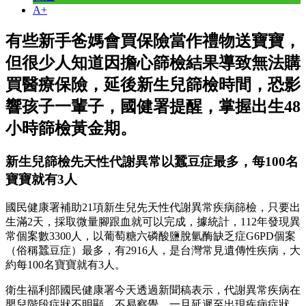
A+
有些新手爸媽會買保險當作禮物送寶寶，
但很少人知道因擔心篩檢結果導致無法購
買醫療保險，延後新生兒篩檢時間，恐影
響孩子一輩子，國健署提醒，掌握出生48
小時篩檢黃金期。
新生兒篩檢先天性代謝異常以蠶豆症最多，每100名
寶寶就有3人
國民健康署補助21項新生兒先天性代謝異常疾病篩檢，只要出
生滿2天，採取微量腳跟血就可以完成，據統計，112年發現異
常個案數3300人，以葡萄糖六磷酸鹽脫氫酶缺乏症G6PD個案
（俗稱蠶豆症）最多，有2916人，是台灣常見遺傳性疾病，大
約每100名寶寶就有3人。
衛生福利部國民健康署今天透過新聞稿表示，代謝異常疾病在
嬰兒階段症狀不明顯，不易察覺，一旦延遲至出現疾病症狀，