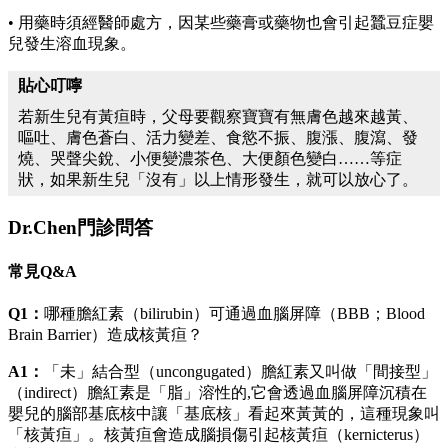
• 用藥時須經醫師處方，因某些藥膏或藥物也會引起蠶豆症嬰
兒發生溶血現象。
貼心叮嚀
若新生兒有黃疸時，父母要觀察寶寶有無膚色越來越黃、
嘔吐、膚色蒼白、活力變差、食慾不振、腹漲、腹瀉、發
燒、哭聲尖銳、小便變濃茶色、大便顏色變白……等症
狀，如果新生兒「沒有」以上情形發生，就可以放心了。
Dr.Chen門診問答
常見Q&A
Q1：
哪種膽紅素（bilirubin）可通過血腦屏障（BBB；Blood
Brain Barrier）造成核黃疸？
A1：
「未」結合型（uncongugated）膽紅素又叫做「間接型」
（indirect）膽紅素是「脂」溶性的,它會透過血腦屏障沉積在
嬰兒的腦部基底核中讓「基底核」看起來黃黃的，這種現象叫
「核黃疸」。核黃疸會造成腦損傷引起核黃疸（kernicterus）