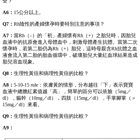
全？
A6：
15公分以上。
Q7：
Rh陰性的產婦懷孕時要特別注意的事項？
A7：
當Rh（–）的「初」產婦懷有Rh（+）之胎兒時，因胎兒
血液中的抗原會進入母體血中，刺激母體產生抗體。當第二次
懷孕時，若第二胎仍為Rh（+）胎兒，這時母親含Rh抗體之血
液會流入第二胎的胎血循環中，破壞胎兒大量紅血球結果造成
胎兒溶血現象。
Q8：
生理性黃疸和病理性黃疸的比較？
A8：
5-10-15 rule：依膚黃的情形，分布越往「下」表示寶寶
血液中總膽紅素值越「高」，簡單的區分可以依臉（5mg／
dl），軀幹（10mg／dl），四肢（15mg／dl），手掌腳掌（＞
15mg／dl）來看。
Q9：
生理性黃疸和病理性黃疸的比較？
A9：