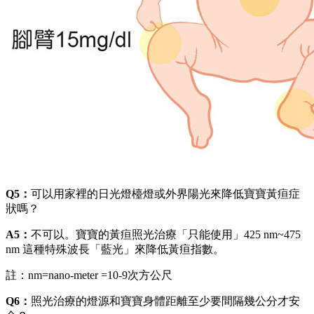
Q5：
可以用家裡的日光燈檯燈或外界陽光來降低寶寶黃疸症
狀嗎？
A5：
不可以。寶寶的黃疸照光治療「只能使用」425 nm~475
nm 這種特殊波長「藍光」來降低黃疸指數。
註：nm=nano-meter =10-9次方公尺
Q6：
照光治療的燈源和寶寶身體距離至少要間隔幾公分才安