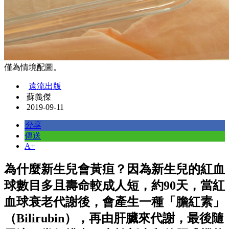
僅為情境配圖。
遠流出版
蘇義傑
2019-09-11
分享
傳送
A+
為什麼新生兒會黃疸？因為新生兒的紅血
球數目多且壽命較成人短，約90天，當紅
血球衰老代謝後，會產生一種「膽紅素」
（Bilirubin），再由肝臟來代謝，最後隨