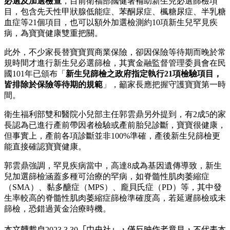
必選及加選檢查
，目前衛福部國健署補助新生兒必選篩檢項
目，包含先天性甲狀腺低能症、苯酮尿症、楓糖尿症、半乳糖
血症等21個項目，也可以額外加選檢測約10項新生兒罕見疾
病，為寶寶健康雙重把關。
此外，不少家長替寶寶買商業保險，卻因保險等待期而晚於常
規時間才進行新生兒必選篩檢，其實金融監督管理委員會在民
國101年已頒布「
新生兒篩檢之政府指定執行21項檢驗項目，
皆排除於保險等待期的規範
」，籲家長應把握守護寶寶第一時
間。
衛生福利部雙和醫院小兒部主任郭雲鼎另外提到，有2成5的家
長認為已進行產前帶因者檢驗或產前胎兒診斷，寶寶很健康，
但事實上，產前各項診斷並非100%準確，產後新生兒篩檢更
能直接確認寶寶健康。
郭雲鼎強調，罕見疾病當中，高達8成為基因遺傳導致，新生
兒加選篩檢涵蓋多種可治療的罕病，如脊髓性肌肉萎縮症
（SMA）、黏多醣症（MPS）、龐貝氏症（PD）等，其中發
生率較高的脊髓性肌肉萎縮症篩檢準確度高，若延遲篩檢或未
篩檢，恐錯過黃金治療時機。
本文轉載自
2023.3.30
「中央社」
，僅反映作者意見，不代表本