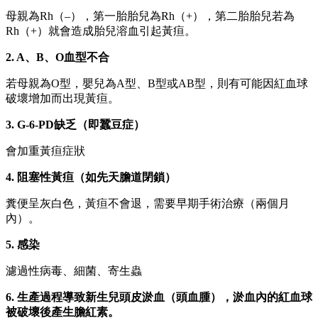
母親為Rh（–），第一胎胎兒為Rh（+），第二胎胎兒若為
Rh（+）就會造成胎兒溶血引起黃疸。
2. A
、B
、O
血型不合
若母親為O型，嬰兒為A型、B型或AB型，則有可能因紅血球
破壞增加而出現黃疸。
3. G-6-PD
缺乏（即蠶豆症）
會加重黃疸症狀
4.
阻塞性黃疸（如先天膽道閉鎖）
糞便呈灰白色，黃疸不會退，需要早期手術治療（兩個月
內）。
5.
感染
濾過性病毒、細菌、寄生蟲
6.
生產過程導致新生兒頭皮淤血（頭血腫），淤血內的紅血球
被破壞後產生膽紅素。