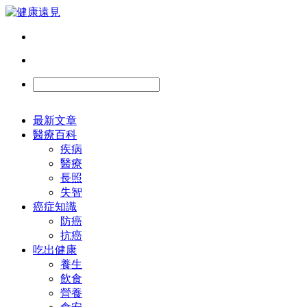
最新文章
醫療百科
疾病
醫療
長照
失智
癌症知識
防癌
抗癌
吃出健康
養生
飲食
營養