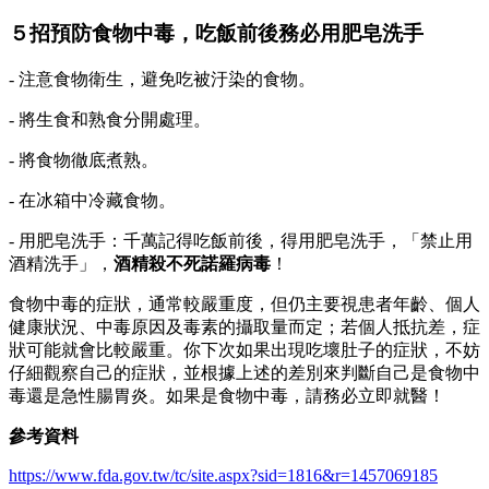
５招預防食物中毒，吃飯前後務必用肥皂洗手
- 注意食物衛生，避免吃被汙染的食物。
- 將生食和熟食分開處理。
- 將食物徹底煮熟。
- 在冰箱中冷藏食物。
- 用肥皂洗手：千萬記得吃飯前後，得用肥皂洗手，「禁止用
酒精洗手」，
酒精殺不死諾羅病毒
！
食物中毒的症狀，通常較嚴重度，但仍主要視患者年齡、個人
健康狀況、中毒原因及毒素的攝取量而定；若個人抵抗差，症
狀可能就會比較嚴重。你下次如果出現吃壞肚子的症狀，不妨
仔細觀察自己的症狀，並根據上述的差別來判斷自己是食物中
毒還是急性腸胃炎。如果是食物中毒，請務必立即就醫！
參考資料
https://www.fda.gov.tw/tc/site.aspx?sid=1816&r=1457069185