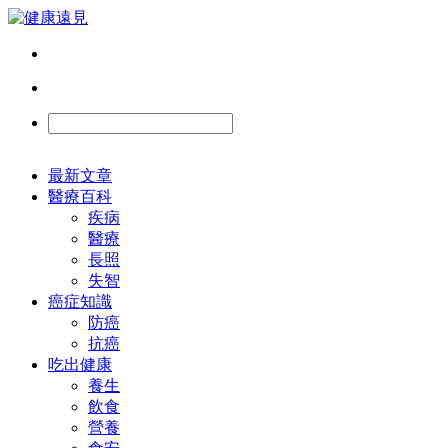
最新文章
醫療百科
疾病
醫療
長照
失智
癌症知識
防癌
抗癌
吃出健康
養生
飲食
營養