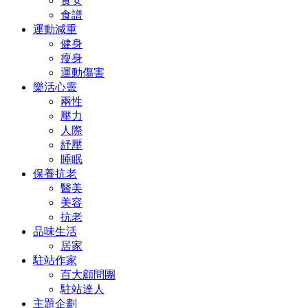
食安
食譜
運動減重
健身
瘦身
運動傷害
樂活心靈
兩性
壓力
人際
紓壓
睡眠
保養抗老
醫美
美容
抗老
品味生活
居家
駐站作家
百大顧問團
駐站達人
主題企劃