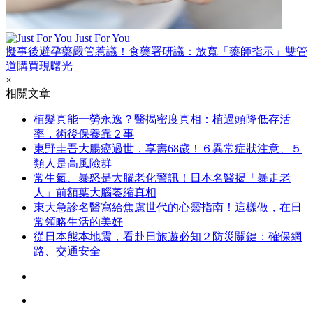
Just For You
擬事後避孕藥嚴管惹議！食藥署研議：放寬「藥師指示」雙管
道購買現曙光
×
相關文章
植髮真能一勞永逸？醫揭密度真相：植過頭降低存活
率，術後保養靠２事
東野圭吾大腸癌過世，享壽68歲！６異常症狀注意、５
類人是高風險群
常生氣、暴怒是大腦老化警訊！日本名醫揭「暴走老
人」前額葉大腦萎縮真相
東大急診名醫寫給焦慮世代的心靈指南！這樣做，在日
常領略生活的美好
從日本熊本地震，看赴日旅遊必知２防災關鍵：確保網
路、交通安全