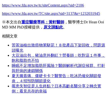
https://www.fda.gov.tw/tc/siteContent.aspx?sid=2106
https://www.fda.gov.tw/TC/site.aspx?sid=3137&r=1232031945
※本文出自
重症醫療専科：黃軒醫師
，醫學博士Dr Hean Ooi
MD MM PhD授權提供，
原文請點此
。
相關文章
苦茶油檢出致癌物苯駢芘！８批產品下架回收，問題源
頭曝光
大豆油出包，豬油意外翻紅？營養師：吃對這１件事，
飽和脂肪也不怕
睡眠不足增加脂肪肝風險？醫師解析代謝症候群、打鼾
與肝病的連鎖關係
夏天膝蓋痛、僵硬卡卡？醫警告：吃冰恐催化關節發
炎，４招預防關節退化
罹患失智症是人生終點？日本高齡名醫分享２轉念實
例：看見共存的幸福