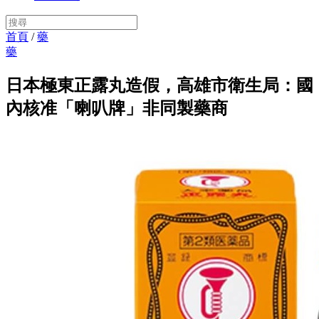
首頁
/
藥
藥
日本極東正露丸造假，高雄市衛生局：國
內核准「喇叭牌」非同製藥商