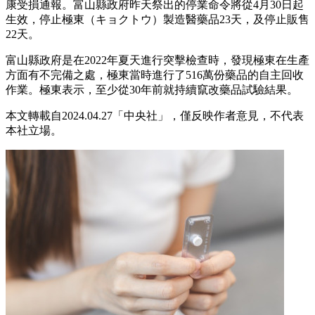
康受損通報。富山縣政府昨天祭出的停業命令將從4月30日起
生效，停止極東（キョクトウ）製造醫藥品23天，及停止販售
22天。
富山縣政府是在2022年夏天進行突擊檢查時，發現極東在生產
方面有不完備之處，極東當時進行了516萬份藥品的自主回收
作業。極東表示，至少從30年前就持續竄改藥品試驗結果。
本文轉載自2024.04.27「中央社」，僅反映作者意見，不代表
本社立場。