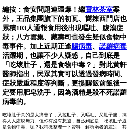
編按：食安問題連環爆！繼
寶林茶室
案
外，王品集團旗下的初瓦、嚮辣西門店也
累積103人通報食用後出現嘔吐、腹瀉症
狀；八方雲集、藏壽司也發生疑似食物中
毒事件。加上近期正逢
腸病毒
、
諾羅病毒
活躍期，也讓不少人疑惑，自己到底是
「吃壞肚子，還是食物中毒？」對此黃軒
醫師指出，民眾其實可以透過發病時間、
症狀嚴重程度等判斷，更提醒飯前飯後一
定要用肥皂洗手，因為酒精是殺不死諾羅
病毒的。
吃壞肚子真的是太痛苦了，又拉肚子、又嘔吐、又肚子痛，搞
得人人虛脫無力。但你有沒有想過，自己到底是「吃壞肚子還
是食物中毒」呢？我稍微整理一下資料，解析兩者的差別。其