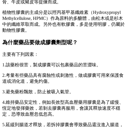
骨、牛皮或豬皮等提煉而成。
植物性膠囊的主成分是以羥丙基甲基纖維素（Hydroxypropyl
Methylcellulose, HPMC）作為原料的多醣體，由松木或是杉木
中的纖維萃取而成。另外也有軟膠囊，多是使用明膠，仍屬於
動物性膠囊。
為什麼藥品要做成膠囊劑型呢？
主要有下列因素：
1.該藥粉很苦，製成膠囊可以包裹藥品的苦澀味。
2.考量有些藥品具有腐蝕性或刺激性，做成膠囊可用來保護食
道或消化道，避免灼傷。
3.避免藥粉飄散，防止被吸入氣管。
4.維持藥品安定性，例如長效型高血壓藥用膠囊是為了緩慢、
恆定地發揮藥效，若剝去膠囊再服用，會讓其釋放速度不穩
定，恐導致血壓忽低忽高。
5.延緩到腸道才釋放，若拆掉膠囊會導致藥品還沒進入腸道，