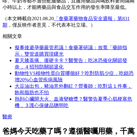
啡、牛奶等都不適合配服藥品，且服用藥品與喝飲料要間隔兩
小時以上，才能將藥品與食品交互作用的發生率降至最低。
（本文轉載自2021.08.20
「食藥署藥物食品安全週報」第831
期
，僅反映作者意見，不代表本社立場。）
相關文章
擬事後避孕藥嚴管惹議！食藥署研議：放寬「藥師指
示」雙管道購買現曙光
夏天膝蓋痛、僵硬卡卡？醫警告：吃冰恐催化關節發
炎，４招預防關節退化
動物性VS植物性蛋白質哪個好？吃對防肌少症，吃錯恐
增20%心血管疾病風險
大豆油出包，豬油意外翻紅？營養師：吃對這１件事，
飽和脂肪也不怕
熱到心臟開大火、血液變糖漿？醫警告夏季心肌梗塞危
機，３護心保健品聰明吃
醫療
爸媽今天吃藥了嗎？遵循醫囑用藥，千萬