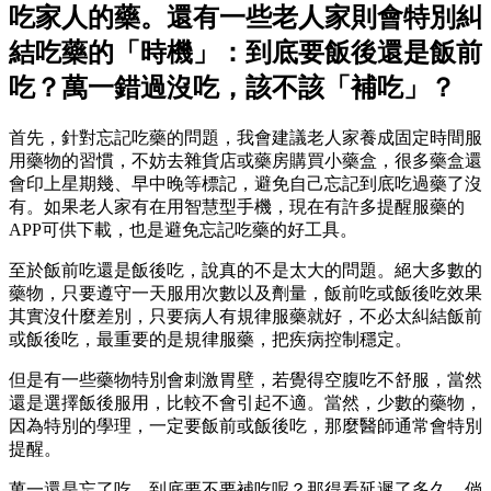
吃家人的藥。還有一些老人家則會特別糾
結吃藥的「時機」：到底要飯後還是飯前
吃？萬一錯過沒吃，該不該「補吃」？
首先，針對忘記吃藥的問題，我會建議老人家養成固定時間服
用藥物的習慣，不妨去雜貨店或藥房購買小藥盒，很多藥盒還
會印上星期幾、早中晚等標記，避免自己忘記到底吃過藥了沒
有。如果老人家有在用智慧型手機，現在有許多提醒服藥的
APP可供下載，也是避免忘記吃藥的好工具。
至於飯前吃還是飯後吃，說真的不是太大的問題。絕大多數的
藥物，只要遵守一天服用次數以及劑量，飯前吃或飯後吃效果
其實沒什麼差別，只要病人有規律服藥就好，不必太糾結飯前
或飯後吃，最重要的是規律服藥，把疾病控制穩定。
但是有一些藥物特別會刺激胃壁，若覺得空腹吃不舒服，當然
還是選擇飯後服用，比較不會引起不適。當然，少數的藥物，
因為特別的學理，一定要飯前或飯後吃，那麼醫師通常會特別
提醒。
萬一還是忘了吃，到底要不要補吃呢？那得看延遲了多久，倘