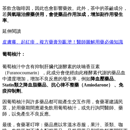
茶飲含咖啡因，因此也會影響藥效。此外，茶中的茶鹼成分，
若
與氣喘治療藥併用，會使藥品作用加成，增加副作用發生
率
。
延伸閱讀
皮膚癢、起紅疹，複方藥膏別亂塗！醫師圖解用藥必備知識
葡萄柚汁：
葡萄柚汁中含有抑制肝臟代謝酵素的呋喃香豆素
（Furanocoumarin），此成分會使經由此種酵素代謝的藥品血
中濃度增加，增加不良反應的發生率，例如
降血壓藥品、
Statin類之降血脂藥品、抗心律不整藥（Amiodarone） 、免
疫抑制劑
。
因葡萄柚汁與許多藥品都可能產生交互作用，食藥署建議民
眾，於用藥期間應避免飲用葡萄柚汁，或先行詢問醫師、藥
師，以免產生不良反應。
最後，食藥署叮嚀：藥品應以常溫水吞服，果汁、茶類、咖