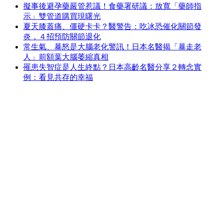
擬事後避孕藥嚴管惹議！食藥署研議：放寬「藥師指
示」雙管道購買現曙光
夏天膝蓋痛、僵硬卡卡？醫警告：吃冰恐催化關節發
炎，４招預防關節退化
常生氣、暴怒是大腦老化警訊！日本名醫揭「暴走老
人」前額葉大腦萎縮真相
罹患失智症是人生終點？日本高齡名醫分享２轉念實
例：看見共存的幸福