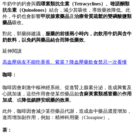
牛奶中的鈣會與
四環素類抗生素（Tetracyclines）、喹諾酮類
抗生素（Quinolones）
結合，減少其吸收，導致藥效降低。此
外，牛奶也會影響
甲狀腺素藥品
及
治療骨質疏鬆的雙磷酸鹽類
藥品
吸收。
對此，郭藥師建議，
服藥的前後兩小時內，勿飲用牛奶與含牛
奶飲料，以免鈣與藥品結合而降低藥效
。
延伸閱讀
高血壓病友不能吃香蕉、紫菜？降血壓藥飲食禁忌一次看懂
咖啡：
咖啡因會刺激中樞神經系統、促進腎上腺素分泌，造成興奮及
心跳加速，這些作用會使某些藥品如
含麻黃素類感冒藥
的
作用
加成
、或
降低鎮靜安眠藥的效果
。
此外，咖啡因會減少某些藥品代謝，造成血中藥品濃度增加，
進而增加副作用，例如：精神科用藥（Clozapine）。
茶：