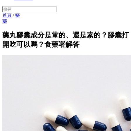
首頁
/
藥
藥
藥丸膠囊成分是葷的、還是素的？膠囊打
開吃可以嗎？食藥署解答