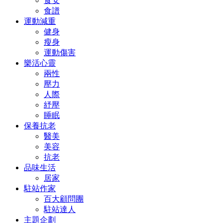
食安
食譜
運動減重
健身
瘦身
運動傷害
樂活心靈
兩性
壓力
人際
紓壓
睡眠
保養抗老
醫美
美容
抗老
品味生活
居家
駐站作家
百大顧問團
駐站達人
主題企劃