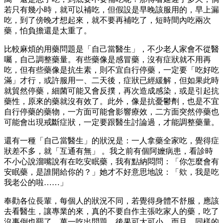
若只有幾小時，就可以補吃，但假設是早晚該服用的，早上漏
吃，到了傍晚才想起來，就不要再補吃了，短時間內吃兩次
藥，怕負擔還是太重了。
比較麻煩的用藥問題是「自己當醫生」，不少老人家會不從醫
囑，自己調整藥量。有些藥像是感冒藥，沒有症狀就不用再
吃，但有些藥像是抗生素，則不宜自行停藥，一定要「吃好吃
滿」才行，或許服用一、二天後，症狀已經緩解，但如果此時
就貿然停藥，細菌可能又會反撲，再次造成感染，或是引起抗
藥性，原來的藥就沒有效了。此外，像是抗憂鬱劑，也是不宜
自行停藥的藥物，一方面可能會影響療效，二方面突然停藥也
可能會出現戒斷症狀，一定要跟醫生討論過，才能調整藥量。
還有一種「自己當醫生」的狀況是：一人拿藥全家吃，覺得症
狀差不多，就「互通有無」 。我之前有個阿嬤病患，看診時
不小心說溜嘴說有在吃安眠藥，我有點納悶問：「你怎麼會有
安眠藥，是誰開給你的？」她才不好意思地說：「欸，我是吃
我老公的啦……」
奉勸各位長輩，每個人的狀況不同，若覺得身體不舒服，應該
去看醫生，讓專業的來，真的不要自作主張吃家人的藥，吃了
沒事倒也罷了，萬一吃出問題，後果可大可小。而且，同樣的