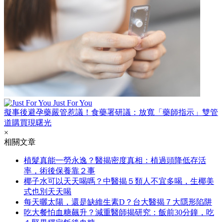
Just For You
擬事後避孕藥嚴管惹議！食藥署研議：放寬「藥師指示」雙管
道購買現曙光
×
相關文章
植髮真能一勞永逸？醫揭密度真相：植過頭降低存活
率，術後保養靠２事
椰子水可以天天喝嗎？中醫揭５類人不宜多喝，生椰美
式也別天天喝
每天曬太陽，還是缺維生素D？台大醫揭７大隱形陷阱
吃大餐怕血糖飆升？減重醫師揭研究：飯前30分鐘，吃