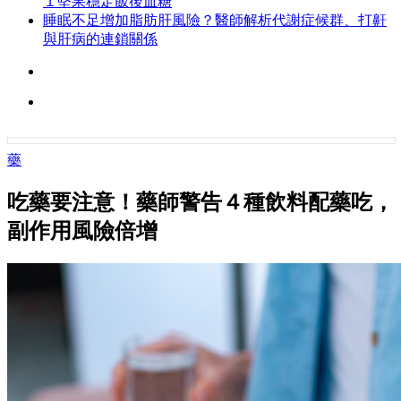
１堅果穩定飯後血糖
睡眠不足增加脂肪肝風險？醫師解析代謝症候群、打鼾
與肝病的連鎖關係
藥
吃藥要注意！藥師警告４種飲料配藥吃，
副作用風險倍增