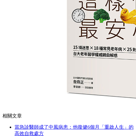
相關文章
當急診醫師成了中風病患：他復健6個月「重啟人生」的
高效自救處方