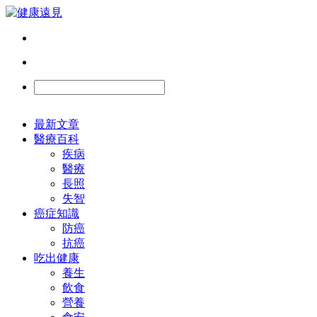
最新文章
醫療百科
疾病
醫療
長照
失智
癌症知識
防癌
抗癌
吃出健康
養生
飲食
營養