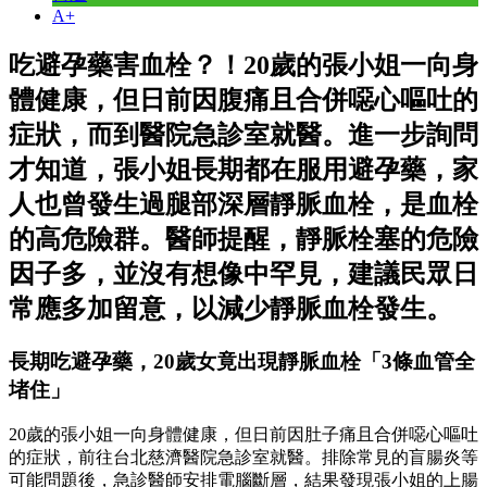
A+
吃避孕藥害血栓？！20歲的張小姐一向身
體健康，但日前因腹痛且合併噁心嘔吐的
症狀，而到醫院急診室就醫。進一步詢問
才知道，張小姐長期都在服用避孕藥，家
人也曾發生過腿部深層靜脈血栓，是血栓
的高危險群。醫師提醒，靜脈栓塞的危險
因子多，並沒有想像中罕見，建議民眾日
常應多加留意，以減少靜脈血栓發生。
長期吃避孕藥，20歲女竟出現靜脈血栓「3條血管全
堵住」
20歲的張小姐一向身體健康，但日前因肚子痛且合併噁心嘔吐
的症狀，前往台北慈濟醫院急診室就醫。排除常見的盲腸炎等
可能問題後，急診醫師安排電腦斷層，結果發現張小姐的上腸