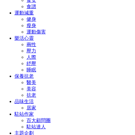
食安
食譜
運動減重
健身
瘦身
運動傷害
樂活心靈
兩性
壓力
人際
紓壓
睡眠
保養抗老
醫美
美容
抗老
品味生活
居家
駐站作家
百大顧問團
駐站達人
主題企劃