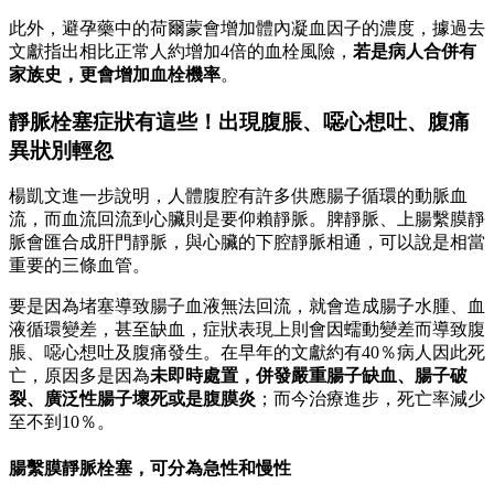
此外，避孕藥中的荷爾蒙會增加體內凝血因子的濃度，據過去
文獻指出相比正常人約增加4倍的血栓風險，
若是病人合併有
家族史，更會增加血栓機率
。
靜脈栓塞症狀有這些！出現腹脹、噁心想吐、腹痛
異狀別輕忽
楊凱文進一步說明，人體腹腔有許多供應腸子循環的動脈血
流，而血流回流到心臟則是要仰賴靜脈。脾靜脈、上腸繫膜靜
脈會匯合成肝門靜脈，與心臟的下腔靜脈相通，可以說是相當
重要的三條血管。
要是因為堵塞導致腸子血液無法回流，就會造成腸子水腫、血
液循環變差，甚至缺血，症狀表現上則會因蠕動變差而導致腹
脹、噁心想吐及腹痛發生。在早年的文獻約有40％病人因此死
亡，原因多是因為
未即時處置，併發嚴重腸子缺血、腸子破
裂、廣泛性腸子壞死或是腹膜炎
；而今治療進步，死亡率減少
至不到10％。
腸繫膜靜脈栓塞，可分為急性和慢性