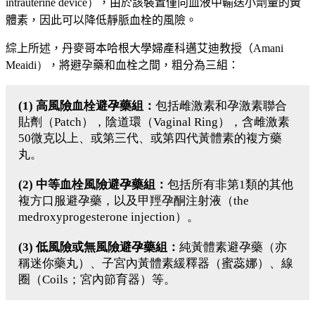
intrauterine device）
，由於該裝置僅向血液中輸送小劑量的黃
體素，因此可以降低靜脈血栓的風險。
綜上所述，丹麥哥本哈根大學婦產科邁艾迪教授（
Amani
Meaidi）
，將避孕藥和血栓之間，粗分為三組：
(1) 高風險血栓避孕藥組：
包括雌激素和孕激素聯合
貼劑（Patch），陰道環（Vaginal Ring），含雌激素
50微克以上、或第三代、或第四代黃體素的複方藥
丸。
(2) 中等血栓風險避孕藥組：
包括所有非第1類的其他
複方口服避孕藥，以及甲羥孕酮注射液（the
medroxyprogesterone injection）。
(3) 低風險或無風險避孕藥組：
純黃體素避孕藥（亦
稱迷你藥丸）、子宮內黃體素緩釋器（蜜蕊娜）、線
圈（Coils；宮內節育器）等。