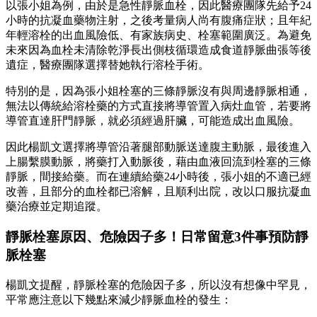
以張小姐為例，由於是急性靜脈血栓，因此醫療團隊先給予24
小時的抗凝血藥物注射，之後考量病人尚有腹痛症狀；且年紀
年輕溶栓的出血風險低、有家族病史、栓塞範圍廣泛。為避免
未來因為血栓未清除乾淨長出側枝循環造成食道靜脈曲張等後
遺症，醫療團隊選擇替她執行溶栓手術。
特別的是，因為張小姐栓塞的三條靜脈沒有與周邊靜脈相通，
無法以傳統給溶栓藥的方式直接將導管置入病灶血管，若要將
導管直達肝門靜脈，就必須經過肝臟，可能造成出血風險。
因此楊凱文選擇將導管沿著腿部動脈送達腹主動脈，最後進入
上腸繫膜動脈，將藥打入動脈後，藉由血液回流到栓塞的三條
靜脈，間接給藥。而在連續給藥24小時後，張小姐的不適已經
改善，且部分的血栓都已溶解，且順利出院，改以口服抗凝血
藥治療並定期追蹤。
靜脈栓塞原因、危險因子多！日常留意3件事預防靜
脈栓塞
楊凱文提醒，靜脈栓塞的危險因子多，所以沒有想像中罕見，
平常應注意以下幾點來減少靜脈血栓的發生：