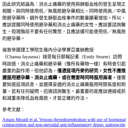
因此研究結論為：消炎止痛藥的使用與靜脈血栓的發生呈現正
相關。與同時使用低／無風險避孕藥相比，同時使用高／中風
險避孕藥時，額外發生靜脈血栓事件的數量顯著增加。所以，
應該提醒同時使用避孕藥和消炎止痛藥的女性，應該要諮詢醫
生，但現階段不要有任何驚慌，且應該儘可能使用低／無風險
的避孕藥。
倫敦帝國理工學院生殖內分泌學賈亞塞納教授
（
Channa
Jayasena）
接受每日郵報記者（
Emily Stearm）
訪問
時說道，消炎止痛藥和避孕藥（像所有藥物一樣）有時會引起
嚴重的副作用，但他認為，
僅憑這項丹麥的研究，女性不應推
遲服用避孕藥、消炎止痛藥，或在需要時同時服用兩者
。僅需
要知道這項訊息，並選擇妥適的消炎止痛藥服用時間長度和劑
量，若有任何疑問，迅速諮詢醫生。最重要的是應該通過戒菸
和減重來降低血栓風險，才是正確的作法。
參考文獻：
Amani Meaidi et al.
Venous thromboembolism with use of hormonal
contraception and non-steroidal anti-inflammatory drugs: nationwide