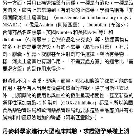
另一方面，常用止痛退燒藥有兩種，一種是有消炎，一種是沒
有消炎，廣告上常常聽到。有消炎的止痛藥，學術名稱為「非
類固醇消炎止痛藥物」（
non-steroidal anti-inflammatory drugs
；
NSAIDs）
，像是
Aspirin（阿斯匹靈）、Ibuprofen（
布洛芬；
台灣商品名速熱寧、英國Nurofen 和美國Advil等）和
diclofenac（待可服寧；台灣商品名來克炎）等，這類藥物有
許多，有的需要處方簽，有的不需要（屬指示用藥），有片
劑、膠囊、乳膏、凝膠甚至注射劑可供選擇，與所有藥物一
樣，消炎止痛藥也有副作用，「不需要處方簽」的通常比「需
要處方簽」的副作用來得少。
但消化不良、嗜睡、頭痛、頭暈、噁心和腹瀉等都是可能的副
作用，甚至有人出現胃潰瘍和貧血等症狀。除了阿斯匹靈以
外，此類藥物的使用也與血栓的發生呈現相關性，甚至新型的
選擇性環加氧酶
- 2
抑製劑（
COX-2 inhibitor）
都是。所以美國
食品藥物管理局和歐洲藥品管理局均要求這些藥品應加註有心
臟病和中風風險增加的警語（阿斯匹靈除外）。
丹麥科學家進行
大型臨床試驗，求證
避孕藥碰上消