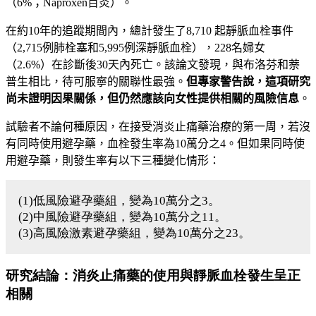
（
6%
；
Naproxen
百炎）。
在約10年的追蹤期間內，總計發生了8,
710
起靜脈血栓事件
（
2,715
例肺栓塞和
5,995
例深靜脈血栓），
228
名婦女
（2.6%）在診斷後
30
天內死亡。該論文發現，與布洛芬和萘
普生相比，待可服寧的關聯性最強。
但專家警告說，這項研究
尚未證明因果關係，但仍然應該向女性提供相關的風險信息
。
試驗者不論何種原因，在接受消炎止痛藥治療的第一周，若沒
有同時使用避孕藥，血栓發生率為10萬分之
4
。但如果同時使
用避孕藥，則發生率有以下三種變化情形：
(1)低風險避孕藥組，變為10萬分之3。
(2)中風險避孕藥組，變為10萬分之11。
(3)高風險激素避孕藥組，變為10萬分之23。
研究結論：消炎止痛藥的使用與靜脈血栓發生呈正
相關