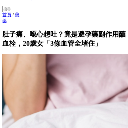
首頁
/
藥
藥
肚子痛、噁心想吐？竟是避孕藥副作用釀
血栓，20歲女「3條血管全堵住」