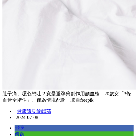
肚子痛、噁心想吐？竟是避孕藥副作用釀血栓，20歲女「3條
血管全堵住」。僅為情境配圖，取自freepik
健康遠見編輯部
2024-07-08
分享
傳送