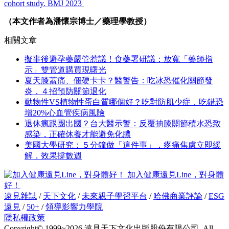
cohort study
. BMJ 2023
（本文作者為潘懷宗博士／藥理學教授）
相關文章
擬事後避孕藥嚴管惹議！食藥署研議：放寬「藥師指
示」雙管道購買現曙光
夏天膝蓋痛、僵硬卡卡？醫警告：吃冰恐催化關節發
炎，４招預防關節退化
動物性VS植物性蛋白質哪個好？吃對防肌少症，吃錯恐
增20%心血管疾病風險
退休瘋跟團出國？台大醫示警：反覆抽膝關節積水恐致
感染，正確休養才能避免化膿
美國大學研究：５分鐘做「這件事」，疼痛焦慮立即緩
解，效果撐數週
加入健康遠見Line，對身體
好！
遠見雜誌
/
天下文化
/
未來親子學習平台
/
哈佛商業評論
/
ESG
遠見
/
50+
/
領導影響力學院
隱私權政策
Copyright© 1999~2026 遠見天下文化出版股份有限公司. All