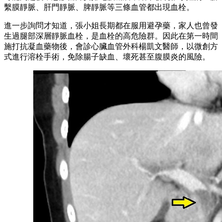
繫膜靜脈、肝門靜脈、脾靜脈等三條血管都出現血栓。
進一步詢問才知道，張小姐長期都在服用避孕藥，家人也曾發
生過腿部深層靜脈血栓，是血栓的高危險群。因此在第一時間
施打抗凝血藥物後，會診心臟血管外科楊凱文醫師，以微創方
式進行溶栓手術，免除腸子缺血、壞死甚至腹膜炎的風險。