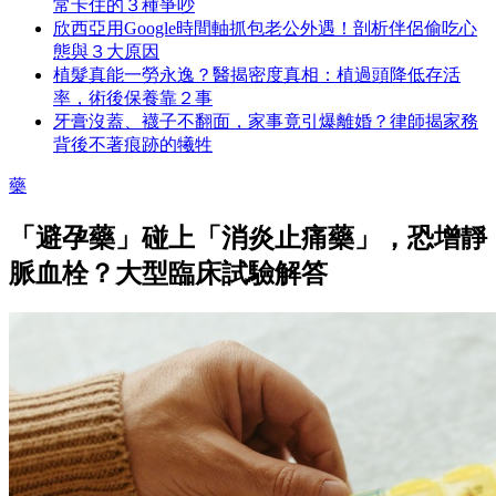
常卡住的３種爭吵
欣西亞用Google時間軸抓包老公外遇！剖析伴侶偷吃心
態與３大原因
植髮真能一勞永逸？醫揭密度真相：植過頭降低存活
率，術後保養靠２事
牙膏沒蓋、襪子不翻面，家事竟引爆離婚？律師揭家務
背後不著痕跡的犧牲
藥
「避孕藥」碰上「消炎止痛藥」，恐增靜
脈血栓？大型臨床試驗解答