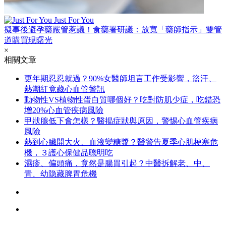
Just For You
擬事後避孕藥嚴管惹議！食藥署研議：放寬「藥師指示」雙管
道購買現曙光
×
相關文章
更年期忍忍就過？90%女醫師坦言工作受影響，盜汗、
熱潮紅竟藏心血管警訊
動物性VS植物性蛋白質哪個好？吃對防肌少症，吃錯恐
增20%心血管疾病風險
甲狀腺低下會怎樣？醫揭症狀與原因，警惕心血管疾病
風險
熱到心臟開大火、血液變糖漿？醫警告夏季心肌梗塞危
機，３護心保健品聰明吃
濕疹、偏頭痛，竟然是腸胃引起？中醫拆解老、中、
青、幼隐藏脾胃危機