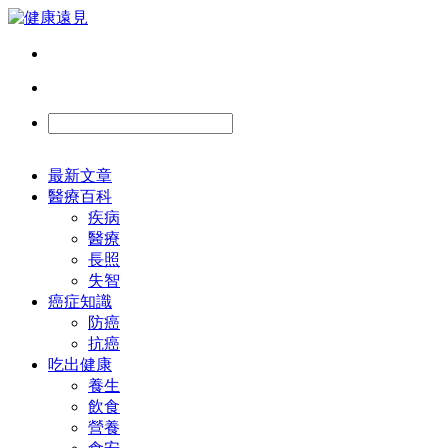
最新文章
醫療百科
疾病
醫療
長照
失智
癌症知識
防癌
抗癌
吃出健康
養生
飲食
營養