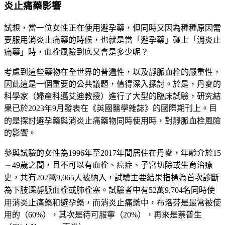
炎止痛藥影響
試想，當一位女性正在使用避孕藥，但同時又因為種種原因需
要服用消炎止痛藥的時候，也就是當「避孕藥」碰上「消炎止
痛藥」時，血栓風險到底又會是多少呢？
考慮到這些藥物在全世界的普遍性，以及靜脈血栓的嚴重性，
因此這是一個重要的公共議題，值得深入探討。於是，丹麥的
科學家（婦產科邁艾迪教授）進行了大型的臨床試驗，研究結
果已於
2023年9
月發表在《英國醫學雜誌》的國際期刊上。目
的是探討避孕藥與消炎止痛藥物同時使用時，對靜脈血栓風險
的影響。
參與試驗的女性為
1996
年至
2017
年間居住在丹麥，年齡介於
15
～49
歲之間，且不可以有血栓、癌症、子宮切除或生育治療
史，共有
2
02萬9
,
065人
被納入，試驗主要結果指標為首次診斷
為下肢深靜脈血栓或肺栓塞。試驗者中有
52萬9,704
名同時使
用消炎止痛藥和避孕藥，而消炎止痛藥中，布洛芬是最常被使
用的（
60%
），其次是待可服寧（
20%
），再來是萘普生