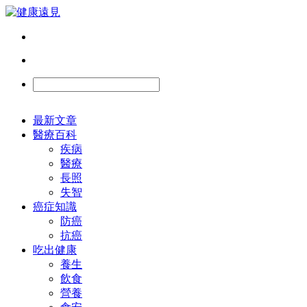
最新文章
醫療百科
疾病
醫療
長照
失智
癌症知識
防癌
抗癌
吃出健康
養生
飲食
營養