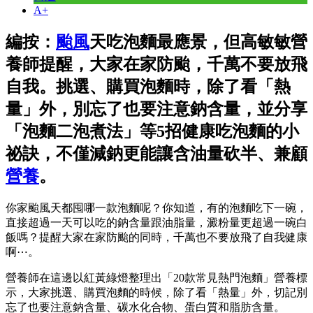
A+
編按：
颱風
天吃泡麵最應景，但高敏敏營
養師提醒，大家在家防颱，千萬不要放飛
自我。挑選、購買泡麵時，除了看「熱
量」外，別忘了也要注意鈉含量，並分享
「泡麵二泡煮法」等5招健康吃泡麵的小
祕訣，不僅減鈉更能讓含油量砍半、兼顧
營養
。
你家颱風天都囤哪一款泡麵呢？你知道，有的泡麵吃下一碗，
直接超過一天可以吃的鈉含量跟油脂量，澱粉量更超過一碗白
飯嗎？提醒大家在家防颱的同時，千萬也不要放飛了自我健康
啊⋯。
營養師在這邊以紅黃綠燈整理出「20款常見熱門泡麵」營養標
示，大家挑選、購買泡麵的時候，除了看「熱量」外，切記別
忘了也要注意鈉含量、碳水化合物、蛋白質和脂肪含量。