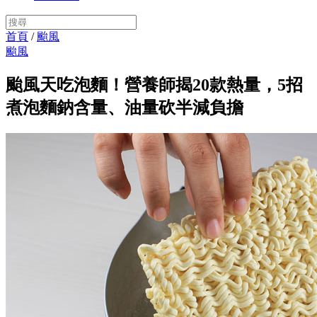
首頁
/
颱風
颱風
颱風天吃泡麵！營養師揭20款熱量，5招
煮泡麵鈉含量、油量砍半減負擔