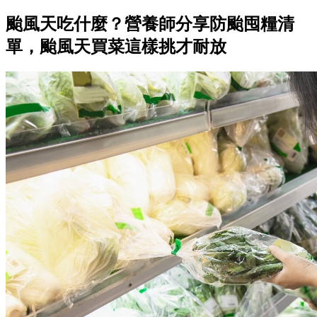
颱風天吃什麼？營養師分享防颱囤糧清
單，颱風天買菜這樣挑才耐放