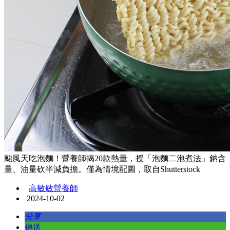
颱風天吃泡麵！營養師揭20款熱量，授「泡麵二泡煮法」鈉含
量、油量砍半減負擔。僅為情境配圖，取自Shutterstock
高敏敏營養師
2024-10-02
分享
傳送