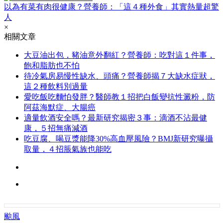
以為有菜有肉很健康？營養師：「這４種外食」其實熱量超驚
人
×
相關文章
大豆油出包，豬油意外翻紅？營養師：吃對這１件事，
飽和脂肪也不怕
待冷氣房易慢性缺水、頭痛？營養師揭７大缺水症狀，
這２種飲料別過量
愛吃飯吃麵怕發胖？醫師教１招把白飯變抗性澱粉，防
阿茲海默症、大腸癌
適量飲酒安全嗎？最新研究揭密３事：滴酒不沾最健
康，５招無痛減酒
吃豆腐、喝豆漿能降30%高血壓風險？BMJ新研究曝攝
取量，４招脹氣族也能吃
颱風