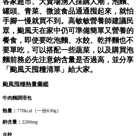
各家超市、大賣場湧入採購人潮，泡麵、
罐頭、青菜、微波食品通通囤起來，就怕
手腳一慢就買不到。高敏敏營養師建議民
眾，颱風天在家中仍可準備簡單又營養的
餐食，即使要吃泡麵、水餃、乾拌麵也不
要單吃，可以搭配一些蔬菜，以及購買泡
麵前務必先注意鈉含量是否過高，並分享
「颱風天囤糧清單」給大家。
颱風囤糧熱量圖鑑
牛肉麵調理包
熱量：
770kcal（一份630g）
鈉含量：
2260mg
水餃