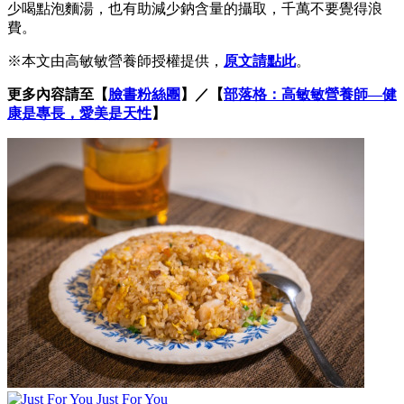
少喝點泡麵湯，也有助減少鈉含量的攝取，千萬不要覺得浪
費。
※本文由高敏敏營養師授權提供，
原文請點此
。
更多內容請至
【
臉書粉絲團
】
／【
部落格：
高敏敏營養師—健
康是專長，愛美是天性
】
Just For You