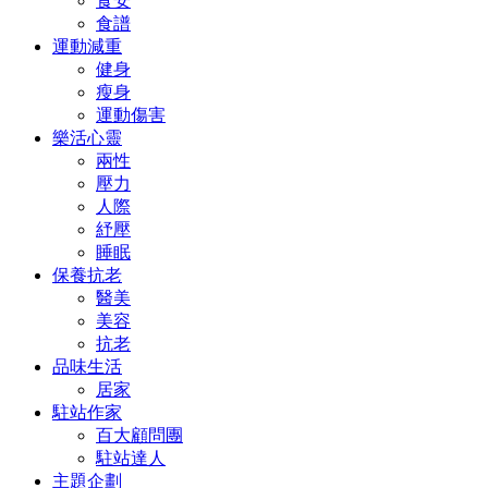
食安
食譜
運動減重
健身
瘦身
運動傷害
樂活心靈
兩性
壓力
人際
紓壓
睡眠
保養抗老
醫美
美容
抗老
品味生活
居家
駐站作家
百大顧問團
駐站達人
主題企劃