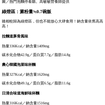
圖／熱門泡麵停看聽。高敏敏營養師提供
綠燈區：澱粉量≒0.7碗飯
雖相較歸為綠燈區，但也不能放心大肆食用！鈉含量依舊高高
高！
拉麵道豚骨風味
熱量336Kcal／鈉含量1409mg
碳水化合物42.9g／蛋白質7.7g／脂肪14.8g
農心韓國泡菜味杯麵
熱量327Kcal／鈉含量1620mg
碳水化合物49.1g／蛋白質6.5g／脂肪11.6g
日清合味道海鮮味杯麵
熱量316Kcal／鈉含量1516mg