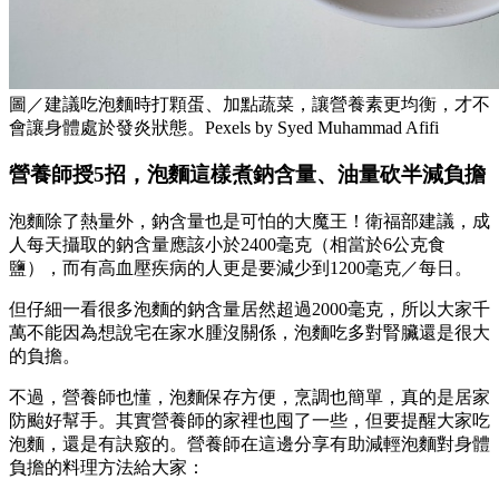
圖／建議吃泡麵時打顆蛋、加點蔬菜，讓營養素更均衡，才不
會讓身體處於發炎狀態。Pexels by Syed Muhammad Afifi
營養師授5招，泡麵這樣煮鈉含量、油量砍半減負擔
泡麵除了熱量外，鈉含量也是可怕的大魔王！衛福部建議，成
人每天攝取的鈉含量應該小於2400毫克（相當於6公克食
鹽），而有高血壓疾病的人更是要減少到1200毫克／每日。
但仔細一看很多泡麵的鈉含量居然超過2000毫克，所以大家千
萬不能因為想說宅在家水腫沒關係，泡麵吃多對腎臟還是很大
的負擔。
不過，營養師也懂，泡麵保存方便，烹調也簡單，真的是居家
防颱好幫手。其實營養師的家裡也囤了一些，但要提醒大家吃
泡麵，還是有訣竅的。營養師在這邊分享有助減輕泡麵對身體
負擔的料理方法給大家：