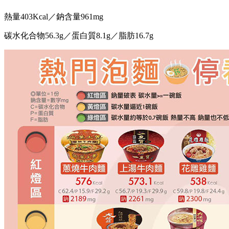
熱量403Kcal／鈉含量961mg
碳水化合物56.3g／蛋白質8.1g／脂肪16.7g