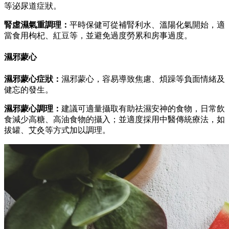
等泌尿道症狀。
腎虛濕氣重調理：
平時保健可從補腎利水、溫陽化氣開始，適
當食用枸杞、紅豆等，並避免過度勞累和房事過度。
濕邪蒙心
濕邪蒙心症狀：
濕邪蒙心，容易導致焦慮、煩躁等負面情緒及
健忘的發生。
濕邪蒙心調理：
建議可適量攝取有助祛濕安神的食物，日常飲
食減少高糖、高油食物的攝入；並適度採用中醫傳統療法，如
拔罐、艾灸等方式加以調理。