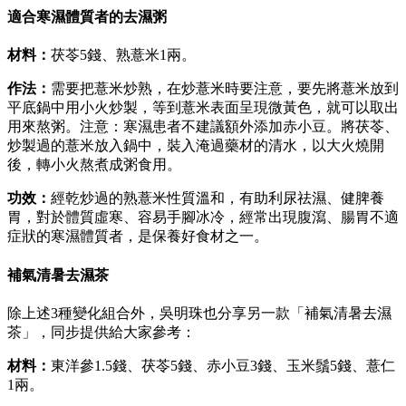
適合寒濕體質者的去濕粥
材料：
茯苓5錢、熟薏米1兩。
作法：
需要把薏米炒熟，在炒薏米時要注意，要先將薏米放到
平底鍋中用小火炒製，等到薏米表面呈現微黃色，就可以取出
用來熬粥。注意：寒濕患者不建議額外添加赤小豆。將茯苓、
炒製過的薏米放入鍋中，裝入淹過藥材的清水，以大火燒開
後，轉小火熬煮成粥食用。
功效：
經乾炒過的熟薏米性質溫和，有助利尿祛濕、健脾養
胃，對於體質虛寒、容易手腳冰冷，經常出現腹瀉、腸胃不適
症狀的寒濕體質者，是保養好食材之一。
補氣清暑去濕茶
除上述3種變化組合外，吳明珠也分享另一款「補氣清暑去濕
茶」，同步提供給大家參考：
材料：
東洋參1.5錢、茯苓5錢、赤小豆3錢、玉米鬚5錢、薏仁
1兩。