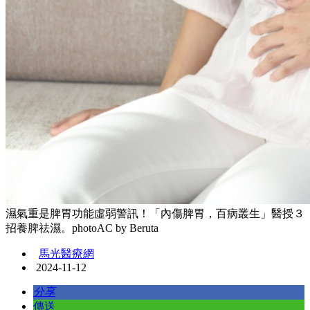
濕氣重是脾胃功能虛弱警訊！「內傷脾胃，百病叢生」醫授３
招養脾祛濕。photoAC by Beruta
馬光醫療網
2024-11-12
分享
傳送