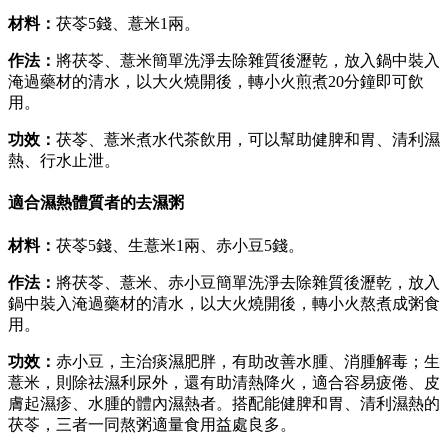
材料：
茯苓5錢、薏米1兩。
作法：
將茯苓、薏米簡單洗淨去除雜質後瀝乾，放入鍋中裝入
淹過藥材的清水，以大火燒開後，轉小火煎煮20分鐘即可飲
用。
功效：
茯苓、薏米煮水代茶飲用，可以幫助健脾和胃、清利濕
熱、行水止泄。
適合濕熱體質者的去濕粥
材料：
茯苓5錢、生薏米1兩、赤小豆5錢。
作法：
將茯苓、薏米、赤小豆簡單洗淨去除雜質後瀝乾，放入
鍋中裝入淹過藥材的清水，以大火燒開後，轉小火熬煮成粥食
用。
功效：
赤小豆，主治痰濕肥胖，有助改善水腫、消腫解毒；生
薏米，則除祛濕利尿外，還有助清熱降火，適合容易疲倦、皮
膚起濕疹、水腫的體內濕熱者。搭配能健脾和胃、清利濕熱的
茯苓，三者一同熬粥適量食用益處良多。