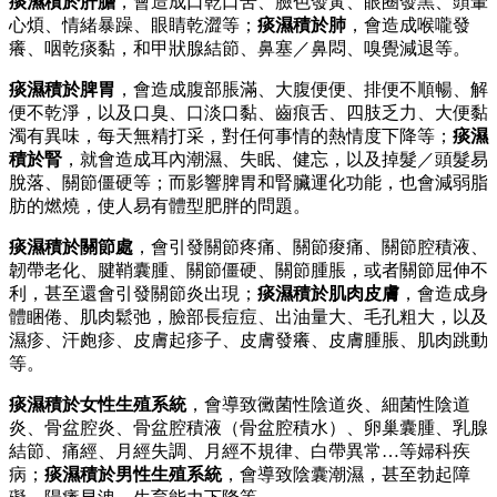
痰濕積於肝膽
，會造成口乾口苦、臉色發黃、眼圈發黑、頭暈
心煩、情緒暴躁、眼睛乾澀等；
痰濕積於肺
，會造成喉嚨發
癢、咽乾痰黏，和甲狀腺結節、鼻塞／鼻悶、嗅覺減退等。
痰濕積於脾胃
，會造成腹部脹滿、大腹便便、排便不順暢、解
便不乾淨，以及口臭、口淡口黏、齒痕舌、四肢乏力、大便黏
濁有異味，每天無精打采，對任何事情的熱情度下降等；
痰濕
積於腎
，就會造成耳內潮濕、失眠、健忘，以及掉髮／頭髮易
脫落、關節僵硬等；而影響脾胃和腎臟運化功能，也會減弱脂
肪的燃燒，使人易有體型肥胖的問題。
痰濕積於關節處
，會引發關節疼痛、關節痠痛、關節腔積液、
韌帶老化、腱鞘囊腫、關節僵硬、關節腫脹，或者關節屈伸不
利，甚至還會引發關節炎出現；
痰濕積於肌肉皮膚
，會造成身
體睏倦、肌肉鬆弛，臉部長痘痘、出油量大、毛孔粗大，以及
濕疹、汗皰疹、皮膚起疹子、皮膚發癢、皮膚腫脹、肌肉跳動
等。
痰濕積於女性生殖系統
，會導致黴菌性陰道炎、細菌性陰道
炎、骨盆腔炎、骨盆腔積液（骨盆腔積水）、卵巢囊腫、乳腺
結節、痛經、月經失調、月經不規律、白帶異常…等婦科疾
病；
痰濕積於男性生殖系統
，會導致陰囊潮濕，甚至勃起障