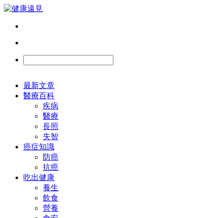
最新文章
醫療百科
疾病
醫療
長照
失智
癌症知識
防癌
抗癌
吃出健康
養生
飲食
營養