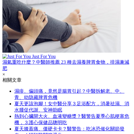
Just For You
濕氣重吃什麼？中醫師推薦 23 種去濕養脾胃食物，排濕兼減
肥
×
相關文章
濕疹、偏頭痛，竟然是腸胃引起？中醫拆解老、中、
青、幼隐藏脾胃危機
夏天更該泡腳！女中醫分享３足浴配方，消暑祛濕、消
水腫促代謝、安神助眠
熱到心臟開大火、血液變糖漿？醫警告夏季心肌梗塞危
機，３護心保健品聰明吃
夏天膝蓋痛、僵硬卡卡？醫警告：吃冰恐催化關節發