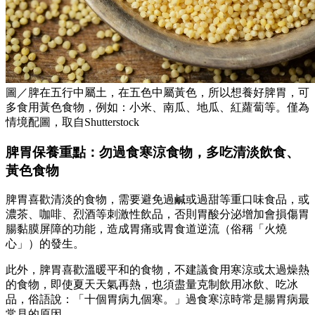
圖／脾在五行中屬土，在五色中屬黃色，所以想養好脾胃，可
多食用黃色食物，例如：小米、南瓜、地瓜、紅蘿蔔等。僅為
情境配圖，取自Shutterstock
脾胃保養重點：勿過食寒涼食物，多吃清淡飲食、
黃色食物
脾胃喜歡清淡的食物，需要避免過鹹或過甜等重口味食品，或
濃茶、咖啡、烈酒等刺激性飲品，否則胃酸分泌增加會損傷胃
腸黏膜屏障的功能，造成胃痛或胃食道逆流（俗稱「火燒
心」）的發生。
此外，脾胃喜歡溫暖平和的食物，不建議食用寒涼或太過燥熱
的食物，即使夏天天氣再熱，也須盡量克制飲用冰飲、吃冰
品，俗語說：「十個胃病九個寒。」過食寒涼時常是腸胃病最
常見的原因。