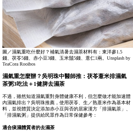
圖／濕氣重吃什麼好？補氣清暑去濕茶材料有：東洋參1.5
錢、茯苓5錢、赤小豆3錢、玉米鬚5錢、薏仁1兩。Unsplash by
TeaCora Rooibos
濕氣重怎麼辦？吳明珠中醫師推：茯苓薏米排濕氣
茶粥3吃法＋1健脾去濕茶
不過，雖然知道濕氣重對身體健康不利，但怎麼做才能加速體
內濕氣排出？吳明珠推薦，使用茯苓、生／熟薏米作為基本材
料，並視體質決定添加赤小豆與否的居家漢方「排濕氣茶」、
「排濕氣粥」提供給民眾作為日常保健參考：
適合痰濕體質者的去濕茶