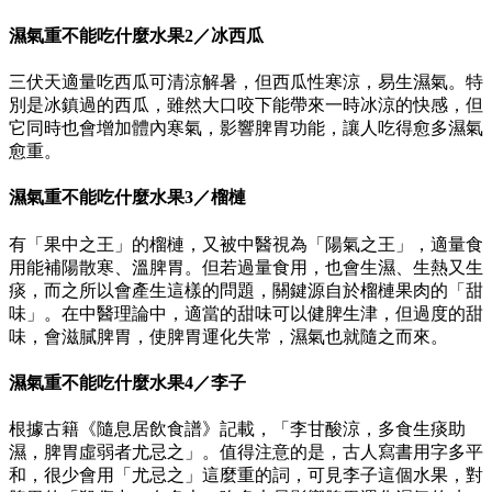
濕氣重不能吃什麼水果
2／冰西瓜
三伏天適量吃西瓜可清涼解暑，但西瓜性寒涼，易生濕氣。特
別是冰鎮過的西瓜，雖然大口咬下能帶來一時冰涼的快感，但
它同時也會增加體內寒氣，影響脾胃功能，讓人吃得愈多濕氣
愈重。
濕氣重不能吃什麼水果
3／榴槤
有「果中之王」的榴槤，又被中醫視為「陽氣之王」，適量食
用能補陽散寒、溫脾胃。但若過量食用，也會生濕、生熱又生
痰，而之所以會產生這樣的問題，關鍵源自於榴槤果肉的「甜
味」。在中醫理論中，適當的甜味可以健脾生津，但過度的甜
味，會滋膩脾胃，使脾胃運化失常，濕氣也就隨之而來。
濕氣重不能吃什麼水果4／
李子
根據古籍《隨息居飲食譜》記載，「李甘酸涼，多食生痰助
濕，脾胃虛弱者尤忌之」。值得注意的是，古人寫書用字多平
和，很少會用「尤忌之」這麼重的詞，可見李子這個水果，對