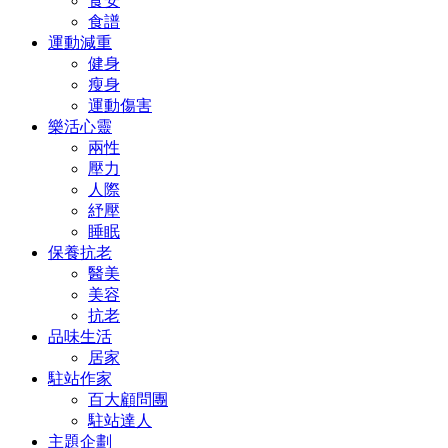
食安
食譜
運動減重
健身
瘦身
運動傷害
樂活心靈
兩性
壓力
人際
紓壓
睡眠
保養抗老
醫美
美容
抗老
品味生活
居家
駐站作家
百大顧問團
駐站達人
主題企劃