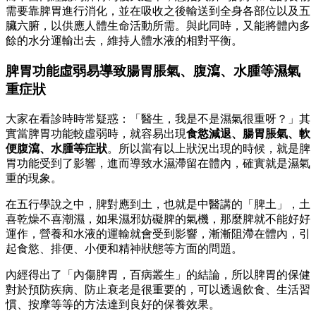
需要靠脾胃進行消化，並在吸收之後輸送到全身各部位以及五
臟六腑，以供應人體生命活動所需。與此同時，又能將體內多
餘的水分運輸出去，維持人體水液的相對平衡。
脾胃功能虛弱易導致腸胃脹氣、腹瀉、水腫等濕氣
重症狀
大家在看診時時常疑惑：「醫生，我是不是濕氣很重呀？」其
實當脾胃功能較虛弱時，就容易出現
食慾減退、腸胃脹氣、軟
便腹瀉、水腫等症狀
。所以當有以上狀況出現的時候，就是脾
胃功能受到了影響，進而導致水濕滯留在體內，確實就是濕氣
重的現象。
在五行學說之中，脾對應到土，也就是中醫講的「脾土」，土
喜乾燥不喜潮濕，如果濕邪妨礙脾的氣機，那麼脾就不能好好
運作，營養和水液的運輸就會受到影響，漸漸阻滯在體內，引
起食慾、排便、小便和精神狀態等方面的問題。
內經得出了「內傷脾胃，百病叢生」的結論，所以脾胃的保健
對於預防疾病、防止衰老是很重要的，可以透過飲食、生活習
慣、按摩等等的方法達到良好的保養效果。