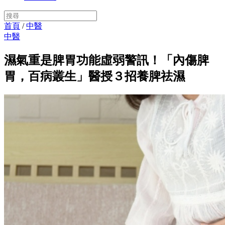
首頁
/
中醫
中醫
濕氣重是脾胃功能虛弱警訊！「內傷脾
胃，百病叢生」醫授３招養脾祛濕