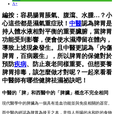
A+
編按：容易腸胃脹氣、腹瀉、水腫…？小
心這些都是濕氣重症狀！
中醫
認為脾胃是
持人體水液相對平衡的重要臟腑，當脾胃
功能受到影響，便會使水濕滯留在體內，
導致上述現象發生。且中醫更認為「內傷
脾胃，百病叢生」，所以脾胃的保健對於
預防
疾病
、防止衰老同樣重要。但想要養
脾胃排毒，該怎麼做才對呢？一起來看看
中醫師有哪些健脾祛濕祕訣吧！
中醫的「脾」和西醫中的「脾臟」概念不完全相同
現代醫學中的脾臟為一個具有造血功能並與免疫相關的器官。
而中醫內經認為脾胃為後天之本，意指人所喝的水和吃的食物