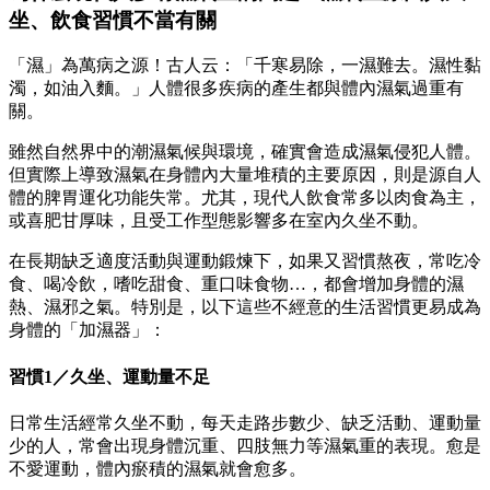
坐、飲食習慣不當有關
「濕」為萬病之源！古人云：「千寒易除，一濕難去。濕性黏
濁，如油入麵。」人體很多疾病的產生都與體內濕氣過重有
關。
雖然自然界中的潮濕氣候與環境，確實會造成濕氣侵犯人體。
但實際上導致濕氣在身體內大量堆積的主要原因，則是源自人
體的脾胃運化功能失常。尤其，現代人飲食常多以肉食為主，
或喜肥甘厚味，且受工作型態影響多在室內久坐不動。
在長期缺乏適度活動與運動鍛煉下，如果又習慣熬夜，常吃冷
食、喝冷飲，嗜吃甜食、重口味食物…，都會增加身體的濕
熱、濕邪之氣。特別是，以下這些不經意的生活習慣更易成為
身體的「加濕器」：
習慣1／久坐、運動量不足
日常生活經常久坐不動，每天走路步數少、缺乏活動、運動量
少的人，常會出現身體沉重、四肢無力等濕氣重的表現。愈是
不愛運動，體內瘀積的濕氣就會愈多。