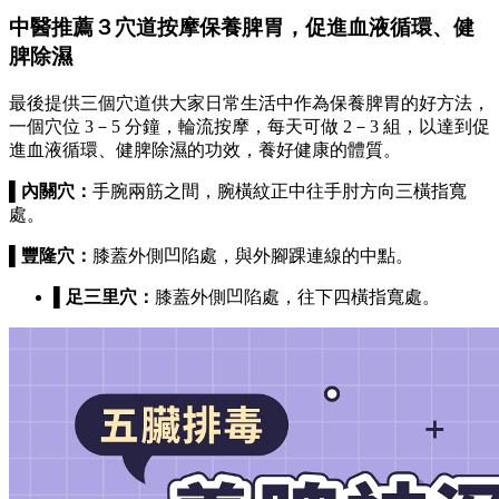
中醫推薦３穴道按摩保養脾胃，促進血液循環、健
脾除濕
最後提供三個穴道供大家日常生活中作為保養脾胃的好方法，
一個穴位 3－5 分鐘，輪流按摩，每天可做 2－3 組，以達到促
進血液循環、健脾除濕的功效，養好健康的體質。
▌內關穴：
手腕兩筋之間，腕橫紋正中往手肘方向三橫指寬
處。
▌豐隆穴：
膝蓋外側凹陷處，與外腳踝連線的中點。
▌足三里穴：
膝蓋外側凹陷處，往下四橫指寬處。