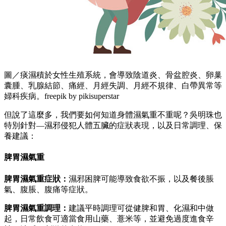
圖／痰濕積於女性生殖系統，會導致陰道炎、骨盆腔炎、卵巢
囊腫、乳腺結節、痛經、月經失調、月經不規律、白帶異常等
婦科疾病。freepik by pikisuperstar
但說了這麼多，我們要如何知道身體濕氣重不重呢？吳明珠也
特別針對—濕邪侵犯人體五臟的症狀表現，以及日常調理、保
養建議：
脾胃濕氣重
脾胃濕氣重症狀：
濕邪困脾可能導致食欲不振，以及餐後脹
氣、腹脹、腹痛等症狀。
脾胃濕氣重調理：
建議平時調理可從健脾和胃、化濕和中做
起，日常飲食可適當食用山藥、薏米等，並避免過度進食辛