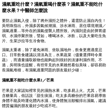
濕氣重吃什麼？濕氣重喝什麼茶？濕氣重不能吃什
麼水果？中醫師怎麼說
要防止濕氣入侵，除了將外濕拒之體外，還需防止濕自內生！
吳明珠指出，外濕多因氣候潮濕、涉水淋雨、居住環境潮濕／
濕氣過重…等外在的濕氣侵襲人體所致。內濕則是由於脾胃虛
弱、水濕停聚所致，譬如，嗜喝冰水、冰飲，以及大量吃生魚
片、生菜沙拉等生冷食物。
濕氣太重者，除了避免淋雨、坐臥濕地外，飲食更應適度忌
口。日常飲食建議以清淡為主，水果蔬菜（儘量選擇時令果
蔬），而適量攝取穀物也能夠起到很好的淡滲利濕作用。不
過，吳明珠也提醒，有些常見的水果雖然看似美味，卻容易助
長濕氣堆積，有濕氣過重問題的朋友最好少碰：
濕氣重不能吃什麼水果
1／芒果
芒果是大家認知裡常見的濕熱水果，吃多易上火。尤其，芒果
含糖量高，俗話說「甜生痰濕」吃太多高糖份的芒果容易導致
身體不能及時運化體內水濕，使身體無法順暢排出濕氣，建議
體質偏濕的朋友最好少吃或不吃。