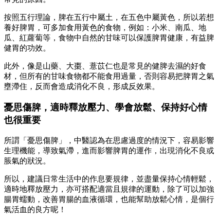
按照五行理論，脾在五行中屬土，在五色中屬黃色，所以若想
養好脾胃，可多加食用黃色的食物，例如：小米、南瓜、地
瓜、紅蘿蔔等，食物中自然的甘味可以保護脾胃健康，有益脾
健胃的功效。
此外，像是山藥、大棗、薏苡仁也是常見的健脾去濕的好食
材，但所有的甘味食物都不能食用過量，否則容易把脾胃之氣
壅滯住，反而會造成消化不良，形成反效果。
憂思傷脾，適時釋放壓力、學會放鬆、保持好心情
也很重要
所謂「憂思傷脾」，中醫認為在思慮過度的情況下，容易影響
生理機能，導致氣滯，進而影響脾胃的運作，出現消化不良或
脹氣的狀況。
所以，建議日常生活中的作息要規律，並盡量保持心情輕鬆，
適時地釋放壓力，亦可搭配適當且規律的運動，除了可以加強
腸胃蠕動，改善胃腸的血液循環，也能幫助放鬆心情，是個行
氣活血的良方呢！