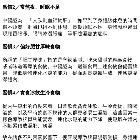
習慣2／常熬夜、睡眠不足
中醫認為，「人臥則血歸於肝」，如果到了身體該休息的時間
還不睡覺，肝臟也得不到休息。長期睡眠不足，身體就容易出
現頭昏腦漲、眼睛乾澀脹痛…等肝膽濕熱的症狀。
習慣3／偏好肥甘厚味食物
所謂的「肥甘厚味」指的是辛辣油膩、吃來甜膩的精緻食物，
或者味道濃厚的食物。中醫認為，過量食用上述食物會傷害脾
胃，降低身體運化水濕的能力，從而助長濕氣生成，使痰濕凝
滯體內。
習慣4／貪食冰飲生冷食物
從內生濕邪的角度來看，日常飲食貪食冰飲、生冷食物、嗜喝
酒飲，以及平時飲食不規律的人群更容易生濕氣。這些因素一
樣會導致脾胃功能變差、運化水濕的能力下降，使濕氣在體內
不斷累積成濕邪、痰濕。
故在諸多不利因素影響下，便容易導致脾胃陽氣受損，身體運