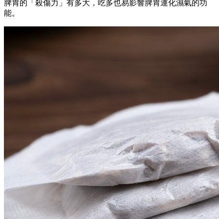
脾胃的「殺傷力」有多大，吃多也易影響脾胃運化濕氣的功
能。