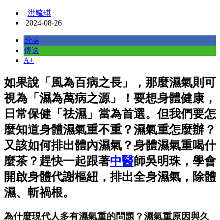
洪毓琪
2024-08-26
分享
傳送
A+
如果說「風為百病之長」，那麼濕氣則可
視為「濕為萬病之源」！要想身體健康，
日常保健「祛濕」當為首選。但我們要怎
麼知道身體濕氣重不重？濕氣重怎麼辦？
又該如何排出體內濕氣？身體濕氣重喝什
麼茶？趕快一起跟著
中醫
師吳明珠，學會
開啟身體代謝樞紐，排出全身濕氣，除體
濕、斬禍根。
為什麼現代人多有濕氣重的問題？濕氣重原因與久