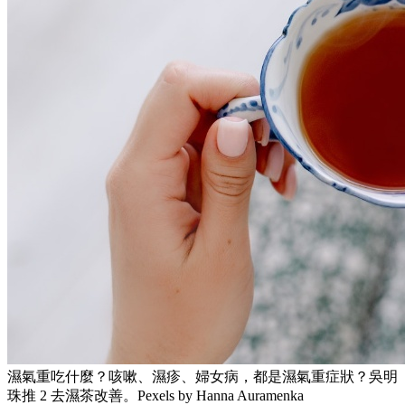
濕氣重吃什麼？咳嗽、濕疹、婦女病，都是濕氣重症狀？吳明
珠推 2 去濕茶改善。Pexels by Hanna Auramenka