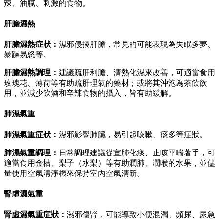
辣、油膩、刺激的食物。
肝膽濕熱
肝膽濕熱症狀：
濕邪侵擾肝膽，常見的可能表現為失眠多夢、
暴躁易怒等。
肝膽濕熱調理：
建議疏肝利膽、清熱化濕來改善，可適當食用
玫瑰花、薄荷等有助疏肝理氣的藥材；或將其沖泡為茶飲飲
用，並減少飲酒和辛辣食物的攝入，皆有助緩解。
肺濕氣重
肺濕氣重症狀：
濕邪影響肺臟，易引起咳嗽、痰多等症狀。
肺濕氣重調理：
日常調理建議從宣肺化痰、止咳平喘著手，可
適當食用金桔、梨子（水梨）等有助潤肺、潤喉的水果，並儘
量使用空氣清淨機來保持室內空氣清新。
腎虛濕氣重
腎虛濕氣重症狀：
濕邪傷腎，可能導致小便混濁、頻尿、尿急