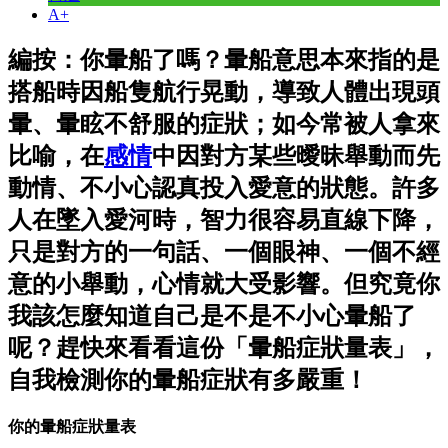
A+
編按：你暈船了嗎？暈船意思本來指的是
搭船時因船隻航行晃動，導致人體出現頭
暈、暈眩不舒服的症狀；如今常被人拿來
比喻，在
感情
中因對方某些曖昧舉動而先
動情、不小心認真投入愛意的狀態。許多
人在墜入愛河時，智力很容易直線下降，
只是對方的一句話、一個眼神、一個不經
意的小舉動，心情就大受影響。但究竟你
我該怎麼知道自己是不是不小心暈船了
呢？趕快來看看這份「暈船症狀量表」，
自我檢測你的暈船症狀有多嚴重！
你的暈船症狀量表