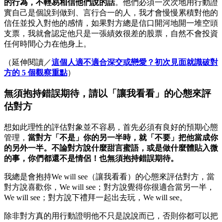
的行為，不輕易相信他們說的話
。他們必須一次次地用行動證
實自己是個說到做到、言行合一的人，我才會慢慢累積對他的
信任並投入對他的感情，如果對方總是信口開河地開一堆空頭
支票，我就會認定他只是一張績效很差的股票，自然不會投資
任何時間心力在他身上。
（延伸閱讀／
這個人適不適合深交或戀愛？初次見面就識破對
方的 5 個觀察重點
）
無須抱持錯誤期待，
請以「讓我看看」的心態來評
估對方
想如此理性的評估對象並不容易，首先必須有良好的預期心態
管理，
當對方「不是」你的另一半時，就「不要」把他當成你
的另外一半。
不論對方說什麼甜言蜜語，或是做什麼體貼入微
的事，你們都還不是情侶！也無須抱持錯誤期待。
我總是會抱持We will see（讓我看看）的心態來評估對方，當
對方說喜歡你，We will see；對方說覺得你很適合當另一半，
We will see；對方說下禮拜一起出去玩，We will see。
除非對方真的用行動證明他不只是說說而已，否則你都可以把