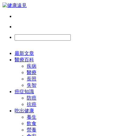
最新文章
醫療百科
疾病
醫療
長照
失智
癌症知識
防癌
抗癌
吃出健康
養生
飲食
營養