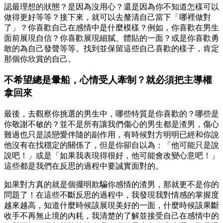
認最理想的狀態？是因為沒用心？還是因為你不知道怎樣可以
做得更好等等？接下來，就可以去釐清自己當下「哪裡做對
了」？你喜歡自己在感情中是什麼模樣？例如，你喜歡在男生
面前展現自信？你喜歡展現細膩、體貼的一面？或是你喜歡勇
敢的為自己發聲等等。找到並保留這些自己喜歡的樣子，肯定
那個你欣賞的自己。
不希望總是暈船，心情受人牽制？就必須把主導權
拿回來
最後，去觀察你挑選的男生中，哪些特質是你喜歡的？哪些是
你敬謝不敏的？並不是所有讓我們傷心的男生都是渣男，傷心
難過也只是談戀愛伴隨的副作用，有時候對方明明已經和你說
他沒有在找穩定的關係了，但是你卻自以為：「他可能只是說
說吧！」或是「如果我表現得很好，他可能會改變心意吧！」
這些都是我們在反思的過程中要誠實面對的。
如果對方真的就是個擺明欺騙你感情的渣男，那就更不是你的
問題了！在這些不斷反思的過程中，我發現我對情感的掌握度
越來越高，知道什麼時候該展現美好的一面，什麼時候該果斷
收手不再無止境的內耗，我清楚的了解並接受自己在感情中的