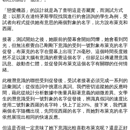
「戀愛機器」的設計就是為了查明這是否屬實，而測試方式
是：以那天在達特茅斯學院找我進行約會諮詢的學生為例，受
試者向程式提供她有意思的兩個對象的名字，比方說布萊克和
西羅。
接著，測試開始之後，她眼前的螢幕會開始閃爍，她會看到閃
光，但無法察覺自己剛剛下意識的受到一號對象布萊克的名字
促發，布萊克的名字在螢幕上出現了26毫秒。這個時間長度雖
然不足以讓大腦有意識的察覺這個名字，但卻足以傳遞潛意識
訊息、啟動杏仁體，並促發與布萊克這個名字有關聯的任何情
緒。
此種潛意識的聯想受到促發後，受試者接著必須完成一系列的
語彙測試：從假造詞中挑選出真詞。我們密切追蹤她的反應時
間，藉此從統計分析數據中衡量具顯著意義的細微差異。女學
生的潛意識受到一號對象的名字促發後，辨識真假詞的速度比
使用二號對象西羅的名字時，快上了近20%。接下來，我們讓
兩個名字隨機出現，先閃現西羅的名字，而她對布萊克的名字
依然展現出相同的快速反應。
但這是否就一定意味了她下意識比較喜歡布萊克呢？還是正好