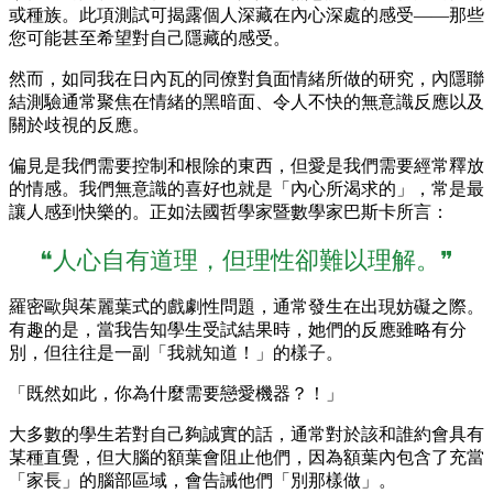
或種族。此項測試可揭露個人深藏在內心深處的感受——那些
您可能甚至希望對自己隱藏的感受。
然而，如同我在日內瓦的同僚對負面情緒所做的研究，內隱聯
結測驗通常聚焦在情緒的黑暗面、令人不快的無意識反應以及
關於歧視的反應。
偏見是我們需要控制和根除的東西，但愛是我們需要經常釋放
的情感。我們無意識的喜好也就是「內心所渴求的」，常是最
讓人感到快樂的。正如法國哲學家暨數學家巴斯卡所言：
❝人心自有道理，但理性卻難以理解。❞
羅密歐與茱麗葉式的戲劇性問題，通常發生在出現妨礙之際。
有趣的是，當我告知學生受試結果時，她們的反應雖略有分
別，但往往是一副「我就知道！」的樣子。
「既然如此，你為什麼需要戀愛機器？！」
大多數的學生若對自己夠誠實的話，通常對於該和誰約會具有
某種直覺，但大腦的額葉會阻止他們，因為額葉內包含了充當
「家長」的腦部區域，會告誡他們「別那樣做」。