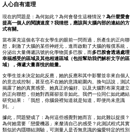
人心自有道理
現在的問題是：為何如此？為何會發生這種情況？
為什麼愛會
提高一個人的閱讀速度？我猜想，應該與大腦內部的連結的方
式有關。
當布萊克這個名字在女學生的眼前一閃而過，所產生的正向聯
想，刺激了大腦的某些神經元，進而啟動了大腦的報償系統，
分泌出大量傳遞訊號的化學物質多巴胺，而
多巴胺會透過處理
幸福感受的區域及其他相連區域（包括幫助我們解析文字的區
域），傳遞大量喜悅的能量。
女學生並未決定如此反應，她的反應和其中影響並非來自個人
的意志或控制，甚至也不在她的意識範圍內。換句話說，測試
揭露了她的真實感受、她真正的偏好、以及大腦對布萊克建立
的正向聯想，但她對西羅卻並非如此。我們一位同仁如此總結
研究結果：「我想，你腦袋裡知道就是知道，即便尚未意識
到。」
據此，問題變成了：為何這些感覺對她而言，如此難以捉摸？
為何她需要「戀愛機器」來釐清自己的感受？此測試程式其實
類似於內隱聯結測驗，可測量人是否無意識的偏愛特定的性別