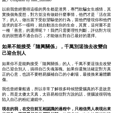
以前我曾經覺得這樣的男生都是渣男，專門欺騙女生感情，其
實換個角度想，對方並沒有做錯什麼事情，他們才是「活在當
下」的人，做出當下受欲望驅使的行為，當他們發現你和他們
追求的並不一樣時，就自動淡出你的生命，其實，這何嘗不是
一種「善意」的選擇呢？！我們只需要理性判斷，評估對方現
在的狀態適不適合自己，才能做出對自己最好的選擇。
如果不能接受「隨興關係」，千萬別逞強去改變自
己迎合別人
如果你不是能夠接受「隨興關係」的人，千萬不要逞強去改變
自己迎合別人，搞得自己失魂落魄。如果你還無法確定對方真
正的心意，也請不要輕易腦補自己的小劇場，最後換來遍體麟
傷。
我也曾經暈船過，所以非常了解很多時候戀愛腦真的不是故意
的，而是太傻太天真，太容易相信對方說的話，便腦波很弱地
陷入自己的粉紅濾鏡中。
現在的我，在交往前互相認識的過程中，只相信男人表現出來