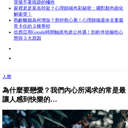
背後不著痕跡的犧牲
家裡老是莫名吵架？心理師揭色彩秘密：擺對顏色能化
解衝突！
熟齡離婚為何增加？愈吵愈心累！心理師揭退休夫妻最
常卡住的３種爭吵
欣西亞用Google時間軸抓包老公外遇！剖析伴侶偷吃心
態與３大原因
人際
為什麼要戀愛？我們內心所渴求的常是最
讓人感到快樂的…