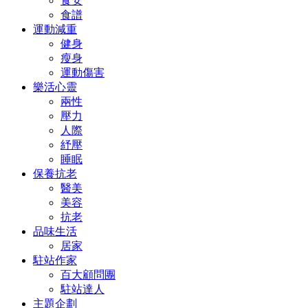
食安
食譜
運動減重
健身
瘦身
運動傷害
樂活心靈
兩性
壓力
人際
紓壓
睡眠
保養抗老
醫美
美容
抗老
品味生活
居家
駐站作家
百大顧問團
駐站達人
主題企劃