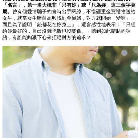
「名言」，第一名大概非「只有妳」或「只為妳」這三個字莫
屬。
曾有個愛情騙子約會時出手闊綽，不惜砸重金買禮物送給
女生，就當女生暗自高興找到金龜婿，對方就開始「變窮」，
而且為了證明「錢都花在妳身上」，還會感性地表示：「只想
給妳最好的，自己沒錢吃飯也沒關係。」聽到如此體貼的話
語，有誰能夠狠下心來拒絕對方的追求？