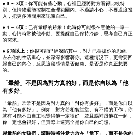
● 0 ～ 3項：
你可能有些心動，心裡已經將對方看得比較特
別，但情緒還能控制在合理範圍內。不過請小心，不要過度投
入，把更多時間用來認識自己。
● 4 ～ 6項：
已有暈船的跡象！此時你可能很在意他的一舉一
動，心情時常被他牽動。要提醒自己保持冷靜，思考自己真正
的需求。
● 6 項以上：
你很可能已經深陷其中，對方已盤據你的思緒、
左右你的生活重心，並深深影響著你。這種情況下，更需要回
歸自己的內心，反思這段感情是否健康、是否是你真正想要
的。
「暈船」不是因為對方真的好，而是你自以為「他
有多好」
「暈船」常常不是因為對方真的「對你有多好」，而是你自以
為「他有多好」。例如，對方若相貌堂堂、有不錯的工作，你
就有可能不由自主地覺得他一定很好，並且腦補跟他在一起，
你一定也會很好，但實際上這完全是你自己的幻想。
易暈船的女孩們，請時時將注意力放在「當下」，而不是你的