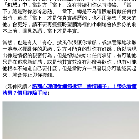
「幻想」中，
當對方「當下」沒有持續和你保持聯絡、「當
下」總是對你忽冷忽熱、「當下」總是不為這段感情做任何付
出時，這些「當下」才是你真實經歷的，也不用妄想「未來的
他」會更好，請不要再癡癡盼望腦海裡的小劇場會依照你的劇
本上演，眼見為憑，當下才是事實。
當然，也是有人「有心」掀風作浪讓你暈船，或無意識地吹皺
一池春水擾亂你的思緒，對方可能真的對你有好感，所以表現
出像是情侶的親密行為，但是卻無法給出任何承諾，有可能他
只是在追求新鮮感，或是他其實並沒有那麼喜歡你，也有可能
他根本不知道自己要什麼，但是當對方一旦發現你可能認真起
來，就會停止與你接觸。
（延伸閱讀／
諮商心理師從細節拆穿「愛情騙子」！帶你看懂
渣男７慣用詐騙手段
）