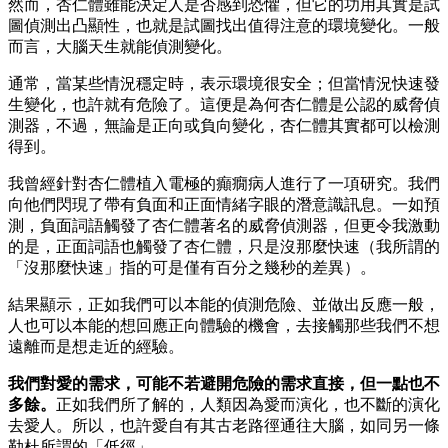
然而，杏仁體雖能決定人是否感到恐懼，但它的功用其實是試
圖偵測出凸顯性，也就是試圖找出值得注意的環境變化。一般
而言，大腦天生就能偵測變化。
通常，當某些情況穩定時，表示環境很安全；但當情況快速發
生變化，也許就有危險了。這便是為何杏仁體是公認的威脅偵
測器，不過，無論是正向或負向變化，杏仁體其實都可以檢測
得到。
我曾經針對杏仁體植入電極的癲癇病人進行了一項研究。我們
向他們閃現了帶有負面和正面情緒字眼的潛意識訊息。一如預
測，負面詞語觸發了杏仁體著名的威脅偵測器，但更令我激動
的是，正面詞語也觸發了杏仁體，只是沒那麼快速（我所謂的
「沒那麼快速」指的可是僅有百分之幾秒的差異）。
結果顯示，正如我們可以本能的偵測危險、並做出反應一般，
人也可以本能的想回應正向體驗的機會，去接觸那些我們不想
遠離而是想走近的經驗。
我們對愛的需求，可能不若避開危險的需求直接，但一點也不
多餘。
正如我們所了解的，人類因為愛而演化，也不斷的演化
去愛人。所以，也許愛自有其古老路徑通往大腦，如同另一條
勒杜所謂的「低徑」。