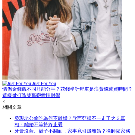
Just For You
情侶金錢觀不同只能分手？花錢坐計程車是浪費錢或買時間？
這樣做打造雙贏戀愛理財學
×
相關文章
發現老公偷吃為何不離婚？欣西亞揭不一走了之３真
相：離婚不等於終止愛
牙膏沒蓋、襪子不翻面，家事竟引爆離婚？律師揭家務