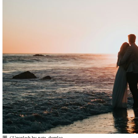
圖／Unsplash by nate_dumlao