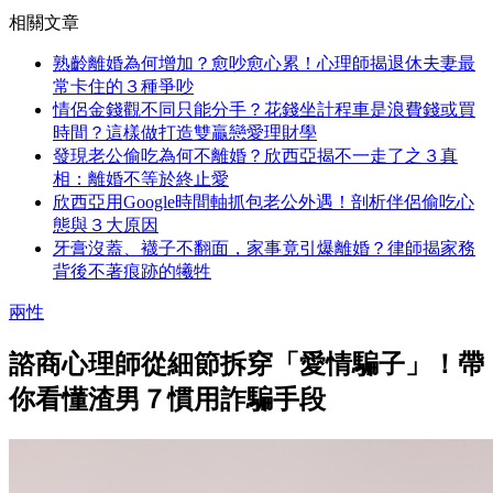
相關文章
熟齡離婚為何增加？愈吵愈心累！心理師揭退休夫妻最
常卡住的３種爭吵
情侶金錢觀不同只能分手？花錢坐計程車是浪費錢或買
時間？這樣做打造雙贏戀愛理財學
發現老公偷吃為何不離婚？欣西亞揭不一走了之３真
相：離婚不等於終止愛
欣西亞用Google時間軸抓包老公外遇！剖析伴侶偷吃心
態與３大原因
牙膏沒蓋、襪子不翻面，家事竟引爆離婚？律師揭家務
背後不著痕跡的犧牲
兩性
諮商心理師從細節拆穿「愛情騙子」！帶
你看懂渣男７慣用詐騙手段