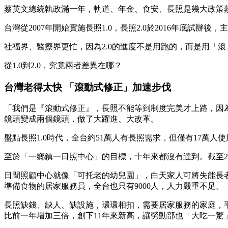
蔡英文總統執政滿一年，軌道、年金、食安、長照是幾大政策
台灣從2007年開始實施長照1.0，長照2.0於2016年底
社福界、醫療界更忙，因為2.0的進度不是用跑的，而是用「
從1.0到2.0，究竟兩者差異在哪？
台灣老得太快 「滾動式修正」加速步伐
「我們是『滾動式修正』，長照不能等到制度完美才上路，因為台
鏡頭變成兩個鏡頭，做了大躍進、大改革。
盤點長照1.0時代，全台約51萬人有長照需求，但僅有17萬
至於「一鄉鎮一日照中心」的目標，十年來都沒有達到。截至201
日間照顧中心就像「可托老的幼兒園」，白天家人可將失能長者送
準備食物的居家服務員，全台也只有9000人，人力嚴重不足。
長照缺錢、缺人、缺設施，環環相扣，需要居家服務的家庭，平
比前一年增加三倍，創下11年來新高，讓勞動部也「大吃一驚