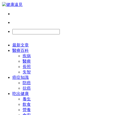
最新文章
醫療百科
疾病
醫療
長照
失智
癌症知識
防癌
抗癌
吃出健康
養生
飲食
營養