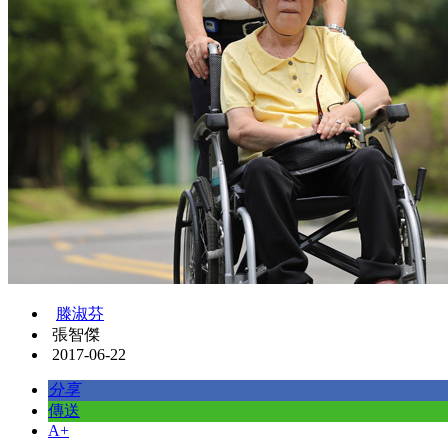
滕淑芬
張智傑
2017-06-22
分享
傳送
A+