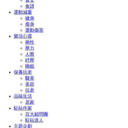
食安
食譜
運動減重
健身
瘦身
運動傷害
樂活心靈
兩性
壓力
人際
紓壓
睡眠
保養抗老
醫美
美容
抗老
品味生活
居家
駐站作家
百大顧問團
駐站達人
主題企劃