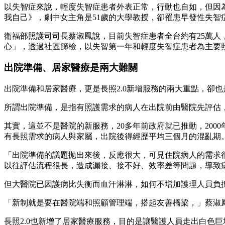
以失智症來說，輕度失智症患者外表正常，行動也自如，但因
我自己》，劇中女主角是51歲的大學教授，卻罹患早發性失
衛福部照護司司長蔡淑鳳說，目前失智症患者全台約有25萬人
心」，透過社區篩檢，以失智第一年和輕度失智症患者為主要
出院準備、居家醫療是兩大難關
出院準備和居家醫療，更是長照2.0新增服務的兩大重點，卻
所謂出院準備，是指有照護需求的病人在出院前由醫院先評估
其實，這並不是醫院的新服務，20多年前政府就已推動，20
有長照需求的病人與家屬，出院後得經歷平均三個月的混亂期
「出院準備的議題拋出來後，反應很大，可見住院病人的需求很
以往評估流程很長，造成漏接、接不好、效率差等問題，導致
但大醫院已因護病比失衡而血汗淋淋，如何不增加護理人員負
「新制就是要在醫院端和照顧管理端，搭起友善橋梁，」蔡淑
長照2.0也新增了居家醫療服務，目的是讓醫護人員走出白色