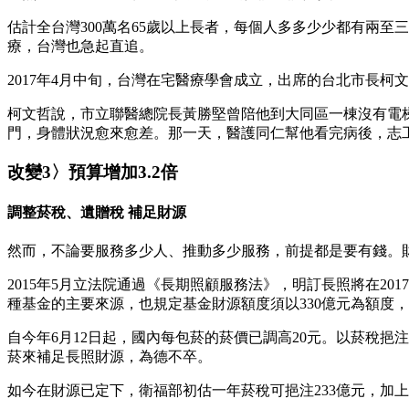
估計全台灣300萬名65歲以上長者，每個人多多少少都有兩
療，台灣也急起直追。
2017年4月中旬，台灣在宅醫療學會成立，出席的台北市長柯
柯文哲說，市立聯醫總院長黃勝堅曾陪他到大同區一棟沒有電梯
門，身體狀況愈來愈差。那一天，醫護同仁幫他看完病後，志工
改變3〉預算增加3.2倍
調整菸稅、遺贈稅 補足財源
然而，不論要服務多少人、推動多少服務，前提都是要有錢。
2015年5月立法院通過《長期照顧服務法》，明訂長照將在20
種基金的主要來源，也規定基金財源額度須以330億元為額度
自今年6月12日起，國內每包菸的菸價已調高20元。以菸稅
菸來補足長照財源，為德不卒。
如今在財源已定下，衛福部初估一年菸稅可挹注233億元，加