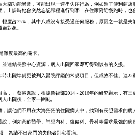
為大腦功能異常，可能出現一連串失序行為，例如進了便利商店
智症，上課時她會突然忘記課程進行到哪；在住家附近慢跑時，也
，輕度占75％，其中八成沒有接受過任何服務，原因之一就是失能
照顧對象。
也是難度最高的關卡。
，並連結長照中心資源，病人出院回家即可得到該有的支援。
00年時出院準備更被列入醫院評鑑的常規項目，但成效不佳。連2
。
高，」蔡淑鳳說，根據衛福部2014～2016年的研究顯示，有
病人出院後，全家一團亂。
擔，讓他們不用在大海茫茫的住院病人中，找到有長照需求的病
鳳說，例如高齡醫學、神經內科、復健科、骨科等需求最強的病
巨塔，為踏不出家門的失能者到宅看病。