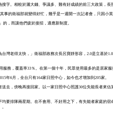
熱搜字。相較於灑大錢、爭議多、難有好成績的前三大政策，長
試辦後，主其事的衛福部就變得好忙，幾乎是一週開一次記者會，只因
滾」的，而讓他們疲於接招，適應新制度。
灣老得太快，」衛福部政務次長呂寶靜形容，2.0是立基於1.0
人使用服務，覆蓋率33％。在第一個十年，民眾使用最多的是居家
5年6月，全台只有164家日照中心，如今也才增加到205家。
去，傍晚再接回家。以一家日照中心照護30位失能長者來估算，
均要排隊兩星期。在不會用、不好用之下，有失能者家庭的宿命只能
」。