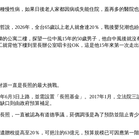
至三種慢性病，如果日後老人家都因病或失能住院，蓋再多的醫院
文哲說，2026年，全台65歲以上老人就會達20％，戰後嬰兒潮
的公寓二樓，探望一位中風15年的50歲男子，他自中風後就沒
就背他下樓到里長辦公室唱卡拉OK，這是他15年來第一次走
財源一直是長照的最大挑戰。
17年6月3日上路，並需設置「長照基金」。2017年1月，立
，缺口則由政府預算補足。
挹注長照，一直被認為有道德爭議，菸價調漲是為了預防並阻止青
上遺贈稅提高至20％，可挹注的63億元，預算規模已可因應第一