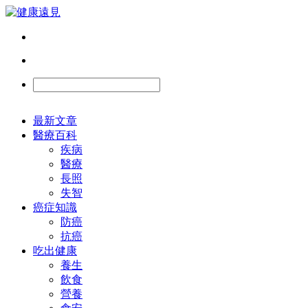
最新文章
醫療百科
疾病
醫療
長照
失智
癌症知識
防癌
抗癌
吃出健康
養生
飲食
營養