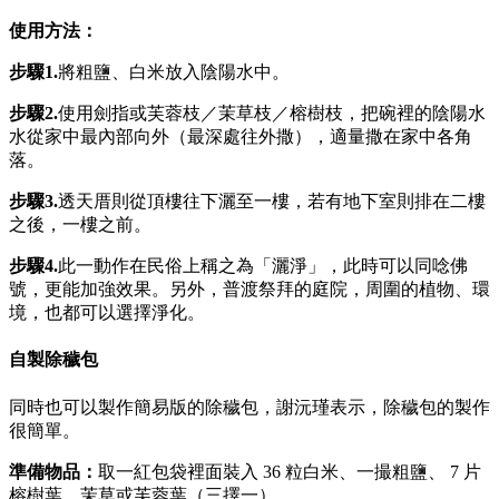
使用方法：
步驟1.
將粗鹽、白米放入陰陽水中。
步驟2.
使用劍指或芙蓉枝／茉草枝／榕樹枝，把碗裡的陰陽水
水從家中最內部向外（最深處往外撒），適量撒在家中各角
落。
步驟3.
透天厝則從頂樓往下灑至一樓，若有地下室則排在二樓
之後，一樓之前。
步驟
4.
此一動作在民俗上稱之為「灑淨」，此時可以同唸佛
號，更能加強效果。另外，普渡祭拜的庭院，周圍的植物、環
境，也都可以選擇淨化。
自製除穢包
同時也可以製作簡易版的除穢包，謝沅瑾表示，除穢包的製作
很簡單。
準備物品：
取一紅包袋裡面裝入 36 粒白米、一撮粗鹽、 7 片
榕樹葉、茉草或芙蓉葉（三擇一）。