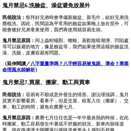
鬼月禁忌6.洗臉盆、澡盆避免放屋外
民俗說法：
祭拜好兄弟時會準備新臉盆、新毛巾，給好兄弟洗
塵梳洗。因此，民間認為平常用的臉盆如果晚上放在室外，可
能會被好兄弟拿來使用，我們再使用就容易生病。
鬼月禁忌原因：
同上蟲蛇蟻獸、蟾蜍。喜歡陰暗潮溼、凹陷處
等可以躲避的地方，像是臉盆等，我們如果使用這樣的臉盆洗
澡、洗臉，皮膚容易有問題。
（延伸閱讀／
八字重量準嗎？八字輕容易被鬼跟、薄命？專業
命理風水師解析
）
鬼月禁忌7.買屋、搬家、動工與買車
民俗說法：
容易有不順或意外發生的情形。謝沅瑾強調，鬼月
其實不影響看房、看車子，但是交屋、租客入住（搬家）、交
車、動工的時間，避免在農曆七月。
鬼月禁忌原因：
農曆七月往往也是一年中最炎熱的時候，在此
時搬家、動工容易發生中暑或不舒服的狀況。新車內裝味道
重，停在路邊讓太陽曬過以後味道會更令人感到不舒服。