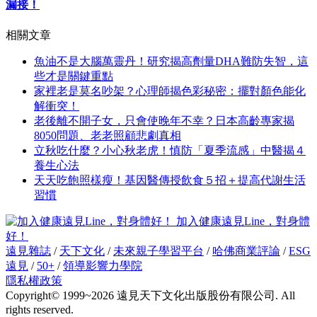
漏接！
相關文章
魚油不是大腦萬靈丹！研究揭高劑量DHA難防失智，這
些才是關鍵重點
家裡老是莫名吵架？心理師揭色彩秘密：擺對顏色能化
解衝突！
老後離不開子女，只會使晚年不幸？日本高齡專家揭
8050問題、老老照顧悲劇真相
立秋吃什麼？小心秋老虎！慎防「夏季流感」中醫揭４
養生心法
天天吃飽照樣瘦！基因醫傳授飲食５招＋提高代謝生活
習慣
加入健康遠見Line，對身體
好！
遠見雜誌
/
天下文化
/
未來親子學習平台
/
哈佛商業評論
/
ESG
遠見
/
50+
/
領導影響力學院
隱私權政策
Copyright© 1999~2026 遠見天下文化出版股份有限公司. All
rights reserved.