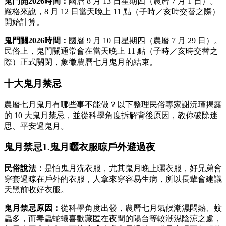
鬼門開2026時間：
國曆 8 月 13 日星期四（農曆 7 月 1 日）。
嚴格來說，8 月 12 日當天晚上 11 點（子時／亥時交替之際）
開始計算。
鬼門關2026時間：
國曆 9 月 10 日星期四（農曆 7 月 29 日）。
民俗上，鬼門關通常會在當天晚上 11 點（子時／亥時交替之
際）正式關閉，象徵農曆七月鬼月的結束。
十大鬼月禁忌
農曆七月鬼月有哪些事不能做？以下整理民俗專家謝沅瑾揭露
的 10 大鬼月禁忌，並從科學角度拆解背後原因，教你破除迷
思、平安過鬼月。
鬼月禁忌1.鬼月曬衣服晾戶外避過夜
民俗說法：
是怕鬼月洗衣服，尤其鬼月晚上曬衣服，好兄弟會
穿套過晾在戶外的衣服，人拿來穿容易生病，所以長輩會建議
天黑前收好衣服。
鬼月禁忌原因：
從科學角度出發，農曆七月氣候潮濕悶熱、蚊
蟲多，而毒蟲蛇蟻喜歡藏匿在夜間的陽台等較潮濕陰涼之處，