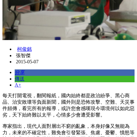
柯俊銘
張智傑
2015-05-07
分享
傳送
A+
每天打開電視，翻閱報紙，國內始終都是政治紛爭、黑心商
品、治安敗壞等負面新聞，國外則是恐怖攻擊、空難、天災事
件頻傳，看完所有的報導，或許您會感嘆現今環境何以如此惡
劣，天下始終難以太平，心情多少會遭受影響。
專家指出，現代人面對層出不窮的亂象，本身好像又無能為
力，未來的不確定性，難免會引發緊張、焦慮、憂鬱、憤怒等