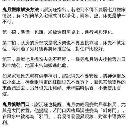
鬼月搬家
解決方法：
謝沅瑾指出，若碰到不得不農曆七月搬家
情況，有 3 招簡單入宅儀式可以淨化，而米、鹽、床更是缺一
不可。
第一招，準備一包鹽、米放進廚房桌上，進行初步淨化。
第二招，臥房的床墊或是眠床架也不要直接靠牆，床先不就定
位，等到過了鬼月後再將床推定位，對住戶比較好。
第三，農曆七月搬進去先不拜拜，一樣等鬼月過去後挑選吉日
和土地公、地基主告知搬進此處。
如果家裡原先就有供奉神明，那記得先不要安座，將神像擺放
在小桌上，神像眼睛處的紅圈也先不要拆下，避免其他靈界的
東西跑進去，另外也先用罐頭、米杯臨時供香，不要使用香
爐。
鬼月慎動門口：
謝沅瑾也提醒，鬼月勿輕易變動居家格局，尤
其是大門位置。他提醒，若門口因格局調整變為「斜角門」，
在風水中被稱為「邪門」，容易引發靈異現象，對家中運勢不
利。