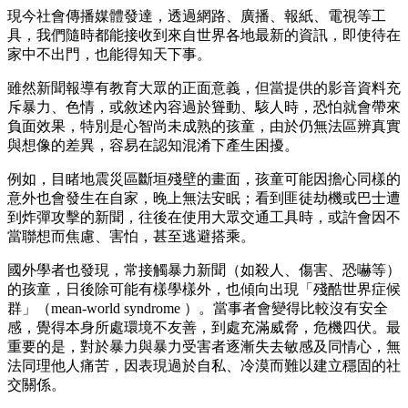
現今社會傳播媒體發達，透過網路、廣播、報紙、電視等工
具，我們隨時都能接收到來自世界各地最新的資訊，即使待在
家中不出門，也能得知天下事。
雖然新聞報導有教育大眾的正面意義，但當提供的影音資料充
斥暴力、色情，或敘述內容過於聳動、駭人時，恐怕就會帶來
負面效果，特別是心智尚未成熟的孩童，由於仍無法區辨真實
與想像的差異，容易在認知混淆下產生困擾。
例如，目睹地震災區斷垣殘壁的畫面，孩童可能因擔心同樣的
意外也會發生在自家，晚上無法安眠；看到匪徒劫機或巴士遭
到炸彈攻擊的新聞，往後在使用大眾交通工具時，或許會因不
當聯想而焦慮、害怕，甚至逃避搭乘。
國外學者也發現，常接觸暴力新聞（如殺人、傷害、恐嚇等）
的孩童，日後除可能有樣學樣外，也傾向出現「殘酷世界症候
群」（mean-world syndrome ）。當事者會變得比較沒有安全
感，覺得本身所處環境不友善，到處充滿威脅，危機四伏。最
重要的是，對於暴力與暴力受害者逐漸失去敏感及同情心，無
法同理他人痛苦，因表現過於自私、冷漠而難以建立穩固的社
交關係。