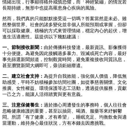
情緒出現，行事顯得格外戒慎恐懼，而「神經緊繃」的情況若
長期持續，無形中也提高罹患身心疾病的風險。
然而，我們真的只能默默接受這一切嗎？答案當然是未必。雖
然整個世界、社會的諸多變化並非個人所能預期或掌握，但卻
可以採取健康、積極的方式來管理情緒，穩定內心的起伏，增
進生活適應性。茲提供以下幾點建議：
一、節制接收新聞：
由於傳播科技發達，最新資訊、影像獲得
十分便捷。為避免因此接觸過多暴力、毀滅或死亡內容，最好
事先篩選新聞頻道，控制觀賞時間，避免重複接收同質訊息，
甚至瀏覽新聞大綱即可，毋須鉅細靡遺。
二、建立社會支持：
為提升自我效能，強化個人價值，降低無
助感受，平時不妨積極參加坊間社團，如從事慈善關懷、文化
推廣、女性權益、環境保護等志工活動，透過提供服務，貢獻
一己之力，能讓人活得踏實與更有意義。
三、注意保健養生：
過於擔心周遭發生的事務時，個人往往會
忽略健康維護的重要，甚至以抽菸、喝酒、服藥等來紓解鬱
悶。所謂「有了健康，才有希望」，睡眠充足、均衡飲食與適
當運動，維持身心最佳狀況，方有本錢去因應挑戰。