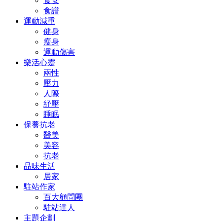
食安
食譜
運動減重
健身
瘦身
運動傷害
樂活心靈
兩性
壓力
人際
紓壓
睡眠
保養抗老
醫美
美容
抗老
品味生活
居家
駐站作家
百大顧問團
駐站達人
主題企劃