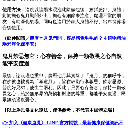
使用方法：
適度以陰陽水浸泡此除穢包後，擦拭臉部、身體；
對於擔心鬼月期間外出，擔心有細節未注意、處理不當的朋
友，有助淨化氣場。同時也適用於家人身體不好、出席喪葬場
合後使用。
（延伸閱讀／
農曆七月鬼門開，容易感覺毛毛的？４植物精油
驅邪淨化保平安
）
鬼月禁忌無它：心存善念，保持一顆敬畏之心自然
能平安度過
最後，謝沅瑾也重申，農曆七月其實除了「鬼月」的稱呼外，
在佛教也被視為「孝道月」，旨在鼓勵行孝報恩、飲水思源、
普度好兄弟，使生亡兩利。因此，只要心存善念，保持一顆敬
畏之心，給於無形界的萬物相對應的尊重，都能平安度過，民
眾無須過度憂心。
【以上為民俗文化說法，僅供參考，不代表本媒體立場】
👉 加入《健康遠見》 LINE 官方帳號，最新健康保健資訊不