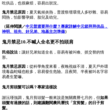
吃供品，也很麻煩，容易出狀況。
鬼月禁忌原因：
夏天氣候炎熱，普渡祭壇環境人多吵雜、容易
悶熱，怕影響孕婦、胎兒及幼兒。
（延伸閱讀／
中元普渡要拜什麼？專家詳解中元節拜拜供品，
神明、祖先、好兄弟、地基主怎準備
）
鬼月禁忌10.不喊人全名更不拍頭肩
民俗說法：
讓好兄弟知道全名，容易有被叫喚、抓交替的情
形。
鬼月禁忌原因：
從科學角度來看，夜晚視線不清，夏天戶外環
境毒蟲蛇蟻也較多，容易發生危險。且夜間、半夜被叫名字容
易產生驚嚇。
鬼月剪頭髮可以嗎？專家這樣說
謝沅瑾強調，鬼月剪頭髮一般來說是無關農曆七月的，但
如果
頭髮有過腰的話，則建議翻閱農民曆找「宜剪髮」的日子剪
髮。