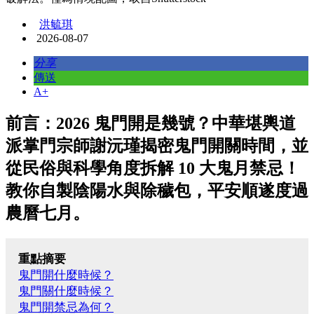
洪毓琪
2026-08-07
分享
傳送
A+
前言：2026 鬼門開是幾號？中華堪輿道
派掌門宗師謝沅瑾揭密鬼門開關時間，並
從民俗與科學角度拆解 10 大鬼月禁忌！
教你自製陰陽水與除穢包，平安順遂度過
農曆七月。
重點摘要
鬼門開什麼時候？
鬼門關什麼時候？
鬼門開禁忌為何？