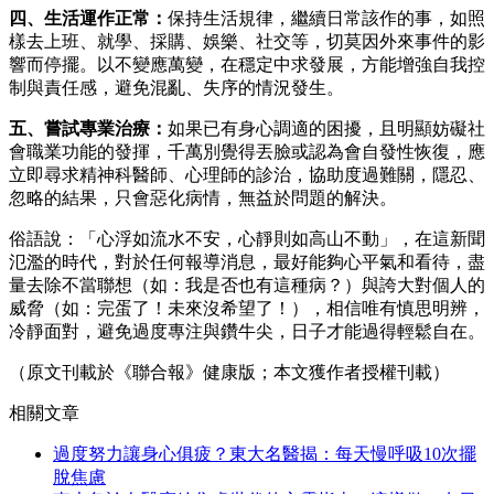
四、生活運作正常：
保持生活規律，繼續日常該作的事，如照
樣去上班、就學、採購、娛樂、社交等，切莫因外來事件的影
響而停擺。以不變應萬變，在穩定中求發展，方能增強自我控
制與責任感，避免混亂、失序的情況發生。
五、嘗試專業治療：
如果已有身心調適的困擾，且明顯妨礙社
會職業功能的發揮，千萬別覺得丟臉或認為會自發性恢復，應
立即尋求精神科醫師、心理師的診治，協助度過難關，隱忍、
忽略的結果，只會惡化病情，無益於問題的解決。
俗語說：「心浮如流水不安，心靜則如高山不動」，在這新聞
氾濫的時代，對於任何報導消息，最好能夠心平氣和看待，盡
量去除不當聯想（如：我是否也有這種病？）與誇大對個人的
威脅（如：完蛋了！未來沒希望了！），相信唯有慎思明辨，
冷靜面對，避免過度專注與鑽牛尖，日子才能過得輕鬆自在。
（原文刊載於《聯合報》健康版；本文獲作者授權刊載）
相關文章
過度努力讓身心俱疲？東大名醫揭：每天慢呼吸10次擺
脫焦慮