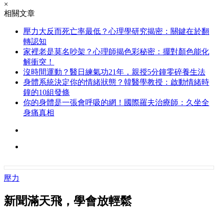
×
相關文章
壓力大反而死亡率最低？心理學研究揭密：關鍵在於翻
轉認知
家裡老是莫名吵架？心理師揭色彩秘密：擺對顏色能化
解衝突！
沒時間運動？醫日練氣功21年，親授5分鐘零碎養生法
身體系統決定你的情緒狀態？韓醫學教授：啟動情緒時
鐘的10組發條
你的身體是一張會呼吸的網！國際羅夫治療師：久坐全
身痛真相
壓力
新聞滿天飛，學會放輕鬆