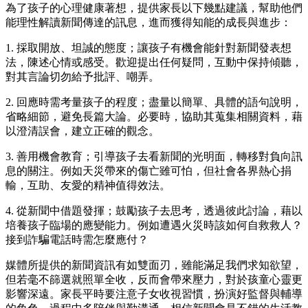
為了孩子的心理健康著想，提供家長以下幾點建議，幫助他們
能理性解讀新聞傳達的訊息，進而獲得知能的成長與進步：
1. 採取開放、坦誠的態度；讓孩子有機會能針對新聞發表想
法，陳述心情或感受。歡迎提出任何疑問，互動中保持傾聽，
對其言論切勿給予批評、嘲弄。
2. 回應時需考量孩子的程度；盡量以簡單、具體的語句說明，
省略細節，避免長篇大論。必要時，協助其蒐集相關資料，藉
以澄清誤會，建立正確的觀念。
3. 善用機會教育；引導孩子去看新聞的光明面，轉移對負向訊
息的關注。例如天災帶來的傷亡雖可怕，但社會各界熱心捐
輸，互助、友愛的精神值得效法。
4. 從新聞中借題發揮；鼓勵孩子去思考，透過彼此討論，藉以
培養孩子臨場的應變能力。例如遭遇火災時該如何自救救人？
接到詐騙電話時需怎麼應付？
媒體所提供的新聞資訊有如雙面刃，雖能滿足我們求知欲望，
但若毫不篩選就照單全收，反而會帶來壓力，對於孩童心靈更
影響深遠。家長平時要注意子女收視習慣，扮演好監督與輔導