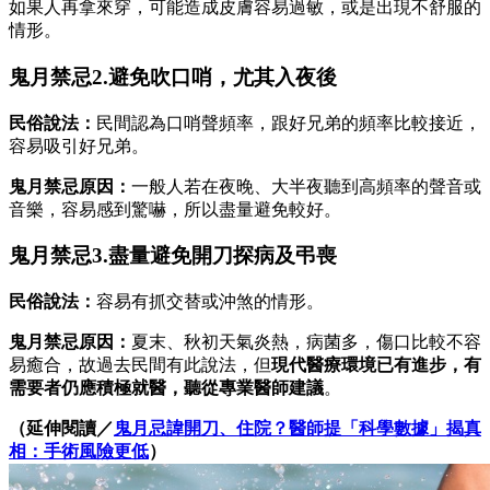
如果人再拿來穿，可能造成皮膚容易過敏，或是出現不舒服的
情形。
鬼月禁忌2.避免吹口哨，尤其入夜後
民俗說法：
民間認為口哨聲頻率，跟好兄弟的頻率比較接近，
容易吸引好兄弟。
鬼月禁忌原因：
一般人若在夜晚、大半夜聽到高頻率的聲音或
音樂，容易感到驚嚇，所以盡量避免較好。
鬼月禁忌3.盡量避免開刀探病及弔喪
民俗說法：
容易有抓交替或沖煞的情形。
鬼月禁忌原因：
夏末、秋初天氣炎熱，病菌多，傷口比較不容
易癒合，故過去民間有此說法，但
現代醫療環境已有進步，有
需要者仍應積極就醫，聽從專業醫師建議
。
（延伸閱讀／
鬼月忌諱開刀、住院？醫師提「科學數據」揭真
相：手術風險更低
）