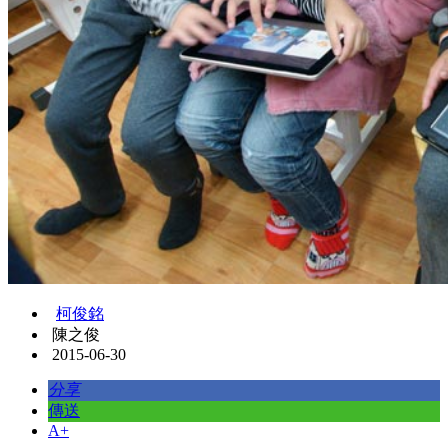
柯俊銘
陳之俊
2015-06-30
分享
傳送
A+