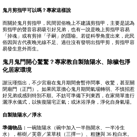
鬼月剪指甲可以嗎？專家這樣說
而關於鬼月剪指甲，民間習俗晚上不建議剪指甲，主要是認為
剪指甲的聲音容易吸引好兄弟，也有一說是晚上剪指甲容易
「掉魂」或有剪掉「子嗣」的隱喻。若從科學角度出來，此民
俗因與古代夜晚光線不足、過往沒有發明出指甲剪，剪指甲容
易發生意外而生。
鬼月鬼門開心驚驚？專家教自製陰陽水、除穢包淨
化居家環境
謝沅瑾指出，不少宮廟在鬼月期間會暫停問事、收驚，甚至關
閉廟門（正門）。如果民眾擔心鬼月期間氣場轉弱、不慎招惹
好兄弟或感到特別不順。不妨可準備下列東西，在家簡單進行
灑淨水儀式，以恢復陽宅正氣；或沐浴淨身，淨化自身氣場。
自製陰陽水／淨水
準備物品：
一碗陰陽水（碗中加入一半熱開水、一半冷生
水），榕樹／芙蓉／茉草枝（三擇一）、粗鹽與 36 粒白米。