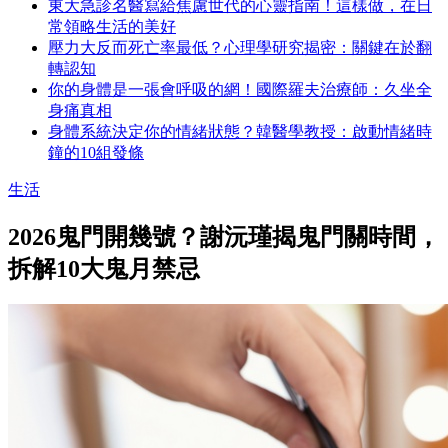
東大急診名醫寫給焦慮世代的心靈指南！這樣做，在日
常領略生活的美好
壓力大反而死亡率最低？心理學研究揭密：關鍵在於翻
轉認知
你的身體是一張會呼吸的網！國際羅夫治療師：久坐全
身痛真相
身體系統決定你的情緒狀態？韓醫學教授：啟動情緒時
鐘的10組發條
生活
2026鬼門開幾號？謝沅瑾揭鬼門關時間，
拆解10大鬼月禁忌