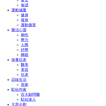
食安
食譜
運動減重
健身
瘦身
運動傷害
樂活心靈
兩性
壓力
人際
紓壓
睡眠
保養抗老
醫美
美容
抗老
品味生活
居家
駐站作家
百大顧問團
駐站達人
主題企劃