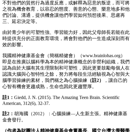
不對他們的貿然行為過度反應，或解釋為惡意的叛逆，而可將
之視為機會教育，以容忍的態度、善意的心態、樂意地多和他
們討論、溝通，提供機會讓他們學習如何預想後果、思慮再
三、延宕決定等。
由於青少年的可塑性強、學習能力好，因此父母師長若能在此
時提供充分的正面教育環境，將會對他們的一生造成深刻而有
效的影響。
我國精神健康基金會（簡稱精健會）（www.brainlohas.org）
即是在推廣以腦科學為本的精神健康概念的非營利組織，我們
認為由於大腦有其生理限制和可塑性，因此更要鼓勵每個人在
認識大腦與心智特性之餘，努力將每段生活經驗視為心智與大
腦學習操練的素材，我們稱之為心腦操練
（註2）
，讓自己的
心智有機會更趨成熟，生命也因此更趨豐厚。
註1：
Giedd, J. N. (2015). The Amazing Teen Brain. Scientific
American, 312(6), 32-37.
註2：
胡海國（2012）：心腦操練—人生新主張。精神健康基
金會發行。
（作者為財團法人精神健康基金會董事長、國立台灣大學醫學