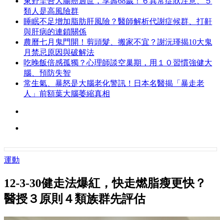
東野圭吾大腸癌過世，享壽68歲！６異常症狀注意、５
類人是高風險群
睡眠不足增加脂肪肝風險？醫師解析代謝症候群、打鼾
與肝病的連鎖關係
農曆七月鬼門開！剪頭髮、搬家不宜？謝沅瑾揭10大鬼
月禁忌原因與破解法
吃晚飯倍感孤獨？心理師談空巢期，用１０習慣強健大
腦、預防失智
常生氣、暴怒是大腦老化警訊！日本名醫揭「暴走老
人」前額葉大腦萎縮真相
運動
12-3-30健走法爆紅，快走燃脂瘦更快？
醫授３原則４類族群先評估