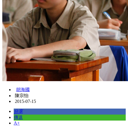
胡海國
陳宗怡
2015-07-15
分享
傳送
A+