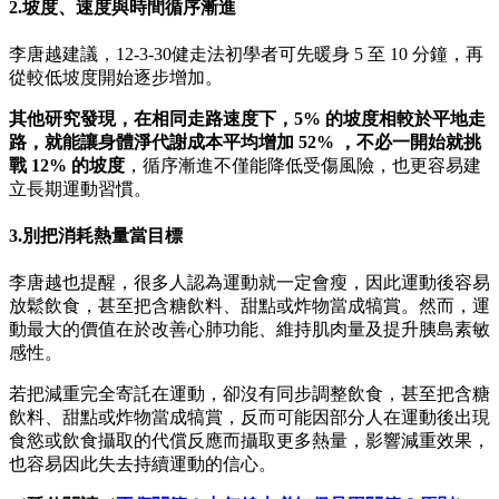
2.坡度、速度與時間循序漸進
李唐越建議，12-3-30健走法初學者可先暖身 5 至 10 分鐘，再
從較低坡度開始逐步增加。
其他研究發現，在相同走路速度下，5% 的坡度相較於平地走
路，就能讓身體淨代謝成本平均增加 52% ，不必一開始就挑
戰 12% 的坡度
，循序漸進不僅能降低受傷風險，也更容易建
立長期運動習慣。
3.別把消耗熱量當目標
李唐越也提醒，很多人認為運動就一定會瘦，因此運動後容易
放鬆飲食，甚至把含糖飲料、甜點或炸物當成犒賞。然而，運
動最大的價值在於改善心肺功能、維持肌肉量及提升胰島素敏
感性。
若把減重完全寄託在運動，卻沒有同步調整飲食，甚至把含糖
飲料、甜點或炸物當成犒賞，反而可能因部分人在運動後出現
食慾或飲食攝取的代償反應而攝取更多熱量，影響減重效果，
也容易因此失去持續運動的信心。