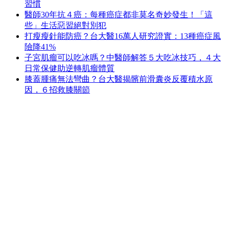
習慣
醫師30年抗４癌：每種癌症都非莫名奇妙發生！「這
些」生活惡習絕對別犯
打瘦瘦針能防癌？台大醫16萬人研究證實：13種癌症風
險降41%
子宮肌瘤可以吃冰嗎？中醫師解答５大吃冰技巧，４大
日常保健助逆轉肌瘤體質
膝蓋腫痛無法彎曲？台大醫揭髕前滑囊炎反覆積水原
因，６招救膝關節