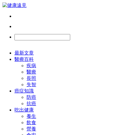
最新文章
醫療百科
疾病
醫療
長照
失智
癌症知識
防癌
抗癌
吃出健康
養生
飲食
營養