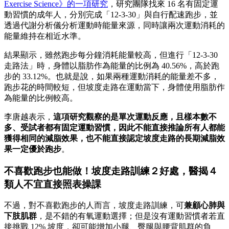
Exercise Science》的一項研究
，研究團隊找來 16 名有固定運
動習慣的成年人，分別完成「12-3-30」與自行配速跑步，並
透過代謝分析儀分析運動時能量來源，同時讓兩次運動消耗的
能量維持在相近水準。
結果顯示，雖然跑步每分鐘消耗能量較高，但進行「12-3-30
走路法」時，身體以脂肪作為能量的比例為 40.56%，高於跑
步的 33.12%。也就是說，如果兩種運動消耗的能量差不多，
跑步花的時間較短，但坡度走路在運動當下，身體使用脂肪作
為能量的比例較高。
李唐越表示，
這項研究觀察的是單次運動反應，且樣本數不
多、受試者都有固定運動習慣，因此不能直接推論所有人都能
獲得相同的減脂效果，也不能直接認定坡度走路的長期減脂效
果一定優於跑步
。
不喜歡跑步也能做！坡度走路訓練２好處，醫揭４
類人不宜直接照表操課
不過，對不喜歡跑步的人而言，坡度走路訓練，可
兼顧心肺與
下肢肌群
，是不錯的有氧運動選擇；但是沒有運動習慣者若直
接挑戰 12% 坡度，卻可能增加小腿、臀腿與腰背肌群的負