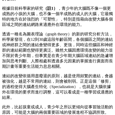
根據目前科學家的研究
（註1）
，青少年的大腦既不像一個更
成熟的小孩的大腦，也不像一個半成熟的成人的大腦，它最獨
特的地方在於強烈的「可塑性」，特別是指藉由改變大腦各個
區域之間的連結網路來適應外在環境的能力。
透過一種名為圖表理論（graph theory）的新的研究分析方法，
科學家發現，在12到30歲這段年齡區間，各個腦區之間的連結
或神經群之間的連結會變得更多、更強，同時這些腦區和神經
群的連結範圍也變得更廣泛。雖然大腦因應環境改變的能力並
不限於青少年期，但事實是在青少年期大腦區域連結的急遽增
加與思考判斷、人際相處和透過多元因素的掌握進行廣面而長
期計畫等重要生活能力息息相關。
連結的改變依循用盡廢退的原則，越是使用頻繁的連結，會越
被強化，越是不常用的連結，則會被削弱。正是這個「修剪」
的過程使得大腦產生特化（Specialization），也就是大腦依據
外在環境的要求而進行調整，這可以看成是一種學習或適應的
結果。
此外，比起孩童或成人，青少年之所以更傾向從事冒險活動的
原因，可能是大腦的兩個重要區域的發展進程不協調所致。