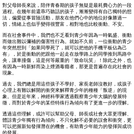
對父母師長來說，陪伴青春期的孩子無疑是最耗費心力的一段
過程。在幾年前還乖巧聽話的孩子，漸漸變得有自己獨特的想
法，偏愛從事冒險活動，朋友在他們心中的地位好像勝過一
切，情緒上也似乎變得很豐富，相對地也比較衝動、不安。
而在社會事件中，我們也不乏看到青少年因為一時氣盛、衝動
而做出難以彌補的傷害性行為。就如不久前，一位衝動的青少
年突然想到「如果同學死了，就可以把他的手機平板佔為己
有」，於是衝動的把跟他一起走在放學路上的同學推到馬路中
央，讓車撞傷，這是何等嚴重的「致命玩笑」！除此之外，也
有因為一時新鮮而染上煙酒毒癮者，那更是普遍存在此社會的
現象。
過去，我們總是用這些孩子不學好、家長老師沒教好，或孩子
心理上有難以解開的衝突來解釋青少年的種種「叛逆」的現
象。但是近年來，神經科學家透過觀察青少年大腦的發展特
徵，而對於青少年的某些特殊行為傾向有了更進一步的理解。
透過這些理解，或許可以幫助父母、師長或社會大眾更理解、
體諒青少年獨有行為傾向，不只化解不必要的誤會和衝突，更
可以把握新知發揮潛在的機會，有助青少年能力的發揮與成功
的發展。