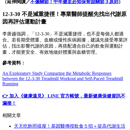
（延伸閱讀／
不傷關節！中年健走必知保骨固關節３原則
）
12-3-30 不是減重捷徑！專業醫師提醒先找出代謝原
因再評估運動計畫
李唐越強調，「12-3-30」不是減重捷徑，也不是每個人都適
合。若長期受體重、血糖或慢性疾病困擾，建議先接受專業評
估，找出影響代謝的原因，再搭配適合自己的飲食與運動計
畫，才能更安全、有效地做好體重與血糖管理。
參考資料：
An Exploratory Study Comparing the Metabolic Responses
between the 12-3-30 Treadmill Workout and Self-Paced Treadmill
Running
👉 加入《健康遠見》 LINE 官方帳號，最新健康保健資訊不
漏接！
相關文章
天天吃飽照樣瘦！基因醫傳授飲食５招＋提高代謝生活