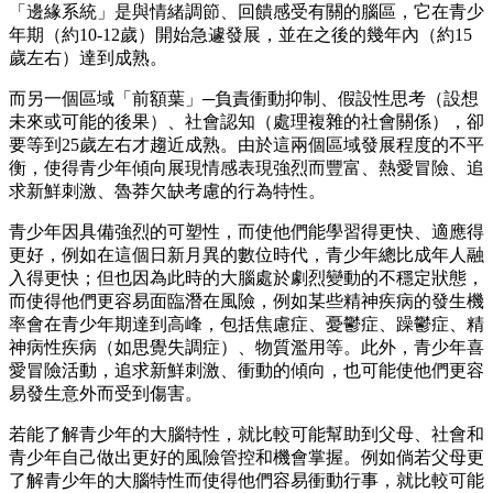
「邊緣系統」是與情緒調節、回饋感受有關的腦區，它在青少
年期（約10-12歲）開始急遽發展，並在之後的幾年內（約15
歲左右）達到成熟。
而另一個區域「前額葉」─負責衝動抑制、假設性思考（設想
未來或可能的後果）、社會認知（處理複雜的社會關係），卻
要等到25歲左右才趨近成熟。由於這兩個區域發展程度的不平
衡，使得青少年傾向展現情感表現強烈而豐富、熱愛冒險、追
求新鮮刺激、魯莽欠缺考慮的行為特性。
青少年因具備強烈的可塑性，而使他們能學習得更快、適應得
更好，例如在這個日新月異的數位時代，青少年總比成年人融
入得更快；但也因為此時的大腦處於劇烈變動的不穩定狀態，
而使得他們更容易面臨潛在風險，例如某些精神疾病的發生機
率會在青少年期達到高峰，包括焦慮症、憂鬱症、躁鬱症、精
神病性疾病（如思覺失調症）、物質濫用等。此外，青少年喜
愛冒險活動，追求新鮮刺激、衝動的傾向，也可能使他們更容
易發生意外而受到傷害。
若能了解青少年的大腦特性，就比較可能幫助到父母、社會和
青少年自己做出更好的風險管控和機會掌握。例如倘若父母更
了解青少年的大腦特性而使得他們容易衝動行事，就比較可能