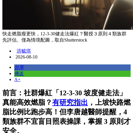
快走燃脂瘦更快，12-3-30健走法爆紅？醫授３原則４類族群
先評估。僅為情境配圖，取自Shutterstock
洪毓琪
2026-08-10
分享
傳送
A+
前言：社群爆紅「12-3-30 坡度健走法」
真能高效燃脂？
有研究指出
，上坡快路燃
脂比例比跑步高！但李唐越醫師提醒，4
類族群不宜盲目照表操課，掌握 3 原則才
安全。