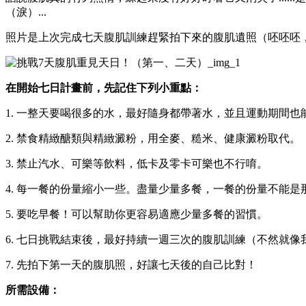
（淚）...
照片是上次完成七天腹肌訓練趕緊拍下來的腹肌遺照（呸呸呸
在開始七日計畫前，先記住下列小重點：
1. 一整天要喝很多的水，最好隨身都帶著水，並且運動期間也
2. 禁食精緻醣類與精緻澱粉，用全麥、糙米、健康澱粉取代。
3. 禁止汽水、可樂等飲料，低卡及零卡可樂也不行唷。
4. 每一餐的份量縮小一些。盡量少量多餐，一餐的份量不能
5. 要吃早餐！可以幫助你更容易適應少量多餐的習慣。
6. 七日挑戰結束後，最好持續一週三次的腹肌訓練（不然就像我一
7. 先拍下第一天的腹肌照，好讓七天後的自己比對！
所需設備：