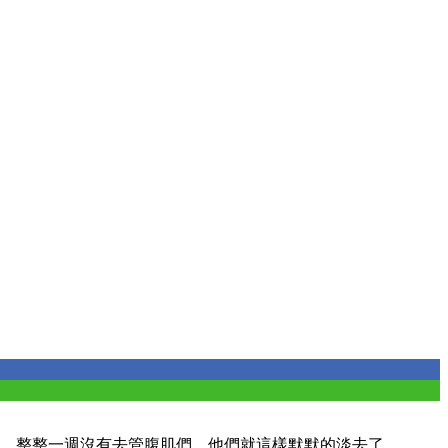
麻疹，整整一週沒有去管腹肌們，他們就這樣默默的淡去了