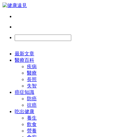
最新文章
醫療百科
疾病
醫療
長照
失智
癌症知識
防癌
抗癌
吃出健康
養生
飲食
營養