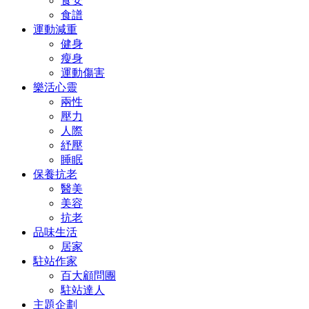
食安
食譜
運動減重
健身
瘦身
運動傷害
樂活心靈
兩性
壓力
人際
紓壓
睡眠
保養抗老
醫美
美容
抗老
品味生活
居家
駐站作家
百大顧問團
駐站達人
主題企劃