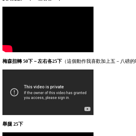
梅森扭轉 50下－左右各25下
（這個動作我喜歡加上五－八磅的
舉腿 25下