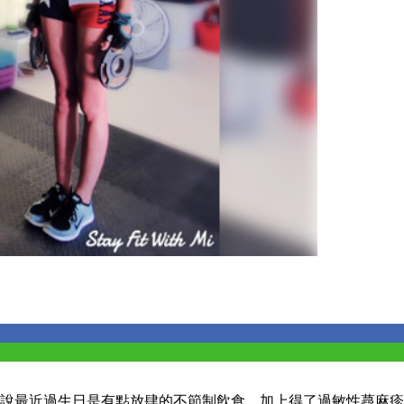
..是說最近過生日是有點放肆的不節制飲食，加上得了過敏性蕁