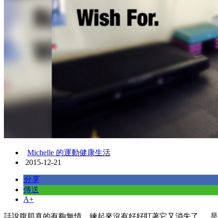
Michelle 的運動健康生活
2015-12-21
分享
傳送
A+
話說腹肌真的有夠無情，練起來沒有好好盯著它又消失了....