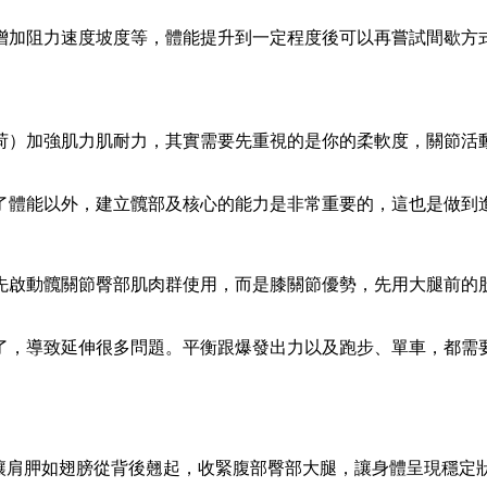
增加阻力速度坡度等，體能提升到一定程度後可以再嘗試間歇方
荷）加強肌力肌耐力，其實需要先重視的是你的柔軟度，關節活
了體能以外，建立髖部及核心的能力是非常重要的，這也是做到
先啟動髖關節臀部肌肉群使用，而是膝關節優勢，先用大腿前的
了，導致延伸很多問題。平衡跟爆發出力以及跑步、單車，都需
勿讓肩胛如翅膀從背後翹起，收緊腹部臀部大腿，讓身體呈現穩定