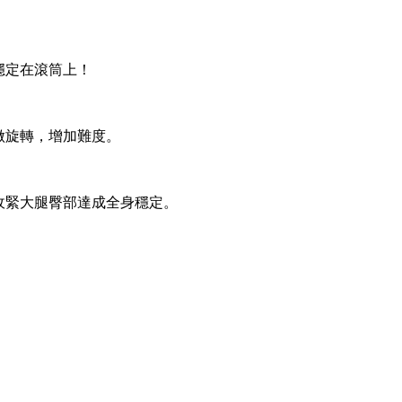
穩定在滾筒上！
做旋轉，增加難度。
收緊大腿臀部達成全身穩定。