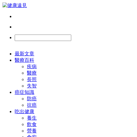
最新文章
醫療百科
疾病
醫療
長照
失智
癌症知識
防癌
抗癌
吃出健康
養生
飲食
營養