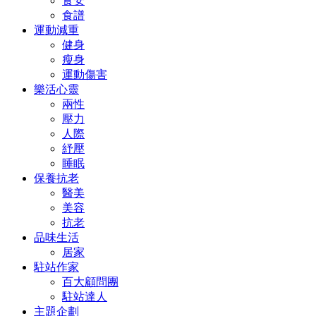
食安
食譜
運動減重
健身
瘦身
運動傷害
樂活心靈
兩性
壓力
人際
紓壓
睡眠
保養抗老
醫美
美容
抗老
品味生活
居家
駐站作家
百大顧問團
駐站達人
主題企劃