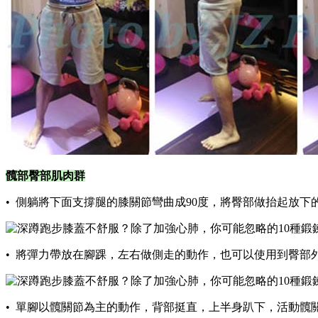
髖部臀部肌肉群
• 側躺將下面支撐腿的膝關節彎曲成90度，將臀部做抬起放
• 將彈力帶放在腳踝，左右做側走的動作，也可以使用到臀部
• 單腳以髖關節為主的動作，背部挺直，上半身趴下，活動