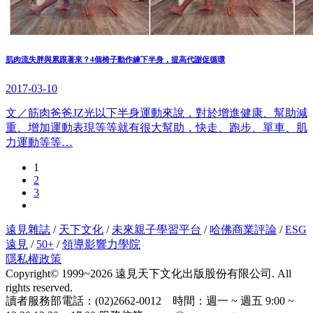
肌肉流失胖與累跟著來？4個椅子動作練下半身，提高代謝促循環
2017-03-10
文／筋肉爸爸JZ光以下半身運動來說，對於增進健康、幫助減
重、增加運動表現等等就有很大幫助，快走、跑步、單車、肌
力運動等等…
1
2
3
遠見雜誌
/
天下文化
/
未來親子學習平台
/
哈佛商業評論
/
ESG
遠見
/
50+
/
領導影響力學院
隱私權政策
Copyright© 1999~2026 遠見天下文化出版股份有限公司. All
rights reserved.
讀者服務部電話：(02)2662-0012 時間：週一 ~ 週五 9:00 ~