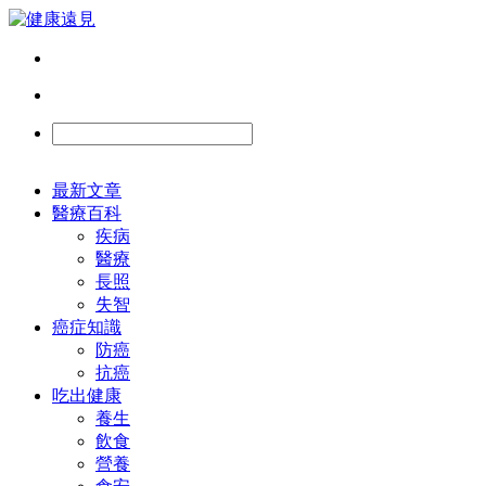
最新文章
醫療百科
疾病
醫療
長照
失智
癌症知識
防癌
抗癌
吃出健康
養生
飲食
營養