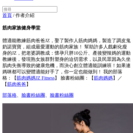
首頁
/ 作者介紹
筋肉家族健身學堂
體適能教練筋肉爸爸JZ，娶了製作人筋肉媽媽，製造了調皮鬼
奶諾寶寶，組成最愛運動的筋肉家族！ 幫助許多人戲劇化瘦
身的JZ，把老婆調教成：懷孕只胖10公斤、產後變辣媽的運動
教練後，發現熟女族群對塑身的迫切需求，以及民眾因為久坐
肌肉失衡導致的健康危機，而決心創立體適能訓練班！如果連
媽咪都可以變體適能好手了，你一定也能做到！ 我的部落
格：【
筋肉媽媽JZ Fitness
】 臉書粉絲團：【
筋肉媽媽
】／
【
筋肉爸爸
】
部落格
、
臉書粉絲團
、
臉書粉絲團