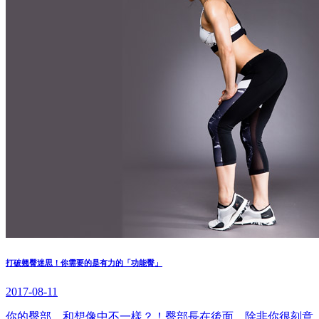
打破翹臀迷思！你需要的是有力的「功能臀」
2017-08-11
你的臀部，和想像中不一樣？！臀部長在後面，除非你很刻意