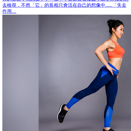
去檢視，不然「它」的長相只會活在自己的想像中......「失去
作用…