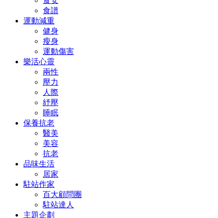
食安
食譜
運動減重
健身
瘦身
運動傷害
樂活心靈
兩性
壓力
人際
紓壓
睡眠
保養抗老
醫美
美容
抗老
品味生活
居家
駐站作家
百大顧問團
駐站達人
主題企劃