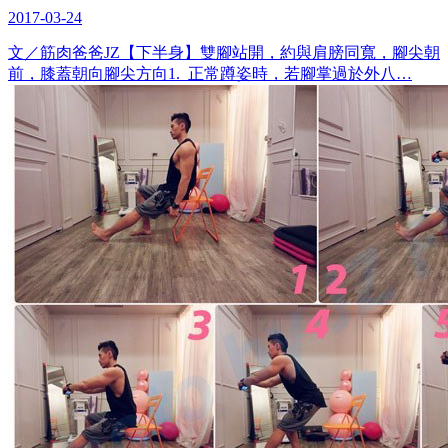
2017-03-24
文／筋肉爸爸JZ【下半身】雙腳站開，約與肩膀同寬，腳尖朝
前，膝蓋朝向腳尖方向1. 正常蹲姿時，若腳掌過於外八…