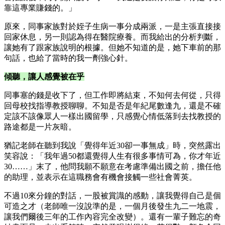
靠這專業賺錢的。」
原來，同事家族對於姪子生病一事分成兩派，一是主張直接接
回家休息，另一則認為得在醫院療養。而我給出的分析判斷，
讓她有了跟家族說明的根據。但她不知道的是，她下車前的那
句話，也給了當時的我一劑強心針。
傾聽，讓人感覺被在乎
同事塞的錢是收下了，但工作即將結束，不知何去何從，只得
回母校找指導教授聊聊。不知是否是年紀尾數逢九，還是不確
定該不該像眾人一樣出國留學，只感覺心情低落到去找教授的
路途都是一片灰暗。
猶記老師在聽到我說「覺得年近30卻一事無成」時，突然露出
笑容說：「我年過50都還覺得人生有很多事情可為，你才年近
30……」末了，他問我願不願意在考慮準備出國之前，擔任他
的助理，並表示在這職務會有機會接觸一些社會菁英。
不過10來分鐘的對話，一股被賞識的感動，讓我覺得自己是個
可造之才（老師唯一沒說準的是，一個月後發生九二一地震，
讓我們爾後三年的工作內容完全改變）。還有一輩子難忘的奇