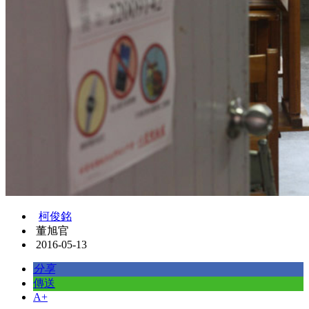
柯俊銘
董旭官
2016-05-13
分享
傳送
A+