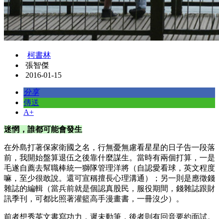
柯書林
張智傑
2016-01-15
分享
傳送
A+
迷惘，誰都可能會發生
在外島打著保家衛國之名，行無憂無慮看星星的日子告一段落
前，我開始盤算退伍之後靠什麼謀生。當時有兩個打算，一是
毛遂自薦去幫職棒統一獅隊管理洋將（自認愛看球，英文程度
嘛，至少很敢說。還可宣稱擅長心理溝通）；另一則是應徵錢
雜誌的編輯（當兵前就是個認真股民，服役期間，錢雜誌跟財
訊季刊，可都比照著灌籃高手漫畫書，一冊沒少）。
前者想秀英文書寫功力，遲未動筆，後者則有回音要約面試。