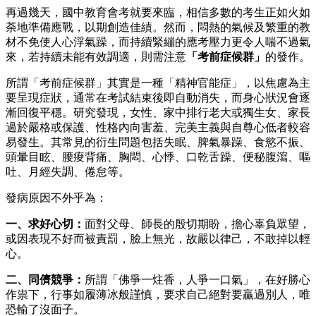
再過幾天，國中教育會考就要來臨，相信多數的考生正如火如
荼地準備應戰，以期創造佳績。然而，悶熱的氣候及繁重的教
材不免使人心浮氣躁，而持續緊繃的應考壓力更令人喘不過氣
來，若持續未能有效調適，則需注意
「考前症候群」
的發作。
所謂「考前症候群」其實是一種「精神官能症」，以焦慮為主
要呈現症狀，通常在考試結束後即自動消失，而身心狀況會逐
漸回復平穩。研究發現，女性、家中排行老大或獨生女、家長
過於嚴格或保護、性格內向害羞、完美主義與自尊心低者較容
易發生。其常見的衍生問題包括失眠、脾氣暴躁、食慾不振、
頭暈目眩、腰痠背痛、胸悶、心悸、口乾舌躁、便秘腹瀉、嘔
吐、月經失調、倦怠等。
發病原因不外乎為：
一、求好心切：
面對父母、師長的殷切期盼，擔心辜負眾望，
或因表現不好而被責罰，臉上無光，故嚴以律己，不敢掉以輕
心。
二、同儕競爭：
所謂「佛爭一炷香，人爭一口氣」，在好勝心
作祟下，行事如履薄冰般謹慎，要求自己絕對要贏過別人，唯
恐輸了沒面子。