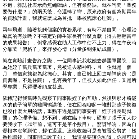
不過，雜誌社表示尚無編輯缺，但有業務缺。就在詢問「業務
要做什麼？」的兩天後，命運轉了彎，原來政府有個為期兩年
的實驗計畫，我就這麼成為首批「學校臨床心理師」。
兩年飛逝，隨著接觸個案的實務累積，有時不禁自問：心理治
療真的有效嗎？不確定對師生家長有什麼貢獻（得去翻翻當年
的成果報告），倒常感覺在助人工作中使不上力，得在午夜時
分靠著「爬格子」來抒發心情（分量多到集結成冊）。
就在實驗計畫告終之際，一位同事託我載她去趟國軍醫院，因
為她姪子當兵當著當著，竟被送去精神科，且一住就是一個
月，整個家族都為此擔心。其實，自己離上回進精神病房（是
實習喔，不是住院），也有幾年了，但被人如此信任，又是所
學專業，只得硬著頭皮答應。
依稀記得我當時先觀察了同事跟姪子的互動，然後與那才將滿
20的孩子簡單的雞同鴨講後，便在回程聊起一堆對那孩子恢復
也沒什麼大用的話，重點不過是請同事要有「姪子得長期就
醫」的心理準備。想不到，她在臨下車時，硬塞了張千元大鈔
要我收下（20年前，這可不是筆小數目）。驚訝半晌，因為自
覺根本沒幫到忙，趕忙退還。這樣收錢可是會被雷公劈的！幾
番推讓後，同事開口說了句：「我這是要讓你知道，你是可以