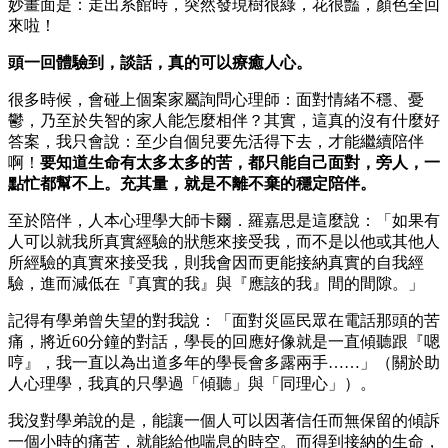
妙畫面是：走出系館時，突然發現樹很綠，花很豔，顏色全回
來啦！
頭一回體驗到，談話，真的可以療癒人心。
很多時候，會碰上個案家屬詢問心理師：面對情緒不穩、憂
鬱，乃至於失智的家人能怎麼相伴？其實，這真的沒有什麼好
答案，我只會說：至少自個兒要先活得下去，才能繼續陪伴
啊！
要知道生命有太多太多的苦，都只能自己面對，旁人，一
點忙都幫不上。充其量，就是不離不棄的穩定陪伴。
至於陪伴，人本心理學大師卡爾．羅嘉思是這麼說：「如果有
人可以就我所真實經驗的狀態來接受我，而不是以他或其他人
所經驗的真實來接受我，則我會因而更能接納真實的自我經
驗，進而減低在『真實的我』與『應該的我』間的間隙。」
記得有學弟曾失望的對我說：「面對災區民眾在電話那頭的苦
痛，將近60分鐘的對話，學長的回應好像就是一直傾聽跟『嗯
哼』，我一直以為出道多年的學長會多露兩手……」（關於助
人心理學，我真的只學過「傾聽」與「同理心」）。
我沒對學弟說的是，能讓一個人可以因著信任而無保留的傾訴
一個小時的痛苦，就能給他喘息的時空。而得到接納的生命，