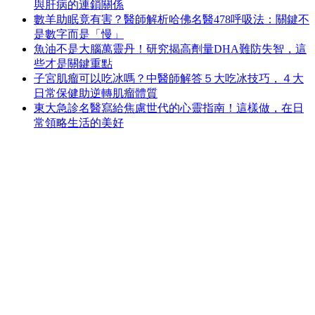
與肝病的連鎖關係
數羊助眠竟有害？醫師解析哈佛名醫478呼吸法：關鍵不
是數字而是「慢」
魚油不是大腦萬靈丹！研究揭高劑量DHA難防失智，這
些才是關鍵重點
子宮肌瘤可以吃冰嗎？中醫師解答５大吃冰技巧，４大
日常保健助逆轉肌瘤體質
東大急診名醫寫給焦慮世代的心靈指南！這樣做，在日
常領略生活的美好