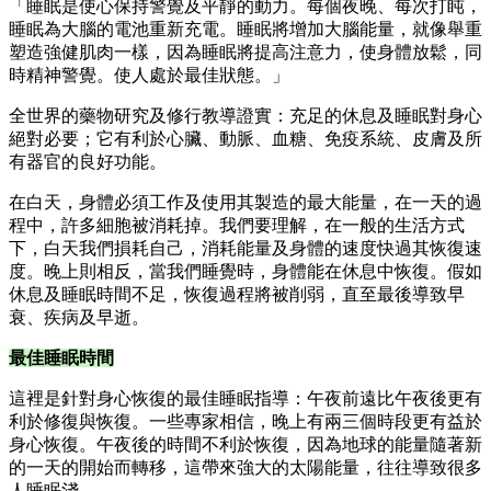
「睡眠是使心保持警覺及平靜的動力。每個夜晚、每次打盹，
睡眠為大腦的電池重新充電。睡眠將增加大腦能量，就像舉重
塑造強健肌肉一樣，因為睡眠將提高注意力，使身體放鬆，同
時精神警覺。使人處於最佳狀態。」
全世界的藥物研究及修行教導證實：充足的休息及睡眠對身心
絕對必要；它有利於心臟、動脈、血糖、免疫系統、皮膚及所
有器官的良好功能。
在白天，身體必須工作及使用其製造的最大能量，在一天的過
程中，許多細胞被消耗掉。我們要理解，在一般的生活方式
下，白天我們損耗自己，消耗能量及身體的速度快過其恢復速
度。晚上則相反，當我們睡覺時，身體能在休息中恢復。假如
休息及睡眠時間不足，恢復過程將被削弱，直至最後導致早
衰、疾病及早逝。
最佳睡眠時間
這裡是針對身心恢復的最佳睡眠指導：午夜前遠比午夜後更有
利於修復與恢復。一些專家相信，晚上有兩三個時段更有益於
身心恢復。午夜後的時間不利於恢復，因為地球的能量隨著新
的一天的開始而轉移，這帶來強大的太陽能量，往往導致很多
人睡眠淺。