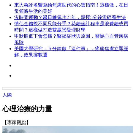
東大急診名醫寫給焦慮世代的心靈指南！這樣做，在日
常領略生活的美好
沒時間運動？醫日練氣功21年，親授5分鐘零碎養生法
情侶金錢觀不同只能分手？花錢坐計程車是浪費錢或買
時間？這樣做打造雙贏戀愛理財學
甲狀腺低下會怎樣？醫揭症狀與原因，警惕心血管疾病
風險
美國大學研究：５分鐘做「這件事」，疼痛焦慮立即緩
解，效果撐數週
人際
心理治療的力量
【專家觀點】