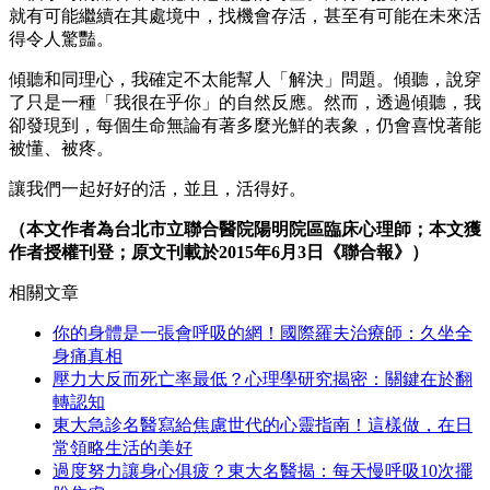
就有可能繼續在其處境中，找機會存活，甚至有可能在未來活
得令人驚豔。
傾聽和同理心，我確定不太能幫人「解決」問題。傾聽，說穿
了只是一種「我很在乎你」的自然反應。然而，透過傾聽，我
卻發現到，每個生命無論有著多麼光鮮的表象，仍會喜悅著能
被懂、被疼。
讓我們一起好好的活，並且，活得好。
（本文作者為台北市立聯合醫院陽明院區臨床心理師；本文獲
作者授權刊登；原文刊載於2015年6月3日《聯合報》）
相關文章
你的身體是一張會呼吸的網！國際羅夫治療師：久坐全
身痛真相
壓力大反而死亡率最低？心理學研究揭密：關鍵在於翻
轉認知
東大急診名醫寫給焦慮世代的心靈指南！這樣做，在日
常領略生活的美好
過度努力讓身心俱疲？東大名醫揭：每天慢呼吸10次擺