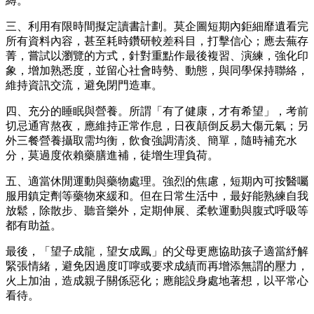
縛。
三、利用有限時間擬定讀書計劃。莫企圖短期內鉅細靡遺看完
所有資料內容，甚至耗時鑽研較差科目，打擊信心；應去蕪存
菁，嘗試以瀏覽的方式，針對重點作最後複習、演練，強化印
象，增加熟悉度，並留心社會時勢、動態，與同學保持聯絡，
維持資訊交流，避免閉門造車。
四、充分的睡眠與營養。所謂「有了健康，才有希望」，考前
切忌通宵熬夜，應維持正常作息，日夜顛倒反易大傷元氣；另
外三餐營養攝取需均衡，飲食強調清淡、簡單，隨時補充水
分，莫過度依賴藥膳進補，徒增生理負荷。
五、適當休閒運動與藥物處理。強烈的焦慮，短期內可按醫囑
服用鎮定劑等藥物來緩和。但在日常生活中，最好能熟練自我
放鬆，除散步、聽音樂外，定期伸展、柔軟運動與腹式呼吸等
都有助益。
最後，「望子成龍，望女成鳳」的父母更應協助孩子適當紓解
緊張情緒，避免因過度叮嚀或要求成績而再增添無謂的壓力，
火上加油，造成親子關係惡化；應能設身處地著想，以平常心
看待。