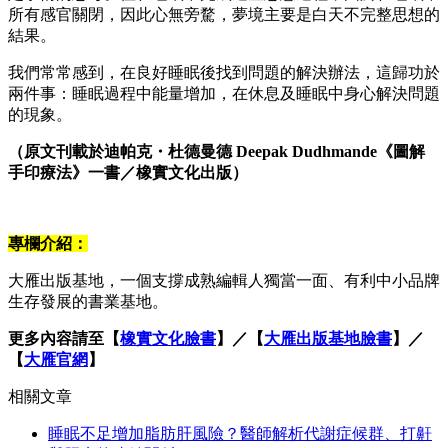
所有感官關閉，因此心無旁騖，夢境主要是白天不完整思想的
結果。
我們常常感到，在良好睡眠後找到問題的解決辦法，這歸功於
兩件事：睡眠過程中能量增加，在休息及睡眠中身心解決問題
的現象。
（原文刊載於迪帕克・杜德曼德 Deepak Dudhmande《圖解
手印療法》一書／橡實文化出版）
專欄介紹：
大雁出版基地，一個支撐成熟編輯人獨當一面、有利中小品牌
生存發展的書業基地。
更多內容請至【
橡實文化臉書
】​／【
大雁出版基地臉書
】／
【
大雁官網
】
相關文章
睡眠不足增加脂肪肝風險？醫師解析代謝症候群、打鼾