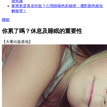
脫焦慮
家裡老是莫名吵架？心理師揭色彩秘密：擺對顏色能化
解衝突！
睡眠
你累了嗎？休息及睡眠的重要性
【大雁出版基地】