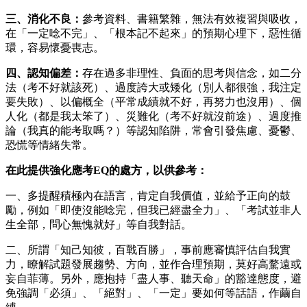
三、消化不良：
參考資料、書籍繁雜，無法有效複習與吸收，
在「一定唸不完」、「根本記不起來」的預期心理下，惡性循
環，容易懷憂喪志。
四、認知偏差：
存在過多非理性、負面的思考與信念，如二分
法（考不好就該死）、過度誇大或矮化（別人都很強，我注定
要失敗）、以偏概全（平常成績就不好，再努力也沒用）、個
人化（都是我太笨了）、災難化（考不好就沒前途）、過度推
論（我真的能考取嗎？）等認知陷阱，常會引發焦慮、憂鬱、
恐慌等情緒失常。
在此提供強化應考EQ的處方，以供參考：
一、多提醒積極內在語言，肯定自我價值，並給予正向的鼓
勵，例如「即使沒能唸完，但我已經盡全力」、「考試並非人
生全部，問心無愧就好」等自我對話。
二、所謂「知己知彼，百戰百勝」，事前應審慎評估自我實
力，瞭解試題發展趨勢、方向，並作合理預期，莫好高騖遠或
妄自菲薄。另外，應抱持「盡人事、聽天命」的豁達態度，避
免強調「必須」、「絕對」、「一定」要如何等話語，作繭自