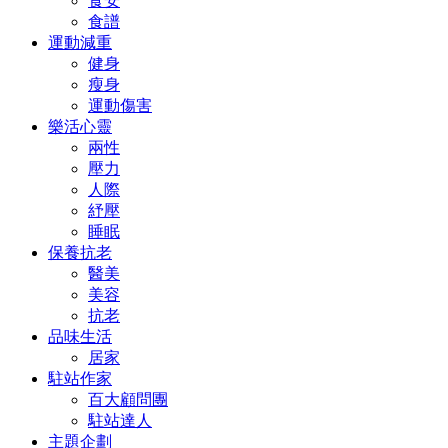
食安
食譜
運動減重
健身
瘦身
運動傷害
樂活心靈
兩性
壓力
人際
紓壓
睡眠
保養抗老
醫美
美容
抗老
品味生活
居家
駐站作家
百大顧問團
駐站達人
主題企劃