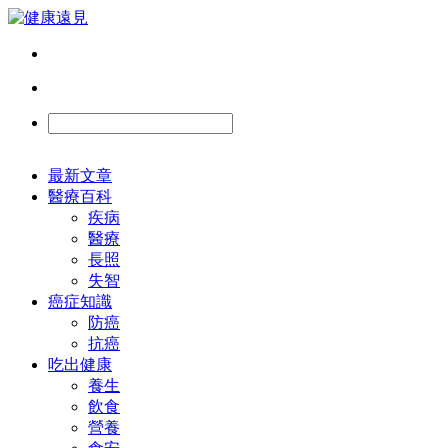
最新文章
醫療百科
疾病
醫療
長照
失智
癌症知識
防癌
抗癌
吃出健康
養生
飲食
營養