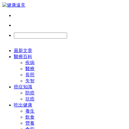
最新文章
醫療百科
疾病
醫療
長照
失智
癌症知識
防癌
抗癌
吃出健康
養生
飲食
營養