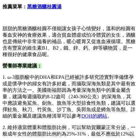
推薦菜單：
黑糖酒釀桂圓湯
甜甜的黑糖酒釀桂圓不僅能讓女孩子心情變好，溫和的桂圓有
養血安神的食療效果，適合貧血體虛或怕冷體質的女生，酒釀
也是傳統中非常滋養的補品，暖心暖胃又促進血液循環。黑糖
含有豐富的維生素B1、B2，鐵、鋅、鈣、鉀等礦物質，是一
種很好的健康食品呢。
營養師專業建議：
1. ω-3脂肪酸中的DHA和EPA已經被許多研究證實對準備懷孕
或是懷孕中的婦女有許多好處，而攝取深海魚類是其中最有效
率的方法之一。美國衛福部因為考量深海魚類中的重金屬含
量，建議每週攝取約8-12盎司（240-360公克）的深海魚，其
中應該避免鯊魚、劍魚、旗魚等大型掠食性魚類，建議可以選
擇鮭魚、秋刀、竹筴魚、沙丁魚、吳郭魚或是鱒魚等魚類。詳
細的重金屬及建議魚種清單可以參考
DOH的網站
。
2. 維持適當體重和體脂肪比例，可以幫助賀爾蒙正常分泌，一
般成年女性的體脂肪比例約為25%-31%，最低不應低於12%以