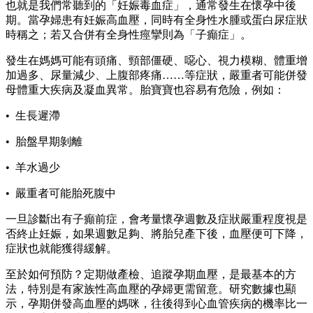
也就是我們常聽到的「妊娠毒血症」，通常發生在懷孕中後
期。當孕婦患有妊娠高血壓，同時有全身性水腫或蛋白尿症狀
時稱之；若又合併有全身性痙攣則為「子癲症」。
發生在媽媽可能有頭痛、頸部僵硬、噁心、視力模糊、體重增
加過多、尿量減少、上腹部疼痛……等症狀，嚴重者可能併發
母體重大疾病及凝血異常。胎寶寶也容易有危險，例如：
• 生長遲滯
• 胎盤早期剝離
• 羊水過少
• 嚴重者可能胎死腹中
一旦診斷出有子癲前症，會考量懷孕週數及症狀嚴重程度視是
否終止妊娠，如果週數足夠、將胎兒產下後，血壓便可下降，
症狀也就能獲得緩解。
至於如何預防？定期做產檢、追蹤孕期血壓，是最基本的方
法，特別是有家族性高血壓的孕婦更需留意。研究數據也顯
示，孕期併發高血壓的媽咪，往後得到心血管疾病的機率比一