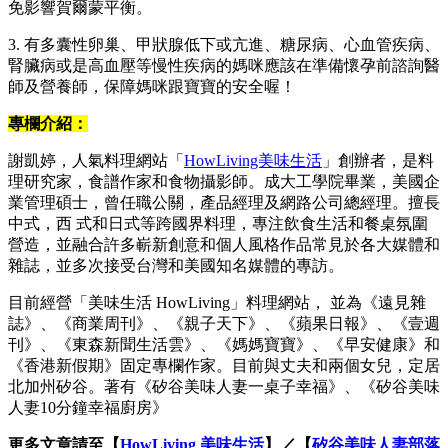
免影響賀爾蒙平衡。
3. 有多囊性卵巢、甲狀腺低下或亢進、糖尿病、心血管疾病、
腎臟病或是高血壓等慢性疾病的媽咪應該在準備懷孕前諮詢醫
師及營養師，保障媽咪跟寶寶的安全喔！
專欄介紹：
謝凱婷，人氣料理網站「
HowLiving美味生活
」創辦者，是料
理研究家，食譜作家和食物攝影師。成大工學院畢業，美國企
業管理碩士，曾任職公關，產品經理及網路公司總經理。擅長
中式，西 式和日式等跨國界料理，專注飲食生活和餐桌氛圍
營造，並融合許多嶄新創意和個人風格作品常見於各大媒體和
雜誌，並多次接受台灣和美國知名媒體的專訪。
目前經營「美味生活 HowLiving」料理網站， 並為《遠見雜
誌》、《商業周刊》、《親子天下》、《蘋果日報》、《壹週
刊》、《東森新聞生活雲》、《媽媽寶寶》、《早安健康》和
《香港新假期》固定專欄作家。目前與丈夫和兩個女兒，定居
北加州矽谷。著有《矽谷美味人妻一桌子幸福》、《矽谷美味
人妻10分鐘幸福廚房》
更多文章請至【
HowLiving 美味生活
】／【
矽谷美味人妻部落