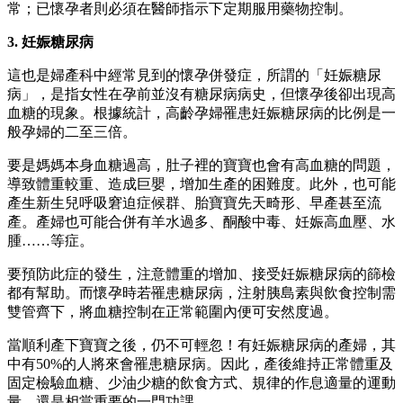
常；已懷孕者則必須在醫師指示下定期服用藥物控制。
3. 妊娠糖尿病
這也是婦產科中經常見到的懷孕併發症，所謂的「妊娠糖尿
病」，是指女性在孕前並沒有糖尿病病史，但懷孕後卻出現高
血糖的現象。根據統計，高齡孕婦罹患妊娠糖尿病的比例是一
般孕婦的二至三倍。
要是媽媽本身血糖過高，肚子裡的寶寶也會有高血糖的問題，
導致體重較重、造成巨嬰，增加生產的困難度。此外，也可能
產生新生兒呼吸窘迫症候群、胎寶寶先天畸形、早產甚至流
產。產婦也可能合併有羊水過多、酮酸中毒、妊娠高血壓、水
腫……等症。
要預防此症的發生，注意體重的增加、接受妊娠糖尿病的篩檢
都有幫助。而懷孕時若罹患糖尿病，注射胰島素與飲食控制需
雙管齊下，將血糖控制在正常範圍內便可安然度過。
當順利產下寶寶之後，仍不可輕忽！有妊娠糖尿病的產婦，其
中有50%的人將來會罹患糖尿病。因此，產後維持正常體重及
固定檢驗血糖、少油少糖的飲食方式、規律的作息適量的運動
量，還是相當重要的一門功課。