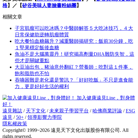
格
】／【
矽谷美味人妻臉書粉絲團
】
相關文章
子宮肌瘤可以吃冰嗎？中醫師解答５大吃冰技巧，４大
日常保健助逆轉肌瘤體質
吃大餐怕血糖飆升？減重醫師揭研究：飯前30分鐘，吃
１堅果穩定飯後血糖
魚油不是大腦萬靈丹！研究揭高劑量DHA難防失智，這
些才是關鍵重點
大豆油出包，豬油意外翻紅？營養師：吃對這１件事，
飽和脂肪也不怕
吞嚥困難是老化還是警訊？「好好吃飯」不只是進食能
力，更是好好生活的權利
加入健康遠見Line，對身體
好！
遠見雜誌
/
天下文化
/
未來親子學習平台
/
哈佛商業評論
/
ESG
遠見
/
50+
/
領導影響力學院
隱私權政策
Copyright© 1999~2026 遠見天下文化出版股份有限公司. All
rights reserved.