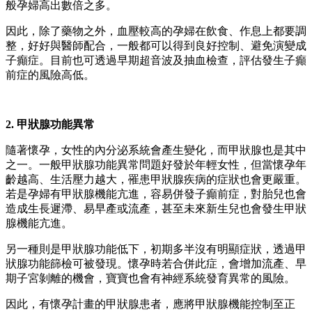
般孕婦高出數倍之多。
因此，除了藥物之外，血壓較高的孕婦在飲食、作息上都要調
整，好好與醫師配合，一般都可以得到良好控制、避免演變成
子癲症。目前也可透過早期超音波及抽血檢查，評估發生子癲
前症的風險高低。
2. 甲狀腺功能異常
隨著懷孕，女性的內分泌系統會產生變化，而甲狀腺也是其中
之一。一般甲狀腺功能異常問題好發於年輕女性，但當懷孕年
齡越高、生活壓力越大，罹患甲狀腺疾病的症狀也會更嚴重。
若是孕婦有甲狀腺機能亢進，容易併發子癲前症，對胎兒也會
造成生長遲滯、易早產或流產，甚至未來新生兒也會發生甲狀
腺機能亢進。
另一種則是甲狀腺功能低下，初期多半沒有明顯症狀，透過甲
狀腺功能篩檢可被發現。懷孕時若合併此症，會增加流產、早
期子宮剝離的機會，寶寶也會有神經系統發育異常的風險。
因此，有懷孕計畫的甲狀腺患者，應將甲狀腺機能控制至正