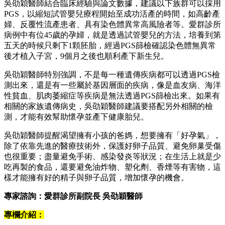
吳劭穎醫師結合臨床經驗與論文數據，建議以下族群可以採用
PGS，以縮短試管嬰兒療程開始至成功活產的時間，如高齡產
婦、反覆性流產患者、具有染色體異常高風險者等。愛群診所
病例中有位45歲的孕婦，就是透過試管嬰兒的方法，培養到第
五天的時候只剩下1顆胚胎，經過PGS篩檢確認染色體無異常
後才植入子宮，9個月之後也順利產下新生兒。
吳劭穎醫師特別強調，不是每一種遺傳疾病都可以透過PGS檢
測出來，還是有一些屬於基因層面的疾病，像是血友病、海洋
性貧血、肌肉萎縮症等疾病是無法透過PGS篩檢出來。如果有
相關的家族遺傳病史，吳劭穎醫師建議要搭配另外相關的檢
測，才能有效幫助懷孕並產下健康胎兒。
吳劭穎醫師提醒渴望擁有小孩的爸媽，想要擁有「好孕氣」，
除了依靠先進的醫療技術外，保護好卵子品質、避免卵巢受傷
也很重要；盡量避免手術、感染發炎等狀況；在生活上就是少
吃再製的食品，還要避免油炸物、塑化劑、香煙等有害物，這
樣才能擁有好的精子與卵子品質，增加懷孕的機會。
專家諮詢：愛群診所副院長 吳劭穎醫師
專欄介紹：