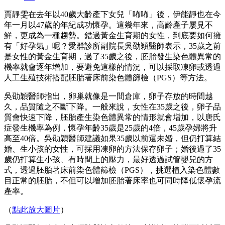
賈靜雯在去年以40歲大齡產下女兒「咘咘」後，伊能靜也在今
年一月以47歲的年紀成功懷孕。這幾年來，高齡產子屢見不
鮮，更成為一種趨勢。錯過黃金生育期的女性，到底要如何擁
有「好孕氣」呢？愛群診所副院長吳劭穎醫師表示，35歲之前
是女性的黃金生育期，過了35歲之後，胚胎發生染色體異常的
機率就會逐年增加，要避免這樣的情況，可以採取凍卵或透過
人工生殖技術搭配胚胎著床前染色體篩檢（PGS）等方法。
吳劭穎醫師指出，卵巢就像是一間倉庫，卵子存放的時間越
久，品質隨之不斷下降。一般來說，女性在35歲之後，卵子品
質會快速下降，胚胎產生染色體異常的情形就會增加，以唐氏
症發生機率為例，懷孕年齡35歲是25歲的4倍，45歲孕婦將升
高至40倍。吳劭穎醫師建議如果35歲以前還未婚，但仍打算結
婚、生小孩的女性，可採用凍卵的方法保存卵子；婚後過了35
歲仍打算生小孩、有時間上的壓力，最好透過試管嬰兒的方
式，透過胚胎著床前染色體篩檢（PGS），挑選植入染色體數
目正常的胚胎，不但可以增加胚胎著床率也可同時降低懷孕流
產率。
（
點此放大圖片
）