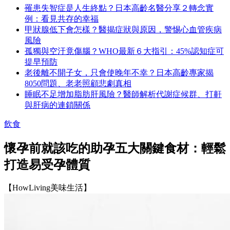
罹患失智症是人生終點？日本高齡名醫分享２轉念實
例：看見共存的幸福
甲狀腺低下會怎樣？醫揭症狀與原因，警惕心血管疾病
風險
孤獨與空汙竟傷腦？WHO最新６大指引：45%認知症可
提早預防
老後離不開子女，只會使晚年不幸？日本高齡專家揭
8050問題、老老照顧悲劇真相
睡眠不足增加脂肪肝風險？醫師解析代謝症候群、打鼾
與肝病的連鎖關係
飲食
懷孕前就該吃的助孕五大關鍵食材：輕鬆
打造易受孕體質
【HowLiving美味生活】