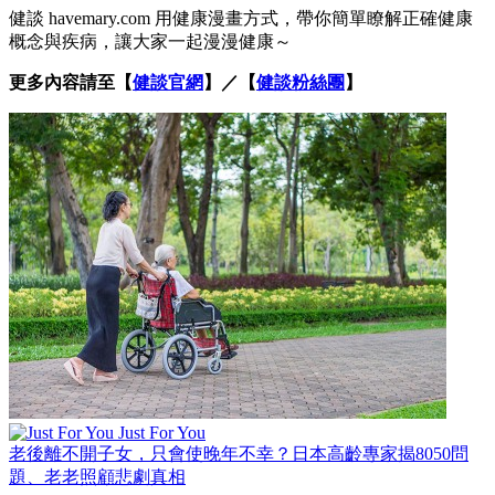
健談 havemary.com 用健康漫畫方式，帶你簡單瞭解正確健康
概念與疾病，讓大家一起漫漫健康～
更多內容請至【
健談官網
】／【
健談粉絲團
】
Just For You
老後離不開子女，只會使晚年不幸？日本高齡專家揭8050問
題、老老照顧悲劇真相