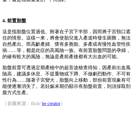
4. 前置胎盤
這是指胎盤位置過低、附著在子宮下半部，因而將子宮頸口遮
住的情形。這樣一來，將會使胎兒進入產道時發生困難，無法
自然產出。而高齡產婦、懷有多胞胎、多產或有慢性血管性疾
病……等，都是此症的高風險一族。有前置胎盤問題的孕婦，
的確有較大的風險，無論是產前產後都有大出血的可能。
胎盤前置可透過定期產檢中的超音波檢查得知，因產前出血風
險高，建議多休息、不提重物或下蹲、不做劇烈動作、不可有
性行為……隨著子宮變大，胎盤向上移動，部份前置現象有可
能便逐漸消失了。若妊娠末期仍顯示有胎盤前置，則須採取剖
腹方式生產。
（首圖來源：flickr
be creator
）