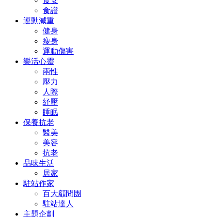
食安
食譜
運動減重
健身
瘦身
運動傷害
樂活心靈
兩性
壓力
人際
紓壓
睡眠
保養抗老
醫美
美容
抗老
品味生活
居家
駐站作家
百大顧問團
駐站達人
主題企劃