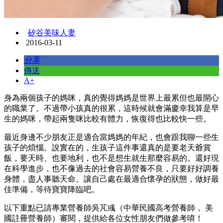
矽谷美味人妻
2016-03-11
分享
傳送
A+
身為兩個孩子的媽咪，真的覺得媽媽是世界上最累但也最開心
的職業了。不過帶小孩真的很累，這時候就會滿慶幸我算是早
生的媽咪，帶起兩隻咪比較有體力，恢復得也比較快一些。
最近身邊不少朋友正是適合當媽媽的年紀，也會跟我聊一些生
孩子的煩惱。說實在的，生孩子這件事還真的是要老天爺賞
飯，要天時、也要地利，也不是想生就生那麼容易的。還好現
在科學進步，也不像過去的社會容易營養不良，只要好好調養
身體，盡人事聽天命。讓自己處在最適合懷孕的狀態，做好最
佳準備，等待寶寶降臨吧。
以下重點已請專業營養師吳芃彧（中華民國高考營養師， 美
國註冊營養師）審閱，提供給各位女性朋友們做參考唷！