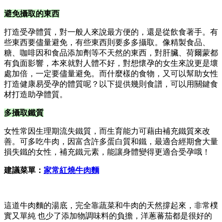
避免攝取的東西
打造受孕體質，對一般人來說最方便的，還是從飲食著手。有
些東西要儘量避免，有些東西則要多多攝取。像精製食品、
糖、咖啡因和食品添加劑等不天然的東西，對肝臟、荷爾蒙都
有負面影響，本來就對人體不好，對想懷孕的女生來說更是壞
處加倍，一定要儘量避免。而什麼樣的食物，又可以幫助女性
打造健康易受孕的體質呢？以下提供幾則食譜，可以用關鍵食
材打造助孕體質。
多攝取鐵質
女性常因生理期流失鐵質，而生育能力可藉由補充鐵質來改
善。可多吃牛肉，因富含許多蛋白質和鐵，最適合經期會大量
損失鐵的女性，補充鐵元素，能讓身體變得更適合受孕哦！
建議菜單：
家常紅燒牛肉麵
這道牛肉麵的湯底，完全靠蔬菜和牛肉的天然撐起來，非常樸
實又單純 也少了添加物調味料的負擔，洋蔥蕃茄都是很好的