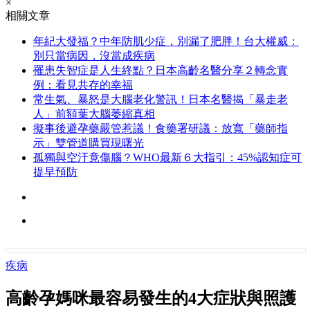
×
相關文章
年紀大發福？中年防肌少症，別漏了肥胖！台大權威：
別只當病因，沒當成疾病
罹患失智症是人生終點？日本高齡名醫分享２轉念實
例：看見共存的幸福
常生氣、暴怒是大腦老化警訊！日本名醫揭「暴走老
人」前額葉大腦萎縮真相
擬事後避孕藥嚴管惹議！食藥署研議：放寬「藥師指
示」雙管道購買現曙光
孤獨與空汙竟傷腦？WHO最新６大指引：45%認知症可
提早預防
疾病
高齡孕媽咪最容易發生的4大症狀與照護