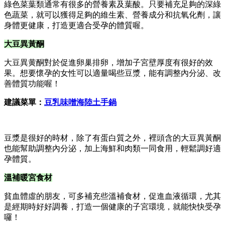
綠色菜葉類通常有很多的營養素及葉酸。只要補充足夠的深綠
色蔬菜，就可以獲得足夠的維生素、營養成分和抗氧化劑，讓
身體更健康，打造更適合受孕的體質喔。
大豆異黃酮
大豆異黄酮對於促進卵巢排卵，增加子宮壁厚度有很好的效
果。想要懷孕的女性可以適量喝些豆漿，能有調整內分泌、改
善體質功能喔！
建議菜單：
豆乳味噌海陸土手鍋
豆漿是很好的時材，除了有蛋白質之外，裡頭含的大豆異黃酮
也能幫助調整內分泌，加上海鮮和肉類一同食用，輕鬆調好適
孕體質。
溫補暖宮食材
貧血體虛的朋友，可多補充些溫補食材，促進血液循環，尤其
是經期時好好調養，打造一個健康的子宮環境，就能快快受孕
囉！