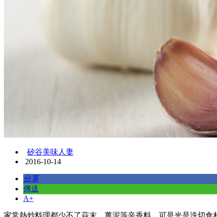
矽谷美味人妻
2016-10-14
分享
傳送
A+
家常熱炒料理都少不了蒜末、薑泥等辛香料，可是光是洗切食