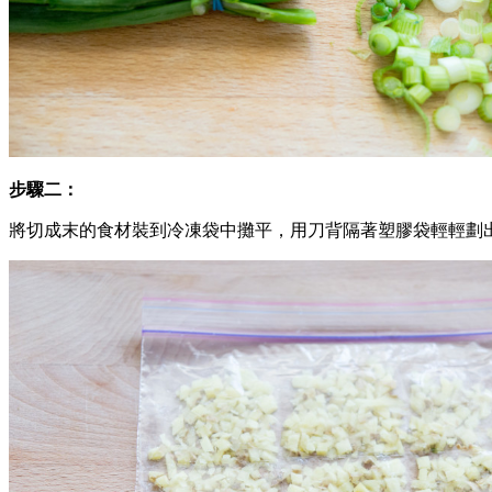
步驟二：
將切成末的食材裝到冷凍袋中攤平，用刀背隔著塑膠袋輕輕劃