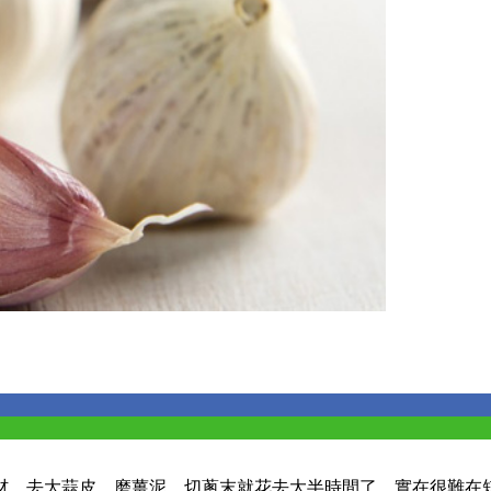
材，去大蒜皮、磨薑泥、切蔥末就花去大半時間了，實在很難在