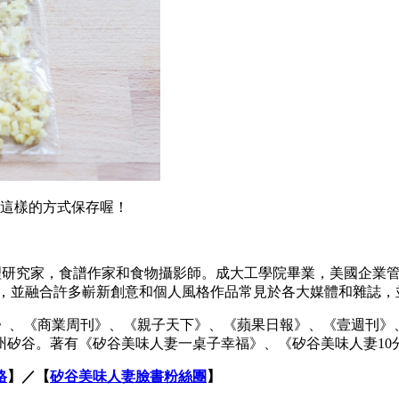
用這樣的方式保存喔！
理研究家，食譜作家和食物攝影師。成大工學院畢業，美國企業
造，並融合許多嶄新創意和個人風格作品常見於各大媒體和雜誌，
遠見雜誌》、《商業周刊》、《親子天下》、《蘋果日報》、《壹週
州矽谷。著有《矽谷美味人妻一桌子幸福》、《矽谷美味人妻10
格
】／【
矽谷美味人妻臉書粉絲團
】