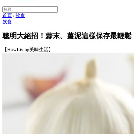
首頁
/
飲食
飲食
聰明大絕招！蒜末、薑泥這樣保存最輕鬆
【HowLiving美味生活】