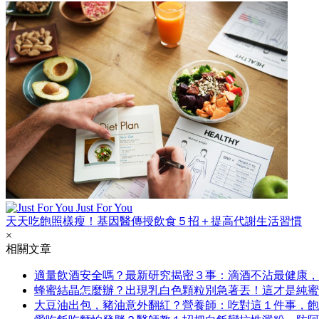
Just For You
天天吃飽照樣瘦！基因醫傳授飲食５招＋提高代謝生活習慣
×
相關文章
適量飲酒安全嗎？最新研究揭密３事：滴酒不沾最健康，
蜂蜜結晶怎麼辦？出現乳白色顆粒別急著丟！這才是純蜜
大豆油出包，豬油意外翻紅？營養師：吃對這１件事，飽