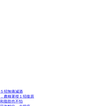
５招無痛減酒
，農糧署授１招復原
和脂肪也不怕