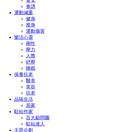
食安
食譜
運動減重
健身
瘦身
運動傷害
樂活心靈
兩性
壓力
人際
紓壓
睡眠
保養抗老
醫美
美容
抗老
品味生活
居家
駐站作家
百大顧問團
駐站達人
主題企劃