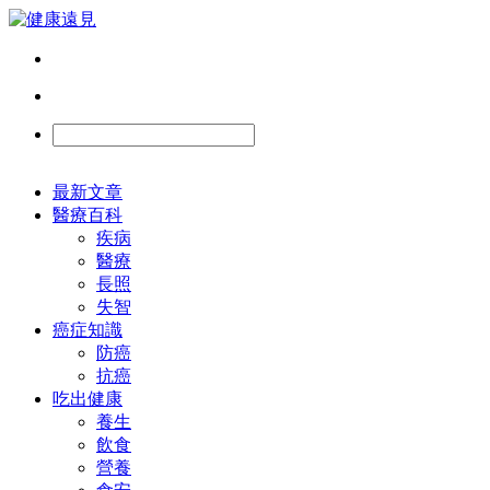
最新文章
醫療百科
疾病
醫療
長照
失智
癌症知識
防癌
抗癌
吃出健康
養生
飲食
營養