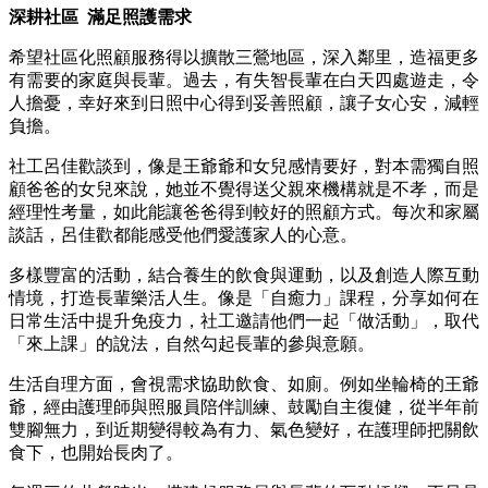
深耕社區
滿足照護需求
希望社區化照顧服務得以擴散三鶯地區，深入鄰里，造福更多
有需要的家庭與長輩。過去，有失智長輩在白天四處遊走，令
人擔憂，幸好來到日照中心得到妥善照顧，讓子女心安，減輕
負擔。
社工呂佳歡談到，像是王爺爺和女兒感情要好，對本需獨自照
顧爸爸的女兒來說，她並不覺得送父親來機構就是不孝，而是
經理性考量，如此能讓爸爸得到較好的照顧方式。每次和家屬
談話，呂佳歡都能感受他們愛護家人的心意。
多樣豐富的活動，結合養生的飲食與運動，以及創造人際互動
情境，打造長輩樂活人生。像是「自癒力」課程，分享如何在
日常生活中提升免疫力，社工邀請他們一起「做活動」，取代
「來上課」的說法，自然勾起長輩的參與意願。
生活自理方面，會視需求協助飲食、如廁。例如坐輪椅的王爺
爺，經由護理師與照服員陪伴訓練、鼓勵自主復健，從半年前
雙腳無力，到近期變得較為有力、氣色變好，在護理師把關飲
食下，也開始長肉了。