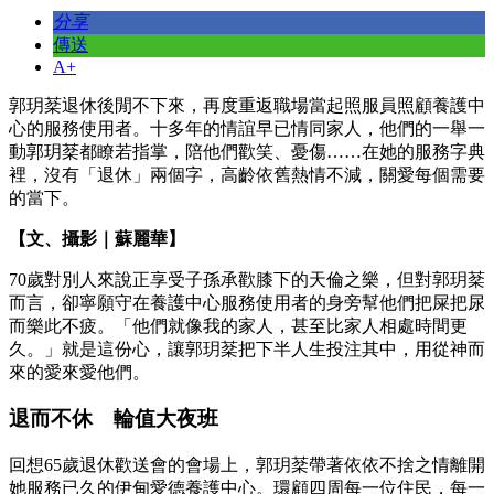
分享
傳送
A+
郭玥棻退休後閒不下來，再度重返職場當起照服員照顧養護中
心的服務使用者。十多年的情誼早已情同家人，他們的一舉一
動郭玥棻都瞭若指掌，陪他們歡笑、憂傷……在她的服務字典
裡，沒有「退休」兩個字，高齡依舊熱情不減，關愛每個需要
的當下。
【文
、
攝影｜蘇麗華】
70歲對別人來說正享受子孫承歡膝下的天倫之樂，但對郭玥棻
而言，卻寧願守在養護中心服務使用者的身旁幫他們把屎把尿
而樂此不疲。「他們就像我的家人，甚至比家人相處時間更
久。」就是這份心，讓郭玥棻把下半人生投注其中，用從神而
來的愛來愛他們。
退而不休 輪值大夜班
回想65歲退休歡送會的會場上，郭玥棻帶著依依不捨之情離開
她服務已久的伊甸愛德養護中心。環顧四周每一位住民，每一