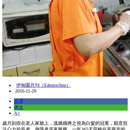
伊甸園月刊（Edenswfmp）
2016-11-29
分享
傳送
A+
歲月刻痕在老人家臉上，溫嬌娥將之視為白髮的冠冕，願意投
注心力於長者、身障者居家服務。一年365天穿梭在嘉義市的