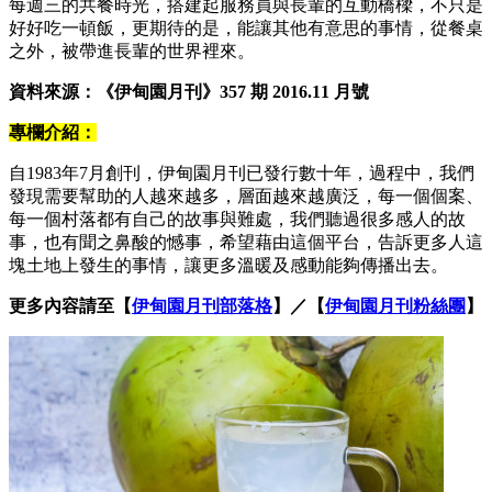
每週三的共餐時光，搭建起服務員與長輩的互動橋樑，不只是
好好吃一頓飯，更期待的是，能讓其他有意思的事情，從餐桌
之外，被帶進長輩的世界裡來。
資料來源：《伊甸園月刊》357 期 2016.11 月號
專欄介紹：
自1983年7月創刊，伊甸園月刊已發行數十年，過程中，我們
發現需要幫助的人越來越多，層面越來越廣泛，每一個個案、
每一個村落都有自己的故事與難處，我們聽過很多感人的故
事，也有聞之鼻酸的憾事，希望藉由這個平台，告訴更多人這
塊土地上發生的事情，讓更多溫暖及感動能夠傳播出去。
更多內容請至【
伊甸園月刊部落格
】／【
伊甸園月刊粉絲團
】