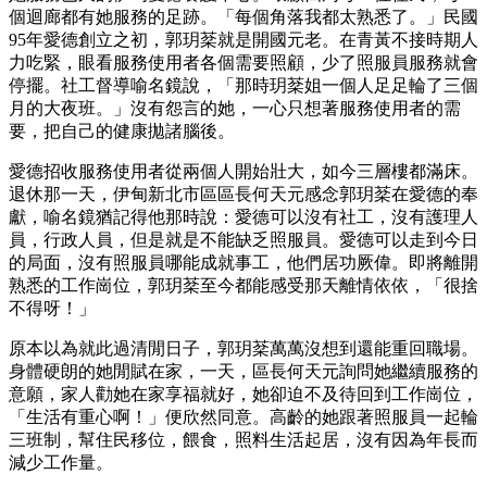
個迴廊都有她服務的足跡。「每個角落我都太熟悉了。」民國
95年愛德創立之初，郭玥棻就是開國元老。在青黃不接時期人
力吃緊，眼看服務使用者各個需要照顧，少了照服員服務就會
停擺。社工督導喻名鏡說，「那時玥棻姐一個人足足輪了三個
月的大夜班。」沒有怨言的她，一心只想著服務使用者的需
要，把自己的健康拋諸腦後。
愛德招收服務使用者從兩個人開始壯大，如今三層樓都滿床。
退休那一天，伊甸新北市區區長何天元感念郭玥棻在愛德的奉
獻，喻名鏡猶記得他那時說：愛德可以沒有社工，沒有護理人
員，行政人員，但是就是不能缺乏照服員。愛德可以走到今日
的局面，沒有照服員哪能成就事工，他們居功厥偉。即將離開
熟悉的工作崗位，郭玥棻至今都能感受那天離情依依，「很捨
不得呀！」
原本以為就此過清閒日子，郭玥棻萬萬沒想到還能重回職場。
身體硬朗的她閒賦在家，一天，區長何天元詢問她繼續服務的
意願，家人勸她在家享福就好，她卻迫不及待回到工作崗位，
「生活有重心啊！」便欣然同意。高齡的她跟著照服員一起輪
三班制，幫住民移位，餵食，照料生活起居，沒有因為年長而
減少工作量。