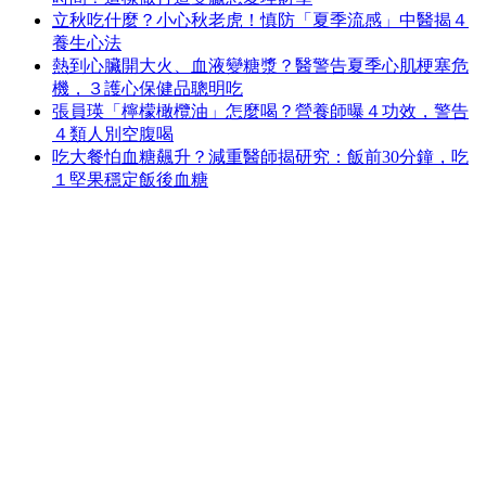
立秋吃什麼？小心秋老虎！慎防「夏季流感」中醫揭４
養生心法
熱到心臟開大火、血液變糖漿？醫警告夏季心肌梗塞危
機，３護心保健品聰明吃
張員瑛「檸檬橄欖油」怎麼喝？營養師曝４功效，警告
４類人別空腹喝
吃大餐怕血糖飆升？減重醫師揭研究：飯前30分鐘，吃
１堅果穩定飯後血糖