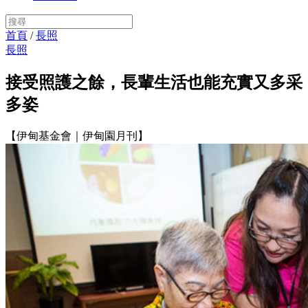
首頁
/
長照
長照
接受照護之餘，長輩生活也能充實又多采
多姿
【伊甸基金會｜伊甸園月刊】