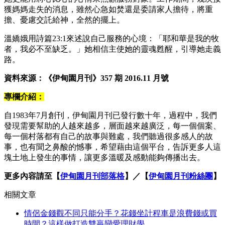
獲媽媽走失的消息，雖然心急如焚還是委請家人擔待，將重
擔、憂慮交託給神，全然的擺上。
溫嬌娥用詩篇23:1來述說自己服務的心境：「耶和華是我的牧
者，我必不至缺乏。」她相信主使她的靈魂甦醒，引導她走義
路。
資料來源：《伊甸園月刊》357 期 2016.11 月號
專欄介紹：
自1983年7月創刊，伊甸園月刊已發行數十年，過程中，我們
發現需要幫助的人越來越多，層面越來越廣泛，每一個個案、
每一個村落都有自己的故事與難處，我們聽過很多感人的故
事，也有聞之鼻酸的憾事，希望藉由這個平台，告訴更多人這
塊土地上發生的事情，讓更多溫暖及感動能夠傳播出去。
更多內容請至【
伊甸園月刊部落格
】／【
伊甸園月刊粉絲團
】
相關文章
情侶金錢觀不同只能分手？花錢坐計程車是浪費錢或買
時間？這樣做打造雙贏戀愛理財學