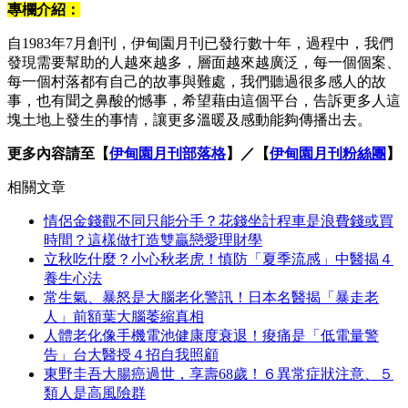
專欄介紹：
自1983年7月創刊，伊甸園月刊已發行數十年，過程中，我們
發現需要幫助的人越來越多，層面越來越廣泛，每一個個案、
每一個村落都有自己的故事與難處，我們聽過很多感人的故
事，也有聞之鼻酸的憾事，希望藉由這個平台，告訴更多人這
塊土地上發生的事情，讓更多溫暖及感動能夠傳播出去。
更多內容請至【
伊甸園月刊部落格
】／【
伊甸園月刊粉絲團
】
相關文章
情侶金錢觀不同只能分手？花錢坐計程車是浪費錢或買
時間？這樣做打造雙贏戀愛理財學
立秋吃什麼？小心秋老虎！慎防「夏季流感」中醫揭４
養生心法
常生氣、暴怒是大腦老化警訊！日本名醫揭「暴走老
人」前額葉大腦萎縮真相
人體老化像手機電池健康度衰退！痠痛是「低電量警
告」台大醫授４招自我照顧
東野圭吾大腸癌過世，享壽68歲！６異常症狀注意、５
類人是高風險群