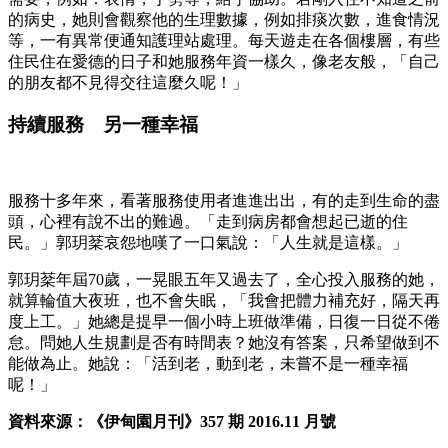
的病史，她則會觀察他的生理數據，例如排痰次數，進食情況
等，一有異常便通知護理站處理。每天遊走在各個樓層，有些
住民住在愛德的日子和她服務年資一樣久，像老友般，「自己
的朋友都不見得交往這麼久呢！」
持續服務 另一種幸福
服務十多年來，看著服務使用者進進出出，有的走到生命的盡
頭，心裡有說不出的難過。「走到病房都會想起已逝的住
民。」郭玥棻哀怨地嘆了一口氣說：「人生就是這樣。」
郭玥棻年屆70歲，一晃眼五年又過去了，全心投入服務的她，
就算輪值大夜班，也不會失眠，「我會把體力補充好，隔天再
度上工。」她總是提早一個小時上班做準備，日復一日從不倦
怠。問她人生規劃是否有時間表？她沒有答案，只希望做到不
能做為止。她說：「活到老，動到老，未嘗不是一種幸福
呢！」
資料來源：《伊甸園月刊》357 期 2016.11 月號