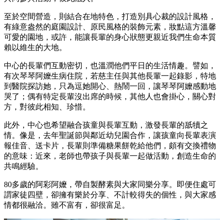
至於空間營造，則結合在地特色，打造別具心裁的設計風格，
有綠意盎然的庭園設計、原民風格的裝飾元素，妝點這方溫馨
可愛的園地，或許，能讓長輩的身心狀態更親近我們生命本質
賴以維生的大地。
中心的長輩們互動密切，也溫潤他們平日的生活情趣。譬如，
有次琴琴阿嬤生病住院，若慈主任與其他長輩一起錄影，特地
到醫院探訪她，只為逗她開心、熱鬧一回，讓琴琴阿嬤感動地
哭了；偶有特定長輩沒出席的時候，其他人也會掛心，關心對
方，對彼此相知、珍惜。
此外，中心也希望融合孩童與長輩互動，激發長輩的舐犢之
情。像是，去年聖誕節與鄰近幼兒園合作，讓孩童向長輩表演
報佳音、送卡片，長輩則準備糖果餅乾給他們，頗有交換禮物
的意味：近來，老師也帶孩子與長輩一起做活動，創造生命的
共鳴經驗。
80多歲的阿彩阿嬤，帶自製酵素與大家同樂分享。即便住處可
謂家徒四壁，卻擁有樂於分享、不計較得失的個性，與大家感
情都很融洽。雖不富有，卻很富足。