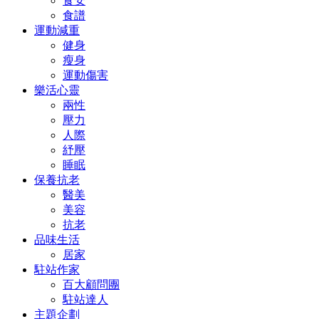
食安
食譜
運動減重
健身
瘦身
運動傷害
樂活心靈
兩性
壓力
人際
紓壓
睡眠
保養抗老
醫美
美容
抗老
品味生活
居家
駐站作家
百大顧問團
駐站達人
主題企劃