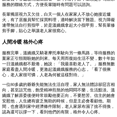
服務的聯絡方式，方便長輩隨時有問題可以諮詢。
長輩獨居視力又欠佳，白天一個人在家家人不放心她接近爐
火，有了居服員幫忙採買料理，適時解決當下難題。視力障礙
連帶無法自行剪指甲，於是溫嬌娥拿起大小指甲剪，幫長輩修
剪手腳，貼心之舉讓老人家很窩心。
人間冷暖 格外心疼
服務完畢，溫嬌娥又騎著摩托車駛向另一條馬路，等待服務的
案家正引頸期盼她的到來。每天周而復始生活不變，數十年如
一日溫嬌娥都不厭倦，她說：「我最喜歡老人了。」服務無數
家庭看盡人間冷暖，更激起溫嬌娥服務的心志，「看了很揪
心，老人家很可憐，人老為何被這樣對待。」
一位80多歲的爺爺失能無法生活自理，家人無法體諒卻惡言相
向，甚至詛咒他，飽受精神煎熬的他悶悶不樂，生活黯淡。溫
嬌娥了解原委後便時常鼓勵他要正向，不要愁苦。信主的她會
安慰他，人生總有疲乏無助的時候，但是主必會看顧他。期
間，也會遇到家中經濟條件限制，老人家尿布濕了捨不得換，
認為還可以撐一下，看到他們的有限，格外令人心疼。