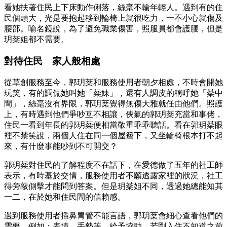
看她扶著住民上下床動作俐落，絲毫不輸年輕人。遇到有的住
民個頭大，光是要抱起移到輪椅上就很吃力，一不小心就傷及
腰部。喻名鏡說，為了避免職業傷害，照服員都會護腰，但是
玥棻姐都不需要。
對待住民 家人般相處
從草創服務至今，郭玥棻和服務使用者朝夕相處，不時會開她
玩笑，有的調侃她叫她「棻妹」，還有人調皮的稱呼她「棻中
間」，絲毫沒有界限，郭玥棻覺得無傷大雅就任由他們。照護
上，有時遇到他們爭吵互不相讓，俠氣的郭玥棻充當和事佬，
住民一看到年長的郭玥棻便相當敬重乖乖聽話。看在郭玥棻眼
裡不禁笑說，兩個人住在同一個屋簷下，又坐輪椅根本打不起
來，有什麼事能吵到不可開交？
郭玥棻對住民的了解程度不在話下，在愛德做了五年的社工師
表示，有時基於交情，服務使用者不願透露家裡的狀況，社工
得旁敲側擊才能問到答案。但是玥棻姐不同，透過她總能知其
一二，在於她和住民間的信賴感。
遇到服務使用者插鼻胃管不能言語，郭玥棻會細心查看他們的
需要，例如：表情，手勢等，給予協助。若剛入住不知道之前