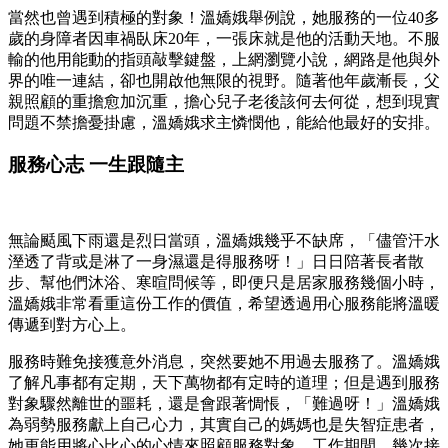
當然也曾遇到積極的對象！溫嬌娥舉例說，她服務的一位40多
歲的身障者因車禍臥床20年，一張床就是他的活動天地。不服
輸的他用能動的指頭敲擊鍵盤，上網瀏覽小說，網路是他與外
界的唯一連結，卻也開啟他無限的視野。隨著他年歲漸長，父
親照顧的重擔愈加沉重，擔心兒子老後該何去何從，想到現實
問題不禁擔憂掛慮，溫嬌娥求主憐憫他，能給他最好的安排。
服務心志 一生跟隨主
無論颳風下雨還是烈日當頭，溫嬌娥幾乎不缺席，「儘管汗水
溼透了背或是淋了一身濕還是得服務呀！」日日陪著長者散
步、幫他們沐浴、寒暄問候等，即便只是居家服務幾個小時，
溫嬌娥非常看重這份工作的價值，希望透過用心服務能將溫暖
傳遞到對方心上。
服務時難免接獲意外消息，突然要她不用過去服務了。溫嬌娥
了解凡事都有定期，天下萬物都有定時的道理；但是遇到服務
對象驟然離世的噩耗，還是會跟著惆悵，「難過呀！」溫嬌娥
為弱勢服務獻上自己心力，其實自己的媽媽也是失智症患者，
她更能用將心比心的心情來照顧服務對象。工作期間，幾次接