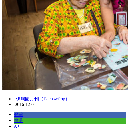
伊甸園月刊（Edenswfmp）
2016-12-01
分享
傳送
A+