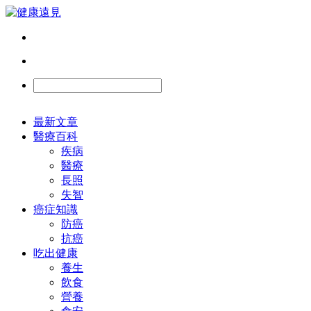
最新文章
醫療百科
疾病
醫療
長照
失智
癌症知識
防癌
抗癌
吃出健康
養生
飲食
營養