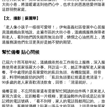
大街小巷，將溫暖遞送到他們心中，也求主的恩惠慈愛伴隨著
這群弱勢家庭。
【文、
攝影｜蘇麗華】
「老人像小孩子一樣很可愛呀！」伊甸嘉義社區發展中心居服
員溫嬌娥由衷地說。走遍市區的大街小巷，溫嬌娥服務身障者
和老人，看到他們因失能而無法自理，憐憫之心油然而上，透
過服務讓他們生活更美好是她不變的期望。
幫忙備餐 貼心問候
已屆六十而耳順年紀，溫嬌娥依然在工作崗位上服務，深入服
務使用者居家張羅大小事。拜訪這一天，她正準備幫老人家備
餐。手中處理的是長輩愛吃的虱目魚頭、有機龍鬚菜、排骨
湯，料理時她親切的詢問：「虱目魚頭要紅燒還是煮清湯？」
90多歲的老人家喜歡清淡飲食，回答：「清湯就好。」
備餐妥當，不忘問長輩還有需要幫忙閱讀的信件嗎？原來老人
家視力退化，近距離看一片模糊，更遑論郵件內容或是記在筆
記裡的電話號碼，「看不到呀，家人的電話我都用記的。」放
眼望去，客廳玻璃櫃上貼著一張斗大的字跡，上頭是伊甸居家