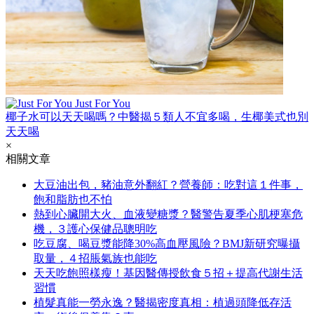
Just For You
椰子水可以天天喝嗎？中醫揭５類人不宜多喝，生椰美式也別
天天喝
×
相關文章
大豆油出包，豬油意外翻紅？營養師：吃對這１件事，
飽和脂肪也不怕
熱到心臟開大火、血液變糖漿？醫警告夏季心肌梗塞危
機，３護心保健品聰明吃
吃豆腐、喝豆漿能降30%高血壓風險？BMJ新研究曝攝
取量，４招脹氣族也能吃
天天吃飽照樣瘦！基因醫傳授飲食５招＋提高代謝生活
習慣
植髮真能一勞永逸？醫揭密度真相：植過頭降低存活