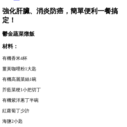
強化肝臟、消炎防癌，簡單便利一餐搞
定！
鬱金蔬菜燉飯
材料：
有機香米4杯
薑黃咖哩粉1大匙
有機高麗菜絲1碗
芥藍菜梗1小把切丁
有機紫洋蔥丁半碗
紅蘿蔔丁少許
海鹽2小匙