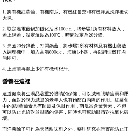
1. 將有機紅蘿蔔、有機南瓜、有機紅番茄和有機洋蔥洗淨後切
大塊。
2. 取定溫電煎鍋加磁化活水100c.c.，將步驟1所有材料放入，
蓋上鍋蓋，設定溫度為100℃，時間設定為20分鐘。
3. 烹煮20分鐘後，打開鍋蓋，將步驟2所有材料及有機山藥放
入調理機中，加入高湯800c.c.、海鹽1小匙，再以調理機打均
勻即可。
4. 上桌前再灑上少許有機枸杞汁。
營養在這裡
這道健康養生湯品著重於眼睛的保健，可以減輕眼睛疲勞和壓
力，而對於視力減退的老年人也有預防白內障的作用。紅蘿蔔
中的β胡蘿蔔素具有防癌及保眼作用，南瓜富含葉黃素，不但
可以防止光線對於眼睛的傷害，同時也可幫助眼睛對抗氧化破
壞。
而洋蔥除了可作為天然甜味劑之外，藥理研究亦證實能防止正