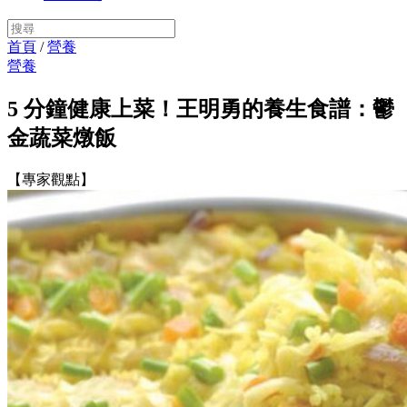
首頁
/
營養
營養
5 分鐘健康上菜！王明勇的養生食譜：鬱
金蔬菜燉飯
【專家觀點】