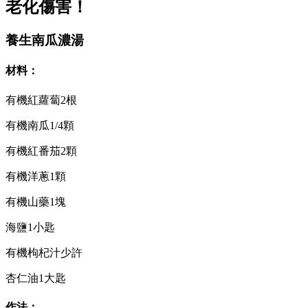
老化傷害！
養生南瓜濃湯
材料：
有機紅蘿蔔2根
有機南瓜1/4顆
有機紅番茄2顆
有機洋蔥1顆
有機山藥1塊
海鹽1小匙
有機枸杞汁少許
杏仁油1大匙
作法：