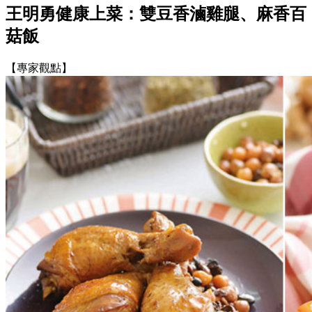
王明勇健康上菜：雙豆香滷雞腿、麻香百
菇飯
【專家觀點】