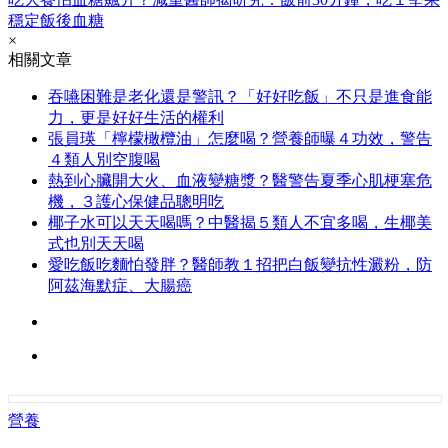
穩定飯後血糖
×
相關文章
吞嚥困難是老化還是警訊？「好好吃飯」不只是進食能
力，更是好好生活的權利
張員瑛「檸檬橄欖油」怎麼喝？營養師曝４功效，警告
４類人別空腹喝
熱到心臟開大火、血液變糖漿？醫警告夏季心肌梗塞危
機，３護心保健品聰明吃
椰子水可以天天喝嗎？中醫揭５類人不宜多喝，生椰美
式也別天天喝
愛吃飯吃麵怕發胖？醫師教１招把白飯變抗性澱粉，防
阿茲海默症、大腸癌
營養