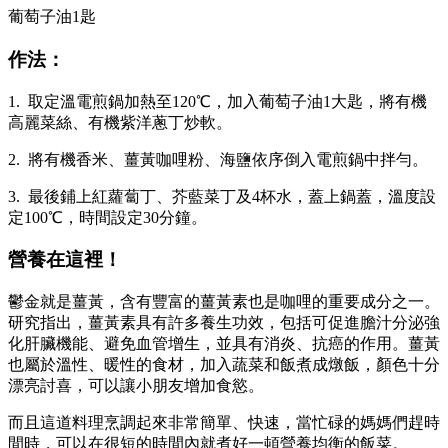
葡萄子油1匙
作法：
1. 取定溫電煎鍋加熱至120℃，加入葡萄子油1大匙，將有機
高麗菜絲、有機紫洋蔥丁炒軟。
2. 將有機香米、薑黃咖哩粉、海鹽依序倒入電煎鍋中拌勻。
3. 最後鋪上紅蘿蔔丁、芥藍菜丁及4杯水，蓋上鍋蓋，溫度設
定100℃，時間設定30分鐘。
營養在這裡！
鬱金就是薑黃，含有豐富的薑黃素也是咖哩的重要成分之一。
研究指出，薑黃素具有許多養生功效，包括可促進膽汁分泌強
化肝臟機能、避免血管增生，並具有消炎、抗癌的作用。薑黃
也屬於溫性、暖性的食材，加入蔬菜和飯煮成燉飯，顏色十分
漂亮討喜，可以讓小朋友增加食慾。
而且這道料理烹調起來非常簡單、快速，當忙碌的媽媽們趕時
間時，可以在很短的時間內就煮好一頓營養均衡的飯菜。