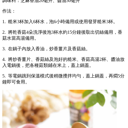
調味料：芝麻香油20毫升、醬油30毫升
作法：
1. 糙米3杯加入6杯水，泡6小時備用或使用發芽糙米3杯。
2. 將乾香菇4朵洗淨後泡3杯水約15分鐘後取出切絲備用，香
菇水當高湯備用。
3. 在鍋子內放入香油，炒香薑片及香菇絲。
4. 將炒香薑片、香菇絲及泡好的糙米、香菇高湯2杯、醬油放
入電鍋後，把各種菇類鋪在米上，蓋上鍋蓋。
5. 等電鍋跳到保溫模式後稍微攪拌均勻，蓋上鍋蓋，再燜5分
鐘即可食用。