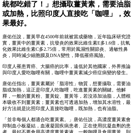
統都吃錯了！」想攝取薑黃素，需要油脂
或加熱，比照印度人直接吃「咖哩」，效
果最好。
唐佑任說，薑黃早在4500年前就被當成藥物，近年臨床研究證
實，薑黃中的薑黃素，抗發炎的效果比維生素E多1.6倍，抗氧
化效果比維生素C多2.75倍，常用於風濕性關節炎、過敏性鼻
炎，同時減少細胞膜及DNA變性，降低罹癌風險。
印度人罹患胃癌、大腸癌的比率，遠低於其他國家，外界推論
與印度人愛吃咖哩有關，咖哩中薑黃素減少癌症病變的發生。
唐佑任指出，薑黃素屬於「脂溶性」物質，想要攝取，需要油
脂或加熱，這正是印度人吃咖哩，吃進薑黃素的關鍵。他解
釋，一般的薑黃粉、薑黃錠、薑黃等，若沒添加油脂，人體根
本吸收不到薑黃素；薑黃素也可透過加熱，增加其水溶性，最
好方法就是比照印度人直接吃咖哩，既加熱，也有油脂。
「並非每個人都適合吃薑黃素。」唐佑任說，高濃度薑黃素會
抑制血小板凝結，血液凝固疾病患者、正在使用抗凝血劑的患
者，最好不要食用高濃度薑黃素液，一般咖哩及食用薑黃，則