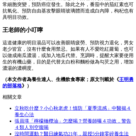
常細胞突變，預防癌症發生。除此之外，番茄中的茄紅素也可
抗氧化、預防自由基攻擊眼睛玻璃體而造成白內障，枸杞也有
具明目功效。
王老師的小叮嚀
這道健康的明目湯品可以改善眼睛疲勞、預防視力退化，男女
老少皆宜，沒有什麼食用禁忌。如果有人不愛吃紅蘿蔔，也可
以做成南瓜濃湯，或加入地瓜代替。烹調時，提醒大家要使用
生的有機山藥，目的是代替太白粉和麵粉做為勾芡之用，增加
濃湯的濃稠度。
（本文作者為養生達人、生機飲食專家；原文刊載於《
王明勇
的部落格
》）
相關文章
立秋吃什麼？小心秋老虎！慎防「夏季流感」中醫揭４
養生心法
張員瑛「檸檬橄欖油」怎麼喝？營養師曝４功效，警告
４類人別空腹喝
沒時間運動？醫日練氣功21年，親授5分鐘零碎養生法