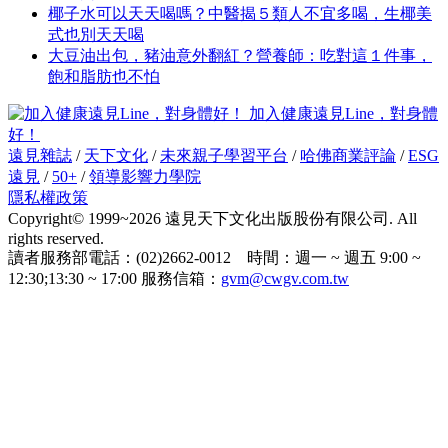
椰子水可以天天喝嗎？中醫揭５類人不宜多喝，生椰美
式也別天天喝
大豆油出包，豬油意外翻紅？營養師：吃對這１件事，
飽和脂肪也不怕
加入健康遠見Line，對身體
好！
遠見雜誌
/
天下文化
/
未來親子學習平台
/
哈佛商業評論
/
ESG
遠見
/
50+
/
領導影響力學院
隱私權政策
Copyright© 1999~2026 遠見天下文化出版股份有限公司. All
rights reserved.
讀者服務部電話：(02)2662-0012 時間：週一 ~ 週五 9:00 ~
12:30;13:30 ~ 17:00 服務信箱：
gvm@cwgv.com.tw