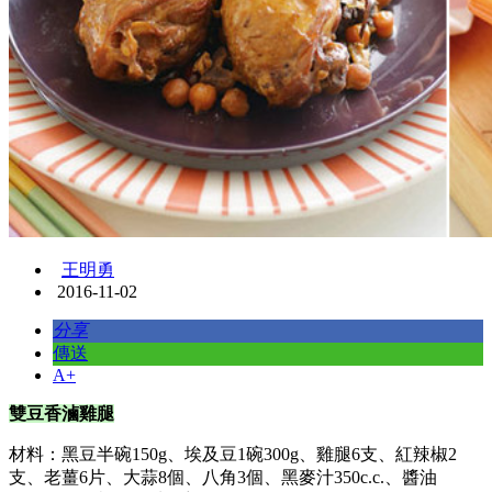
王明勇
2016-11-02
分享
傳送
A+
雙豆香滷雞腿
材料：黑豆半碗150g、埃及豆1碗300g、雞腿6支、紅辣椒2
支、老薑6片、大蒜8個、八角3個、黑麥汁350c.c.、醬油