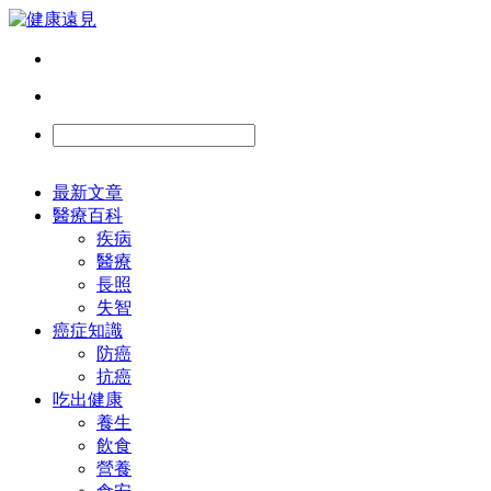
最新文章
醫療百科
疾病
醫療
長照
失智
癌症知識
防癌
抗癌
吃出健康
養生
飲食
營養