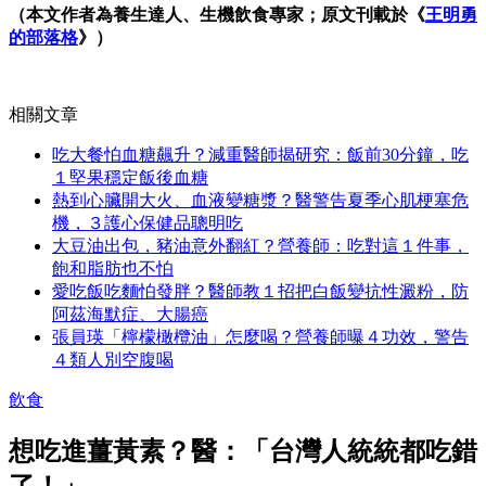
（本文作者為養生達人、生機飲食專家；原文刊載於《
王明勇
的部落格
》）
相關文章
吃大餐怕血糖飆升？減重醫師揭研究：飯前30分鐘，吃
１堅果穩定飯後血糖
熱到心臟開大火、血液變糖漿？醫警告夏季心肌梗塞危
機，３護心保健品聰明吃
大豆油出包，豬油意外翻紅？營養師：吃對這１件事，
飽和脂肪也不怕
愛吃飯吃麵怕發胖？醫師教１招把白飯變抗性澱粉，防
阿茲海默症、大腸癌
張員瑛「檸檬橄欖油」怎麼喝？營養師曝４功效，警告
４類人別空腹喝
飲食
想吃進薑黃素？醫：「台灣人統統都吃錯
了！」