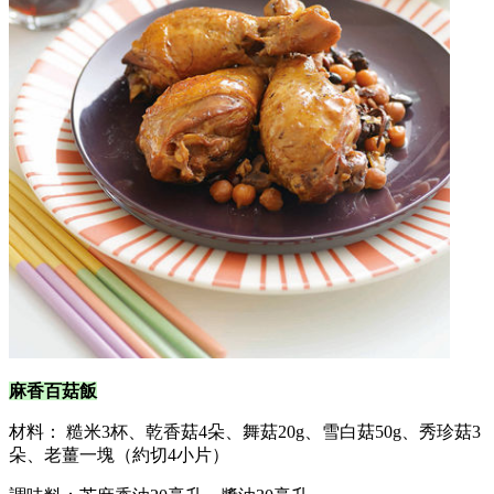
麻香百菇飯
材料： 糙米3杯、乾香菇4朵、舞菇20g、雪白菇50g、秀珍菇3
朵、老薑一塊（約切4小片）