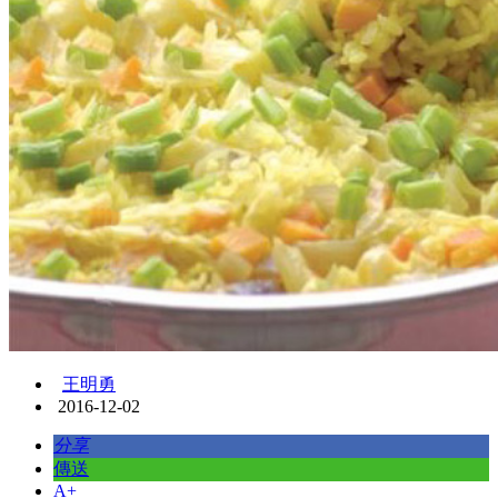
王明勇
2016-12-02
分享
傳送
A+