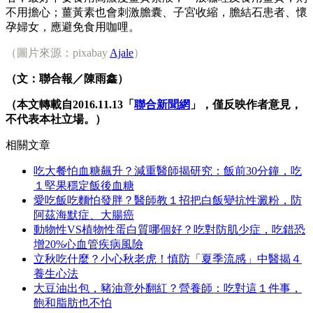
不用擔心；薑黃素也會刺激膽囊、子宮收縮，膽結石患者、懷
孕婦女，應避免食用咖哩。
（圖片來源：pixabay
Ajale
）
（文：聯合報／陳雨鑫）
（本文轉載自2016.11.13「
聯合新聞網
」，僅反映作者意見，
不代表本社立場。）
相關文章
吃大餐怕血糖飆升？減重醫師揭研究：飯前30分鐘，吃
１堅果穩定飯後血糖
愛吃飯吃麵怕發胖？醫師教１招把白飯變抗性澱粉，防
阿茲海默症、大腸癌
動物性VS植物性蛋白質哪個好？吃對防肌少症，吃錯恐
增20%心血管疾病風險
立秋吃什麼？小心秋老虎！慎防「夏季流感」中醫揭４
養生心法
大豆油出包，豬油意外翻紅？營養師：吃對這１件事，
飽和脂肪也不怕