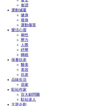
食安
食譜
運動減重
健身
瘦身
運動傷害
樂活心靈
兩性
壓力
人際
紓壓
睡眠
保養抗老
醫美
美容
抗老
品味生活
居家
駐站作家
百大顧問團
駐站達人
主題企劃