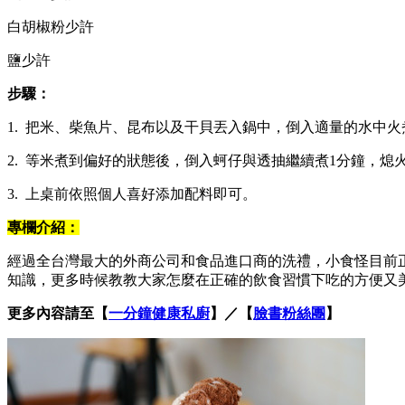
白胡椒粉少許
鹽少許
步驟：
1. 把米、柴魚片、昆布以及干貝丟入鍋中，倒入適量的水中
2. 等米煮到偏好的狀態後，倒入蚵仔與透抽繼續煮1分鐘，熄
3. 上桌前依照個人喜好添加配料即可。
專欄介紹：
經過全台灣最大的外商公司和食品進口商的洗禮，小食怪目前
知識，更多時候教教大家怎麼在正確的飲食習慣下吃的方便又
更多內容請至【
一分鐘健康私廚
】／【
臉書粉絲團
】