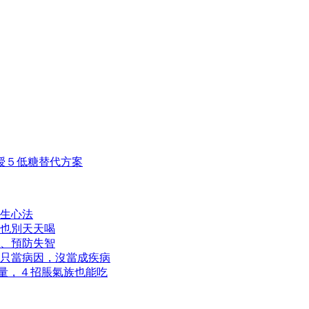
授５低糖替代方案
生心法
也別天天喝
、預防失智
只當病因，沒當成疾病
取量，４招脹氣族也能吃