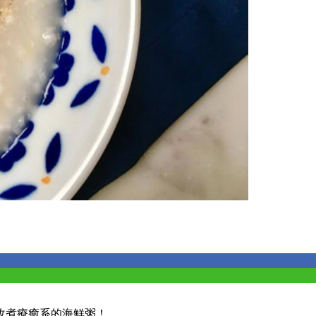
改煮療癒系的海鮮粥！