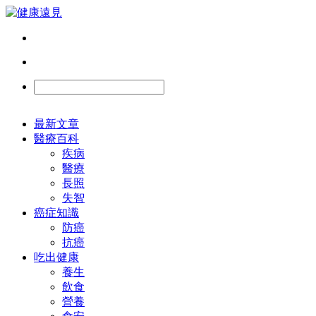
最新文章
醫療百科
疾病
醫療
長照
失智
癌症知識
防癌
抗癌
吃出健康
養生
飲食
營養