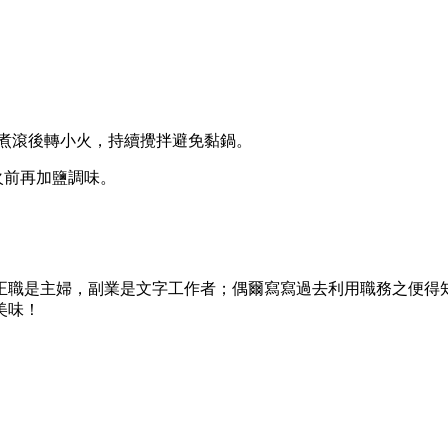
火煮滾後轉小火，持續攪拌避免黏鍋。
火前再加鹽調味。
正職是主婦，副業是文字工作者；偶爾寫寫過去利用職務之便得
美味！