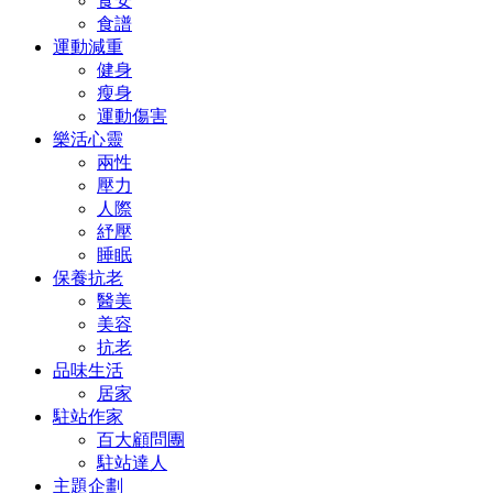
食安
食譜
運動減重
健身
瘦身
運動傷害
樂活心靈
兩性
壓力
人際
紓壓
睡眠
保養抗老
醫美
美容
抗老
品味生活
居家
駐站作家
百大顧問團
駐站達人
主題企劃