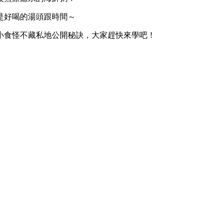
是好喝的湯頭跟時間～
小食怪不藏私地公開秘訣，大家趕快來學吧！