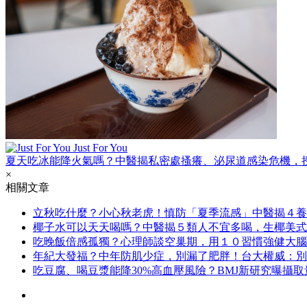
Just For You
夏天吃冰能降火氣嗎？中醫揭私密處搔癢、泌尿道感染危機，
×
相關文章
立秋吃什麼？小心秋老虎！慎防「夏季流感」中醫揭４養
椰子水可以天天喝嗎？中醫揭５類人不宜多喝，生椰美式
吃晚飯倍感孤獨？心理師談空巢期，用１０習慣強健大腦
年紀大發福？中年防肌少症，別漏了肥胖！台大權威：別
吃豆腐、喝豆漿能降30%高血壓風險？BMJ新研究曝攝