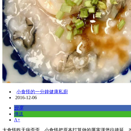
小食怪的一分鐘健康私廚
2016-12-06
分享
傳送
A+
大食怪昨天病歪歪，小食怪把原本打算做的厲害漢堡往後延，