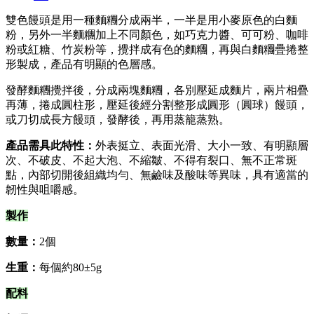
雙色饅頭是用一種麵糰分成兩半，一半是用小麥原色的白麵
粉，另外一半麵糰加上不同顏色，如巧克力醬、可可粉、咖啡
粉或紅糖、竹炭粉等，攪拌成有色的麵糰，再與白麵糰疊捲整
形製成，產品有明顯的色層感。
發酵麵糰攪拌後，分成兩塊麵糰，各別壓延成麵片，兩片相疊
再薄，捲成圓柱形，壓延後經分割整形成圓形（圓球）饅頭，
或刀切成長方饅頭，發酵後，再用蒸籠蒸熟。
產品需具此特性：
外表挺立、表面光滑、大小一致、有明顯層
次、不破皮、不起大泡、不縮皺、不得有裂口、無不正常斑
點，內部切開後組織均勻、無鹼味及酸味等異味，具有適當的
韌性與咀嚼感。
製作
數量：
2個
生重：
每個約80±5g
配料