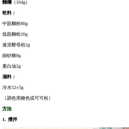
麵糰
（164g）
乾料：
中筋麵粉80g
低筋麵粉20g
速溶酵母粉2g
細砂糖8g
素白油2g
濕料：
冷水52±5g
（調色用糖色或可可粉）
方法
1.
攪拌