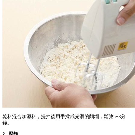
乾料混合加濕料，攪拌後用手揉成光滑的麵糰，鬆弛5±3分
鐘。
2.
壓麵