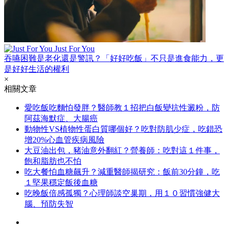
Just For You
吞嚥困難是老化還是警訊？「好好吃飯」不只是進食能力，更
是好好生活的權利
×
相關文章
愛吃飯吃麵怕發胖？醫師教１招把白飯變抗性澱粉，防
阿茲海默症、大腸癌
動物性VS植物性蛋白質哪個好？吃對防肌少症，吃錯恐
增20%心血管疾病風險
大豆油出包，豬油意外翻紅？營養師：吃對這１件事，
飽和脂肪也不怕
吃大餐怕血糖飆升？減重醫師揭研究：飯前30分鐘，吃
１堅果穩定飯後血糖
吃晚飯倍感孤獨？心理師談空巢期，用１０習慣強健大
腦、預防失智