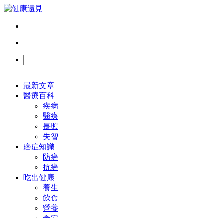
最新文章
醫療百科
疾病
醫療
長照
失智
癌症知識
防癌
抗癌
吃出健康
養生
飲食
營養