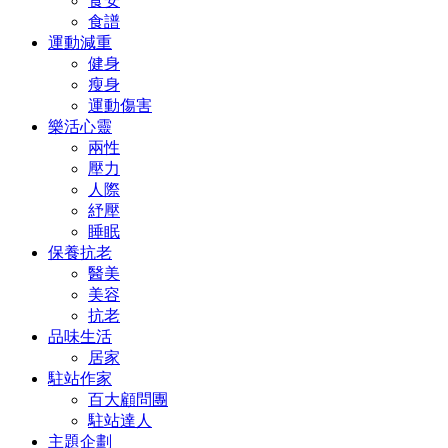
食安
食譜
運動減重
健身
瘦身
運動傷害
樂活心靈
兩性
壓力
人際
紓壓
睡眠
保養抗老
醫美
美容
抗老
品味生活
居家
駐站作家
百大顧問團
駐站達人
主題企劃