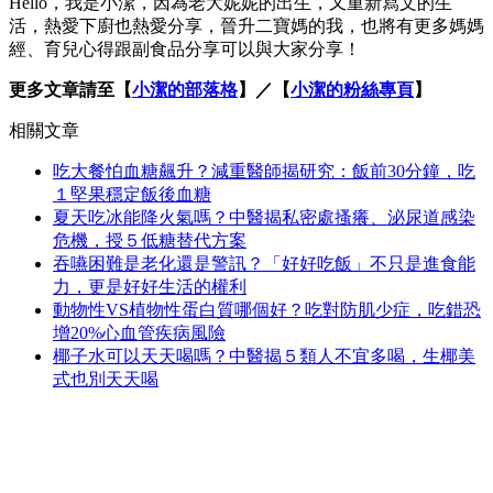
Hello，我是小潔，因為老大妮妮的出生，又重新寫文的生
活，熱愛下廚也熱愛分享，晉升二寶媽的我，也將有更多媽媽
經、育兒心得跟副食品分享可以與大家分享！
更多文章請至【
小潔的部落格
】／【
小潔的粉絲專頁
】
相關文章
吃大餐怕血糖飆升？減重醫師揭研究：飯前30分鐘，吃
１堅果穩定飯後血糖
夏天吃冰能降火氣嗎？中醫揭私密處搔癢、泌尿道感染
危機，授５低糖替代方案
吞嚥困難是老化還是警訊？「好好吃飯」不只是進食能
力，更是好好生活的權利
動物性VS植物性蛋白質哪個好？吃對防肌少症，吃錯恐
增20%心血管疾病風險
椰子水可以天天喝嗎？中醫揭５類人不宜多喝，生椰美
式也別天天喝