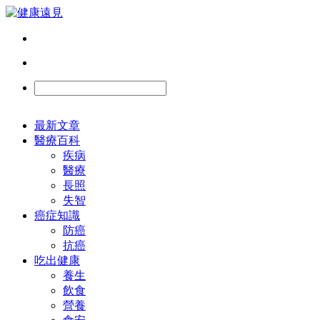
最新文章
醫療百科
疾病
醫療
長照
失智
癌症知識
防癌
抗癌
吃出健康
養生
飲食
營養