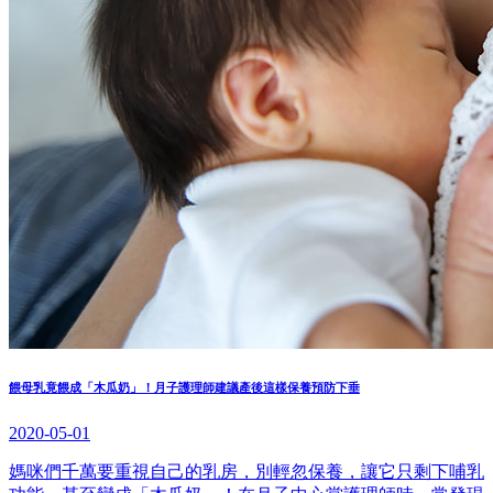
餵母乳竟餵成「木瓜奶」！月子護理師建議產後這樣保養預防下垂
2020-05-01
媽咪們千萬要重視自己的乳房，別輕忽保養，讓它只剩下哺乳