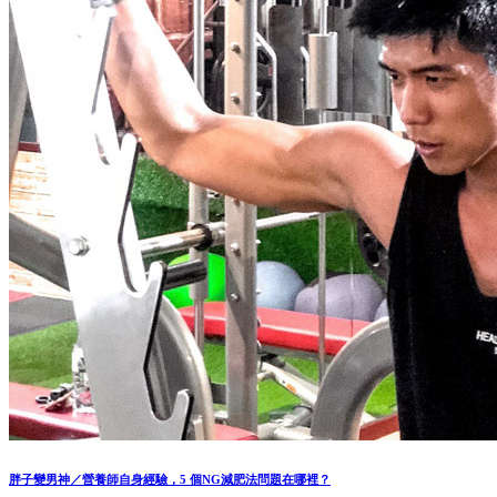
胖子變男神／營養師自身經驗，5 個NG減肥法問題在哪裡？