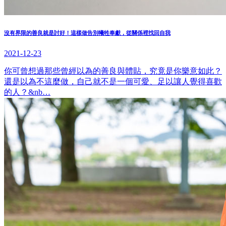
沒有界限的善良就是討好！這樣做告別犧牲奉獻，從關係裡找回自我
2021-12-23
你可曾想過那些曾經以為的善良與體貼，究竟是你樂意如此？
還是以為不這麼做，自己就不是一個可愛、足以讓人覺得喜歡
的人？&nb…