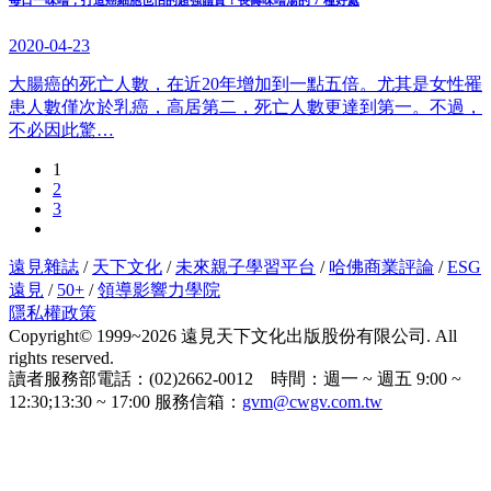
每日一味噌，打造癌細胞也怕的超強體質！長壽味噌湯的 7 種好處
2020-04-23
大腸癌的死亡人數，在近20年增加到一點五倍。尤其是女性罹
患人數僅次於乳癌，高居第二，死亡人數更達到第一。不過，
不必因此驚…
1
2
3
遠見雜誌
/
天下文化
/
未來親子學習平台
/
哈佛商業評論
/
ESG
遠見
/
50+
/
領導影響力學院
隱私權政策
Copyright© 1999~2026 遠見天下文化出版股份有限公司. All
rights reserved.
讀者服務部電話：(02)2662-0012 時間：週一 ~ 週五 9:00 ~
12:30;13:30 ~ 17:00 服務信箱：
gvm@cwgv.com.tw