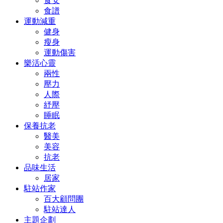
食安
食譜
運動減重
健身
瘦身
運動傷害
樂活心靈
兩性
壓力
人際
紓壓
睡眠
保養抗老
醫美
美容
抗老
品味生活
居家
駐站作家
百大顧問團
駐站達人
主題企劃