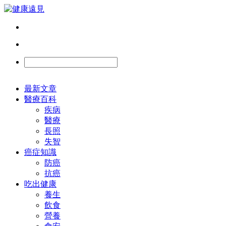
最新文章
醫療百科
疾病
醫療
長照
失智
癌症知識
防癌
抗癌
吃出健康
養生
飲食
營養