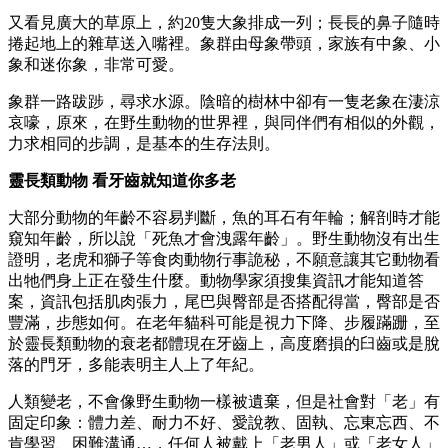
又看見廣大的草原上，約20隻大象排成一列；長長的鼻子隨時
捲起地上的雜草送入嘴裡。象群由母象帶頭，家族有中象、小
象和迷你象，非常可愛。
象群一路跋踄，尋求水源。陰暗的樹林中卻有一隻老象在淒涼
哀嚎，原來，在野生動物的世界裡，與同伴們有相似的外觀，
力求相同的步調，是基本的生存法則。
靈長類動物
看牙齒就知道你多老
大部分動物的年齡不容易判斷，魚的耳石有年輪；解剖時才能
窺知年齡，所以說「死魚才會洩露年齡」。野生動物沒有出生
證明，老虎和獅子等食肉動物行事詭秘，不願意讓其它動物看
出牠們身上正在發生什麼。動物學家須搜集資訊才能知道答
案，資訊包括肌肉張力，尾巴與臀部是否搭配得當，臀部是否
豐滿，步態如何。在老年貓科可能是視力下降、步履蹣跚，至
於靈長類動物的衰老都體現在牙齒上，高度磨損的臼齒或是脫
落的門牙，多能表明主人上了年紀。
人類變老，不會像野生動物一樣被遺棄，但是社會對「老」有
固定印象：體力差、耐力不好、愛說教、固執、忘東忘西、不
肯學習、困難溝通…，任何人被戴上「老男人」或「老女人」