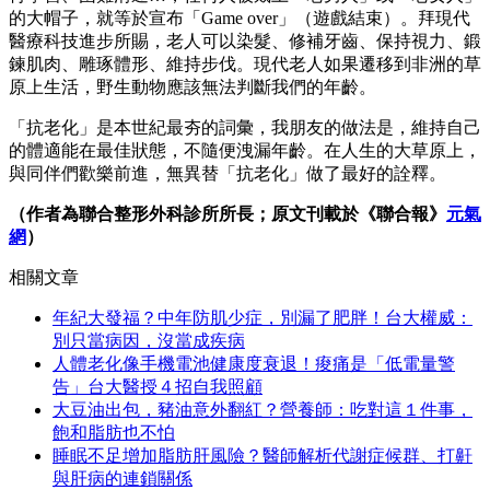
的大帽子，就等於宣布「Game over」（遊戲結束）。拜現代
醫療科技進步所賜，老人可以染髮、修補牙齒、保持視力、鍛
鍊肌肉、雕琢體形、維持步伐。現代老人如果遷移到非洲的草
原上生活，野生動物應該無法判斷我們的年齡。
「抗老化」是本世紀最夯的詞彙，我朋友的做法是，維持自己
的體適能在最佳狀態，不隨便洩漏年齡。在人生的大草原上，
與同伴們歡樂前進，無異替「抗老化」做了最好的詮釋。
（作者為聯合整形外科診所所長；原文刊載於《聯合報》
元氣
網
）
相關文章
年紀大發福？中年防肌少症，別漏了肥胖！台大權威：
別只當病因，沒當成疾病
人體老化像手機電池健康度衰退！痠痛是「低電量警
告」台大醫授４招自我照顧
大豆油出包，豬油意外翻紅？營養師：吃對這１件事，
飽和脂肪也不怕
睡眠不足增加脂肪肝風險？醫師解析代謝症候群、打鼾
與肝病的連鎖關係