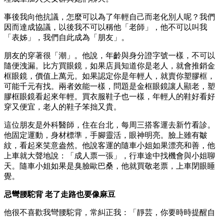
事後我向他抗議，怎麼可以為了年輕自己而老化別人呢？我們
因而達成協議，以後我不可以稱他「老師」，他不可以叫我
「表姊」，我們自此成為「朋友」。
朋友的穿著很「潮」。他說，年齡與身分證字號一樣，不可以
隨便洩漏。比方買眼鏡，如果店員知道你是老人，就會推銷金
框眼鏡，價值上萬元。如果認定你是年輕人，就賣你塑膠框，
可能千元有找。兩者效能一樣，問題是金框眼鏡讓人顯老，塑
膠框眼鏡看起來年輕。買衣服鞋子也一樣，年輕人的鞋好看好
穿又便宜，老人的鞋子笨拙又貴。
這位朋友是外科醫師，住在台北，每周三搭客運去新竹看診。
他固定運動，身材標準，手腳靈活，眼神明亮。臉上雖有皺
紋，看起來笑意盎然。他說客運的隨車小姐如果漂亮和善，他
上車就大聲地說：「成人票一張」，行車途中找機會與小姐聊
天。隨車小姐如果是臭臉歐巴桑，他就買敬老票，上車閉眼睡
覺。
忌彎腰駝背
老了走路也要像麻豆
他很不喜歡我彎腰駝背，常糾正我：「靜芸，你要時時提醒自