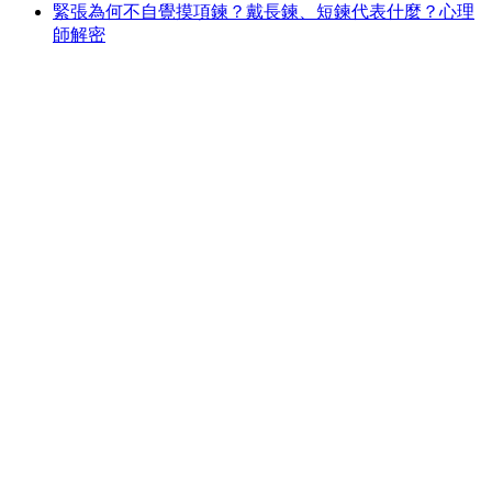
緊張為何不自覺摸項鍊？戴長鍊、短鍊代表什麼？心理
師解密