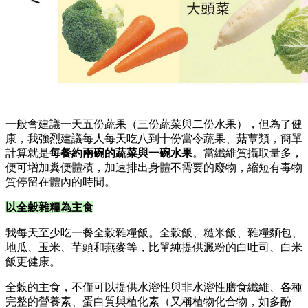
一般會建議一天五份蔬果（三份蔬菜與二份水果），但為了健
康，我強烈建議每人每天吃八到十份當令蔬果、菇蕈類，簡單
計算就是
每餐約兩碗的蔬菜與一碗水果
。當纖維質攝取量多，
便可增加糞便體積，加速排出身體不需要的廢物，縮短有毒物
質停留在體內的時間。
以全穀雜糧為主食
我每天至少吃一餐全穀雜糧飯。全穀飯、糙米飯、雜糧麵包、
地瓜、玉米、芋頭和燕麥等，比單純提供澱粉的白吐司、白米
飯更健康。
全穀的主食，不僅可以提供水溶性與非水溶性膳食纖維、各種
完整的營養素、蛋白質與植化素（又稱植物化合物，如多酚