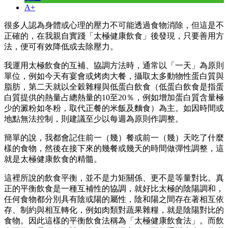
A+
很多人認為身體或心理的壓力不可能透過食物消除，但這是不
正確的，在我親自實踐「太極健康飲食」後發現，只要善用方
法，便可有效降低或去除壓力。
我運用太極飲食的互補、協調方法時，通常以「一天」為原則
單位，例如今天有宴會或烤肉大餐，攝取太多動物性蛋白質與
脂肪，第二天就以全穀雜糧與低蛋白飲食（低蛋白飲食是指蛋
白質提供的熱量占總熱量的10至20％，例如增加蛋白質含量極
少的澱粉如冬粉，取代正餐的米飯及麵食）為主。如因時間或
地點無法控制，則建議至少以每週為原則作調整。
簡單的說，我都會記住前一（幾）餐或前一（幾）天吃了什麼
樣的食物，然後在接下來的幾餐或幾天的時間做彈性調整，這
就是太極健康飲食的精髓。
這裡所說的飲食平衡，並不是力矩關係、更不是等量對比。真
正的平衡飲食是一種互補性的協調，就好比太極的陰陽調和，
任何食物都分別具有陰或陽的屬性，陰和陽之間存在著相互依
存、制約與相互轉化，例如肉類對蔬果雜糧，就是陰陽對比的
食物。因此這樣的平衡飲食法稱為「太極健康飲食法」。而飲