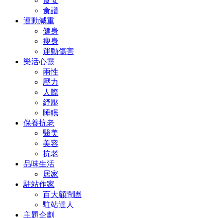
食安
食譜
運動減重
健身
瘦身
運動傷害
樂活心靈
兩性
壓力
人際
紓壓
睡眠
保養抗老
醫美
美容
抗老
品味生活
居家
駐站作家
百大顧問團
駐站達人
主題企劃