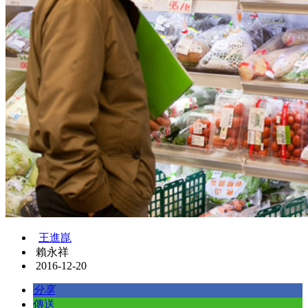
王進崑
賴永祥
2016-12-20
分享
傳送