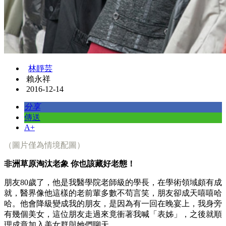
林靜芸
賴永祥
2016-12-14
分享
傳送
A+
（圖片僅為情境配圖）
非洲草原淘汰老象
你也該藏好老態！
朋友80歲了，他是我醫學院老師級的學長，在學術領域頗有成
就，醫界像他這樣的老前輩多數不苟言笑，朋友卻成天嘻嘻哈
哈。他會降級變成我的朋友，是因為有一回在晚宴上，我身旁
有幾個美女，這位朋友走過來竟衝著我喊「表姊」，之後就順
理成章加入美女群與她們聊天。