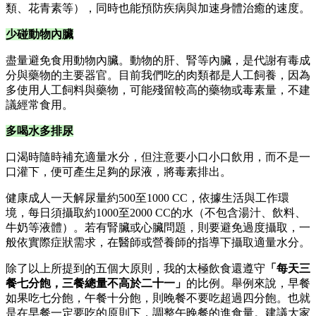
類、花青素等），同時也能預防疾病與加速身體治癒的速度。
少碰動物內臟
盡量避免食用動物內臟。動物的肝、腎等內臟，是代謝有毒成
分與藥物的主要器官。目前我們吃的肉類都是人工飼養，因為
多使用人工飼料與藥物，可能殘留較高的藥物或毒素量，不建
議經常食用。
多喝水多排尿
口渴時隨時補充適量水分，但注意要小口小口飲用，而不是一
口灌下，便可產生足夠的尿液，將毒素排出。
健康成人一天解尿量約500至1000 CC，依據生活與工作環
境，每日須攝取約1000至2000 CC的水（不包含湯汁、飲料、
牛奶等液體）。若有腎臟或心臟問題，則要避免過度攝取，一
般依實際症狀需求，在醫師或營養師的指導下攝取適量水分。
除了以上所提到的五個大原則，我的太極飲食還遵守
「每天三
餐七分飽，三餐總量不高於二十一」
的比例。舉例來說，早餐
如果吃七分飽，午餐十分飽，則晚餐不要吃超過四分飽。也就
是在早餐一定要吃的原則下，調整午晚餐的進食量。建議大家