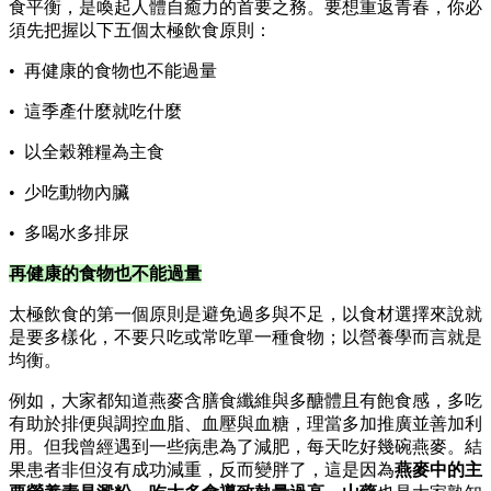
食平衡，是喚起人體自癒力的首要之務。要想重返青春，你必
須先把握以下五個太極飲食原則：
• 再健康的食物也不能過量
• 這季產什麼就吃什麼
• 以全穀雜糧為主食
• 少吃動物內臟
• 多喝水多排尿
再健康的食物也不能過量
太極飲食的第一個原則是避免過多與不足，以食材選擇來說就
是要多樣化，不要只吃或常吃單一種食物；以營養學而言就是
均衡。
例如，大家都知道燕麥含膳食纖維與多醣體且有飽食感，多吃
有助於排便與調控血脂、血壓與血糖，理當多加推廣並善加利
用。但我曾經遇到一些病患為了減肥，每天吃好幾碗燕麥。結
果患者非但沒有成功減重，反而變胖了，這是因為
燕麥中的主