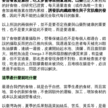
要營養素是澱粉，吃太多會導致熱量過高。山藥
也是大家熟知
的好食物，但研究已證實，每天過量進食（或作為唯一主食）
會加速雌激素在體內累積，
誘發肌肉纖維增生與子宮肌瘤的發
生
，因此千萬不能把山藥完全取代每日的飯量。
以上所說的兩個例子，並不是要否定燕麥與山藥對健康的重要
性，也不是要大家從此不要吃，而是要適量。
除了食物要適量攝取外，營養保健品也不是每個人都適合，錯
誤的攝取反而把自己推向疾病。我遇過某位患者每天補充16顆
魚油膠囊，連續一週後，皮膚開始起水泡、潰爛，而且腹部膨
大。雖然魚油是 Omega-3 不飽和脂肪酸的優質來源，有益健
康，但不宜過量。那名患者發現身體不對勁，前來檢查後才發
現，吃進去的上百顆膠囊都未被消化，且堆積在腸道中，必須
透過手術取出，問題才得以解決。
這季產什麼就吃什麼
最適合我們的食物，就是合乎自然、當季生產的食材。而且當
地、當令的新鮮食物，不會因額外的運輸、加工，增加食材的
成本以及減損營養成分。
以臺灣為例，夏季的瓜果類蔬菜如絲瓜、苦瓜、黃瓜等，是最