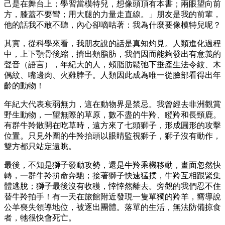
己是在舞台上；學習當模特兒，想像頭頂有本書；兩眼望向前
方，膝蓋不要彎；用大腿的力量走直線。」朋友是我的前輩，
他的話我不敢不聽，內心卻嘀咕著：我為什麼要像模特兒呢？
其實，從科學來看，我朋友說的話是真知灼見。人類進化過程
中，上下顎骨後縮，擠出頰脂肪，我們因而能夠發出有意義的
聲音（語言），年紀大的人，頰脂肪鬆弛下垂產生法令紋、木
偶紋、嘴邊肉、火雞脖子。人類因此成為唯一從臉部看得出年
齡的動物！
年紀大代表衰弱無力，這在動物界是禁忌。我曾經去非洲觀賞
野生動物，一望無際的草原，數不盡的牛羚、瞪羚和長頸鹿。
有群牛羚散開在吃草時，遠方來了七頭獅子，形成圓形的攻擊
位置。只見外圍的牛羚抬頭以眼睛監視獅子，獅子沒有動作，
雙方都只站定遠眺。
最後，不知是獅子發動攻勢，還是牛羚乘機移動，畫面忽然快
轉，一群牛羚拚命奔馳；接著獅子快速猛撲，牛羚互相跟緊集
體逃脫；獅子最後沒有收穫，悻悻然離去。旁觀的我們忍不住
替牛羚拍手！有一天在旅館附近發現一隻單獨的羚羊，嚮導說
公羊喪失領導地位，被逐出團體。落單的生活，無法防備掠食
者，牠很快會死亡。