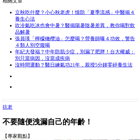
相關文章
立秋吃什麼？小心秋老虎！慎防「夏季流感」中醫揭４
養生心法
吹冷氣吃冰也會中暑？醫揭陽暑陰暑差異，教你喝對飲
品解暑
張員瑛「檸檬橄欖油」怎麼喝？營養師曝４功效，警告
４類人別空腹喝
年紀大發福？中年防肌少症，別漏了肥胖！台大權威：
別只當病因，沒當成疾病
沒時間運動？醫日練氣功21年，親授5分鐘零碎養生法
抗老
不要隨便洩漏自己的年齡！
【專家觀點】