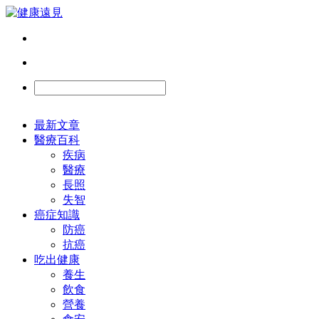
最新文章
醫療百科
疾病
醫療
長照
失智
癌症知識
防癌
抗癌
吃出健康
養生
飲食
營養