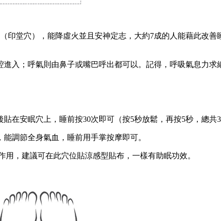
方（印堂穴），能降虛火並且安神定志，大約7成的人能藉此改善
腔進入；呼氣則由鼻子或嘴巴呼出都可以。記得，呼吸氣息力求
貼在安眠穴上，睡前按30次即可（按5秒放鬆，再按5秒，總共3
，能調節全身氣血，睡前用手掌按摩即可。
的作用，建議可在此穴位貼涼感型貼布，一樣有助眠功效。