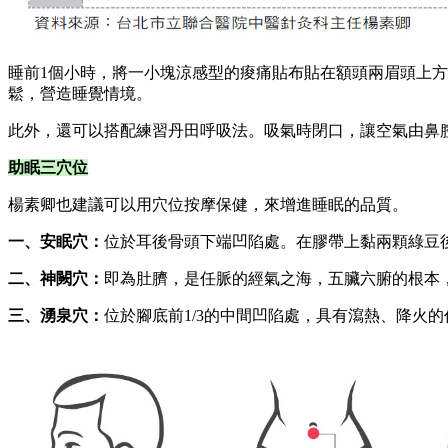
睡前1個小時，將一小塊涼感型的痠痛貼布貼在額頭兩眉頭上
鬆，營造睡覺情境。
此外，還可以搭配練習丹田呼吸法。吸氣時閉口，讓空氣由鼻
助眠三穴位
楊素卿也建議可以用穴位按摩保健，來增進睡眠的品質。
一、安眠穴：
位於耳後骨頭下端凹陷處。在膠帶上黏兩顆綠豆後
二、神闕穴：
即為肚臍，是任脈的經氣之海，五臟六腑的根本
三、湧泉穴：
位於腳底前1/3的中間凹陷處，具有瀉熱、降火