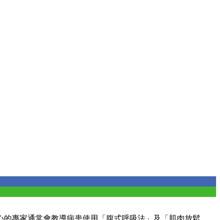
心的專家通常會教導病患使用「腹式呼吸法」及「肌肉放鬆