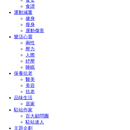
食安
食譜
運動減重
健身
瘦身
運動傷害
樂活心靈
兩性
壓力
人際
紓壓
睡眠
保養抗老
醫美
美容
抗老
品味生活
居家
駐站作家
百大顧問團
駐站達人
主題企劃