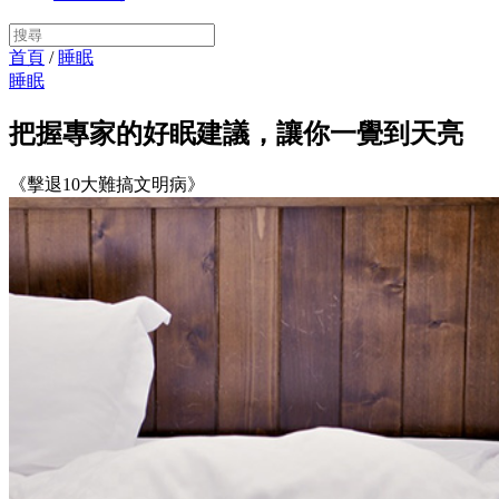
首頁
/
睡眠
睡眠
把握專家的好眠建議，讓你一覺到天亮
《擊退10大難搞文明病》