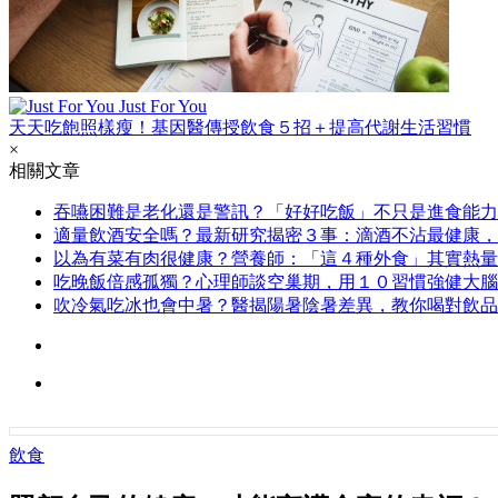
Just For You
天天吃飽照樣瘦！基因醫傳授飲食５招＋提高代謝生活習慣
×
相關文章
吞嚥困難是老化還是警訊？「好好吃飯」不只是進食能力
適量飲酒安全嗎？最新研究揭密３事：滴酒不沾最健康，
以為有菜有肉很健康？營養師：「這４種外食」其實熱量
吃晚飯倍感孤獨？心理師談空巢期，用１０習慣強健大腦
吹冷氣吃冰也會中暑？醫揭陽暑陰暑差異，教你喝對飲品
飲食