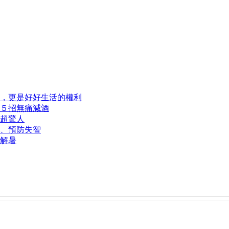
，更是好好生活的權利
５招無痛減酒
超驚人
、預防失智
解暑