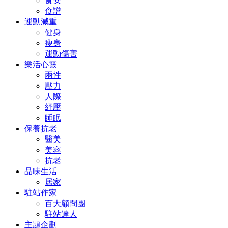
食安
食譜
運動減重
健身
瘦身
運動傷害
樂活心靈
兩性
壓力
人際
紓壓
睡眠
保養抗老
醫美
美容
抗老
品味生活
居家
駐站作家
百大顧問團
駐站達人
主題企劃