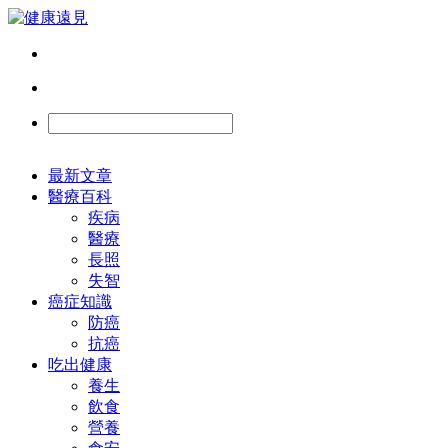
最新文章
醫療百科
疾病
醫療
長照
失智
癌症知識
防癌
抗癌
吃出健康
養生
飲食
營養