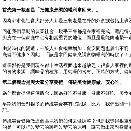
首先第一觀念是「把健康烹調的權利拿回來」。
因為都市化社會大部分人都是三餐老是在外的外食族包括上班
回想我們早期的農業社會，幾乎三餐都是在家裡完成。還記得
廚房在一個家庭中佔有相當重要的地位，而且是最能夠連繫一
由於時代的變遷，一般人外食機率增加，食安問題也層出不窮
底健不健康？因此，「該是拿回健康烹調食物權利的時候了！
這個部份是我們現在都市生活裡面越來越缺乏，很多人家裡的
的食物來源、調味品的種類，用純淨的食材、正確的方式、健
第二個觀念是與大家分享要把「傳統美食健康做、安心吃」
為什麼會提倡這個觀念，因為好吃不健康，健康不好吃，美食
早期我們會對很多的傳統美食存有些記憶，比方，我們出國一
記。
傳統美食健康做這個區塊我們如何去做調整？也是我覺得很重
的是，可以把改變它的製程改變它的原料，讓它做出來對身體