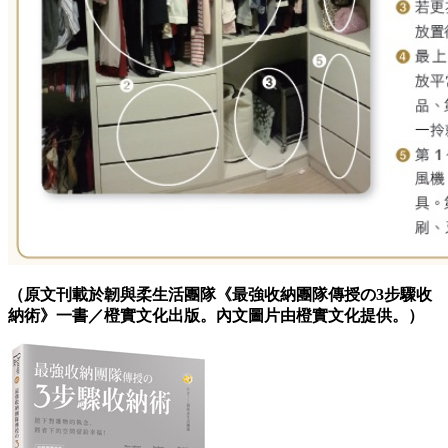
（原文刊載於韌與柔生活團隊《最強收納團隊傳授の3步驟收
納術》一書／橙實文化出版。內文圖片由橙實文化提供。）