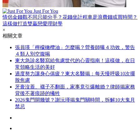
Just For You
情侶金錢觀不同只能分手？花錢坐計程車是浪費錢或買時間？
這樣做打造雙贏戀愛理財學
×
相關文章
張員瑛「檸檬橄欖油」怎麼喝？營養師曝４功效，警告
４類人別空腹喝
東大急診名醫寫給焦慮世代的心靈指南！這樣做，在日
常領略生活的美好
過度努力讓身心俱疲？東大名醫揭：每天慢呼吸10次擺
脫焦慮
牙膏沒蓋、襪子不翻面，家事竟引爆離婚？律師揭家務
背後不著痕跡的犧牲
2026鬼門開幾號？謝沅瑾揭鬼門關時間，拆解10大鬼月
禁忌