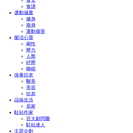
食安
食譜
運動減重
健身
瘦身
運動傷害
樂活心靈
兩性
壓力
人際
紓壓
睡眠
保養抗老
醫美
美容
抗老
品味生活
居家
駐站作家
百大顧問團
駐站達人
主題企劃