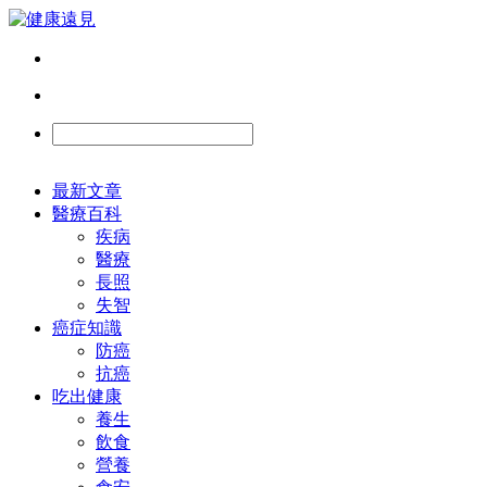
最新文章
醫療百科
疾病
醫療
長照
失智
癌症知識
防癌
抗癌
吃出健康
養生
飲食
營養