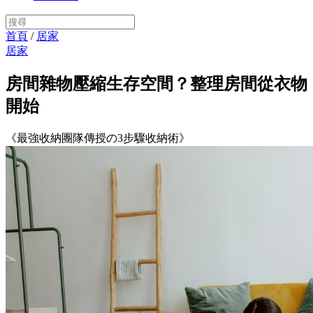
首頁
/
居家
居家
房間雜物壓縮生存空間？整理房間從衣物
開始
《最強收納團隊傳授の3步驟收納術》