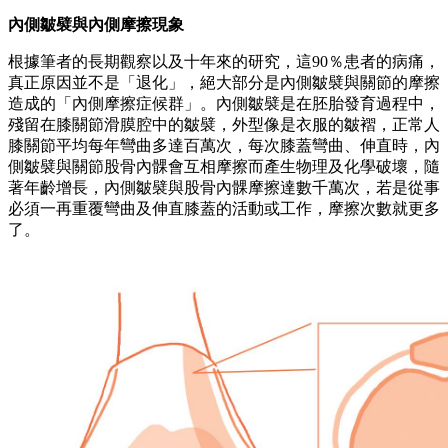
內側皺襞與內側摩擦現象
根據筆者的長期觀察以及十年來的研究，這90％患者的病痛，
真正原因並不是「退化」，絕大部分是內側皺襞與關節的摩擦
造成的「內側摩擦症候群」。內側皺襞是在胚胎發育過程中，
殘留在膝關節滑膜腔中的皺襞，外型像是衣服的皺褶，正常人
膝關節平均每年彎曲多達百萬次，每次膝蓋彎曲、伸直時，內
側皺襞與關節股骨內髁會互相摩擦而產生物理及化學破壞，隨
著年齡增長，內側皺襞與股骨內髁摩擦達數千萬次，若是從事
必須一再重覆彎曲及伸直膝蓋的活動或工作，摩擦次數就更多
了。