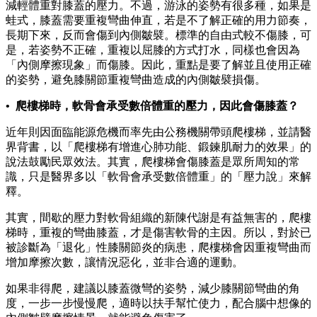
減輕體重對膝蓋的壓力。不過，游泳的姿勢有很多種，如果是
蛙式，膝蓋需要重複彎曲伸直，若是不了解正確的用力節奏，
長期下來，反而會傷到內側皺襞。標準的自由式較不傷膝，可
是，若姿勢不正確，重複以屈膝的方式打水，同樣也會因為
「內側摩擦現象」而傷膝。因此，重點是要了解並且使用正確
的姿勢，避免膝關節重複彎曲造成的內側皺襞損傷。
• 爬樓梯時，軟骨會承受數倍體重的壓力，因此會傷膝蓋？
近年則因面臨能源危機而率先由公務機關帶頭爬樓梯，並請醫
界背書，以「爬樓梯有增進心肺功能、鍛鍊肌耐力的效果」的
說法鼓勵民眾效法。其實，爬樓梯會傷膝蓋是眾所周知的常
識，只是醫界多以「軟骨會承受數倍體重」的「壓力說」來解
釋。
其實，間歇的壓力對軟骨組織的新陳代謝是有益無害的，爬樓
梯時，重複的彎曲膝蓋，才是傷害軟骨的主因。所以，對於已
被診斷為「退化」性膝關節炎的病患，爬樓梯會因重複彎曲而
增加摩擦次數，讓情況惡化，並非合適的運動。
如果非得爬，建議以膝蓋微彎的姿勢，減少膝關節彎曲的角
度，一步一步慢慢爬，適時以扶手幫忙使力，配合腦中想像的