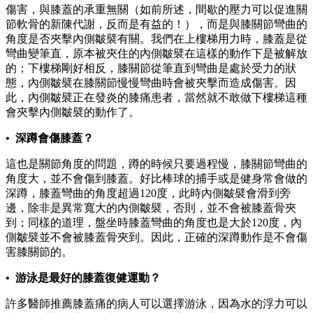
傷害，與膝蓋的承重無關（如前所述，間歇的壓力可以促進關
節軟骨的新陳代謝，反而是有益的！），而是與膝關節彎曲的
角度是否夾擊內側皺襞有關。我們在上樓梯用力時，膝蓋是從
彎曲變筆直，原本被夾住的內側皺襞在這樣的動作下是被解放
的；下樓梯剛好相反，膝關節從筆直到彎曲是處於受力的狀
態，內側皺襞在膝關節慢慢彎曲時會被夾擊而造成傷害。因
此，內側皺襞正在發炎的膝痛患者，當然就不敢做下樓梯這種
會夾擊內側皺襞的動作了。
• 深蹲會傷膝蓋？
這也是關節角度的問題，蹲的時候只要過程慢，膝關節彎曲的
角度大，並不會傷到膝蓋。好比棒球的捕手或是健身常會做的
深蹲，膝蓋彎曲的角度超過120度，此時內側皺襞會滑到旁
邊，除非是異常寬大的內側皺襞，否則，並不會被膝蓋骨夾
到；同樣的道理，盤坐時膝蓋彎曲的角度也是大於120度，內
側皺襞並不會被膝蓋骨夾到。因此，正確的深蹲動作是不會傷
害膝關節的。
• 游泳是最好的膝蓋復健運動？
許多醫師推薦膝蓋痛的病人可以選擇游泳，因為水的浮力可以