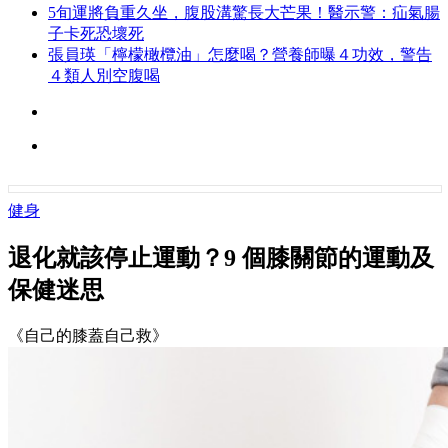
5旬運將負重久坐，腹股溝驚長大芒果！醫示警：疝氣腸
子卡死恐壞死
張員瑛「檸檬橄欖油」怎麼喝？營養師曝４功效，警告
４類人別空腹喝
健身
退化就該停止運動？9 個膝關節的運動及
保健迷思
《自己的膝蓋自己救》