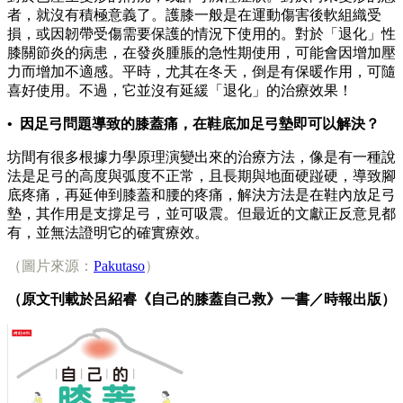
者，就沒有積極意義了。護膝一般是在運動傷害後軟組織受
損，或因韌帶受傷需要保護的情況下使用的。對於「退化」性
膝關節炎的病患，在發炎腫脹的急性期使用，可能會因增加壓
力而增加不適感。平時，尤其在冬天，倒是有保暖作用，可隨
喜好使用。不過，它並沒有延緩「退化」的治療效果！
• 因足弓問題導致的膝蓋痛，在鞋底加足弓墊即可以解決？
坊間有很多根據力學原理演變出來的治療方法，像是有一種說
法是足弓的高度與弧度不正常，且長期與地面硬踫硬，導致腳
底疼痛，再延伸到膝蓋和腰的疼痛，解決方法是在鞋內放足弓
墊，其作用是支撐足弓，並可吸震。但最近的文獻正反意見都
有，並無法證明它的確實療效。
（圖片來源：
Pakutaso
）
（原文刊載於呂紹睿《自己的膝蓋自己救》一書／時報出版）