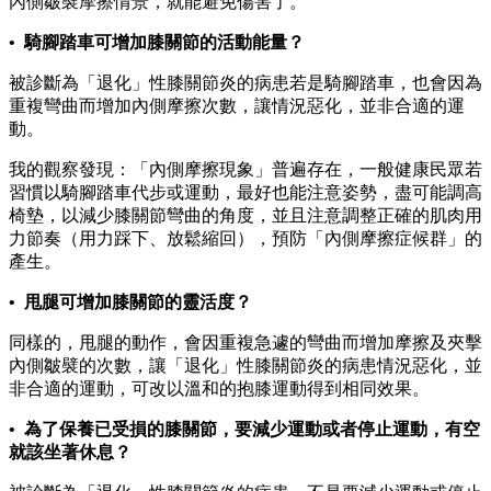
內側皺襞摩擦情景，就能避免傷害了。
• 騎腳踏車可增加膝關節的活動能量？
被診斷為「退化」性膝關節炎的病患若是騎腳踏車，也會因為
重複彎曲而增加內側摩擦次數，讓情況惡化，並非合適的運
動。
我的觀察發現：「內側摩擦現象」普遍存在，一般健康民眾若
習慣以騎腳踏車代步或運動，最好也能注意姿勢，盡可能調高
椅墊，以減少膝關節彎曲的角度，並且注意調整正確的肌肉用
力節奏（用力踩下、放鬆縮回），預防「內側摩擦症候群」的
產生。
• 甩腿可增加膝關節的靈活度？
同樣的，甩腿的動作，會因重複急遽的彎曲而增加摩擦及夾擊
內側皺襞的次數，讓「退化」性膝關節炎的病患情況惡化，並
非合適的運動，可改以溫和的抱膝運動得到相同效果。
• 為了保養已受損的膝關節，要減少運動或者停止運動，有空
就該坐著休息？