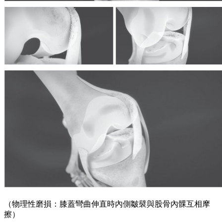
（物理性磨損：膝蓋彎曲伸直時內側皺襞與股骨內髁互相摩
擦）