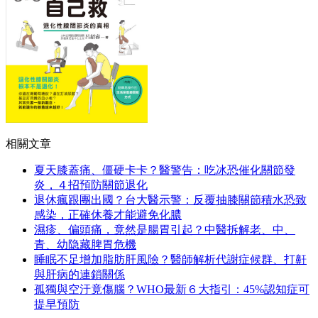
相關文章
夏天膝蓋痛、僵硬卡卡？醫警告：吃冰恐催化關節發
炎，４招預防關節退化
退休瘋跟團出國？台大醫示警：反覆抽膝關節積水恐致
感染，正確休養才能避免化膿
濕疹、偏頭痛，竟然是腸胃引起？中醫拆解老、中、
青、幼隐藏脾胃危機
睡眠不足增加脂肪肝風險？醫師解析代謝症候群、打鼾
與肝病的連鎖關係
孤獨與空汙竟傷腦？WHO最新６大指引：45%認知症可
提早預防