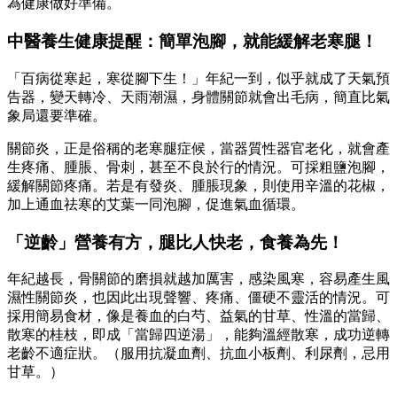
為健康做好準備。
中醫養生健康提醒：簡單泡腳，就能緩解老寒腿！
「百病從寒起，寒從腳下生！」年紀一到，似乎就成了天氣預
告器，變天轉冷、天雨潮濕，身體關節就會出毛病，簡直比氣
象局還要準確。
關節炎，正是俗稱的老寒腿症候，當器質性器官老化，就會產
生疼痛、腫脹、骨刺，甚至不良於行的情況。可採粗鹽泡腳，
緩解關節疼痛。若是有發炎、腫脹現象，則使用辛溫的花椒，
加上通血祛寒的艾葉一同泡腳，促進氣血循環。
「逆齡」營養有方，腿比人快老，食養為先！
年紀越長，骨關節的磨損就越加厲害，感染風寒，容易產生風
濕性關節炎，也因此出現聲響、疼痛、僵硬不靈活的情況。可
採用簡易食材，像是養血的白芍、益氣的甘草、性溫的當歸、
散寒的桂枝，即成「當歸四逆湯」，能夠溫經散寒，成功逆轉
老齡不適症狀。（服用抗凝血劑、抗血小板劑、利尿劑，忌用
甘草。）