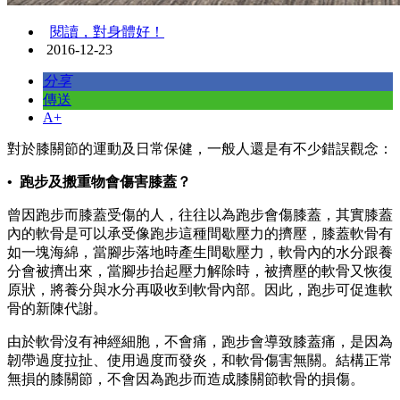
閱讀，對身體好！
2016-12-23
分享
傳送
A+
對於膝關節的運動及日常保健，一般人還是有不少錯誤觀念：
• 跑步及搬重物會傷害膝蓋？
曾因跑步而膝蓋受傷的人，往往以為跑步會傷膝蓋，其實膝蓋
內的軟骨是可以承受像跑步這種間歇壓力的擠壓，膝蓋軟骨有
如一塊海綿，當腳步落地時產生間歇壓力，軟骨內的水分跟養
分會被擠出來，當腳步抬起壓力解除時，被擠壓的軟骨又恢復
原狀，將養分與水分再吸收到軟骨內部。因此，跑步可促進軟
骨的新陳代謝。
由於軟骨沒有神經細胞，不會痛，跑步會導致膝蓋痛，是因為
韌帶過度拉扯、使用過度而發炎，和軟骨傷害無關。結構正常
無損的膝關節，不會因為跑步而造成膝關節軟骨的損傷。