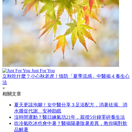
Just For You
立秋吃什麼？小心秋老虎！慎防「夏季流感」中醫揭４養生心
法
×
相關文章
夏天更該泡腳！女中醫分享３足浴配方，消暑祛濕、消
水腫促代謝、安神助眠
沒時間運動？醫日練氣功21年，親授5分鐘零碎養生法
吹冷氣吃冰也會中暑？醫揭陽暑陰暑差異，教你喝對飲
品解暑