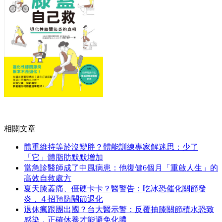
相關文章
體重維持等於沒變胖？體能訓練專家解迷思：少了
「它」體脂肪默默增加
當急診醫師成了中風病患：他復健6個月「重啟人生」的
高效自救處方
夏天膝蓋痛、僵硬卡卡？醫警告：吃冰恐催化關節發
炎，４招預防關節退化
退休瘋跟團出國？台大醫示警：反覆抽膝關節積水恐致
感染，正確休養才能避免化膿