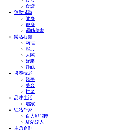
食安
食譜
運動減重
健身
瘦身
運動傷害
樂活心靈
兩性
壓力
人際
紓壓
睡眠
保養抗老
醫美
美容
抗老
品味生活
居家
駐站作家
百大顧問團
駐站達人
主題企劃