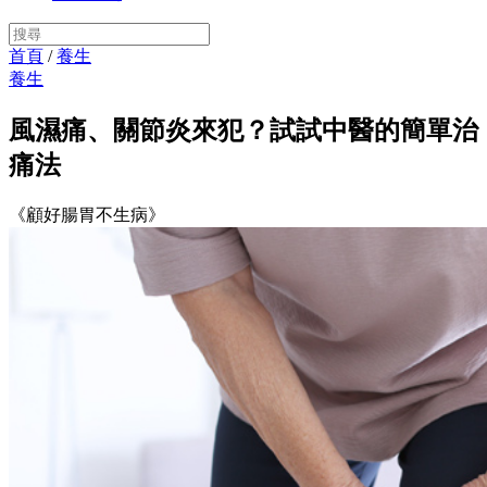
首頁
/
養生
養生
風濕痛、關節炎來犯？試試中醫的簡單治
痛法
《顧好腸胃不生病》