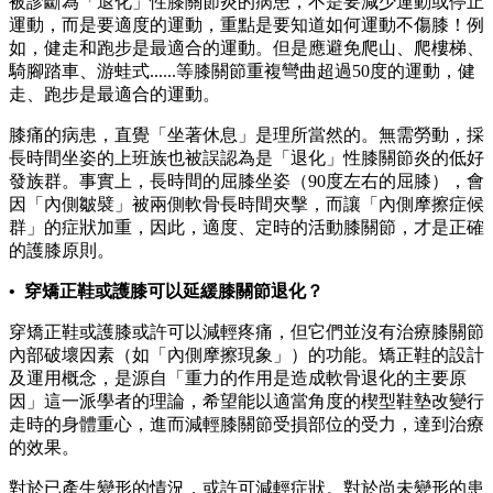
被診斷為「退化」性膝關節炎的病患，不是要減少運動或停止
運動，而是要適度的運動，重點是要知道如何運動不傷膝！例
如，健走和跑步是最適合的運動。但是應避免爬山、爬樓梯、
騎腳踏車、游蛙式......等膝關節重複彎曲超過50度的運動，健
走、跑步是最適合的運動。
膝痛的病患，直覺「坐著休息」是理所當然的。無需勞動，採
長時間坐姿的上班族也被誤認為是「退化」性膝關節炎的低好
發族群。事實上，長時間的屈膝坐姿（90度左右的屈膝），會
因「內側皺襞」被兩側軟骨長時間夾擊，而讓「內側摩擦症候
群」的症狀加重，因此，適度、定時的活動膝關節，才是正確
的護膝原則。
• 穿矯正鞋或護膝可以延緩膝關節退化？
穿矯正鞋或護膝或許可以減輕疼痛，但它們並沒有治療膝關節
內部破壞因素（如「內側摩擦現象」）的功能。矯正鞋的設計
及運用概念，是源自「重力的作用是造成軟骨退化的主要原
因」這一派學者的理論，希望能以適當角度的楔型鞋墊改變行
走時的身體重心，進而減輕膝關節受損部位的受力，達到治療
的效果。
對於已產生變形的情況，或許可減輕症狀。對於尚未變形的患