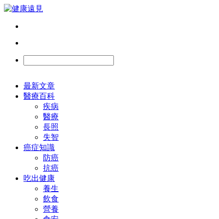
最新文章
醫療百科
疾病
醫療
長照
失智
癌症知識
防癌
抗癌
吃出健康
養生
飲食
營養