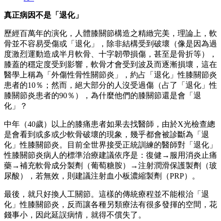
真正病因不是「退化」
歷經百萬年的演化，人體膝關節構造之精緻完美，理論上，軟
骨並不容易受傷或「退化」，除非結構受到破壞（像是因為過
度激烈運動造成半月軟骨、十字韌帶損傷，甚至是骨折等），
膝蓋的穩定度受到影響，軟骨才會受到波及而逐漸損壞，這在
醫學上稱為「外傷性骨性關節炎」，約占「退化」性膝關節炎
患者的10％；然而，絕大部分的人沒受過傷（占了「退化」性
膝關節炎患者的90％），為什麼他們的膝關節還是會「退
化」？
中年（40歲）以上的膝痛患者如果去找醫師，由於X光檢查總
是會看到或多或少軟骨破壞的現象，幾乎都會被診斷為「退
化」性膝關節炎。目前全世界接受正統訓練的醫師對「退化」
性膝關節炎病人的標準治療建議依序是：復健→服用消炎止痛
藥→補充軟骨成分製劑（葡萄糖胺）→注射潤滑保護製劑（玻
尿酸），若無效，則建議注射血小板濃縮製劑（PRP）。
最後，就只好換人工關節。這樣的傳統療程並不能根治「退
化」性膝關節炎，反而讓各種另類療法有很多發揮的空間，花
錢事小，因此延誤病情，就得不償失了。