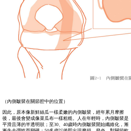
（內側皺襞在關節腔中的位置）
因此，原本像新鮮絲瓜一樣柔嫩的內側皺襞，經年累月摩擦
後，最後會變成像菜瓜布一樣粗糙。人在年輕時，內側皺襞是
平滑且薄的半透明狀；至30、40歲時內側皺襞開始纖維化，漸
漸失去彈性而變硬；50多歲以後即出現磨損、發炎，對關節軟