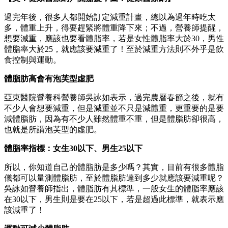
過完年後，很多人都開始訂定減重計畫，總以為過年時吃太
多，體重上升，得要趕緊將體重降下來；不過，營養師提醒，
想要減重，應該也要看體脂率，若是女性體脂率大於30，男性
體脂率大於25，就應該要減重了！至於減重方法則不外乎是飲
食控制與運動。
體脂肪高會有泡芙型虛肥
亞東醫院營養科營養師吳詠如表示，過完農曆春節之後，就有
不少人會想要減重，但是減重並不只是減體重，更重要的是要
減體脂肪，因為有不少人雖然體重不重，但是體脂肪卻很高，
也就是所謂泡芙型的虛肥。
體脂率指標：女生30
以下、男生25
以下
所以，你知道自己的體脂肪是多少嗎？其實，目前有很多體脂
儀都可以量測體脂肪，至於體脂肪達到多少就應該要減重呢？
吳詠如營養師指出，體脂肪有其標準，一般女生的體脂率應該
在30以下，男生則是要在25以下，若是超過此標準，就表示應
該減重了！