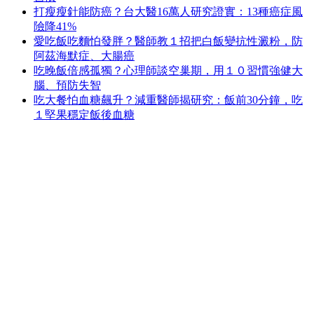
打瘦瘦針能防癌？台大醫16萬人研究證實：13種癌症風
險降41%
愛吃飯吃麵怕發胖？醫師教１招把白飯變抗性澱粉，防
阿茲海默症、大腸癌
吃晚飯倍感孤獨？心理師談空巢期，用１０習慣強健大
腦、預防失智
吃大餐怕血糖飆升？減重醫師揭研究：飯前30分鐘，吃
１堅果穩定飯後血糖