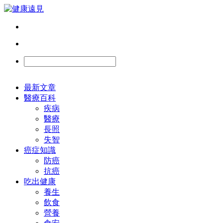
最新文章
醫療百科
疾病
醫療
長照
失智
癌症知識
防癌
抗癌
吃出健康
養生
飲食
營養