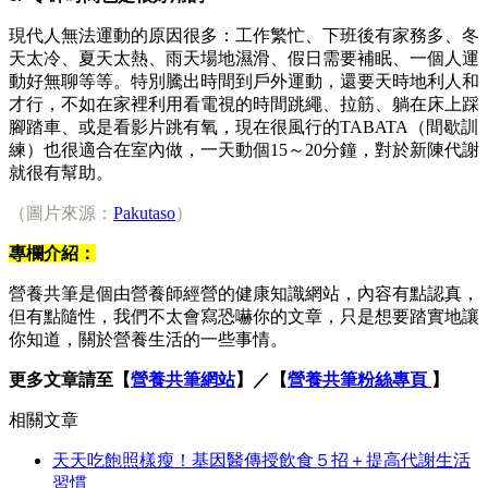
現代人無法運動的原因很多：工作繁忙、下班後有家務多、冬
天太冷、夏天太熱、雨天場地濕滑、假日需要補眠、一個人運
動好無聊等等。特別騰出時間到戶外運動，還要天時地利人和
才行，不如在家裡利用看電視的時間跳繩、拉筋、躺在床上踩
腳踏車、或是看影片跳有氧，現在很風行的TABATA（間歇訓
練）也很適合在室內做，一天動個15～20分鐘，對於新陳代謝
就很有幫助。
（圖片來源：
Pakutaso
）
專欄介紹：
營養共筆是個由營養師經營的健康知識網站，內容有點認真，
但有點隨性，我們不太會寫恐嚇你的文章，只是想要踏實地讓
你知道，關於營養生活的一些事情。
更多文章請至【
營養共筆網站
】／【
營養共筆粉絲專頁
】
相關文章
天天吃飽照樣瘦！基因醫傳授飲食５招＋提高代謝生活
習慣