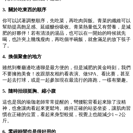
3.
關於吃東西的順序
你可以試著調整順序，先吃菜，再吃肉與飯。青菜的纖維可以
幫助提高飽足感、延緩醣份吸收。青菜熱量低又有營養，是減
肥的好夥伴！若有清淡的湯品，也可以在一開始的時候就先
喝，也許夾上幾塊瘦肉，再吃個半碗飯，就會滿足的放下筷子
了。
4.
換個聚會的地方
雖然到餐廳邊吃邊聊是最方便的，但是減肥的黃金時刻，我們
不要擁抱美食！改跟朋友相約看表演、做SPA、看比賽，甚至
一起去打球，或是一起參加現在最流行的路跑，一樣有樂趣。
5.
隨時抬頭挺胸、縮小腹
這也是我的瑜珈老師常常提醒的，彎腰駝背看起來除了沒精
神，也會讓肉看起來更鬆垮。維持正確的站姿坐姿，讓肌肉習
慣在正確的位置，看起來身型較挺，視覺上也能減少1～2公
斤。
6.
零碎時間也是很好用的