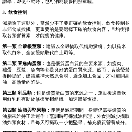
謝率，即使不動時，也可消耗較多的熱量喔。
3.
飲食控制
減脂除了運動外，當然少不了要正確的飲食控制。飲食控制並
非節食或挨餓，更重要的是要選擇正確的飲食內容，且均衡攝
取各類營養素，才能瘦的健康。
第一類 全穀根莖類：
建議以全穀物取代精緻澱粉，如以糙米
取代白米、全麥饅頭取代白土司等。
第二類 豆魚肉蛋類：
也是優質蛋白質的主要來源，如瘦肉、
雞蛋、豆漿、魚肉等都是良好的蛋白質來源。然而，袁毓瑩營
養師提醒，建議選擇天然原食材，避免加工食品，才可避開高
油、高熱量的陷阱。
第三類 乳品類：
也是優質蛋白質的來源之一，運動後適量飲
用鮮乳也有助於修復受損組織，加速體能恢復。
第四類 油脂與堅果類：
即使是減肥期間，身體仍需要優質的
油脂來維持正常運作！烹調時可採減油料理，外食則減少攝取
油炸類食材，且每天可攝取一小把堅果，補充優質營養成分。