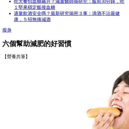
吃大餐怕血糖飆升？減重醫師揭研究：飯前30分鐘，吃
１堅果穩定飯後血糖
適量飲酒安全嗎？最新研究揭密３事：滴酒不沾最健
康，５招無痛減酒
瘦身
六個幫助減肥的好習慣
【營養共筆】