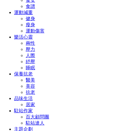
食安
食譜
運動減重
健身
瘦身
運動傷害
樂活心靈
兩性
壓力
人際
紓壓
睡眠
保養抗老
醫美
美容
抗老
品味生活
居家
駐站作家
百大顧問團
駐站達人
主題企劃