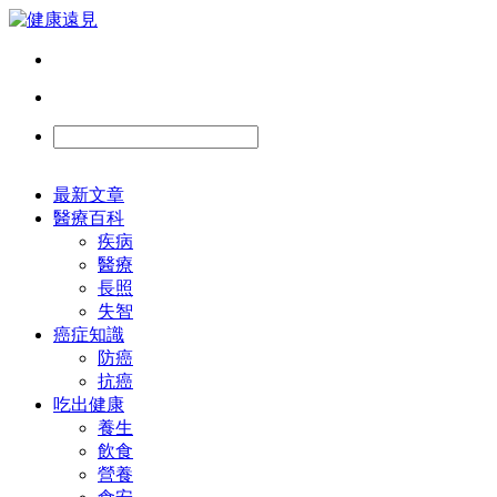
最新文章
醫療百科
疾病
醫療
長照
失智
癌症知識
防癌
抗癌
吃出健康
養生
飲食
營養