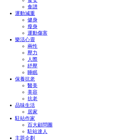
食安
食譜
運動減重
健身
瘦身
運動傷害
樂活心靈
兩性
壓力
人際
紓壓
睡眠
保養抗老
醫美
美容
抗老
品味生活
居家
駐站作家
百大顧問團
駐站達人
主題企劃