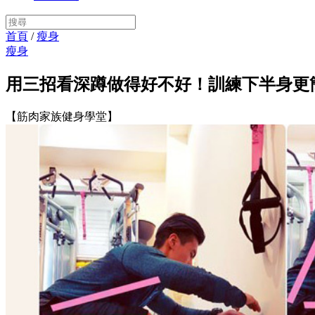
首頁
/
瘦身
瘦身
用三招看深蹲做得好不好！訓練下半身更
【筋肉家族健身學堂】