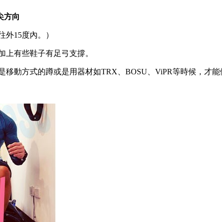
尖方向
往外15度內。）
，加上有些鞋子有足弓支撐。
移動方式的蹲或是用器材如TRX、BOSU、ViPR等時候，才