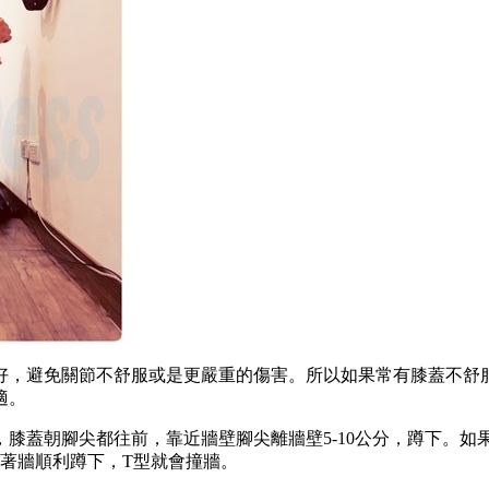
好，避免關節不舒服或是更嚴重的傷害。所以如果常有膝蓋不舒
適。
膝蓋朝腳尖都往前，靠近牆壁腳尖離牆壁5-10公分，蹲下。
著牆順利蹲下，T型就會撞牆。